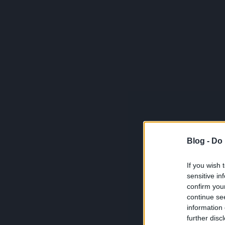
Blog -
Do 
If you wish 
sensitive in
confirm you
continue se
information 
further disc