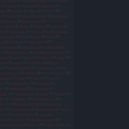
g
(
2
)
hazugság
(
1
)
hedonizmus
(
1
)
Heidegger
gok istene
(
1
)
higiénia
(
1
)
himnusz
(
1
)
zmus
(
8
)
hinduk
(
1
)
hírcsárda
(
1
)
hit
(
20
)
s
(
3
)
hittan
(
4
)
hitvi
(
1
)
hitvita
(
3
)
hit és tudás
 nélkül élni
(
8
)
homeopátia
(
1
)
xualitás
(
8
)
Hume
(
2
)
humor
(
21
)
húsvét
(
1
)
mus
(
3
)
időutazás
(
1
)
igazi vallás
(
1
)
igazolás
zságosság
(
2
)
ikon
(
1
)
ima
(
4
)
india
(
5
)
ia
(
2
)
indukció
(
1
)
inkvizíció
(
15
)
entalizmus
(
2
)
integráció
(
1
)
intellektuális
ég
(
2
)
intelligencia
(
4
)
intelligens tervezés
(
1
)
ncia
(
3
)
irán
(
1
)
Irán
(
1
)
irodalom
(
2
)
irónia
(
3
)
alitás
(
1
)
isten
(
11
)
istenérv
(
22
)
Isteni
me
(
1
)
istenkáromlás
(
2
)
isten halott
(
1
)
isten
incs erkölcs
(
2
)
iszlám
(
46
)
ízlés
(
1
)
izrael
(
2
)
elmélet
(
1
)
jézus
(
24
)
Jézus
(
11
)
jog
(
1
)
ság
(
2
)
kálvinizmus
(
2
)
karácson
(
1
)
ny
(
8
)
karikatúra
(
1
)
katasztrófa
(
1
)
izmus
(
11
)
katolikusok
(
2
)
kdnp
(
3
)
kereszt
(
1
)
lés
(
1
)
keresztény
(
9
)
keresztényésg
(
3
)
énység
(
38
)
keresztény isten
(
1
)
keresztes
tok
(
1
)
kettős mérce
(
1
)
Kierkegaard
(
1
)
kínzás
gzés
(
1
)
klerikalizmus
(
2
)
kognitív
ancia
(
1
)
kölcsey
(
1
)
kommunizmus
(
4
)
tális filozófia
(
1
)
könyv
(
53
)
könyvégetés
(
1
)