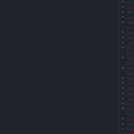
Freu
Az i
Már 
A sz
Menn
hog
Jézu
Éjfé
Az ü
Elis
évs
Szim
való
Az á
dem
Miér
Atei
Közt
Koro
Mi a
Kivo
A Ne
nev
A tu
A va
Rész
kere