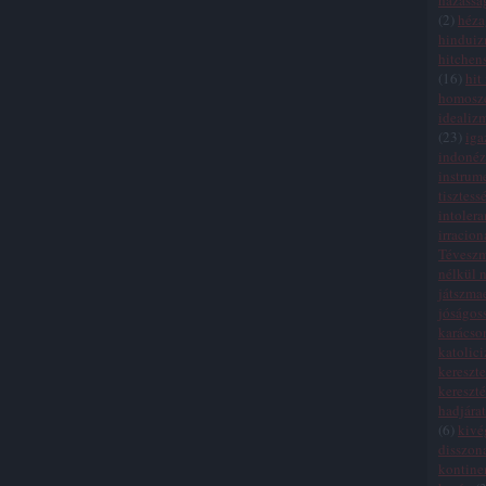
házassá
(
2
)
héza
hindui
hitchen
(
16
)
hit
homosze
idealiz
(
23
)
iga
indonéz
instrum
tisztess
intolera
irracion
Tévesz
nélkül n
játszma
jóságos
karácso
katolic
kereszte
kereszt
hadjára
(
6
)
kivé
disszon
kontinen