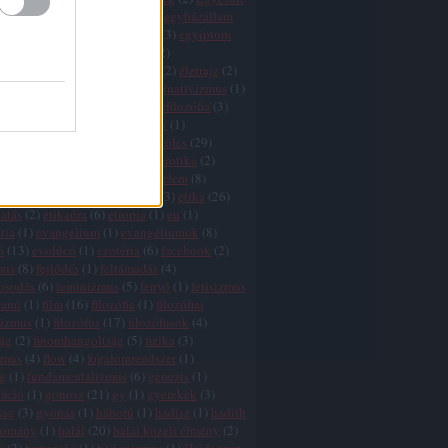
k
(
1
)
egyház
(
3
)
egyházadó
(
1
)
egyházállam
házkritika
(
5
)
egyháztörvény
(
3
)
egyiptom
ktság
(
1
)
egzisztencializmus
(
2
)
tswissenschaft
(
2
)
életfilozófia
(
2
)
életrajz
(
2
)
lélet
(
5
)
élet értelme
(
27
)
eliminativizmus
(
1
)
és
(
2
)
ellentmondások
(
2
)
elmefilozófia
(
3
)
(
1
)
élmény
(
3
)
elnyomás
(
3
)
elv
(
1
)
zmus
(
7
)
eq
(
1
)
eretnekek
(
3
)
erkölcs
(
29
)
 relativizmus
(
7
)
erőszak
(
11
)
erotika
(
2
)
nd
(
3
)
értelem
(
5
)
értelem és érzelem
(
8
)
 hiba
(
3
)
érzelem
(
7
)
esztétika
(
3
)
etika
(
26
)
atás
(
2
)
etikaóra
(
6
)
etiopia
(
1
)
eu
(
1
)
tia
(
1
)
evangelium
(
1
)
evangéliumok
(
8
)
ó
(
13
)
evolúcó
(
1
)
ezotéria
(
6
)
facebook
(
2
)
mus
(
8
)
fejlődés
(
1
)
feltámadás
(
4
)
gosodás
(
6
)
feminizmus
(
5
)
fenyő
(
1
)
fetisizmus
mann
(
1
)
film
(
16
)
filozófia
(
1
)
filozófiai
lizmus
(
1
)
filozófus
(
17
)
filozófusok
(
4
)
zág
(
2
)
finomhangoltság
(
5
)
fizika
(
3
)
zmus
(
4
)
flow
(
4
)
fogalomrendszer
(
1
)
g
(
1
)
fundamentalizmus
(
6
)
genezis
(
1
)
záció
(
1
)
gonosz
(
21
)
gy
(
1
)
gyerekek
(
3
)
ság
(
3
)
gyónás
(
1
)
háború
(
1
)
hadisz
(
1
)
hadith
yomány
(
1
)
halál
(
20
)
halál közeli élmény
(
2
)