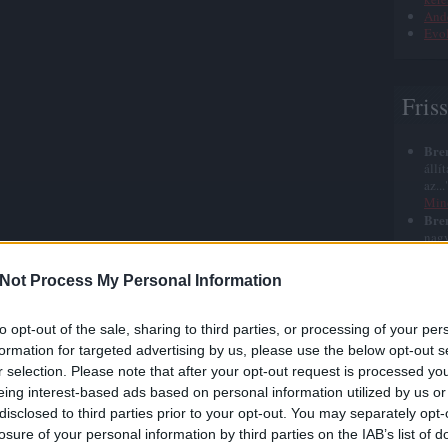
Ande
Evol
Fris
Bre
állí
az..
Min
Bre
nagy
azt 
halá
Not Process My Personal Information
Bre
elég
szep
to opt-out of the sale, sharing to third parties, or processing of your per
Jézu
formation for targeted advertising by us, please use the below opt-out s
Bre
r selection. Please note that after your opt-out request is processed y
röhé
roh
eing interest-based ads based on personal information utilized by us or
nyu
disclosed to third parties prior to your opt-out. You may separately opt-
Bre
losure of your personal information by third parties on the IAB’s list of
időn