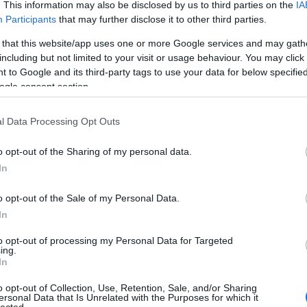
. This information may also be disclosed by us to third parties on the
IA
régi
Participants
that may further disclose it to other third parties.
Freu
 that this website/app uses one or more Google services and may gath
including but not limited to your visit or usage behaviour. You may click 
Álla
 to Google and its third-party tags to use your data for below specifi
ogle consent section.
Élet
List
l Data Processing Opt Outs
of c
List
die 
o opt-out of the Sharing of my personal data.
List
In
sépa
Miér
kön
o opt-out of the Sale of my Personal Data.
Mod
In
Szek
egyh
to opt-out of processing my Personal Data for Targeted
ing.
In
Cím
o opt-out of Collection, Use, Retention, Sale, and/or Sharing
ersonal Data that Is Unrelated with the Purposes for which it
1
(
1
)
ab
lected.