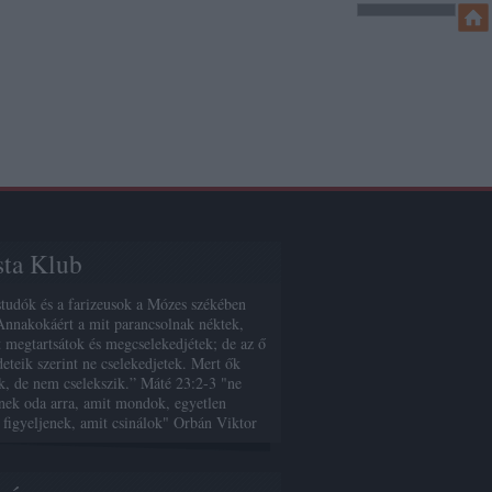
sta Klub
studók és a farizeusok a Mózes székében
Annakokáért a mit parancsolnak néktek,
 megtartsátok és megcselekedjétek; de az ő
deteik szerint ne cselekedjetek. Mert ők
, de nem cselekszik.” Máté 23:2-3 "ne
enek oda arra, amit mondok, egyetlen
 figyeljenek, amit csinálok" Orbán Viktor