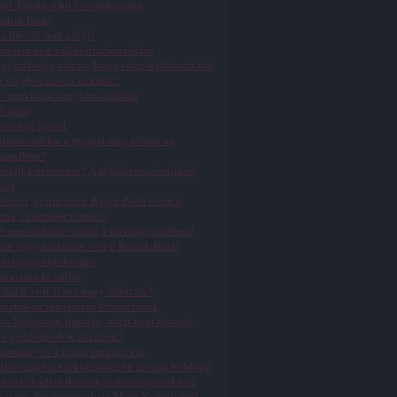
nd Tamás, a hit és a tudomány
ndiai Jézus
a húsvét sem a régi!
erelem és a vallás irracionalitása
yire beteg már az, hogy isten feláldozta fiát,
y megbocsásson nekünk?
s nem karácsonykor született
li mise
res fejű jászol
zlámosodik-e a nyugat még ebben az
zázadban?
ulált Univerzum? A tökéletes szimuláció
ság
lszent, gerinctelen Bayer Zsóti esete a
ens, vénember pápával
t nem érdemes hinni a túlvilági életben?
sta vagy unitárius volt-e Bartók Béla?
ársasági elnök-pápa
navírus és vallás
 halál volt Jézus nagy áldozata?
natok az iknvizíció történetéből
w Statesman riportja: miért nem hisznek
es gondolkodók istenben?
domány és a józan paraszti ész
llás nem tesz erkölcsösebbé és nem boldogít
letek Anders Breivik, a norvég ámokfutó
sztény-fundamentalista Mein Kampfjából