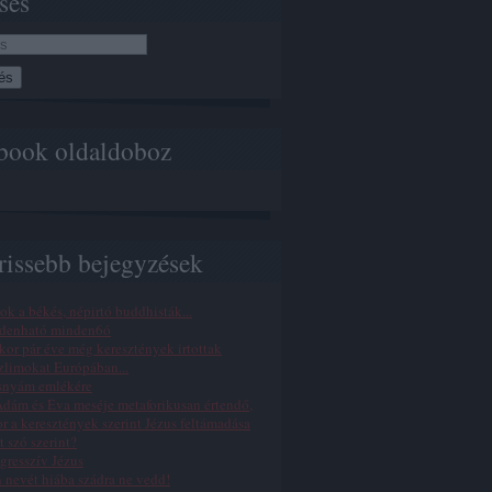
sés
book oldaldoboz
rissebb bejegyzések
ok a békés, népirtó buddhisták...
denható minden6ó
or pár éve még keresztények irtottak
limokat Európában...
snyám emlékére
dám és Éva meséje metaforikusan értendő,
r a keresztények szerint Jézus feltámadása
t szó szerint?
gresszív Jézus
n nevét hiába szádra ne vedd!