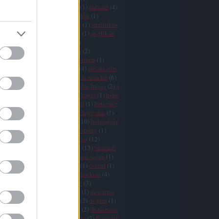
icizmus
(
9
)
agresszió
(
4
)
AIDS
(
1
)
áldozat
(
4
)
ány
(
1
)
államegyház
(
6
)
állatvédők
(
1
)
mus
(
2
)
áltudomány
(
3
)
Amerika
(
1
)
analitikus
ógia
(
1
)
anarchizmus
(
2
)
anglia
(
1
)
anglikán
(
1
)
angyalok
(
1
)
animizmus
(
1
)
mitizmus
(
1
)
antropocentrizmus
(
2
)
tika
(
1
)
argumentum ad ignorantiam
(
1
)
10
)
ateisták
(
1
)
ateista egyház
(
4
)
ateista párt
zmus
(
25
)
ausztria
(
1
)
az ateizmus nem hit
(
6
)
je
(
2
)
a vallások vége
(
11
)
a vallás bűnei
(
2
)
a
vége
(
8
)
babona
(
1
)
bátorság
(
2
)
bayer
(
1
)
béke
(
1
)
bergoglio
(
3
)
bertrand russel
(
1
)
betegség
ia
(
11
)
Biblia
(
16
)
bizalom
(
1
)
bloggolás
(
1
)
aram
(
1
)
boldog
(
1
)
boldogság
(
10
)
bolgogság
ön
(
2
)
boszorkányüldözés
(
2
)
botrány
(
1
)
(
2
)
búcsúcédulák
(
1
)
buddhizmus
(
12
)
isten
(
2
)
bűnkultusz
(
2
)
bűnök
(
13
)
bűnözés
ka
(
1
)
bűvészet
(
1
)
cáfolás
(
1
)
carl sagan
(
1
)
(
1
)
cenzúra
(
7
)
cherry picking
(
1
)
család
(
1
)
hamu
(
1
)
csoda
(
11
)
csodák
(
1
)
dawkins
(
4
)
s
(
7
)
dekadencia
(
1
)
demarkáció
(
3
)
fia
(
1
)
demokrácia
(
6
)
Dennett
(
1
)
descartes
rot
(
5
)
divergencia
(
16
)
djihad
(
2
)
dogma
(
1
)
 adams
(
1
)
dőzsölés
(
1
)
drogok
(
2
)
dualizmus
ihád
(
2
)
egészség
(
1
)
egyenlőség
(
2
)
Egyesült