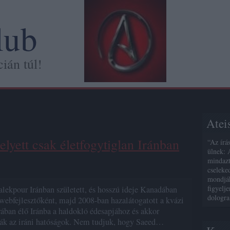
lub
ián túl!
Atei
elyett csak életfogytiglan Iránban
“Az írá
ülnek: 
mindazt
cseleke
mondják
figyelj
lekpour Iránban született, és hosszú ideje Kanadában
dologra
 webfejlesztőként, majd 2008-ban hazalátogatott a kvázi
rában élő Iránba a haldokló édesapjához és akkor
k az iráni hatóságok. Nem tudjuk, hogy Saeed…