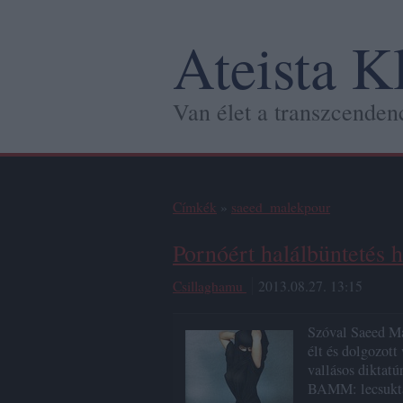
Ateista K
Van élet a transzcendenc
Címkék
»
saeed_malekpour
Pornóért halálbüntetés h
Csillaghamu
2013.08.27. 13:15
Szóval Saeed Ma
élt és dolgozott
vallásos diktatú
BAMM: lecsuktá