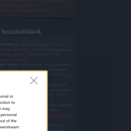
rs Breivik és a hit ereje
úció: ezt nem lehetett kitalálni
s hozzászólások
ndel Mátyás:
@Diorella Queen: Először is
tasz egy olyat, hogy "nem ez a lényeg, hanem
." Ez egy értelme...
(
2026.04.13. 23:42
)
denható minden6ó
ndel Mátyás:
@Neogobius: ez is egy zavaros,
on nehezen érthető komment. Ha jól értem,
mondod, hogy a k...
(
2025.10.23. 13:03
)
Mi a
l volt Jézus nagy áldozata?
ndel Mátyás:
@Neogobius: A kommented
 zavaros, nehezen érthető. Ami a szeptemberi
temberi születést ill...
(
2025.10.23. 12:53
)
sonal or
s nem karácsonykor született
ection to
ndel Mátyás:
@similarthings: látom, egyedül
ou may
cselsz a gumiszobádban, és rövidek a
amaid.
(
2025.07.12. 07:35
)
Eliszlámosodik-e a
 personal
gat még ebben az évszázadban?
out of the
ndel Mátyás:
@for: ja, még annyit, hogy
 downstream
ként eszembe jut, hogy újra postoljak egy