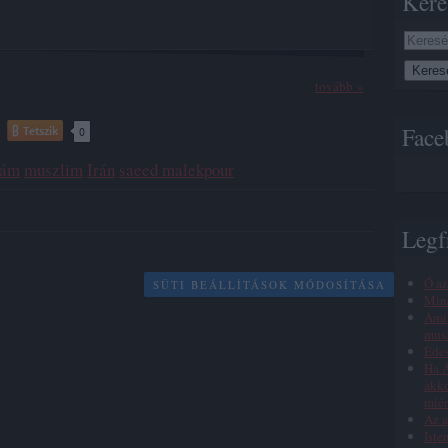
Kere
tovább »
Face
Tetszik
0
lám
muszlim
Irán
saeed malekpour
Legf
Ó az
SÜTI BEÁLLÍTÁSOK MÓDOSÍTÁSA
Min
Amik
musz
Éde
Ha Á
akko
miér
Az a
Iste