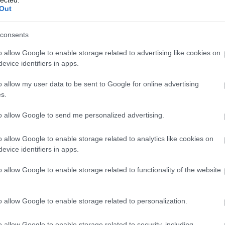
agnoszt
Out
alkotm
altruiz
(
2
)
anal
consents
egyház
antisze
o allow Google to enable storage related to advertising like cookies on
apologe
evice identifiers in apps.
ateista
(
(
1
)
atei
o allow my user data to be sent to Google for online advertising
a hit ere
s.
vallás 
(
3
)
berg
to allow Google to send me personalized advertising.
(
9
)
bibl
boko h
(
1
)
bört
o allow Google to enable storage related to analytics like cookies on
breivik
evice identifiers in apps.
bújkáló 
(
37
)
bur
celebek
o allow Google to enable storage related to functionality of the website
csillag
deizmu
demográ
o allow Google to enable storage related to personalization.
(
8
)
dide
douglas
(
10
)
dzs
o allow Google to enable storage related to security, including