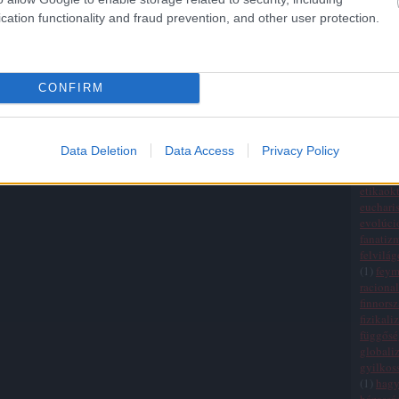
Államo
cation functionality and fraud prevention, and other user protection.
(
20
)
egy
(
1
)
egza
einchei
életszem
CONFIRM
ellenőrz
elmélet
empiri
erkölcsi
Data Deletion
Data Access
Privacy Policy
értékre
érvelési
etikaokt
eucharis
evolúci
fanatiz
felvilá
(
1
)
fey
raciona
finnors
fizikali
függősé
globali
gyilkos
(
1
)
hag