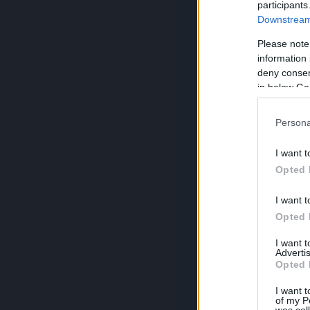
participants
Downstream 
Please note
information 
deny consent
in below Go
Persona
I want t
Opted 
I want t
Opted 
I want 
Advertis
Opted 
I want t
of my P
was col