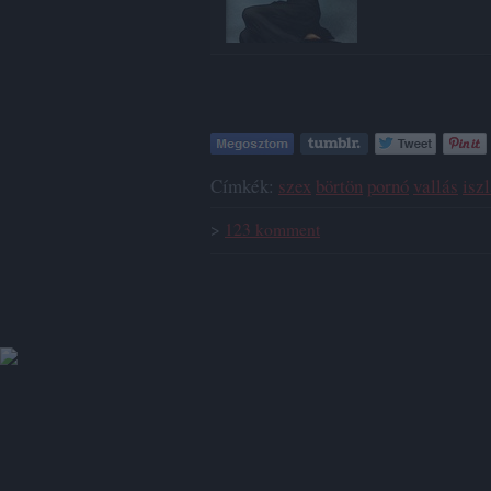
Címkék:
szex
börtön
pornó
vallás
isz
>
123
komment