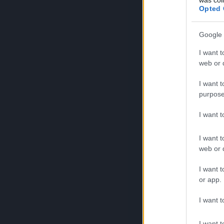
Opted 
Google 
I want t
web or d
I want t
purpose
I want 
I want t
web or d
I want t
or app.
I want t
I want t