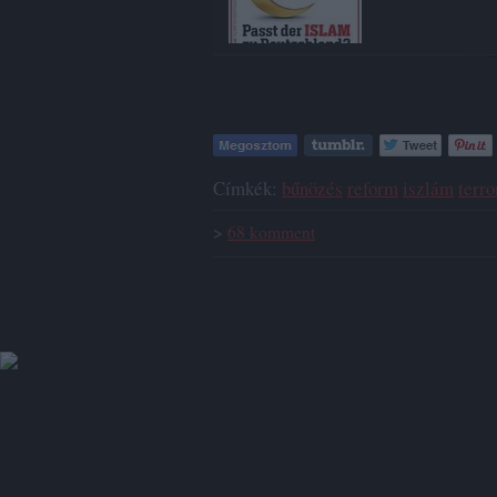
Címkék:
bűnözés
reform
iszlám
terr
>
68
komment