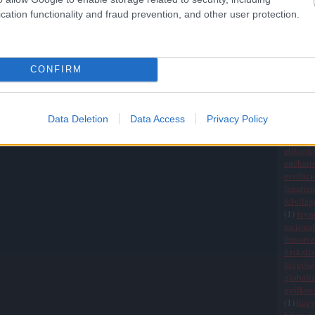
Államo
cation functionality and fraud prevention, and other user protection.
(
20
)
egy
(
1
)
egza
einchei
életszem
CONFIRM
ellenőrz
elmélet
empiri
erkölcsi
Data Deletion
Data Access
Privacy Policy
értékre
érvelési
etikaokt
eucharis
evolúci
fanatiz
felvilá
(
1
)
fey
raciona
finnors
fizikali
függősé
globali
gyilkos
(
1
)
hag