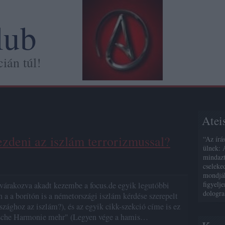
lub
ián túl!
Atei
zdeni az iszlám terrorizmussal?
“Az írá
ülnek: 
mindazt
cseleke
mondják
figyelj
várakozva akadt kezembe a focus.de egyik legutóbbi
dologra
a a borítón is a németországi iszlám kérdése szerepelt
szághoz az iszlám?), és az egyik cikk-szekció címe is ez
lsche Harmonie mehr" (Legyen vége a hamis…