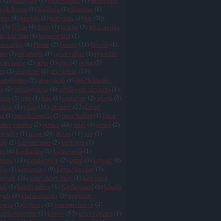
g
(
2
)
hazugság
(
1
)
hedonizmus
(
1
)
Heidegger
gok istene
(
1
)
higiénia
(
1
)
himnusz
(
1
)
zmus
(
8
)
hinduk
(
1
)
hírcsárda
(
1
)
hit
(
20
)
s
(
3
)
hittan
(
4
)
hitvi
(
1
)
hitvita
(
3
)
hit és tudás
 nélkül élni
(
8
)
homeopátia
(
1
)
xualitás
(
8
)
Hume
(
2
)
humor
(
21
)
húsvét
(
1
)
mus
(
3
)
időutazás
(
1
)
igazi vallás
(
1
)
igazolás
zságosság
(
2
)
ikon
(
1
)
ima
(
4
)
india
(
5
)
ia
(
2
)
indukció
(
1
)
inkvizíció
(
15
)
entalizmus
(
2
)
integráció
(
1
)
intellektuális
ég
(
2
)
intelligencia
(
4
)
intelligens tervezés
(
1
)
ncia
(
3
)
irán
(
1
)
Irán
(
1
)
irodalom
(
2
)
irónia
(
3
)
alitás
(
1
)
isten
(
11
)
istenérv
(
22
)
Isteni
me
(
1
)
istenkáromlás
(
2
)
isten halott
(
1
)
isten
incs erkölcs
(
2
)
iszlám
(
46
)
ízlés
(
1
)
izrael
(
2
)
elmélet
(
1
)
jézus
(
24
)
Jézus
(
11
)
jog
(
1
)
ság
(
2
)
kálvinizmus
(
2
)
karácson
(
1
)
ny
(
8
)
karikatúra
(
1
)
katasztrófa
(
1
)
izmus
(
11
)
katolikusok
(
2
)
kdnp
(
3
)
kereszt
(
1
)
lés
(
1
)
keresztény
(
9
)
keresztényésg
(
3
)
énység
(
38
)
keresztény isten
(
1
)
keresztes
tok
(
1
)
kettős mérce
(
1
)
Kierkegaard
(
1
)
kínzás
gzés
(
1
)
klerikalizmus
(
2
)
kognitív
ancia
(
1
)
kölcsey
(
1
)
kommunizmus
(
4
)
tális filozófia
(
1
)
könyv
(
53
)
könyvégetés
(
1
)