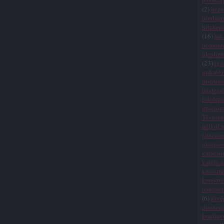
házassá
(
2
)
héza
hindui
hitchen
(
16
)
hit
homosze
idealiz
(
23
)
iga
indonéz
instrum
tisztess
intolera
irracion
Tévesz
nélkül n
játszma
jóságos
karácso
katolic
kereszte
kereszt
hadjára
(
6
)
kivé
disszon
kontinen