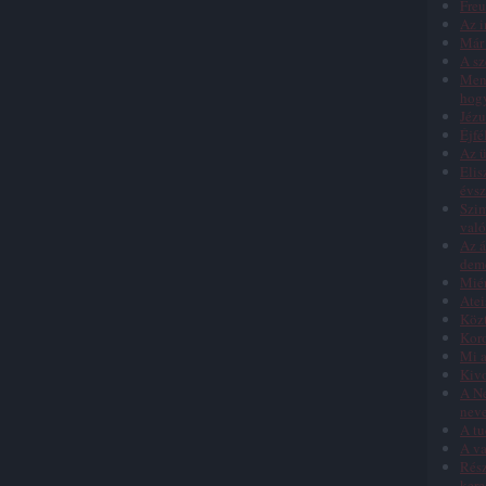
Freu
Az i
Már 
A sz
Menn
hog
Jézu
Éjfé
Az ü
Elis
évs
Szim
való
Az á
dem
Miér
Atei
Közt
Koro
Mi a
Kivo
A Ne
nev
A tu
A va
Rész
kere