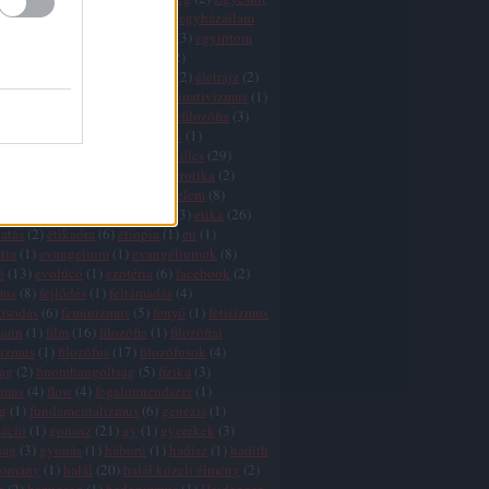
k
(
1
)
egyház
(
3
)
egyházadó
(
1
)
egyházállam
házkritika
(
5
)
egyháztörvény
(
3
)
egyiptom
ktság
(
1
)
egzisztencializmus
(
2
)
tswissenschaft
(
2
)
életfilozófia
(
2
)
életrajz
(
2
)
lélet
(
5
)
élet értelme
(
27
)
eliminativizmus
(
1
)
és
(
2
)
ellentmondások
(
2
)
elmefilozófia
(
3
)
(
1
)
élmény
(
3
)
elnyomás
(
3
)
elv
(
1
)
zmus
(
7
)
eq
(
1
)
eretnekek
(
3
)
erkölcs
(
29
)
 relativizmus
(
7
)
erőszak
(
11
)
erotika
(
2
)
nd
(
3
)
értelem
(
5
)
értelem és érzelem
(
8
)
 hiba
(
3
)
érzelem
(
7
)
esztétika
(
3
)
etika
(
26
)
atás
(
2
)
etikaóra
(
6
)
etiopia
(
1
)
eu
(
1
)
tia
(
1
)
evangelium
(
1
)
evangéliumok
(
8
)
ó
(
13
)
evolúcó
(
1
)
ezotéria
(
6
)
facebook
(
2
)
mus
(
8
)
fejlődés
(
1
)
feltámadás
(
4
)
gosodás
(
6
)
feminizmus
(
5
)
fenyő
(
1
)
fetisizmus
mann
(
1
)
film
(
16
)
filozófia
(
1
)
filozófiai
lizmus
(
1
)
filozófus
(
17
)
filozófusok
(
4
)
zág
(
2
)
finomhangoltság
(
5
)
fizika
(
3
)
zmus
(
4
)
flow
(
4
)
fogalomrendszer
(
1
)
g
(
1
)
fundamentalizmus
(
6
)
genezis
(
1
)
záció
(
1
)
gonosz
(
21
)
gy
(
1
)
gyerekek
(
3
)
ság
(
3
)
gyónás
(
1
)
háború
(
1
)
hadisz
(
1
)
hadith
yomány
(
1
)
halál
(
20
)
halál közeli élmény
(
2
)