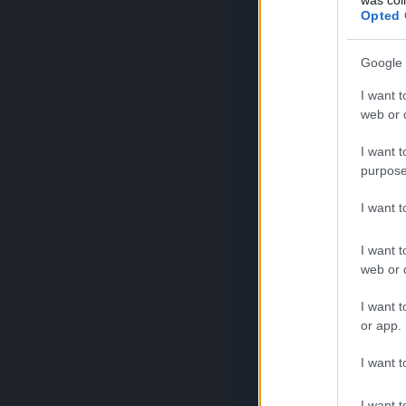
Opted 
Google 
I want t
web or d
I want t
purpose
I want 
I want t
web or d
I want t
or app.
I want t
I want t