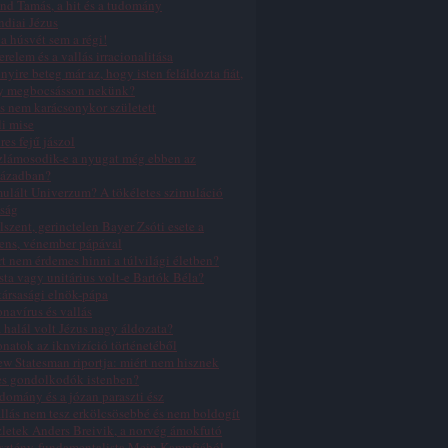
nd Tamás, a hit és a tudomány
ndiai Jézus
a húsvét sem a régi!
erelem és a vallás irracionalitása
yire beteg már az, hogy isten feláldozta fiát,
y megbocsásson nekünk?
s nem karácsonykor született
li mise
res fejű jászol
zlámosodik-e a nyugat még ebben az
zázadban?
ulált Univerzum? A tökéletes szimuláció
ság
lszent, gerinctelen Bayer Zsóti esete a
ens, vénember pápával
t nem érdemes hinni a túlvilági életben?
sta vagy unitárius volt-e Bartók Béla?
ársasági elnök-pápa
navírus és vallás
 halál volt Jézus nagy áldozata?
natok az iknvizíció történetéből
w Statesman riportja: miért nem hisznek
es gondolkodók istenben?
domány és a józan paraszti ész
llás nem tesz erkölcsösebbé és nem boldogít
letek Anders Breivik, a norvég ámokfutó
sztény-fundamentalista Mein Kampfjából