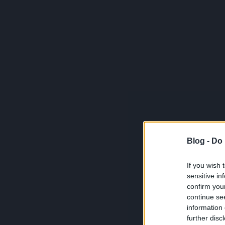
Blog -
Do 
If you wish 
sensitive in
confirm you
continue se
information 
further disc