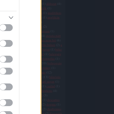
icizmus
(
9
)
agresszió
(
4
)
AIDS
(
1
)
áldozat
(
4
)
ány
(
1
)
államegyház
(
6
)
állatvédők
(
1
)
mus
(
2
)
áltudomány
(
3
)
Amerika
(
1
)
analitikus
ógia
(
1
)
anarchizmus
(
2
)
anglia
(
1
)
anglikán
(
1
)
angyalok
(
1
)
animizmus
(
1
)
mitizmus
(
1
)
antropocentrizmus
(
2
)
tika
(
1
)
argumentum ad ignorantiam
(
1
)
10
)
ateisták
(
1
)
ateista egyház
(
4
)
ateista párt
zmus
(
25
)
ausztria
(
1
)
az ateizmus nem hit
(
6
)
je
(
2
)
a vallások vége
(
11
)
a vallás bűnei
(
2
)
a
vége
(
8
)
babona
(
1
)
bátorság
(
2
)
bayer
(
1
)
béke
(
1
)
bergoglio
(
3
)
bertrand russel
(
1
)
betegség
ia
(
11
)
Biblia
(
16
)
bizalom
(
1
)
bloggolás
(
1
)
aram
(
1
)
boldog
(
1
)
boldogság
(
10
)
bolgogság
ön
(
2
)
boszorkányüldözés
(
2
)
botrány
(
1
)
(
2
)
búcsúcédulák
(
1
)
buddhizmus
(
12
)
isten
(
2
)
bűnkultusz
(
2
)
bűnök
(
13
)
bűnözés
ka
(
1
)
bűvészet
(
1
)
cáfolás
(
1
)
carl sagan
(
1
)
(
1
)
cenzúra
(
7
)
cherry picking
(
1
)
család
(
1
)
hamu
(
1
)
csoda
(
11
)
csodák
(
1
)
dawkins
(
4
)
s
(
7
)
dekadencia
(
1
)
demarkáció
(
3
)
fia
(
1
)
demokrácia
(
6
)
Dennett
(
1
)
descartes
rot
(
5
)
divergencia
(
16
)
djihad
(
2
)
dogma
(
1
)
 adams
(
1
)
dőzsölés
(
1
)
drogok
(
2
)
dualizmus
ihád
(
2
)
egészség
(
1
)
egyenlőség
(
2
)
Egyesült