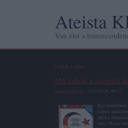
Ateista K
Van élet a transzcendenc
Címkék
»
reform
Mit tudnak a németek ke
Brendel Mátyás
2015.02.26. 06:43
Egy rendelőben 
száma, amelyben 
(Illik-e Németor
volt: "Keine fa