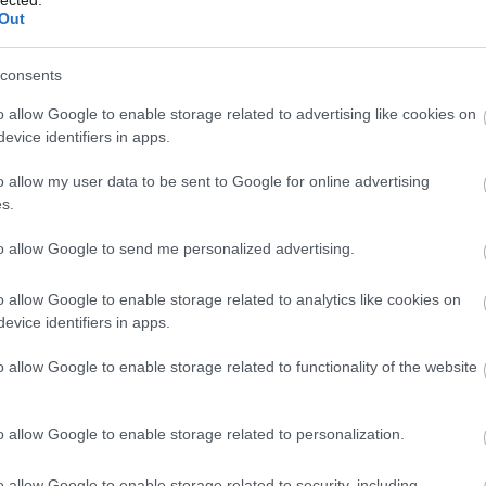
agnoszt
Out
alkotm
altruiz
(
2
)
anal
consents
egyház
antisze
o allow Google to enable storage related to advertising like cookies on
apologe
evice identifiers in apps.
ateista
(
(
1
)
atei
o allow my user data to be sent to Google for online advertising
a hit ere
s.
vallás 
(
3
)
berg
to allow Google to send me personalized advertising.
(
9
)
bibl
boko h
(
1
)
bört
o allow Google to enable storage related to analytics like cookies on
breivik
evice identifiers in apps.
bújkáló 
(
37
)
bur
celebek
o allow Google to enable storage related to functionality of the website
csillag
deizmu
demográ
o allow Google to enable storage related to personalization.
(
8
)
dide
douglas
(
10
)
dzs
o allow Google to enable storage related to security, including