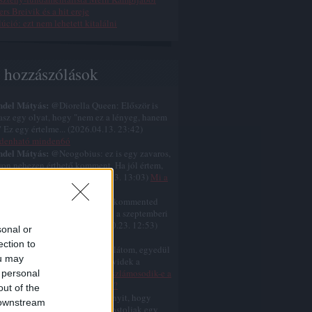
rs Breivik és a hit ereje
úció: ezt nem lehetett kitalálni
s hozzászólások
ndel Mátyás:
@Diorella Queen: Először is
tasz egy olyat, hogy "nem ez a lényeg, hanem
." Ez egy értelme...
(
2026.04.13. 23:42
)
denható minden6ó
ndel Mátyás:
@Neogobius: ez is egy zavaros,
on nehezen érthető komment. Ha jól értem,
mondod, hogy a k...
(
2025.10.23. 13:03
)
Mi a
l volt Jézus nagy áldozata?
ndel Mátyás:
@Neogobius: A kommented
 zavaros, nehezen érthető. Ami a szeptemberi
temberi születést ill...
(
2025.10.23. 12:53
)
sonal or
s nem karácsonykor született
ection to
ndel Mátyás:
@similarthings: látom, egyedül
ou may
cselsz a gumiszobádban, és rövidek a
amaid.
(
2025.07.12. 07:35
)
Eliszlámosodik-e a
 personal
gat még ebben az évszázadban?
out of the
ndel Mátyás:
@for: ja, még annyit, hogy
 downstream
ként eszembe jut, hogy újra postoljak egy