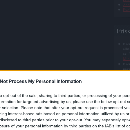
Ande
Evol
Fris
Bre
állí
az..
Min
Bre
nagy
azt 
halá
Not Process My Personal Information
Bre
elég
szep
to opt-out of the sale, sharing to third parties, or processing of your per
Jézu
formation for targeted advertising by us, please use the below opt-out s
Bre
r selection. Please note that after your opt-out request is processed y
röhé
roh
eing interest-based ads based on personal information utilized by us or
nyu
disclosed to third parties prior to your opt-out. You may separately opt-
Bre
losure of your personal information by third parties on the IAB’s list of
időn