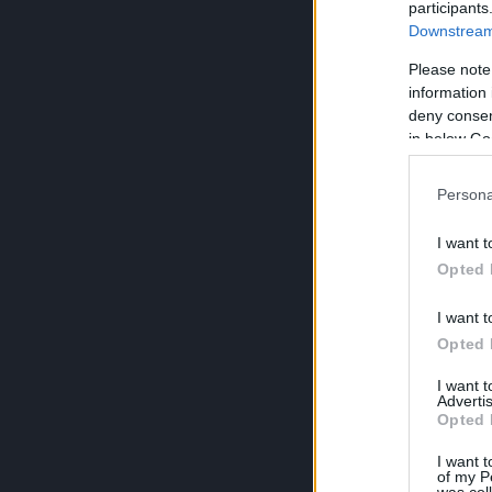
participants
Downstream 
Please note
information 
deny consent
in below Go
Persona
I want t
Opted 
I want t
Opted 
I want 
Advertis
Opted 
I want t
of my P
was col