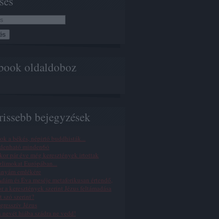
sés
book oldaldoboz
rissebb bejegyzések
ok a békés, népirtó buddhisták...
denható minden6ó
or pár éve még keresztények irtottak
limokat Európában...
snyám emlékére
dám és Éva meséje metaforikusan értendő,
r a keresztények szerint Jézus feltámadása
t szó szerint?
gresszív Jézus
n nevét hiába szádra ne vedd!