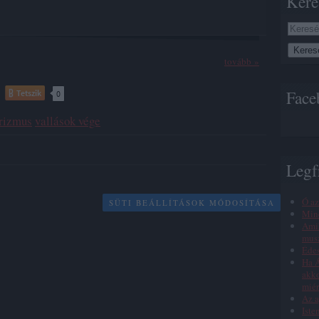
Kere
tovább »
Face
Tetszik
0
orizmus
vallások vége
Legf
Ó az
SÜTI BEÁLLÍTÁSOK MÓDOSÍTÁSA
Min
Amik
musz
Éde
Ha Á
akko
miér
Az a
Iste