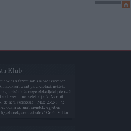
sta Klub
studók és a farizeusok a Mózes székében
Annakokáért a mit parancsolnak néktek,
 megtartsátok és megcselekedjétek; de az ő
deteik szerint ne cselekedjetek. Mert ők
, de nem cselekszik.” Máté 23:2-3 "ne
enek oda arra, amit mondok, egyetlen
 figyeljenek, amit csinálok" Orbán Viktor