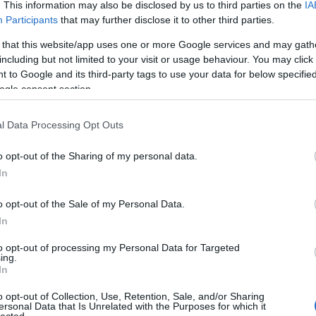
. This information may also be disclosed by us to third parties on the
IA
régi
Participants
that may further disclose it to other third parties.
Freu
 that this website/app uses one or more Google services and may gath
including but not limited to your visit or usage behaviour. You may click 
Álla
 to Google and its third-party tags to use your data for below specifi
ogle consent section.
Élet
List
l Data Processing Opt Outs
of c
List
die 
o opt-out of the Sharing of my personal data.
List
In
sépa
Miér
kön
o opt-out of the Sale of my Personal Data.
Mod
In
Szek
egyh
to opt-out of processing my Personal Data for Targeted
ing.
In
Cím
o opt-out of Collection, Use, Retention, Sale, and/or Sharing
ersonal Data that Is Unrelated with the Purposes for which it
1
(
1
)
ab
lected.