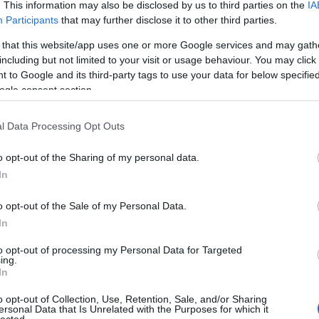
. This information may also be disclosed by us to third parties on the
IA
régi
Participants
that may further disclose it to other third parties.
Freu
 that this website/app uses one or more Google services and may gath
including but not limited to your visit or usage behaviour. You may click 
Álla
 to Google and its third-party tags to use your data for below specifi
ogle consent section.
Élet
List
l Data Processing Opt Outs
of c
List
die 
o opt-out of the Sharing of my personal data.
List
In
sépa
Miér
kön
o opt-out of the Sale of my Personal Data.
Mod
In
Szek
egyh
to opt-out of processing my Personal Data for Targeted
ing.
In
Cím
o opt-out of Collection, Use, Retention, Sale, and/or Sharing
ersonal Data that Is Unrelated with the Purposes for which it
1
(
1
)
ab
lected.