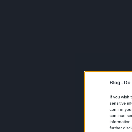
Blog -
Do 
If you wish 
sensitive in
confirm you
continue se
information 
further disc