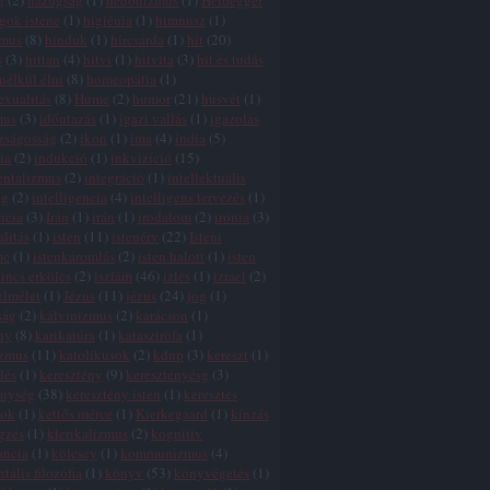
g
(
2
)
hazugság
(
1
)
hedonizmus
(
1
)
Heidegger
gok istene
(
1
)
higiénia
(
1
)
himnusz
(
1
)
zmus
(
8
)
hinduk
(
1
)
hírcsárda
(
1
)
hit
(
20
)
s
(
3
)
hittan
(
4
)
hitvi
(
1
)
hitvita
(
3
)
hit és tudás
 nélkül élni
(
8
)
homeopátia
(
1
)
xualitás
(
8
)
Hume
(
2
)
humor
(
21
)
húsvét
(
1
)
mus
(
3
)
időutazás
(
1
)
igazi vallás
(
1
)
igazolás
zságosság
(
2
)
ikon
(
1
)
ima
(
4
)
india
(
5
)
ia
(
2
)
indukció
(
1
)
inkvizíció
(
15
)
entalizmus
(
2
)
integráció
(
1
)
intellektuális
ég
(
2
)
intelligencia
(
4
)
intelligens tervezés
(
1
)
ncia
(
3
)
Irán
(
1
)
irán
(
1
)
irodalom
(
2
)
irónia
(
3
)
alitás
(
1
)
isten
(
11
)
istenérv
(
22
)
Isteni
me
(
1
)
istenkáromlás
(
2
)
isten halott
(
1
)
isten
incs erkölcs
(
2
)
iszlám
(
46
)
ízlés
(
1
)
izrael
(
2
)
elmélet
(
1
)
Jézus
(
11
)
jézus
(
24
)
jog
(
1
)
ság
(
2
)
kálvinizmus
(
2
)
karácson
(
1
)
ny
(
8
)
karikatúra
(
1
)
katasztrófa
(
1
)
izmus
(
11
)
katolikusok
(
2
)
kdnp
(
3
)
kereszt
(
1
)
lés
(
1
)
keresztény
(
9
)
keresztényésg
(
3
)
énység
(
38
)
keresztény isten
(
1
)
keresztes
tok
(
1
)
kettős mérce
(
1
)
Kierkegaard
(
1
)
kínzás
gzés
(
1
)
klerikalizmus
(
2
)
kognitív
ancia
(
1
)
kölcsey
(
1
)
kommunizmus
(
4
)
tális filozófia
(
1
)
könyv
(
53
)
könyvégetés
(
1
)