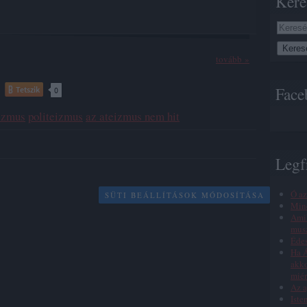
Kere
tovább »
Face
Tetszik
0
vizmus
politeizmus
az ateizmus nem hit
Legf
Ó az
SÜTI BEÁLLÍTÁSOK MÓDOSÍTÁSA
Min
Amik
musz
Éde
Ha Á
akko
miér
Az a
Iste