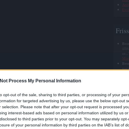
Ande
Evol
Fris
Bre
állí
az..
Min
Bre
nagy
azt 
halá
Not Process My Personal Information
Bre
elég
szep
to opt-out of the sale, sharing to third parties, or processing of your per
Jézu
formation for targeted advertising by us, please use the below opt-out s
Bre
r selection. Please note that after your opt-out request is processed y
röhé
roh
eing interest-based ads based on personal information utilized by us or
nyu
disclosed to third parties prior to your opt-out. You may separately opt-
Bre
losure of your personal information by third parties on the IAB’s list of
időn