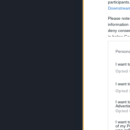
participants
Downstream 
Please note
information 
deny consent
in below Go
Persona
I want t
Opted 
I want t
Opted 
I want 
Advertis
Opted 
I want t
of my P
was col