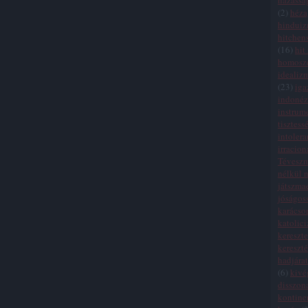
házassá
(
2
)
héza
hindui
hitchen
(
16
)
hit
homosze
idealiz
(
23
)
iga
indonéz
instrum
tisztess
intolera
irracion
Tévesz
nélkül n
játszma
jóságos
karácso
katolic
kereszte
kereszt
hadjára
(
6
)
kivé
disszon
kontinen