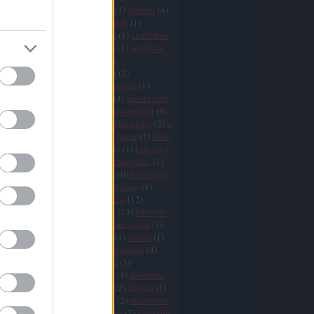
icizmus
(
9
)
agresszió
(
4
)
AIDS
(
1
)
áldozat
(
4
)
ány
(
1
)
államegyház
(
6
)
állatvédők
(
1
)
mus
(
2
)
áltudomány
(
3
)
Amerika
(
1
)
analitikus
ógia
(
1
)
anarchizmus
(
2
)
anglia
(
1
)
anglikán
(
1
)
angyalok
(
1
)
animizmus
(
1
)
mitizmus
(
1
)
antropocentrizmus
(
2
)
tika
(
1
)
argumentum ad ignorantiam
(
1
)
10
)
ateisták
(
1
)
ateista egyház
(
4
)
ateista párt
zmus
(
25
)
ausztria
(
1
)
az ateizmus nem hit
(
6
)
je
(
2
)
a vallások vége
(
11
)
a vallás bűnei
(
2
)
a
vége
(
8
)
babona
(
1
)
bátorság
(
2
)
bayer
(
1
)
béke
(
1
)
bergoglio
(
3
)
bertrand russel
(
1
)
betegség
ia
(
11
)
Biblia
(
16
)
bizalom
(
1
)
bloggolás
(
1
)
aram
(
1
)
boldog
(
1
)
boldogság
(
10
)
bolgogság
ön
(
2
)
boszorkányüldözés
(
2
)
botrány
(
1
)
(
2
)
búcsúcédulák
(
1
)
buddhizmus
(
12
)
isten
(
2
)
bűnkultusz
(
2
)
bűnök
(
13
)
bűnözés
ka
(
1
)
bűvészet
(
1
)
cáfolás
(
1
)
carl sagan
(
1
)
(
1
)
cenzúra
(
7
)
cherry picking
(
1
)
család
(
1
)
hamu
(
1
)
csoda
(
11
)
csodák
(
1
)
dawkins
(
4
)
s
(
7
)
dekadencia
(
1
)
demarkáció
(
3
)
fia
(
1
)
demokrácia
(
6
)
Dennett
(
1
)
descartes
rot
(
5
)
divergencia
(
16
)
djihad
(
2
)
dogma
(
1
)
 adams
(
1
)
dőzsölés
(
1
)
drogok
(
2
)
dualizmus
ihád
(
2
)
egészség
(
1
)
egyenlőség
(
2
)
Egyesült