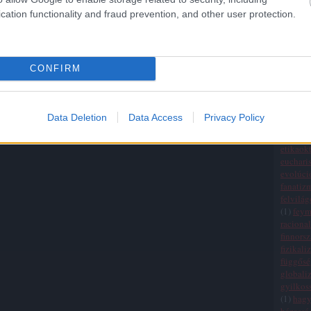
Államo
cation functionality and fraud prevention, and other user protection.
(
20
)
egy
(
1
)
egza
einchei
életszem
CONFIRM
ellenőrz
elmélet
empiri
erkölcsi
Data Deletion
Data Access
Privacy Policy
értékre
érvelési
etikaokt
eucharis
evolúci
fanatiz
felvilá
(
1
)
fey
raciona
finnors
fizikali
függősé
globali
gyilkos
(
1
)
hag