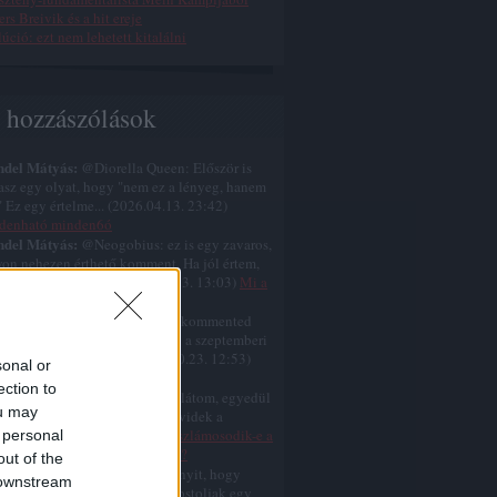
rs Breivik és a hit ereje
úció: ezt nem lehetett kitalálni
s hozzászólások
ndel Mátyás:
@Diorella Queen: Először is
tasz egy olyat, hogy "nem ez a lényeg, hanem
." Ez egy értelme...
(
2026.04.13. 23:42
)
denható minden6ó
ndel Mátyás:
@Neogobius: ez is egy zavaros,
on nehezen érthető komment. Ha jól értem,
mondod, hogy a k...
(
2025.10.23. 13:03
)
Mi a
l volt Jézus nagy áldozata?
ndel Mátyás:
@Neogobius: A kommented
 zavaros, nehezen érthető. Ami a szeptemberi
temberi születést ill...
(
2025.10.23. 12:53
)
sonal or
s nem karácsonykor született
ection to
ndel Mátyás:
@similarthings: látom, egyedül
ou may
cselsz a gumiszobádban, és rövidek a
amaid.
(
2025.07.12. 07:35
)
Eliszlámosodik-e a
 personal
gat még ebben az évszázadban?
out of the
ndel Mátyás:
@for: ja, még annyit, hogy
 downstream
ként eszembe jut, hogy újra postoljak egy