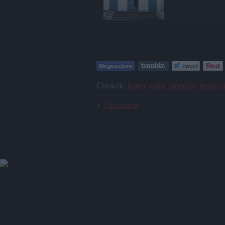
Címkék:
könyv
etika
filozófus
poziti
>
3
komment