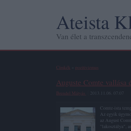
Ateista K
Van élet a transzcendenc
Címkék
»
pozitivizmus
Auguste Comte vallása 
Brendel Mátyás
2013.11.06. 07:07
Comte-ista temp
Az egyik úgymon
az August Comt
"lakosztálya", 