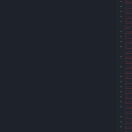
Freu
Az i
Már 
A sz
Menn
hog
Jézu
Éjfé
Az ü
Elis
évs
Szim
való
Az á
dem
Miér
Atei
Közt
Koro
Mi a
Kivo
A Ne
nev
A tu
A va
Rész
kere