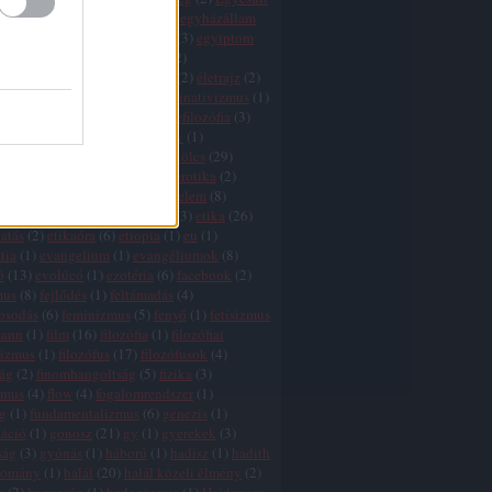
k
(
1
)
egyház
(
3
)
egyházadó
(
1
)
egyházállam
házkritika
(
5
)
egyháztörvény
(
3
)
egyiptom
ktság
(
1
)
egzisztencializmus
(
2
)
tswissenschaft
(
2
)
életfilozófia
(
2
)
életrajz
(
2
)
lélet
(
5
)
élet értelme
(
27
)
eliminativizmus
(
1
)
és
(
2
)
ellentmondások
(
2
)
elmefilozófia
(
3
)
(
1
)
élmény
(
3
)
elnyomás
(
3
)
elv
(
1
)
zmus
(
7
)
eq
(
1
)
eretnekek
(
3
)
erkölcs
(
29
)
 relativizmus
(
7
)
erőszak
(
11
)
erotika
(
2
)
nd
(
3
)
értelem
(
5
)
értelem és érzelem
(
8
)
 hiba
(
3
)
érzelem
(
7
)
esztétika
(
3
)
etika
(
26
)
atás
(
2
)
etikaóra
(
6
)
etiopia
(
1
)
eu
(
1
)
tia
(
1
)
evangelium
(
1
)
evangéliumok
(
8
)
ó
(
13
)
evolúcó
(
1
)
ezotéria
(
6
)
facebook
(
2
)
mus
(
8
)
fejlődés
(
1
)
feltámadás
(
4
)
gosodás
(
6
)
feminizmus
(
5
)
fenyő
(
1
)
fetisizmus
mann
(
1
)
film
(
16
)
filozófia
(
1
)
filozófiai
lizmus
(
1
)
filozófus
(
17
)
filozófusok
(
4
)
zág
(
2
)
finomhangoltság
(
5
)
fizika
(
3
)
zmus
(
4
)
flow
(
4
)
fogalomrendszer
(
1
)
g
(
1
)
fundamentalizmus
(
6
)
genezis
(
1
)
záció
(
1
)
gonosz
(
21
)
gy
(
1
)
gyerekek
(
3
)
ság
(
3
)
gyónás
(
1
)
háború
(
1
)
hadisz
(
1
)
hadith
yomány
(
1
)
halál
(
20
)
halál közeli élmény
(
2
)