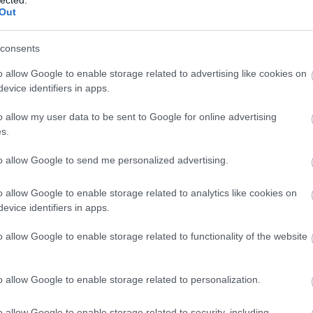
agnoszt
Out
alkotm
altruiz
(
2
)
anal
consents
egyház
antisze
o allow Google to enable storage related to advertising like cookies on
apologe
evice identifiers in apps.
ateista
(
(
1
)
atei
o allow my user data to be sent to Google for online advertising
a hit ere
s.
vallás 
(
3
)
berg
to allow Google to send me personalized advertising.
(
9
)
bibl
boko h
(
1
)
bört
o allow Google to enable storage related to analytics like cookies on
breivik
evice identifiers in apps.
bújkáló 
(
37
)
bur
celebek
o allow Google to enable storage related to functionality of the website
csillag
deizmu
demográ
o allow Google to enable storage related to personalization.
(
8
)
dide
douglas
(
10
)
dzs
o allow Google to enable storage related to security, including