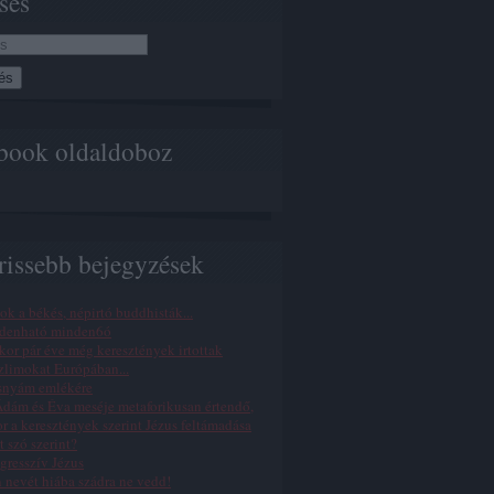
sés
book oldaldoboz
rissebb bejegyzések
ok a békés, népirtó buddhisták...
denható minden6ó
or pár éve még keresztények irtottak
limokat Európában...
snyám emlékére
dám és Éva meséje metaforikusan értendő,
r a keresztények szerint Jézus feltámadása
t szó szerint?
gresszív Jézus
n nevét hiába szádra ne vedd!