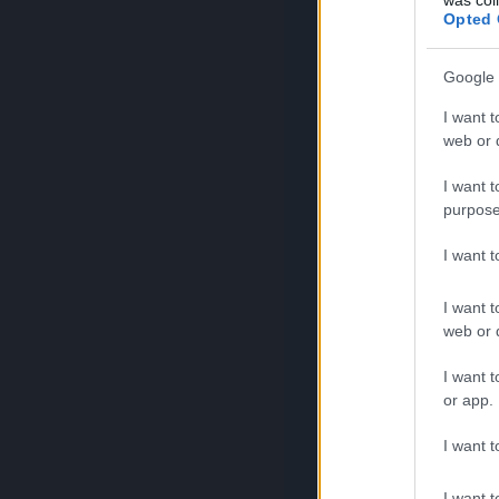
Opted 
Google 
I want t
web or d
I want t
purpose
I want 
I want t
web or d
I want t
or app.
I want t
I want t