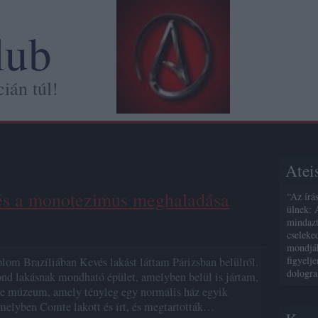
lub
ián túl!
Atei
és a monotezimus meghaladása
“Az írá
ülnek: 
mindazt
cseleke
mondják
figyelj
lom Brazíliában Kevés lakást láttam Párizsban belülről.
dologra
d lakásnak mondható épület, amelyben belül is jártam,
e múzeum, amely tényleg egy normális ház egyik
amelyben Comte lakott és írt, és megtartották…