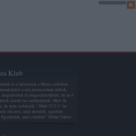
sta Klub
studók és a farizeusok a Mózes székében
Annakokáért a mit parancsolnak néktek,
 megtartsátok és megcselekedjétek; de az ő
deteik szerint ne cselekedjetek. Mert ők
, de nem cselekszik.” Máté 23:2-3 "ne
enek oda arra, amit mondok, egyetlen
 figyeljenek, amit csinálok" Orbán Viktor