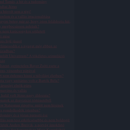
nd Tamás, a hit és a tudomány
ndiai Jézus
a húsvét sem a régi!
erelem és a vallás irracionalitása
yire beteg már az, hogy isten feláldozta fiát,
y megbocsásson nekünk?
s nem karácsonykor született
li mise
res fejű jászol
zlámosodik-e a nyugat még ebben az
zázadban?
ulált Univerzum? A tökéletes szimuláció
ság
lszent, gerinctelen Bayer Zsóti esete a
ens, vénember pápával
t nem érdemes hinni a túlvilági életben?
sta vagy unitárius volt-e Bartók Béla?
ársasági elnök-pápa
navírus és vallás
 halál volt Jézus nagy áldozata?
natok az iknvizíció történetéből
w Statesman riportja: miért nem hisznek
es gondolkodók istenben?
domány és a józan paraszti ész
llás nem tesz erkölcsösebbé és nem boldogít
letek Anders Breivik, a norvég ámokfutó
sztény-fundamentalista Mein Kampfjából