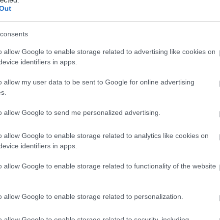
agnoszt
Out
alkotm
altruiz
(
2
)
anal
consents
egyház
antisze
o allow Google to enable storage related to advertising like cookies on
apologe
evice identifiers in apps.
ateista
(
(
1
)
atei
o allow my user data to be sent to Google for online advertising
a hit ere
s.
vallás 
(
3
)
berg
to allow Google to send me personalized advertising.
(
9
)
bibl
boko h
(
1
)
bört
o allow Google to enable storage related to analytics like cookies on
breivik
evice identifiers in apps.
bújkáló 
(
37
)
bur
celebek
o allow Google to enable storage related to functionality of the website
csillag
deizmu
demográ
o allow Google to enable storage related to personalization.
(
8
)
dide
douglas
(
10
)
dzs
o allow Google to enable storage related to security, including