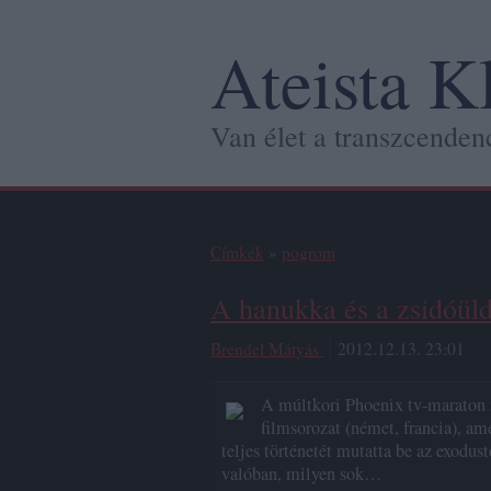
Ateista K
Van élet a transzcendenc
Címkék
»
pogrom
A hanukka és a zsidóül
Brendel Mátyás
2012.12.13. 23:01
A múltkori Phoenix tv-maraton na
filmsorozat (német, francia), a
teljes történetét mutatta be az exodu
valóban, milyen sok…