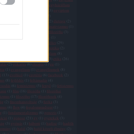
k
(
1
)
egyház
(
3
)
egyházadó
(
1
)
egyházállam
házkritika
(
5
)
egyháztörvény
(
3
)
egyiptom
ktság
(
1
)
egzisztencializmus
(
2
)
tswissenschaft
(
2
)
életfilozófia
(
2
)
életrajz
(
2
)
lélet
(
5
)
élet értelme
(
27
)
eliminativizmus
(
1
)
és
(
2
)
ellentmondások
(
2
)
elmefilozófia
(
3
)
(
1
)
élmény
(
3
)
elnyomás
(
3
)
elv
(
1
)
zmus
(
7
)
eq
(
1
)
eretnekek
(
3
)
erkölcs
(
29
)
 relativizmus
(
7
)
erőszak
(
11
)
erotika
(
2
)
nd
(
3
)
értelem
(
5
)
értelem és érzelem
(
8
)
 hiba
(
3
)
érzelem
(
7
)
esztétika
(
3
)
etika
(
26
)
atás
(
2
)
etikaóra
(
6
)
etiopia
(
1
)
eu
(
1
)
tia
(
1
)
evangelium
(
1
)
evangéliumok
(
8
)
ó
(
13
)
evolúcó
(
1
)
ezotéria
(
6
)
facebook
(
2
)
mus
(
8
)
fejlődés
(
1
)
feltámadás
(
4
)
gosodás
(
6
)
feminizmus
(
5
)
fenyő
(
1
)
fetisizmus
mann
(
1
)
film
(
16
)
filozófia
(
1
)
filozófiai
lizmus
(
1
)
filozófus
(
17
)
filozófusok
(
4
)
zág
(
2
)
finomhangoltság
(
5
)
fizika
(
3
)
zmus
(
4
)
flow
(
4
)
fogalomrendszer
(
1
)
g
(
1
)
fundamentalizmus
(
6
)
genezis
(
1
)
záció
(
1
)
gonosz
(
21
)
gy
(
1
)
gyerekek
(
3
)
ság
(
3
)
gyónás
(
1
)
háború
(
1
)
hadisz
(
1
)
hadith
yomány
(
1
)
halál
(
20
)
halál közeli élmény
(
2
)