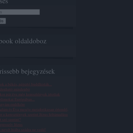
sés
book oldaldoboz
rissebb bejegyzések
ok a békés, népirtó buddhisták...
denható minden6ó
or pár éve még keresztények irtottak
limokat Európában...
snyám emlékére
dám és Éva meséje metaforikusan értendő,
r a keresztények szerint Jézus feltámadása
t szó szerint?
gresszív Jézus
n nevét hiába szádra ne vedd!