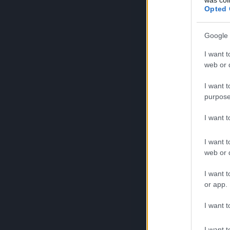
Opted 
Google 
I want t
web or d
I want t
purpose
I want 
I want t
web or d
I want t
or app.
I want t
I want t