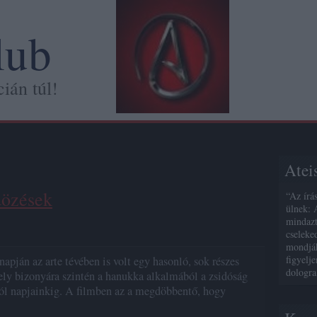
lub
ián túl!
Atei
dözések
“Az írá
ülnek: 
mindazt
cseleke
mondják
figyelj
pján az arte tévében is volt egy hasonló, sok részes
dologra
mely bizonyára szintén a hanukka alkalmából a zsidóság
stól napjainkig. A filmben az a megdöbbentő, hogy