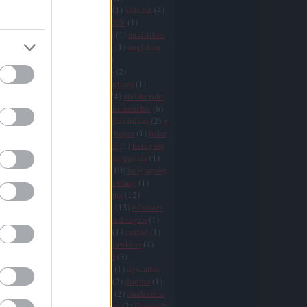
icizmus
(
9
)
agresszió
(
4
)
AIDS
(
1
)
áldozat
(
4
)
ány
(
1
)
államegyház
(
6
)
állatvédők
(
1
)
mus
(
2
)
áltudomány
(
3
)
Amerika
(
1
)
analitikus
ógia
(
1
)
anarchizmus
(
2
)
anglia
(
1
)
anglikán
(
1
)
angyalok
(
1
)
animizmus
(
1
)
mitizmus
(
1
)
antropocentrizmus
(
2
)
tika
(
1
)
argumentum ad ignorantiam
(
1
)
10
)
ateisták
(
1
)
ateista egyház
(
4
)
ateista párt
zmus
(
25
)
ausztria
(
1
)
az ateizmus nem hit
(
6
)
je
(
2
)
a vallások vége
(
11
)
a vallás bűnei
(
2
)
a
vége
(
8
)
babona
(
1
)
bátorság
(
2
)
bayer
(
1
)
béke
(
1
)
bergoglio
(
3
)
bertrand russel
(
1
)
betegség
ia
(
11
)
Biblia
(
16
)
bizalom
(
1
)
bloggolás
(
1
)
aram
(
1
)
boldog
(
1
)
boldogság
(
10
)
bolgogság
ön
(
2
)
boszorkányüldözés
(
2
)
botrány
(
1
)
(
2
)
búcsúcédulák
(
1
)
buddhizmus
(
12
)
isten
(
2
)
bűnkultusz
(
2
)
bűnök
(
13
)
bűnözés
ka
(
1
)
bűvészet
(
1
)
cáfolás
(
1
)
carl sagan
(
1
)
(
1
)
cenzúra
(
7
)
cherry picking
(
1
)
család
(
1
)
hamu
(
1
)
csoda
(
11
)
csodák
(
1
)
dawkins
(
4
)
s
(
7
)
dekadencia
(
1
)
demarkáció
(
3
)
fia
(
1
)
demokrácia
(
6
)
Dennett
(
1
)
descartes
rot
(
5
)
divergencia
(
16
)
djihad
(
2
)
dogma
(
1
)
 adams
(
1
)
dőzsölés
(
1
)
drogok
(
2
)
dualizmus
ihád
(
2
)
egészség
(
1
)
egyenlőség
(
2
)
Egyesült