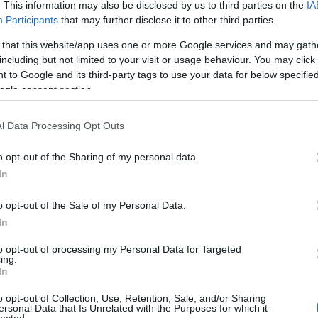
. This information may also be disclosed by us to third parties on the
IA
régi
Participants
that may further disclose it to other third parties.
Freu
 that this website/app uses one or more Google services and may gath
including but not limited to your visit or usage behaviour. You may click 
Álla
 to Google and its third-party tags to use your data for below specifi
ogle consent section.
Élet
List
l Data Processing Opt Outs
of c
List
die 
o opt-out of the Sharing of my personal data.
List
In
sépa
Miér
kön
o opt-out of the Sale of my Personal Data.
Mod
In
Szek
egyh
to opt-out of processing my Personal Data for Targeted
ing.
In
Cím
o opt-out of Collection, Use, Retention, Sale, and/or Sharing
ersonal Data that Is Unrelated with the Purposes for which it
1
(
1
)
ab
lected.