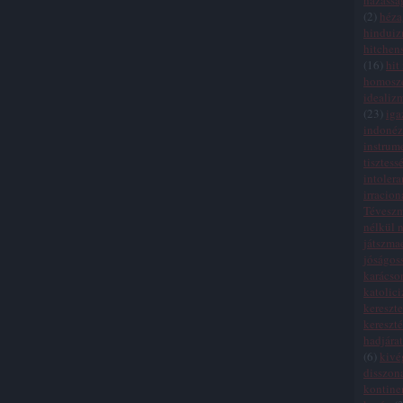
házassá
(
2
)
héza
hindui
hitchen
(
16
)
hit
homosze
idealiz
(
23
)
iga
indonéz
instrum
tisztess
intolera
irracion
Tévesz
nélkül n
játszma
jóságos
karácso
katolic
kereszte
kereszt
hadjára
(
6
)
kivé
disszon
kontinen