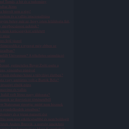
nd Tamás, a hit és a tudomány
ndiai Jézus
a húsvét sem a régi!
erelem és a vallás irracionalitása
yire beteg már az, hogy isten feláldozta fiát,
y megbocsásson nekünk?
s nem karácsonykor született
li mise
res fejű jászol
zlámosodik-e a nyugat még ebben az
zázadban?
ulált Univerzum? A tökéletes szimuláció
ság
lszent, gerinctelen Bayer Zsóti esete a
ens, vénember pápával
t nem érdemes hinni a túlvilági életben?
sta vagy unitárius volt-e Bartók Béla?
ársasági elnök-pápa
navírus és vallás
 halál volt Jézus nagy áldozata?
natok az iknvizíció történetéből
w Statesman riportja: miért nem hisznek
es gondolkodók istenben?
domány és a józan paraszti ész
llás nem tesz erkölcsösebbé és nem boldogít
letek Anders Breivik, a norvég ámokfutó
sztény-fundamentalista Mein Kampfjából