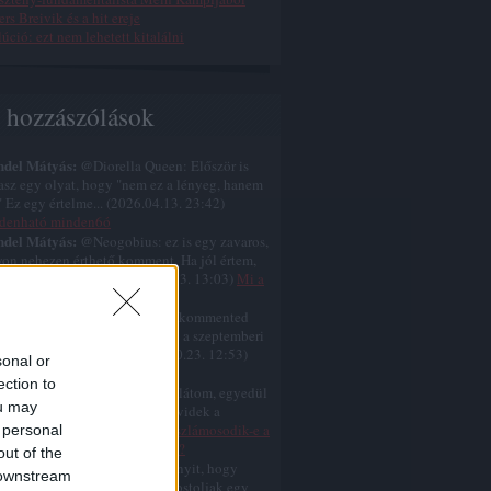
rs Breivik és a hit ereje
úció: ezt nem lehetett kitalálni
s hozzászólások
ndel Mátyás:
@Diorella Queen: Először is
tasz egy olyat, hogy "nem ez a lényeg, hanem
." Ez egy értelme...
(
2026.04.13. 23:42
)
denható minden6ó
ndel Mátyás:
@Neogobius: ez is egy zavaros,
on nehezen érthető komment. Ha jól értem,
mondod, hogy a k...
(
2025.10.23. 13:03
)
Mi a
l volt Jézus nagy áldozata?
ndel Mátyás:
@Neogobius: A kommented
 zavaros, nehezen érthető. Ami a szeptemberi
temberi születést ill...
(
2025.10.23. 12:53
)
sonal or
s nem karácsonykor született
ection to
ndel Mátyás:
@similarthings: látom, egyedül
ou may
cselsz a gumiszobádban, és rövidek a
amaid.
(
2025.07.12. 07:35
)
Eliszlámosodik-e a
 personal
gat még ebben az évszázadban?
out of the
ndel Mátyás:
@for: ja, még annyit, hogy
 downstream
ként eszembe jut, hogy újra postoljak egy