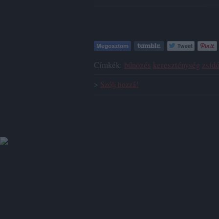
Címkék:
bűnözés
kereszténység
zsid
>
Szólj hozzá!