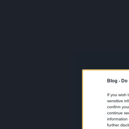
Blog -
Do 
If you wish 
sensitive in
confirm you
continue se
information 
further disc