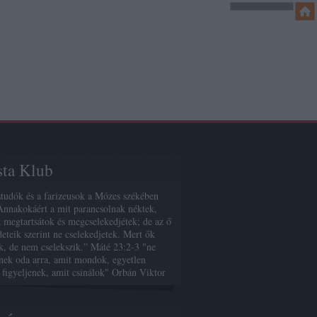
sta Klub
studók és a farizeusok a Mózes székében
Annakokáért a mit parancsolnak néktek,
 megtartsátok és megcselekedjétek; de az ő
deteik szerint ne cselekedjetek. Mert ők
, de nem cselekszik.” Máté 23:2-3 "ne
enek oda arra, amit mondok, egyetlen
 figyeljenek, amit csinálok" Orbán Viktor