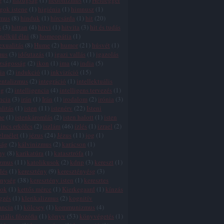
g
(
2
)
hazugság
(
1
)
hedonizmus
(
1
)
Heidegger
gok istene
(
1
)
higiénia
(
1
)
himnusz
(
1
)
zmus
(
8
)
hinduk
(
1
)
hírcsárda
(
1
)
hit
(
20
)
s
(
3
)
hittan
(
4
)
hitvi
(
1
)
hitvita
(
3
)
hit és tudás
 nélkül élni
(
8
)
homeopátia
(
1
)
xualitás
(
8
)
Hume
(
2
)
humor
(
21
)
húsvét
(
1
)
mus
(
3
)
időutazás
(
1
)
igazi vallás
(
1
)
igazolás
zságosság
(
2
)
ikon
(
1
)
ima
(
4
)
india
(
5
)
ia
(
2
)
indukció
(
1
)
inkvizíció
(
15
)
entalizmus
(
2
)
integráció
(
1
)
intellektuális
ég
(
2
)
intelligencia
(
4
)
intelligens tervezés
(
1
)
ncia
(
3
)
irán
(
1
)
Irán
(
1
)
irodalom
(
2
)
irónia
(
3
)
alitás
(
1
)
isten
(
11
)
istenérv
(
22
)
Isteni
me
(
1
)
istenkáromlás
(
2
)
isten halott
(
1
)
isten
incs erkölcs
(
2
)
iszlám
(
46
)
ízlés
(
1
)
izrael
(
2
)
elmélet
(
1
)
jézus
(
24
)
Jézus
(
11
)
jog
(
1
)
ság
(
2
)
kálvinizmus
(
2
)
karácson
(
1
)
ny
(
8
)
karikatúra
(
1
)
katasztrófa
(
1
)
izmus
(
11
)
katolikusok
(
2
)
kdnp
(
3
)
kereszt
(
1
)
lés
(
1
)
keresztény
(
9
)
keresztényésg
(
3
)
énység
(
38
)
keresztény isten
(
1
)
keresztes
tok
(
1
)
kettős mérce
(
1
)
Kierkegaard
(
1
)
kínzás
gzés
(
1
)
klerikalizmus
(
2
)
kognitív
ancia
(
1
)
kölcsey
(
1
)
kommunizmus
(
4
)
tális filozófia
(
1
)
könyv
(
53
)
könyvégetés
(
1
)