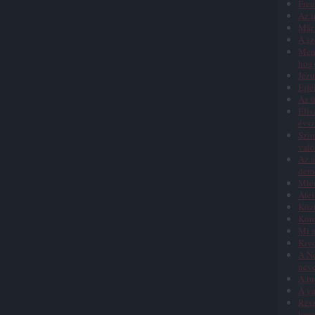
Freu
Az i
Már 
A sz
Menn
hog
Jézu
Éjfé
Az ü
Elis
évs
Szim
való
Az á
dem
Miér
Atei
Közt
Koro
Mi a
Kivo
A Ne
nev
A tu
A va
Rész
kere