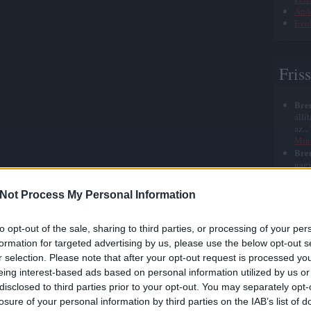
Ande
Evol
Fris
Bre
állí
az..
Min
Bre
nagy
azt 
halá
Not Process My Personal Information
Bre
elég
szep
to opt-out of the sale, sharing to third parties, or processing of your per
Jézu
formation for targeted advertising by us, please use the below opt-out s
Bre
r selection. Please note that after your opt-out request is processed y
röhé
roh
eing interest-based ads based on personal information utilized by us or
nyu
disclosed to third parties prior to your opt-out. You may separately opt-
Bre
losure of your personal information by third parties on the IAB’s list of
időn