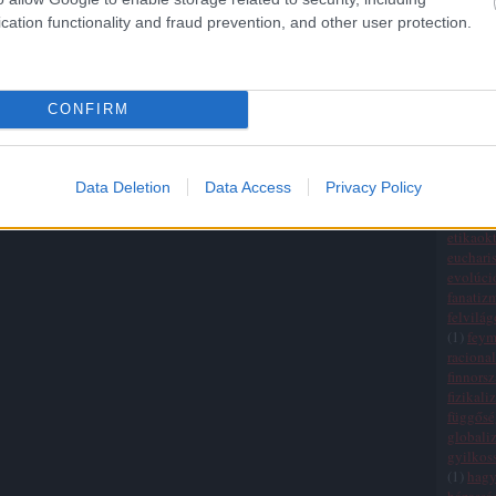
Államo
cation functionality and fraud prevention, and other user protection.
(
20
)
egy
(
1
)
egza
einchei
életszem
CONFIRM
ellenőrz
elmélet
empiri
erkölcsi
Data Deletion
Data Access
Privacy Policy
értékre
érvelési
etikaokt
eucharis
evolúci
fanatiz
felvilá
(
1
)
fey
raciona
finnors
fizikali
függősé
globali
gyilkos
(
1
)
hag