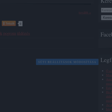
Kere
tovább »
Tetszik
0
ók
pogrom
üldözés
Face
Legf
SÜTI BEÁLLÍTÁSOK MÓDOSÍTÁSA
Ó az
Min
Amik
musz
Éde
Ha Á
akko
miér
Az a
Iste