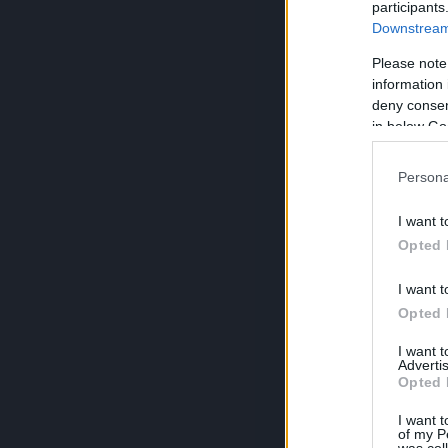
participants
Downstream 
Please note
information 
deny consent
in below Go
Persona
I want t
Opted 
I want t
Opted 
I want 
Advertis
Opted 
I want t
of my P
was col