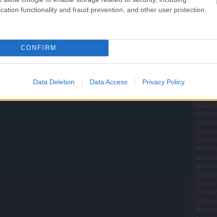
Államo
cation functionality and fraud prevention, and other user protection.
(
20
)
egy
(
1
)
egza
einchei
életszem
CONFIRM
ellenőrz
elmélet
empiri
erkölcsi
Data Deletion
Data Access
Privacy Policy
értékre
érvelési
etikaokt
eucharis
evolúci
fanatiz
felvilá
(
1
)
fey
raciona
finnors
fizikali
függősé
globali
gyilkos
(
1
)
hag