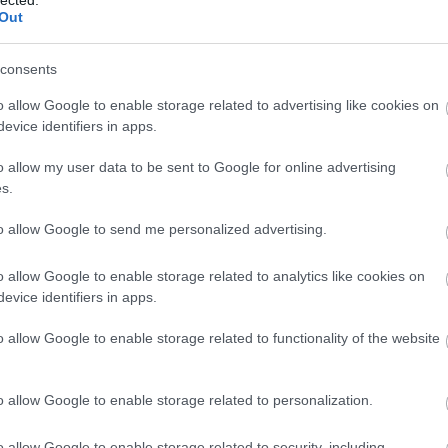
agnoszt
Out
alkotm
altruiz
(
2
)
anal
consents
egyház
antisze
o allow Google to enable storage related to advertising like cookies on
apologe
evice identifiers in apps.
ateista
(
(
1
)
atei
o allow my user data to be sent to Google for online advertising
a hit ere
s.
vallás 
(
3
)
berg
to allow Google to send me personalized advertising.
(
9
)
bibl
boko h
(
1
)
bört
o allow Google to enable storage related to analytics like cookies on
breivik
evice identifiers in apps.
bújkáló 
(
37
)
bur
celebek
o allow Google to enable storage related to functionality of the website
csillag
deizmu
demográ
o allow Google to enable storage related to personalization.
(
8
)
dide
douglas
(
10
)
dzs
o allow Google to enable storage related to security, including