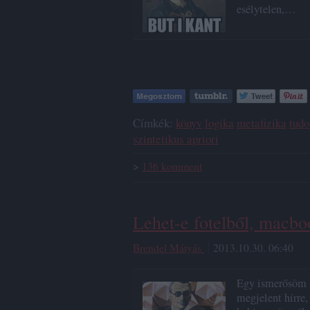
esélytelen,…
Címkék:
könyv
logika
metafizika
tudo
szintetikus apriori
>
136
komment
Lehet-e fotelből, macboo
Brendel Mátyás
2013.10.30. 06:40
Egy ismerősöm h
megjelent hírre,