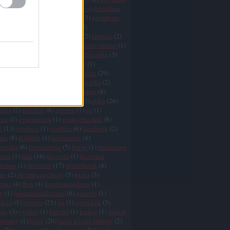
k
(
1
)
egyház
(
3
)
egyházadó
(
1
)
egyházállam
házkritika
(
5
)
egyháztörvény
(
3
)
egyiptom
ktság
(
1
)
egzisztencializmus
(
2
)
tswissenschaft
(
2
)
életfilozófia
(
2
)
életrajz
(
2
)
lélet
(
5
)
élet értelme
(
27
)
eliminativizmus
(
1
)
és
(
2
)
ellentmondások
(
2
)
elmefilozófia
(
3
)
(
1
)
élmény
(
3
)
elnyomás
(
3
)
elv
(
1
)
zmus
(
7
)
eq
(
1
)
eretnekek
(
3
)
erkölcs
(
29
)
 relativizmus
(
7
)
erőszak
(
11
)
erotika
(
2
)
nd
(
3
)
értelem
(
5
)
értelem és érzelem
(
8
)
 hiba
(
3
)
érzelem
(
7
)
esztétika
(
3
)
etika
(
26
)
atás
(
2
)
etikaóra
(
6
)
etiopia
(
1
)
eu
(
1
)
tia
(
1
)
evangelium
(
1
)
evangéliumok
(
8
)
ó
(
13
)
evolúcó
(
1
)
ezotéria
(
6
)
facebook
(
2
)
mus
(
8
)
fejlődés
(
1
)
feltámadás
(
4
)
gosodás
(
6
)
feminizmus
(
5
)
fenyő
(
1
)
fetisizmus
mann
(
1
)
film
(
16
)
filozófia
(
1
)
filozófiai
lizmus
(
1
)
filozófus
(
17
)
filozófusok
(
4
)
zág
(
2
)
finomhangoltság
(
5
)
fizika
(
3
)
zmus
(
4
)
flow
(
4
)
fogalomrendszer
(
1
)
g
(
1
)
fundamentalizmus
(
6
)
genezis
(
1
)
záció
(
1
)
gonosz
(
21
)
gy
(
1
)
gyerekek
(
3
)
ság
(
3
)
gyónás
(
1
)
háború
(
1
)
hadisz
(
1
)
hadith
yomány
(
1
)
halál
(
20
)
halál közeli élmény
(
2
)