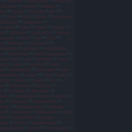
g
(
2
)
hazugság
(
1
)
hedonizmus
(
1
)
Heidegger
gok istene
(
1
)
higiénia
(
1
)
himnusz
(
1
)
zmus
(
8
)
hinduk
(
1
)
hírcsárda
(
1
)
hit
(
20
)
s
(
3
)
hittan
(
4
)
hitvi
(
1
)
hitvita
(
3
)
hit és tudás
 nélkül élni
(
8
)
homeopátia
(
1
)
xualitás
(
8
)
Hume
(
2
)
humor
(
21
)
húsvét
(
1
)
mus
(
3
)
időutazás
(
1
)
igazi vallás
(
1
)
igazolás
zságosság
(
2
)
ikon
(
1
)
ima
(
4
)
india
(
5
)
ia
(
2
)
indukció
(
1
)
inkvizíció
(
15
)
entalizmus
(
2
)
integráció
(
1
)
intellektuális
ég
(
2
)
intelligencia
(
4
)
intelligens tervezés
(
1
)
ncia
(
3
)
Irán
(
1
)
irán
(
1
)
irodalom
(
2
)
irónia
(
3
)
alitás
(
1
)
isten
(
11
)
istenérv
(
22
)
Isteni
me
(
1
)
istenkáromlás
(
2
)
isten halott
(
1
)
isten
incs erkölcs
(
2
)
iszlám
(
46
)
ízlés
(
1
)
izrael
(
2
)
elmélet
(
1
)
Jézus
(
11
)
jézus
(
24
)
jog
(
1
)
ság
(
2
)
kálvinizmus
(
2
)
karácson
(
1
)
ny
(
8
)
karikatúra
(
1
)
katasztrófa
(
1
)
izmus
(
11
)
katolikusok
(
2
)
kdnp
(
3
)
kereszt
(
1
)
lés
(
1
)
keresztény
(
9
)
keresztényésg
(
3
)
énység
(
38
)
keresztény isten
(
1
)
keresztes
tok
(
1
)
kettős mérce
(
1
)
Kierkegaard
(
1
)
kínzás
gzés
(
1
)
klerikalizmus
(
2
)
kognitív
ancia
(
1
)
kölcsey
(
1
)
kommunizmus
(
4
)
tális filozófia
(
1
)
könyv
(
53
)
könyvégetés
(
1
)