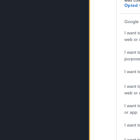
Opted 
Google 
I want t
web or d
I want t
purpose
I want 
I want t
web or d
I want t
or app.
I want t
I want t