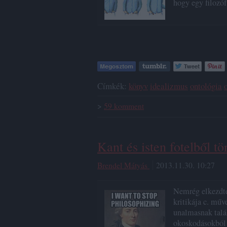
hogy egy filozó
Címkék:
könyv
idealizmus
ontológia
>
59
komment
Kant és isten fotelből tö
Brendel Mátyás
2013.11.30. 10:27
Nemrég elkezdt
kritikája c. műv
unalmasnak talá
okoskodásokból 