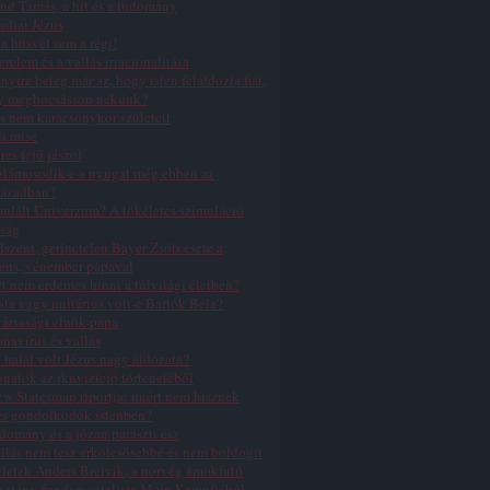
nd Tamás, a hit és a tudomány
ndiai Jézus
a húsvét sem a régi!
erelem és a vallás irracionalitása
yire beteg már az, hogy isten feláldozta fiát,
y megbocsásson nekünk?
s nem karácsonykor született
li mise
res fejű jászol
zlámosodik-e a nyugat még ebben az
zázadban?
ulált Univerzum? A tökéletes szimuláció
ság
lszent, gerinctelen Bayer Zsóti esete a
ens, vénember pápával
t nem érdemes hinni a túlvilági életben?
sta vagy unitárius volt-e Bartók Béla?
ársasági elnök-pápa
navírus és vallás
 halál volt Jézus nagy áldozata?
natok az iknvizíció történetéből
w Statesman riportja: miért nem hisznek
es gondolkodók istenben?
domány és a józan paraszti ész
llás nem tesz erkölcsösebbé és nem boldogít
letek Anders Breivik, a norvég ámokfutó
sztény-fundamentalista Mein Kampfjából