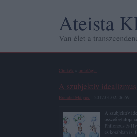
Ateista K
Van élet a transzcendenc
Címkék
»
ontológia
A szubjektív idealizmu
Brendel Mátyás
2017.01.02. 06:59
A szubjektív id
összefoglalóján
Philonous és Hy
és korábban is, 