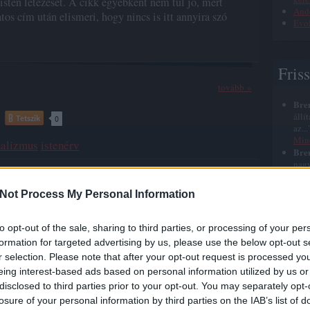
isten létezését. A cikk egyébként nem túl jó, mert
Ande
tos cím után elismeri, hogy nincs is itt annyira szó
Evol
Fris
tovább »
Bre
állí
Tetszik
0
az..
Min
nalizmus
istenérv
Bre
nagy
azt 
halá
Not Process My Personal Information
Bre
elég
szep
SÜTI BEÁLLÍTÁSOK MÓDOSÍTÁSA
to opt-out of the sale, sharing to third parties, or processing of your per
Jézu
formation for targeted advertising by us, please use the below opt-out s
Bre
r selection. Please note that after your opt-out request is processed y
röhé
roh
eing interest-based ads based on personal information utilized by us or
nyu
disclosed to third parties prior to your opt-out. You may separately opt-
Bre
losure of your personal information by third parties on the IAB’s list of
időn