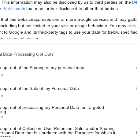
. This information may also be disclosed by us to third parties on the
IA
régi
Participants
that may further disclose it to other third parties.
Freu
 that this website/app uses one or more Google services and may gath
including but not limited to your visit or usage behaviour. You may click 
Álla
 to Google and its third-party tags to use your data for below specifi
ogle consent section.
Élet
List
l Data Processing Opt Outs
of c
List
die 
o opt-out of the Sharing of my personal data.
List
In
sépa
Miér
kön
o opt-out of the Sale of my Personal Data.
Mod
In
Szek
egyh
to opt-out of processing my Personal Data for Targeted
ing.
In
Cím
o opt-out of Collection, Use, Retention, Sale, and/or Sharing
ersonal Data that Is Unrelated with the Purposes for which it
1
(
1
)
ab
lected.