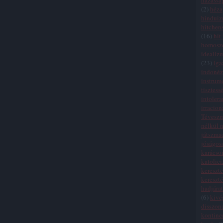
házassá
(
2
)
héza
hindui
hitchen
(
16
)
hit
homosze
idealiz
(
23
)
iga
indonéz
instrum
tisztess
intolera
irracion
Tévesz
nélkül n
játszma
jóságos
karácso
katolic
kereszte
kereszt
hadjára
(
6
)
kivé
disszon
kontinen