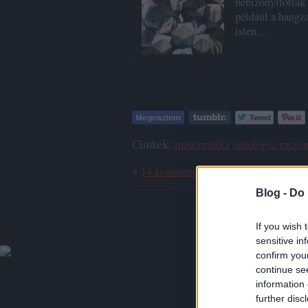
bebizonyították 
például a hangza
isten…
Címkék:
matematika
ontológia
racio
>
14
komment
·
1
trackback
Blog -
Do 
If you wish 
sensitive in
confirm you
continue se
information 
further disc