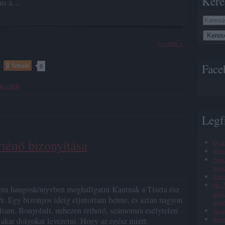
Kere
fus a…
tovább »
Face
Tetszik
0
occam
Legf
rténő bizonyítása
Ó az
Min
Amik
musz
Éde
Ha Á
em hangoskönyvben meghallgatni Kantnak a Tiszta ész
akko
ét. Egy bizonyos ideig eljutottam benne, és aztán nagyon
miér
ltam. Bonyolult, nehezen érthető, számomra esélytelen
Az a
Iste
akar dolgokat levezetni. Hogy az egész miért