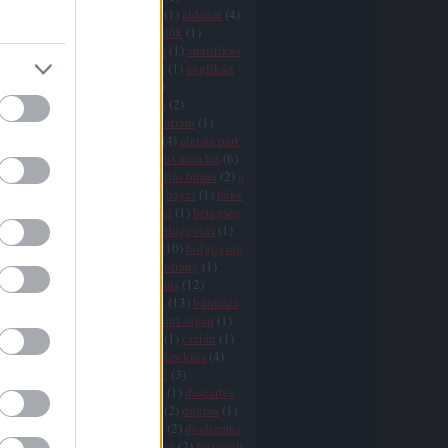
icizmus
(
9
)
agresszió
(
4
)
AIDS
(
1
)
áldozat
(
4
)
ány
(
1
)
államegyház
(
6
)
állatvédők
(
1
)
mus
(
2
)
áltudomány
(
3
)
Amerika
(
1
)
analitikus
ógia
(
1
)
anarchizmus
(
2
)
anglia
(
1
)
anglikán
(
1
)
angyalok
(
1
)
animizmus
(
1
)
mitizmus
(
1
)
antropocentrizmus
(
2
)
tika
(
1
)
argumentum ad ignorantiam
(
1
)
10
)
ateisták
(
1
)
ateista egyház
(
4
)
ateista párt
zmus
(
25
)
ausztria
(
1
)
az ateizmus nem hit
(
6
)
je
(
2
)
a vallások vége
(
11
)
a vallás bűnei
(
2
)
a
vége
(
8
)
babona
(
1
)
bátorság
(
2
)
bayer
(
1
)
béke
(
1
)
bergoglio
(
3
)
bertrand russel
(
1
)
betegség
ia
(
11
)
Biblia
(
16
)
bizalom
(
1
)
bloggolás
(
1
)
aram
(
1
)
boldog
(
1
)
boldogság
(
10
)
bolgogság
ön
(
2
)
boszorkányüldözés
(
2
)
botrány
(
1
)
(
2
)
búcsúcédulák
(
1
)
buddhizmus
(
12
)
isten
(
2
)
bűnkultusz
(
2
)
bűnök
(
13
)
bűnözés
ka
(
1
)
bűvészet
(
1
)
cáfolás
(
1
)
carl sagan
(
1
)
(
1
)
cenzúra
(
7
)
cherry picking
(
1
)
család
(
1
)
hamu
(
1
)
csoda
(
11
)
csodák
(
1
)
dawkins
(
4
)
s
(
7
)
dekadencia
(
1
)
demarkáció
(
3
)
fia
(
1
)
demokrácia
(
6
)
Dennett
(
1
)
descartes
rot
(
5
)
divergencia
(
16
)
djihad
(
2
)
dogma
(
1
)
 adams
(
1
)
dőzsölés
(
1
)
drogok
(
2
)
dualizmus
ihád
(
2
)
egészség
(
1
)
egyenlőség
(
2
)
Egyesült