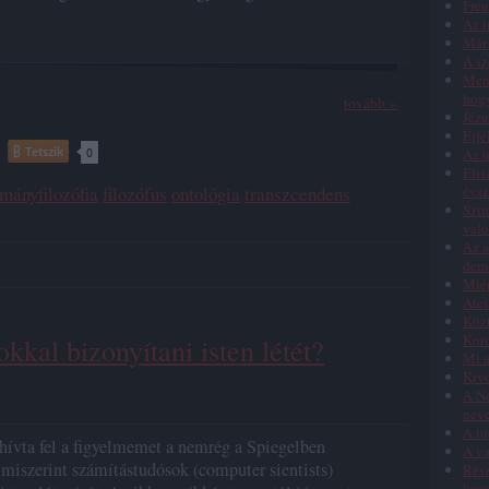
Freu
Az i
Már 
A sz
Menn
hog
tovább »
Jézu
Éjfé
Tetszik
Az ü
0
Elis
évs
mányfilozófia
filozófus
ontológia
transzcendens
Szim
való
Az á
dem
Miér
Atei
Közt
Koro
kkal bizonyítani isten létét?
Mi a
Kivo
A Ne
nev
A tu
ívta fel a figyelmemet a nemrég a Spiegelben
A va
 miszerint számítástudósok (computer sientists)
Rész
kere