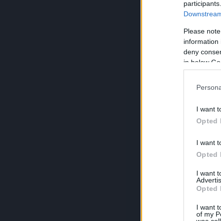
participants
Downstream 
Please note
information 
deny consent
in below Go
Persona
I want t
Opted 
I want t
Opted 
I want 
Advertis
Opted 
I want t
of my P
was col