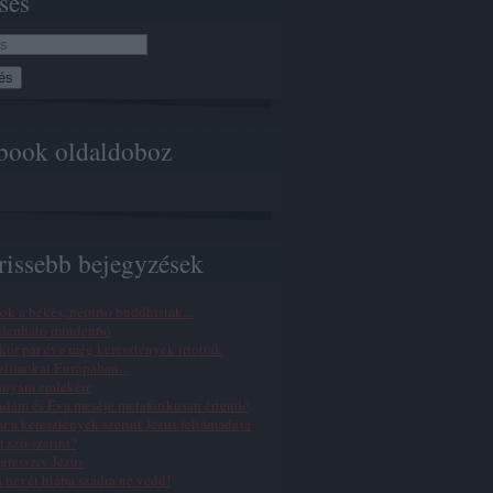
sés
book oldaldoboz
rissebb bejegyzések
ok a békés, népirtó buddhisták...
denható minden6ó
or pár éve még keresztények irtottak
limokat Európában...
snyám emlékére
dám és Éva meséje metaforikusan értendő,
r a keresztények szerint Jézus feltámadása
t szó szerint?
gresszív Jézus
n nevét hiába szádra ne vedd!