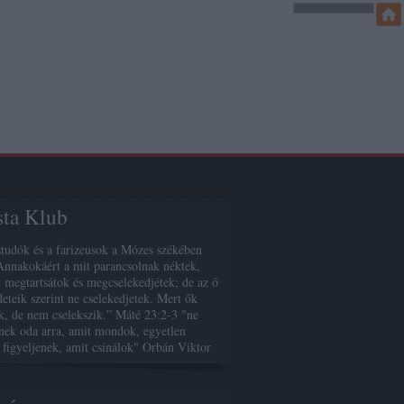
sta Klub
studók és a farizeusok a Mózes székében
Annakokáért a mit parancsolnak néktek,
 megtartsátok és megcselekedjétek; de az ő
deteik szerint ne cselekedjetek. Mert ők
, de nem cselekszik.” Máté 23:2-3 "ne
enek oda arra, amit mondok, egyetlen
 figyeljenek, amit csinálok" Orbán Viktor