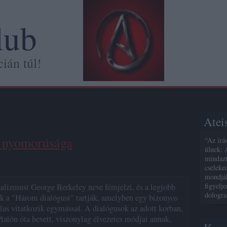
lub
ián túl!
Atei
s nyomorúsága
“Az írá
ülnek: 
mindazt
cseleke
mondják
figyelj
ealizmust George Berkeley neve fémjelzi, és a legjobb
dologra
ak a "Három dialógust" tartják, amelyben egy bizonyos
las vitatkozik egymással. A dialógusok az adott korban,
Platón óta bevett, viszonylag élvezetes módjai annak,