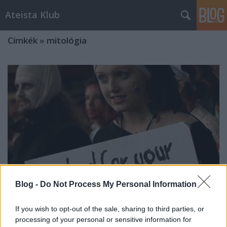
Ateista Klub
Címkék
»
mitológia
Blog -
Do Not Process My Personal Information
If you wish to opt-out of the sale, sharing to third parties, or
Ha Ádám és Éva meséje
processing of your personal or sensitive information for