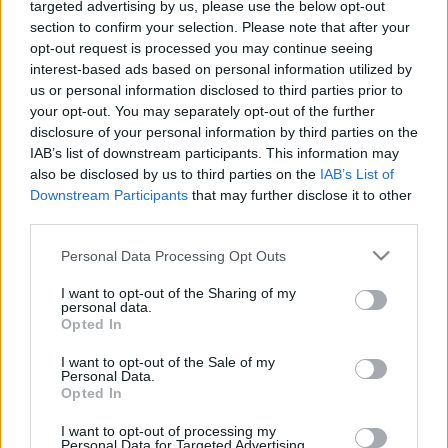
targeted advertising by us, please use the below opt-out
metaforikusan értendő, akkor a
section to confirm your selection. Please note that after your
keresztények szerint Jézus
opt-out request is processed you may continue seeing
interest-based ads based on personal information utilized by
feltámadása miért szó szerint?
us or personal information disclosed to third parties prior to
your opt-out. You may separately opt-out of the further
Brendel Mátyás
•
2025. február 22.
219
disclosure of your personal information by third parties on the
IAB’s list of downstream participants. This information may
"Meghalt a bűneitekért, és visszajött az agyatokért."
also be disclosed by us to third parties on the
IAB’s List of
Mára már nem csak az ateisták, de a hívők
Downstream Participants
that may further disclose it to other
józanabbik fele is elfogadja az evolúciót, mint az
third parties.
élővilág kialakulásának igaz leírását. És talán a
nagyobbik fele, bár ez közel sem biztos.
Please note that this website/app uses one or more Google
Personal Data Processing Opt Outs
services and may gather and store information including but
Mindenesetre az európai országok többségében a
not limited to your visit or usage behaviour. You may click to
I want to opt-out of the Sharing of my
lakosság nagy…
personal data.
grant or deny consent to Google and its third-party tags to
Opted In
use your data for below specified purposes in below Google
consent section.
I want to opt-out of the Sale of my
Personal Data.
Opted In
I want to opt-out of processing my
Personal Data for Targeted Advertising.