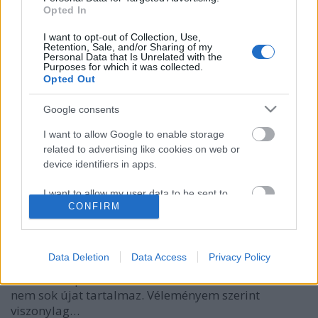
Opted In
I want to opt-out of Collection, Use,
Retention, Sale, and/or Sharing of my
Personal Data that Is Unrelated with the
Purposes for which it was collected.
Opted Out
Google consents
138., javított kiadás, avagy a Biblia
I want to allow Google to enable storage
related to advertising like cookies on web or
értelmezésről
device identifiers in apps.
Brendel Mátyás
•
2021. május 02.
20
I want to allow my user data to be sent to
CONFIRM
Google for online advertising purposes.
Alister E. McGrath Tudomány és vallás című könyvét
olvastam el nemrég, de ez most nem általános
I want to allow Google to send me
könyvismertetés lesz - talán később - hanem egy
personalized advertising.
Data Deletion
Data Access
Privacy Policy
bizonyos témát fogok kiragadni. A könyv tudomány
és vallás kapcsolatának filozófiai kérdéseit tekintve
I want to allow Google to enable storage
nem sok újat tartalmaz. Véleményem szerint
related to analytics like cookies on web or
viszonylag…
device identifiers in apps.