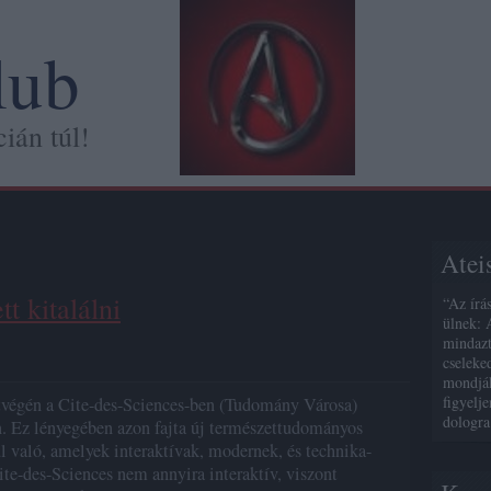
lub
ián túl!
Atei
t kitalálni
“Az írá
ülnek: 
mindazt
cseleke
mondják
figyelj
végén a Cite-des-Sciences-ben (Tudomány Városa)
dologra
n. Ez lényegében azon fajta új természettudományos
való, amelyek interaktívak, modernek, és technika-
ite-des-Sciences nem annyira interaktív, viszont