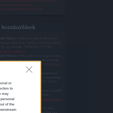
rs Breivik és a hit ereje
úció: ezt nem lehetett kitalálni
s hozzászólások
ndel Mátyás:
@Diorella Queen: Először is
tasz egy olyat, hogy "nem ez a lényeg, hanem
." Ez egy értelme...
(
2026.04.13. 23:42
)
denható minden6ó
ndel Mátyás:
@Neogobius: ez is egy zavaros,
on nehezen érthető komment. Ha jól értem,
mondod, hogy a k...
(
2025.10.23. 13:03
)
Mi a
l volt Jézus nagy áldozata?
ndel Mátyás:
@Neogobius: A kommented
 zavaros, nehezen érthető. Ami a szeptemberi
temberi születést ill...
(
2025.10.23. 12:53
)
sonal or
s nem karácsonykor született
ection to
ndel Mátyás:
@similarthings: látom, egyedül
ou may
cselsz a gumiszobádban, és rövidek a
amaid.
(
2025.07.12. 07:35
)
Eliszlámosodik-e a
 personal
gat még ebben az évszázadban?
out of the
ndel Mátyás:
@for: ja, még annyit, hogy
 downstream
ként eszembe jut, hogy újra postoljak egy