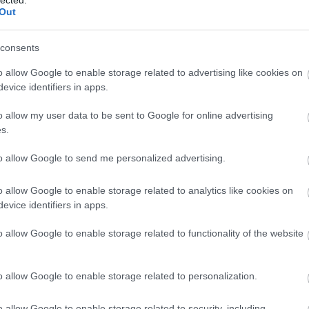
agnoszt
Out
alkotm
altruiz
(
2
)
anal
consents
egyház
antisze
o allow Google to enable storage related to advertising like cookies on
apologe
evice identifiers in apps.
ateista
(
(
1
)
atei
o allow my user data to be sent to Google for online advertising
a hit ere
s.
vallás 
(
3
)
berg
to allow Google to send me personalized advertising.
(
9
)
Bibl
boko h
(
1
)
bört
o allow Google to enable storage related to analytics like cookies on
breivik
evice identifiers in apps.
bújkáló 
(
37
)
bur
celebek
o allow Google to enable storage related to functionality of the website
csillag
deizmu
demográ
o allow Google to enable storage related to personalization.
(
8
)
dide
douglas
(
10
)
dzs
o allow Google to enable storage related to security, including