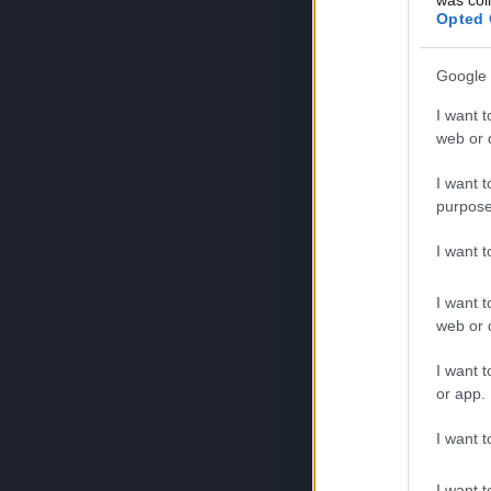
Opted 
Google 
I want t
web or d
I want t
purpose
I want 
I want t
web or d
I want t
or app.
I want t
I want t