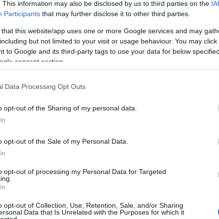
. This information may also be disclosed by us to third parties on the
IA
régi
Participants
that may further disclose it to other third parties.
Freu
 that this website/app uses one or more Google services and may gath
including but not limited to your visit or usage behaviour. You may click 
Álla
 to Google and its third-party tags to use your data for below specifi
ogle consent section.
Élet
List
l Data Processing Opt Outs
of c
List
die 
o opt-out of the Sharing of my personal data.
List
In
sépa
Miér
kön
o opt-out of the Sale of my Personal Data.
Mod
In
Szek
egyh
to opt-out of processing my Personal Data for Targeted
ing.
In
Cím
o opt-out of Collection, Use, Retention, Sale, and/or Sharing
ersonal Data that Is Unrelated with the Purposes for which it
1
(
1
)
ab
lected.