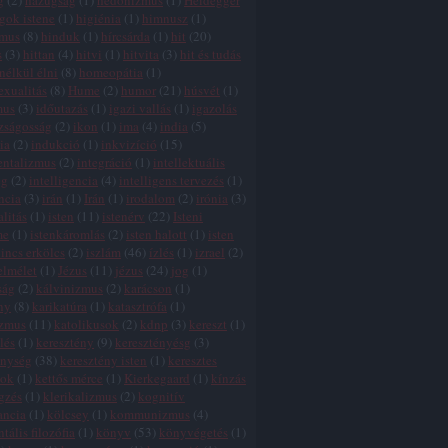
g
(
2
)
hazugság
(
1
)
hedonizmus
(
1
)
Heidegger
gok istene
(
1
)
higiénia
(
1
)
himnusz
(
1
)
zmus
(
8
)
hinduk
(
1
)
hírcsárda
(
1
)
hit
(
20
)
s
(
3
)
hittan
(
4
)
hitvi
(
1
)
hitvita
(
3
)
hit és tudás
 nélkül élni
(
8
)
homeopátia
(
1
)
xualitás
(
8
)
Hume
(
2
)
humor
(
21
)
húsvét
(
1
)
mus
(
3
)
időutazás
(
1
)
igazi vallás
(
1
)
igazolás
zságosság
(
2
)
ikon
(
1
)
ima
(
4
)
india
(
5
)
ia
(
2
)
indukció
(
1
)
inkvizíció
(
15
)
entalizmus
(
2
)
integráció
(
1
)
intellektuális
ég
(
2
)
intelligencia
(
4
)
intelligens tervezés
(
1
)
ncia
(
3
)
irán
(
1
)
Irán
(
1
)
irodalom
(
2
)
irónia
(
3
)
alitás
(
1
)
isten
(
11
)
istenérv
(
22
)
Isteni
me
(
1
)
istenkáromlás
(
2
)
isten halott
(
1
)
isten
incs erkölcs
(
2
)
iszlám
(
46
)
ízlés
(
1
)
izrael
(
2
)
elmélet
(
1
)
Jézus
(
11
)
jézus
(
24
)
jog
(
1
)
ság
(
2
)
kálvinizmus
(
2
)
karácson
(
1
)
ny
(
8
)
karikatúra
(
1
)
katasztrófa
(
1
)
izmus
(
11
)
katolikusok
(
2
)
kdnp
(
3
)
kereszt
(
1
)
lés
(
1
)
keresztény
(
9
)
keresztényésg
(
3
)
énység
(
38
)
keresztény isten
(
1
)
keresztes
tok
(
1
)
kettős mérce
(
1
)
Kierkegaard
(
1
)
kínzás
gzés
(
1
)
klerikalizmus
(
2
)
kognitív
ancia
(
1
)
kölcsey
(
1
)
kommunizmus
(
4
)
tális filozófia
(
1
)
könyv
(
53
)
könyvégetés
(
1
)