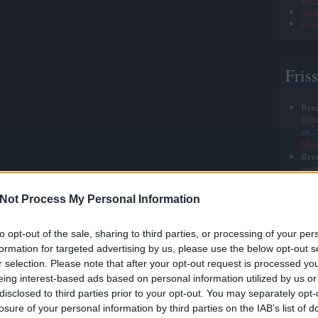
Ande
Evol
Fris
Bre
állí
az..
Min
Bre
nagy
azt 
halá
Not Process My Personal Information
Bre
elég
szep
to opt-out of the sale, sharing to third parties, or processing of your per
Jézu
formation for targeted advertising by us, please use the below opt-out s
Bre
r selection. Please note that after your opt-out request is processed y
röhé
roh
eing interest-based ads based on personal information utilized by us or
nyu
disclosed to third parties prior to your opt-out. You may separately opt-
Bre
losure of your personal information by third parties on the IAB’s list of
időn