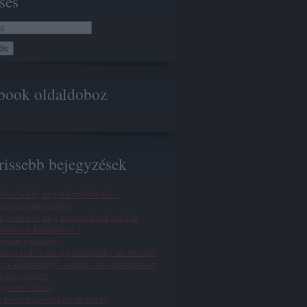
sés
book oldaldoboz
rissebb bejegyzések
ok a békés, népirtó buddhisták...
denható minden6ó
or pár éve még keresztények irtottak
limokat Európában...
snyám emlékére
dám és Éva meséje metaforikusan értendő,
r a keresztények szerint Jézus feltámadása
t szó szerint?
gresszív Jézus
n nevét hiába szádra ne vedd!