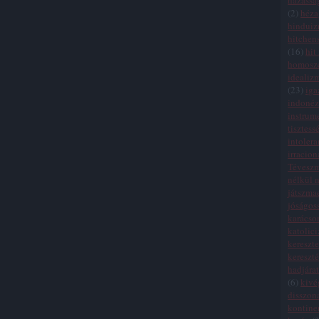
házassá
(
2
)
héza
hindui
hitchen
(
16
)
hit
homosze
idealiz
(
23
)
iga
indonéz
instrum
tisztess
intolera
irracion
Tévesz
nélkül n
játszma
jóságos
karácso
katolic
kereszte
kereszt
hadjára
(
6
)
kivé
disszon
kontinen