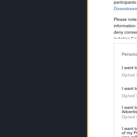
participants
Downstream 
Please note
information 
deny consent
in below Go
Persona
I want t
Opted 
I want t
Opted 
I want 
Advertis
Opted 
I want t
of my P
was col