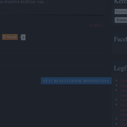
Kere
n részletes kiállítás van…
tovább »
Face
Tetszik
0
Legf
Ó az
SÜTI BEÁLLÍTÁSOK MÓDOSÍTÁSA
Min
Amik
musz
Éde
Ha Á
akko
miér
Az a
Iste