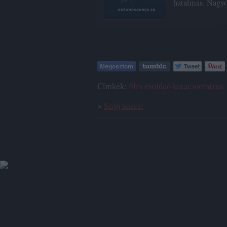
hatalmas. Nagyo
Címkék:
film
evolúcó
kreacionmizus
>
Szólj hozzá!