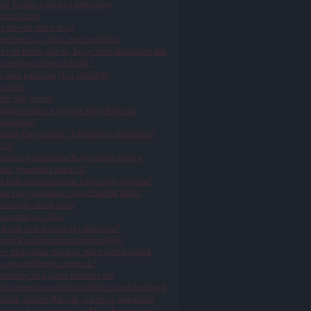
nd Tamás, a hit és a tudomány
ndiai Jézus
a húsvét sem a régi!
erelem és a vallás irracionalitása
yire beteg már az, hogy isten feláldozta fiát,
y megbocsásson nekünk?
s nem karácsonykor született
li mise
res fejű jászol
zlámosodik-e a nyugat még ebben az
zázadban?
ulált Univerzum? A tökéletes szimuláció
ság
lszent, gerinctelen Bayer Zsóti esete a
ens, vénember pápával
t nem érdemes hinni a túlvilági életben?
sta vagy unitárius volt-e Bartók Béla?
ársasági elnök-pápa
navírus és vallás
 halál volt Jézus nagy áldozata?
natok az iknvizíció történetéből
w Statesman riportja: miért nem hisznek
es gondolkodók istenben?
domány és a józan paraszti ész
llás nem tesz erkölcsösebbé és nem boldogít
letek Anders Breivik, a norvég ámokfutó
sztény-fundamentalista Mein Kampfjából