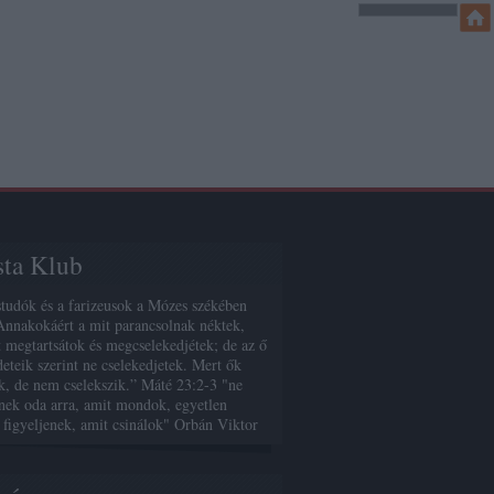
sta Klub
studók és a farizeusok a Mózes székében
Annakokáért a mit parancsolnak néktek,
 megtartsátok és megcselekedjétek; de az ő
deteik szerint ne cselekedjetek. Mert ők
, de nem cselekszik.” Máté 23:2-3 "ne
enek oda arra, amit mondok, egyetlen
 figyeljenek, amit csinálok" Orbán Viktor