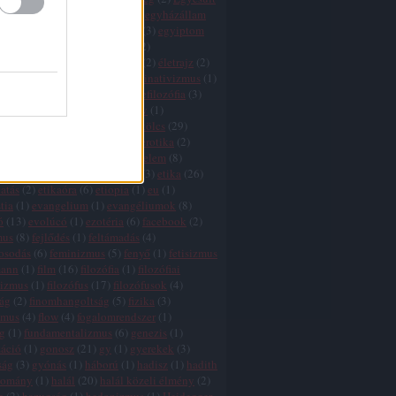
k
(
1
)
egyház
(
3
)
egyházadó
(
1
)
egyházállam
házkritika
(
5
)
egyháztörvény
(
3
)
egyiptom
ktság
(
1
)
egzisztencializmus
(
2
)
tswissenschaft
(
2
)
életfilozófia
(
2
)
életrajz
(
2
)
lélet
(
5
)
élet értelme
(
27
)
eliminativizmus
(
1
)
és
(
2
)
ellentmondások
(
2
)
elmefilozófia
(
3
)
(
1
)
élmény
(
3
)
elnyomás
(
3
)
elv
(
1
)
zmus
(
7
)
eq
(
1
)
eretnekek
(
3
)
erkölcs
(
29
)
 relativizmus
(
7
)
erőszak
(
11
)
erotika
(
2
)
nd
(
3
)
értelem
(
5
)
értelem és érzelem
(
8
)
 hiba
(
3
)
érzelem
(
7
)
esztétika
(
3
)
etika
(
26
)
atás
(
2
)
etikaóra
(
6
)
etiopia
(
1
)
eu
(
1
)
tia
(
1
)
evangelium
(
1
)
evangéliumok
(
8
)
ó
(
13
)
evolúcó
(
1
)
ezotéria
(
6
)
facebook
(
2
)
mus
(
8
)
fejlődés
(
1
)
feltámadás
(
4
)
gosodás
(
6
)
feminizmus
(
5
)
fenyő
(
1
)
fetisizmus
mann
(
1
)
film
(
16
)
filozófia
(
1
)
filozófiai
lizmus
(
1
)
filozófus
(
17
)
filozófusok
(
4
)
zág
(
2
)
finomhangoltság
(
5
)
fizika
(
3
)
zmus
(
4
)
flow
(
4
)
fogalomrendszer
(
1
)
g
(
1
)
fundamentalizmus
(
6
)
genezis
(
1
)
záció
(
1
)
gonosz
(
21
)
gy
(
1
)
gyerekek
(
3
)
ság
(
3
)
gyónás
(
1
)
háború
(
1
)
hadisz
(
1
)
hadith
yomány
(
1
)
halál
(
20
)
halál közeli élmény
(
2
)