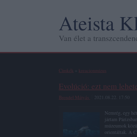
Ateista K
Van élet a transzcendenc
Címkék
»
kreacionmizus
Evolúció: ezt nem lehetet
Brendel Mátyás
2021.08.22. 17:50
Nemrég, egy hét
jártam Párizsba
múzeumok közül 
orientáltak. A C