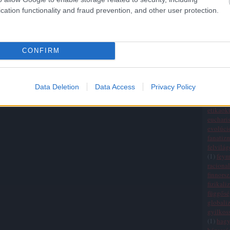
Államo
cation functionality and fraud prevention, and other user protection.
(
20
)
egy
(
1
)
egza
einchei
életszem
CONFIRM
ellenőrz
elmélet
empiri
erkölcsi
Data Deletion
Data Access
Privacy Policy
értékre
érvelési
etikaokt
eucharis
evolúci
fanatiz
felvilá
(
1
)
fey
raciona
finnors
fizikali
függősé
globali
gyilkos
(
1
)
hag