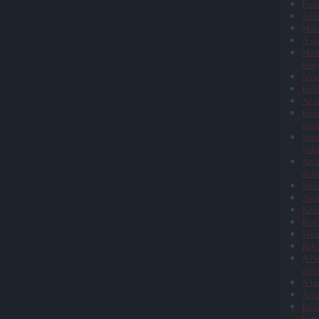
Freu
Az i
Már 
A sz
Menn
hog
Jézu
Éjfé
Az ü
Elis
évs
Szim
való
Az á
dem
Miér
Atei
Közt
Koro
Mi a
Kivo
A Ne
nev
A tu
A va
Rész
kere