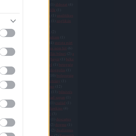
icizmus
(
9
)
agresszió
(
4
)
AIDS
(
1
)
áldozat
(
4
)
ány
(
1
)
államegyház
(
6
)
állatvédők
(
1
)
mus
(
2
)
áltudomány
(
3
)
Amerika
(
1
)
analitikus
ógia
(
1
)
anarchizmus
(
2
)
anglia
(
1
)
anglikán
(
1
)
angyalok
(
1
)
animizmus
(
1
)
mitizmus
(
1
)
antropocentrizmus
(
2
)
tika
(
1
)
argumentum ad ignorantiam
(
1
)
10
)
ateisták
(
1
)
ateista egyház
(
4
)
ateista párt
zmus
(
25
)
ausztria
(
1
)
az ateizmus nem hit
(
6
)
je
(
2
)
a vallások vége
(
11
)
a vallás bűnei
(
2
)
a
vége
(
8
)
babona
(
1
)
bátorság
(
2
)
bayer
(
1
)
béke
(
1
)
bergoglio
(
3
)
bertrand russel
(
1
)
betegség
ia
(
16
)
biblia
(
11
)
bizalom
(
1
)
bloggolás
(
1
)
aram
(
1
)
boldog
(
1
)
boldogság
(
10
)
bolgogság
ön
(
2
)
boszorkányüldözés
(
2
)
botrány
(
1
)
(
2
)
búcsúcédulák
(
1
)
buddhizmus
(
12
)
isten
(
2
)
bűnkultusz
(
2
)
bűnök
(
13
)
bűnözés
ka
(
1
)
bűvészet
(
1
)
cáfolás
(
1
)
carl sagan
(
1
)
(
1
)
cenzúra
(
7
)
cherry picking
(
1
)
család
(
1
)
hamu
(
1
)
csoda
(
11
)
csodák
(
1
)
dawkins
(
4
)
s
(
7
)
dekadencia
(
1
)
demarkáció
(
3
)
fia
(
1
)
demokrácia
(
6
)
Dennett
(
1
)
descartes
rot
(
5
)
divergencia
(
16
)
djihad
(
2
)
dogma
(
1
)
 adams
(
1
)
dőzsölés
(
1
)
drogok
(
2
)
dualizmus
ihád
(
2
)
egészség
(
1
)
egyenlőség
(
2
)
Egyesült