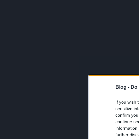
Blog -
Do 
If you wish 
sensitive in
confirm you
continue se
information 
further disc