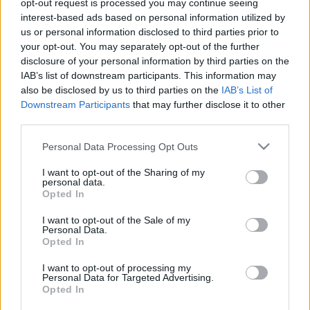
opt-out request is processed you may continue seeing
Brendel Mátyás
•
2016. április 19.
9
interest-based ads based on personal information utilized by
us or personal information disclosed to third parties prior to
your opt-out. You may separately opt-out of the further
Kaptunk egy levelet az egyik hívő olvasónktól:)
disclosure of your personal information by third parties on the
Kedves ateisták! Gyakran mondjátok, hogy nincs
IAB’s list of downstream participants. This information may
bizonyítékunk isten létezésére, és ti ezért nem hisztek
also be disclosed by us to third parties on the
IAB’s List of
benne. Nos, biztos vagyok, hogy elkerülte a
Downstream Participants
that may further disclose it to other
figyelmeteket egy kiváló érv, amely szó szerint ott lóg
third parties.
az orrotok előtt. És ti nem látjátok. Pedig…
Please note that this website/app uses one or more Google
Personal Data Processing Opt Outs
Ateista terroristák mészároltak egy
services and may gather and store information including but
londoni szerkesztőségben Hitchens
not limited to your visit or usage behaviour. You may click to
I want to opt-out of the Sharing of my
personal data.
grant or deny consent to Google and its third-party tags to
karikatúrák miatt
Opted In
use your data for below specified purposes in below Google
consent section.
Brendel Mátyás
•
2015. január 10.
0
I want to opt-out of the Sale of my
Personal Data.
Opted In
Ateista terroristák hatoltak be a "Mocking Atheists"
I want to opt-out of processing my
c. újság szerkesztőségébe, és megöltek 12 embert
Personal Data for Targeted Advertising.
ma reggel Londonban. Az elkövetők "Isten nem
Opted In
hatalmas!" ("God is not great!") kiáltással vetették rá