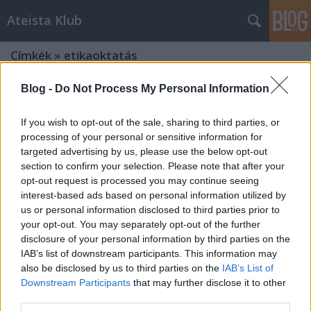
Ateista Klub
Címkék
»
etikaoktatás
Blog -
Do Not Process My Personal Information
Az egyházi agymosodák érdemtelen
előjogai
If you wish to opt-out of the sale, sharing to third parties, or
processing of your personal or sensitive information for
Brendel Mátyás
•
2013. szeptember 22.
27
targeted advertising by us, please use the below opt-out
section to confirm your selection. Please note that after your
"De a jó és gonosz tudásának fájáról, arról ne egyél;
opt-out request is processed you may continue seeing
mert a mely napon ejéndel arról, bizony meghalsz."
interest-based ads based on personal information utilized by
I. Móz. 2:17 Nem tudom, miért akarnak ezek tanítani,
us or personal information disclosed to third parties prior to
különösen hittant, amely ugyebár az etika
your opt-out. You may separately opt-out of the further
alternatívája akar lenni, amikor a keresztény
disclosure of your personal information by third parties on the
hibbanttan szerint a tudás,…
IAB’s list of downstream participants. This information may
also be disclosed by us to third parties on the
IAB’s List of
Blokkoltak az egész Facebookon,
Downstream Participants
that may further disclose it to other
mert a bigott keresztények
third parties.