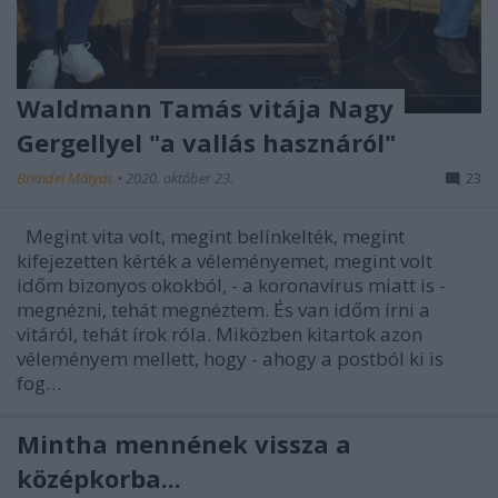
Waldmann Tamás vitája Nagy
Gergellyel "a vallás hasznáról"
Brendel Mátyás
•
2020. október 23.
23
Megint vita volt, megint belinkelték, megint
kifejezetten kérték a véleményemet, megint volt
időm bizonyos okokból, - a koronavírus miatt is -
megnézni, tehát megnéztem. És van időm írni a
vitáról, tehát írok róla. Miközben kitartok azon
véleményem mellett, hogy - ahogy a postból ki is
fog…
Mintha mennének vissza a
középkorba...