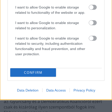
I want to allow Google to enable storage
related to functionality of the website or app.
I want to allow Google to enable storage
related to personalization.
I want to allow Google to enable storage
related to security, including authentication
functionality and fraud prevention, and other
user protection.
Gyurcsány igazi, szekuláris beszéde
Brendel Mátyás
•
2013. október 14.
227
CONFIRM
Ateista blogon vagyunk, politikának itt helye nincs,
csak akkor, és csak olyan mértékben, ahogy az az
Data Deletion
Data Access
Privacy Policy
ateizmust, vallást érinti, és a szekularizmus témája
az. Gyurcsány és a Demokratikus Koalícióról ezért
csak és kizárólag ilyen szempontból fogok írni.