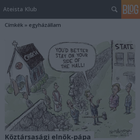
Ateista Klub
Címkék
»
egyházállam
Köztársasági elnök-pápa