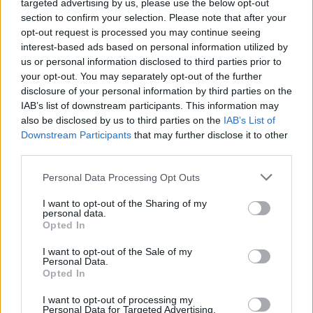
targeted advertising by us, please use the below opt-out
section to confirm your selection. Please note that after your
opt-out request is processed you may continue seeing
interest-based ads based on personal information utilized by
Az első lengyel ateista újrakivégzése
us or personal information disclosed to third parties prior to
(videó)
your opt-out. You may separately opt-out of the further
disclosure of your personal information by third parties on the
Brendel Mátyás
•
2014. január 18.
9
IAB’s list of downstream participants. This information may
also be disclosed by us to third parties on the
IAB’s List of
Downstream Participants
that may further disclose it to other
A minap egy igen érdekes filmre bukkantam a
third parties.
Szekuláris Figyelőn. Az a blogpost elég rövid,
szerintem megérdemel ez a film egy hosszabb
Please note that this website/app uses one or more Google
Personal Data Processing Opt Outs
ismertetőt is, mivel szerintem egy valamennyire
services and may gather and store information including but
egyedülálló értéket képvisel. A film két szálat
not limited to your visit or usage behaviour. You may click to
I want to opt-out of the Sharing of my
personal data.
kapcsol egybe, az egyik egy a 17. században…
grant or deny consent to Google and its third-party tags to
Opted In
use your data for below specified purposes in below Google
consent section.
A Mária-szobor és a
I want to opt-out of the Sale of my
Personal Data.
történelemhamisítás
Opted In
Brendel Mátyás
•
2013. október 22.
8
I want to opt-out of processing my
Personal Data for Targeted Advertising.