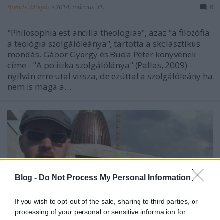
Brendel Mátyás
•
2014. március 31.
8
"Philosophia est ancilla theologiae", azaz "a filozófia
a teológia szolgálóleánya", tartotta a skolasztikus
mondás. Gábor György és Buda Péter könyvének
címe - "A politika szolgálólánya" (Pallas, 2009) -
nyilván erre utal vissza, de ezúttal a szolgálóleány ha
nem is maga a…
Blog -
Do Not Process My Personal Information
If you wish to opt-out of the sale, sharing to third parties, or
processing of your personal or sensitive information for