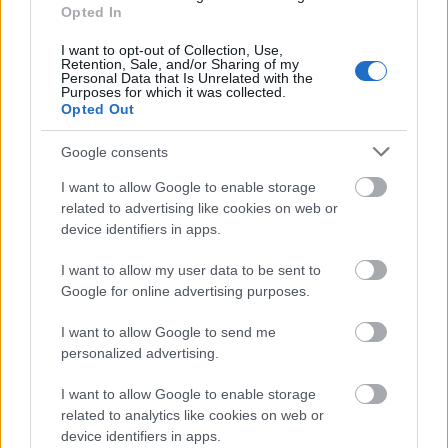
Opted In
Így került elő az a bizonyos Mária-szobor, több, mint
egy hónappal a bevétel előtt Mint arról már
I want to opt-out of Collection, Use,
Retention, Sale, and/or Sharing of my
olvashattunk pár hírt, a Budai Vár fokára egy
Personal Data that Is Unrelated with the
Purposes for which it was collected.
hatalmas "Szűz" Mária szobrot tervez Nagy Gábor
Opted Out
Tamás polgármester. Kérdezhetjük, hogy ugyan,
minek, ugyan, miért, és ugyan nem…
Google consents
I want to allow Google to enable storage
Orbán Viktor és a
related to advertising like cookies on web or
történelemhamisítás
device identifiers in apps.
Brendel Mátyás
•
2013. október 21.
38
I want to allow my user data to be sent to
Google for online advertising purposes.
Orbán Viktor a Kereszténydemokrata
Internacionálén olyasmiket potyogtatott ki a száján,
I want to allow Google to send me
ami az adott helyszínen érthető hazabeszélés volt, de
personalized advertising.
nem fogadható el, tehát kicsit helyre kell raknunk,
I want to allow Google to enable storage
csak a rend kedvéért. Ez nem lesz egy frontális
related to analytics like cookies on web or
támadás vagy egy totális analízis az…
device identifiers in apps.