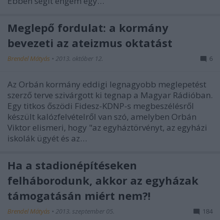
Ebben segít engem egy…
Meglepő fordulat: a kormány
bevezeti az ateizmus oktatást
Brendel Mátyás
•
2013. október 12.
6
Az Orbán kormány eddigi legnagyobb meglepetést
szerző terve szivárgott ki tegnap a Magyar Rádióban.
Egy titkos őszödi Fidesz-KDNP-s megbeszélésről
készült kalózfelvételről van szó, amelyben Orbán
Viktor elismeri, hogy "az egyháztörvényt, az egyházi
iskolák ügyét és az…
Ha a stadionépítéseken
felháborodunk, akkor az egyházak
támogatásán miért nem?!
Brendel Mátyás
•
2013. szeptember 05.
184