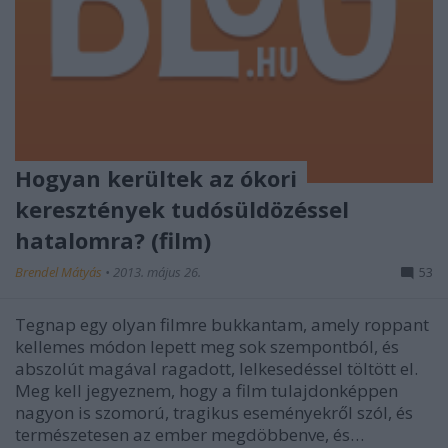
Hogyan kerültek az ókori
keresztények tudósüldözéssel
hatalomra? (film)
Brendel Mátyás
•
2013. május 26.
53
Tegnap egy olyan filmre bukkantam, amely roppant
kellemes módon lepett meg sok szempontból, és
abszolút magával ragadott, lelkesedéssel töltött el.
Meg kell jegyeznem, hogy a film tulajdonképpen
nagyon is szomorú, tragikus eseményekről szól, és
természetesen az ember megdöbbenve, és…