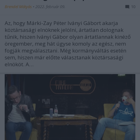
Brendel Mátyás
•
2022. február 09.
10
Az, hogy Márki-Zay Péter Iványi Gábort akarja
köztársasági elnöknek jelölni, ártatlan dolognak
tűnik, hiszen Iványi Gábor olyan ártatlannak kinéző
öregember, meg hát úgyse komoly az egész, nem
fogják megválasztani. Még kormányváltás esetén
sem, hiszen már előtte választanak köztársasági
elnököt. A…