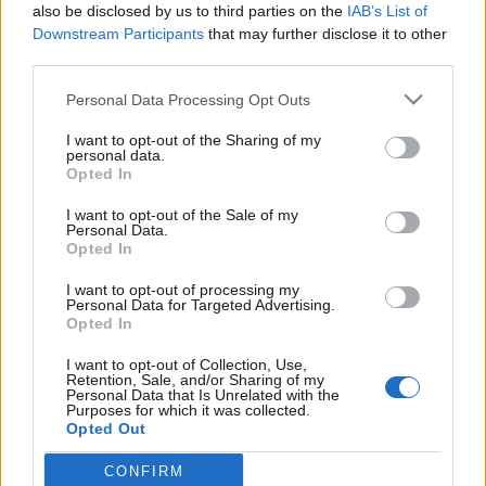
also be disclosed by us to third parties on the
IAB’s List of
Brendel Mátyás
•
2019. november 16.
0
Downstream Participants
that may further disclose it to other
third parties.
Most néztem meg a címbeli sorozat első évadját
Please note that this website/app uses one or more Google
("God friended me"). Mindjárt az elején szólok, hogy
Personal Data Processing Opt Outs
services and may gather and store information including but
képtelenség spoilerezés nélkül azt elmondani a
not limited to your visit or usage behaviour. You may click to
I want to opt-out of the Sharing of my
sorozatról, amit el akarok mondani. A cím alapján
personal data.
grant or deny consent to Google and its third-party tags to
mi ateisták nyilván provokálva érezzük magunkat,
Opted In
use your data for below specified purposes in below Google
de az eléggé úgy néz ki az első évad végére, hogy a…
consent section.
I want to opt-out of the Sale of my
Personal Data.
Jézus beteges adakozó volt?!
Opted In
Brendel Mátyás
•
2013. szeptember 06.
48
I want to opt-out of processing my
Personal Data for Targeted Advertising.
Opted In
A napokban egy bulváros hír jelent meg a Velveten,
amelyet nem olvasok, de hát az Indexbe bekötik, és a
I want to opt-out of Collection, Use,
címre felfigyeltem. Arról szól, hogy Brazíliában egy
Retention, Sale, and/or Sharing of my
Personal Data that Is Unrelated with the
férfi betegesen adakozóvá vált az agyvérzése miatt.
Purposes for which it was collected.
A bulváros hír az MTI-től jön, ettől persze még
Opted Out
lehetne ferdített…
CONFIRM
Google consents