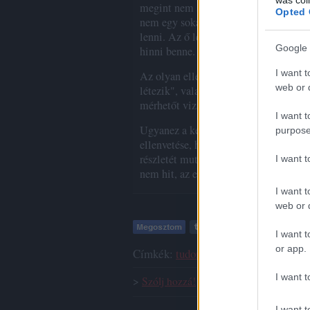
megint nem szabad a tudomány kikerül
Opted 
nem egy sokadik pálmafa Barcelona eg
lenni. Az ő létezését illetően a tudo
Google 
hinni benne. Akkor sem, ha úgy érezzü
I want t
Az olyan ellenvetéseket, hogy "de hát
web or d
létezik", valamint "a tudomány az any
mérhetőt vizsgálja", máskor tárgyal
I want t
Ugyanez a kérdés, amelyet itt tárgyalt
purpose
ellenvetése, hogy "Nem lehet hit nélk
részletét mutattam be most. Mert a tu
I want 
nem hit, az empirikus-logikai igazolá
I want t
web or d
I want t
or app.
Címkék:
tudomány
logika
tudományfil
I want t
>
Szólj hozzá!
I want t