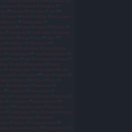
g
(
2
)
hazugság
(
1
)
hedonizmus
(
1
)
Heidegger
gok istene
(
1
)
higiénia
(
1
)
himnusz
(
1
)
zmus
(
8
)
hinduk
(
1
)
hírcsárda
(
1
)
hit
(
20
)
s
(
3
)
hittan
(
4
)
hitvi
(
1
)
hitvita
(
3
)
hit és tudás
 nélkül élni
(
8
)
homeopátia
(
1
)
xualitás
(
8
)
Hume
(
2
)
humor
(
21
)
húsvét
(
1
)
mus
(
3
)
időutazás
(
1
)
igazi vallás
(
1
)
igazolás
zságosság
(
2
)
ikon
(
1
)
ima
(
4
)
india
(
5
)
ia
(
2
)
indukció
(
1
)
inkvizíció
(
15
)
entalizmus
(
2
)
integráció
(
1
)
intellektuális
ég
(
2
)
intelligencia
(
4
)
intelligens tervezés
(
1
)
ncia
(
3
)
irán
(
1
)
Irán
(
1
)
irodalom
(
2
)
irónia
(
3
)
alitás
(
1
)
isten
(
11
)
istenérv
(
22
)
Isteni
me
(
1
)
istenkáromlás
(
2
)
isten halott
(
1
)
isten
incs erkölcs
(
2
)
iszlám
(
46
)
ízlés
(
1
)
izrael
(
2
)
elmélet
(
1
)
jézus
(
24
)
Jézus
(
11
)
jog
(
1
)
ság
(
2
)
kálvinizmus
(
2
)
karácson
(
1
)
ny
(
8
)
karikatúra
(
1
)
katasztrófa
(
1
)
izmus
(
11
)
katolikusok
(
2
)
kdnp
(
3
)
kereszt
(
1
)
lés
(
1
)
keresztény
(
9
)
keresztényésg
(
3
)
énység
(
38
)
keresztény isten
(
1
)
keresztes
tok
(
1
)
kettős mérce
(
1
)
Kierkegaard
(
1
)
kínzás
gzés
(
1
)
klerikalizmus
(
2
)
kognitív
ancia
(
1
)
kölcsey
(
1
)
kommunizmus
(
4
)
tális filozófia
(
1
)
könyv
(
53
)
könyvégetés
(
1
)