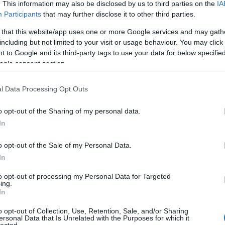
. This information may also be disclosed by us to third parties on the
IA
juk, hogy vannak pálmafák, és Barcelona éghajlata
régi
Participants
that may further disclose it to other third parties.
Freu
nőjenek, akkorlehetnek egy bizonyos téren pálmafák, de
megfelel a tudományos ismereteinknek.
 that this website/app uses one or more Google services and may gath
including but not limited to your visit or usage behaviour. You may click 
lsinkiben látott a szabadban növő pálmafákat, akkor
Álla
 to Google and its third-party tags to use your data for below specifi
ggondoljuk, nem cserepes fákról van-e szó, vagy nem
ogle consent section.
valaki azt mondja, hogy Helsinkiben égig érő babfát
Élet
nak kell lennünk.
List
l Data Processing Opt Outs
of c
den létező létezésének kérdésében a tudomány az
List
 akkor használhatjuk a tudomány helyett, ha abba
die 
o opt-out of the Sharing of my personal data.
 mindennapi eszünk ellent mond a tudománynak, akkor
List
In
sépa
lye. Ha pedig még csak nem is gondolkodtunk, csak
Miér
okat, ami a tudománnyal ellentétes, akkor előbb a józan
kön
o opt-out of the Sale of my Personal Data.
nt a tudományt.
Mod
In
Szek
zti ésszel hiszik-e a hívők? Arról van-e szó, mint a
egyh
to opt-out of processing my Personal Data for Targeted
l van szó, hogy az emberek sok istent ismernek, és
ing.
ül eldöntik, hogy akkor ez most itt egy isten. Mert
In
mpiriáról itt szó sincs, vagy nagyon is kétséges formában
Cím
ogy emiatt a kétség, a tudomány segítségül hívása
o opt-out of Collection, Use, Retention, Sale, and/or Sharing
ersonal Data that Is Unrelated with the Purposes for which it
el a létezők egy új kategóriáját vezetik be. Ezt pedig
1
(
1
)
ab
lected.