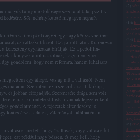
házassá
(
2
)
héza
tanulmányok túlnyomó többsége
nem
talál talál pozitív
hindui
hitchen
iselkedésére. Sőt, néhány kutató még igen negatív
(
16
)
hit
homosze
idealiz
nkfurtban vettem pár könyvet egy nagy könyvesboltban.
(
23
)
iga
musról, és valláskritikáról. Ezt jó volt látni. Különösen
indonéz
a keresztény egyházakat bírálják. Ez a pedofília-
instrum
 ezek a könyvek arról is szólnak, hogy mennyire
tisztess
én úgy gondolom, hogy nem reformra, hanem kihalásra
intolera
irracion
Tévesz
nélkül n
s megvettem egy átfogó, vastag mű a vallásról. Nem
játszma
ges maradni. Szerintem ez a szerzők azon taktikája,
jóságos
v, és jobban elfogadják. Szerencsére drága sem volt.
karácso
önféle témák, különféle stílusban vannak fejezetenként
katolic
séges gondolatmenet. A fejezetek elrendezésre is
kereszte
ogy fontos érvek, adatok, vélemények találhatóak a
kereszt
hadjára
(
6
)
kivé
disszon
v" a vallások mellett, hogy "vallások, vagy vallásos hit
kontinen
ejtegeti ezt például nagy bőszen, és meg kell, hogy