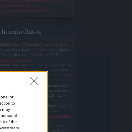
rs Breivik és a hit ereje
úció: ezt nem lehetett kitalálni
s hozzászólások
ndel Mátyás:
@Diorella Queen: Először is
tasz egy olyat, hogy "nem ez a lényeg, hanem
." Ez egy értelme...
(
2026.04.13. 23:42
)
denható minden6ó
ndel Mátyás:
@Neogobius: ez is egy zavaros,
on nehezen érthető komment. Ha jól értem,
mondod, hogy a k...
(
2025.10.23. 13:03
)
Mi a
l volt Jézus nagy áldozata?
ndel Mátyás:
@Neogobius: A kommented
 zavaros, nehezen érthető. Ami a szeptemberi
temberi születést ill...
(
2025.10.23. 12:53
)
sonal or
s nem karácsonykor született
ection to
ndel Mátyás:
@similarthings: látom, egyedül
ou may
cselsz a gumiszobádban, és rövidek a
amaid.
(
2025.07.12. 07:35
)
Eliszlámosodik-e a
 personal
gat még ebben az évszázadban?
out of the
ndel Mátyás:
@for: ja, még annyit, hogy
 downstream
ként eszembe jut, hogy újra postoljak egy