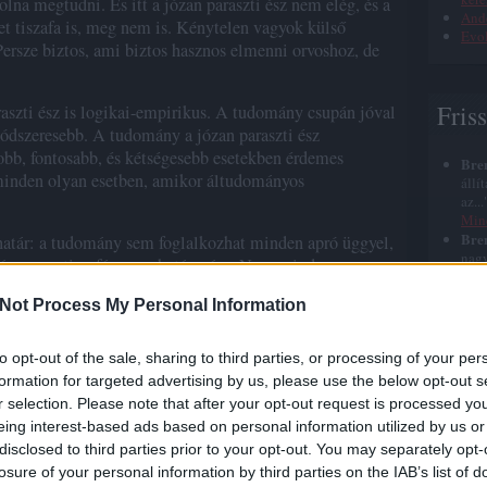
olna megtudni. És itt a józan paraszti ész nem elég, és a
Ande
et tiszafa is, meg nem is. Kénytelen vagyok külső
Evol
ersze biztos, ami biztos hasznos elmenni orvoshoz, de
Fris
aszti ész is logikai-empirikus. A tudomány csupán jóval
módszeresebb. A tudomány a józan paraszti ész
yobb, fontosabb, és kétségesebb esetekben érdemes
Bre
 minden olyan esetben, amikor áltudományos
állí
az..
Min
Bre
határ: a tudomány sem foglalkozhat minden apró üggyel,
nagy
fám vagy tiszafám meghatározása. Nem mindenre van
azt 
z idő. "Ágyúval nem lövünk verébre."
halá
Not Process My Personal Information
Bre
ését célozza megismerni. Ezt érdemes elfogadni. A
elég
e létező dolgok nagy csoportját ismerhetjük meg a
szep
to opt-out of the sale, sharing to third parties, or processing of your per
Jézu
nnak pálmafák, és milyenek. Még azt is, hogy
formation for targeted advertising by us, please use the below opt-out s
Bre
e azt már nem, hogy mondjuk Barcelonában a Rambla
r selection. Please note that after your opt-out request is processed y
röhé
a sima Ramblán (az előbbin, legalábbis tavaly).
roh
eing interest-based ads based on personal information utilized by us or
nyu
disclosed to third parties prior to your opt-out. You may separately opt-
ízzuk a tudmányra, illetve azért nem foglalkozik vele a
Bre
losure of your personal information by third parties on the IAB’s list of
szletkérdés. Továbbá, mert a válasz beleillik az
időn