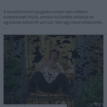
A buddhizmust nyugaton sokan naiv módon
kivételesnek hiszik, amikor különféle vallások és
egyházak bűneiről van szó. Van egy olyan elképzelés,
...