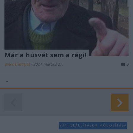
Már a húsvét sem a régi!
Brendel Mátyás
•
2024. március 27.
0
...
SÜTI BEÁLLÍTÁSOK MÓDOSÍTÁSA