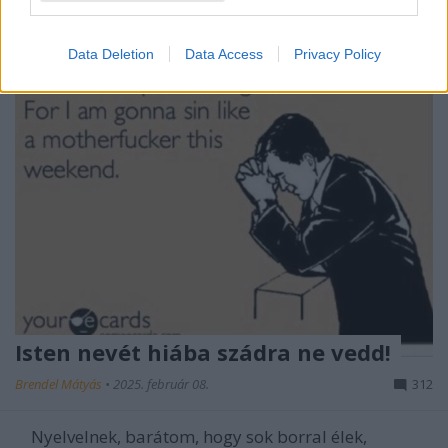
Data Deletion
Data Access
Privacy Policy
Isten nevét hiába szádra ne vedd!
Brendel Mátyás
•
2025. február 08.
312
Nyelvelnek, barátom, hogy sok borral élek,