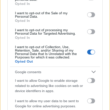
grant or deny consent to Google and its third-party tags to
Opted In
use your data for below specified purposes in below Google
consent section.
I want to opt-out of the Sale of my
Personal Data.
Opted In
I want to opt-out of processing my
Personal Data for Targeted Advertising.
Ha Ádám és Éva meséje
Opted In
metaforikusan értendő, akkor a
I want to opt-out of Collection, Use,
keresztények szerint Jézus
Retention, Sale, and/or Sharing of my
Personal Data that Is Unrelated with the
feltámadása miért szó szerint?
Purposes for which it was collected.
Opted Out
Brendel Mátyás
•
2025. február 22.
219
Google consents
"Meghalt a bűneitekért, és visszajött az agyatokért."
I want to allow Google to enable storage
Mára már nem csak az ateisták, de a hívők
related to advertising like cookies on web or
józanabbik fele is elfogadja az evolúciót, ...
device identifiers in apps.
I want to allow my user data to be sent to
Google for online advertising purposes.