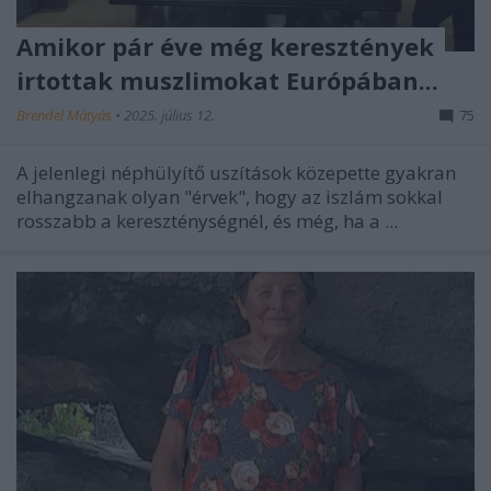
Amikor pár éve még keresztények
irtottak muszlimokat Európában...
Brendel Mátyás
•
2025. július 12.
75
A jelenlegi néphülyítő uszítások közepette gyakran
elhangzanak olyan "érvek", hogy az iszlám sokkal
rosszabb a kereszténységnél, és még, ha a ...