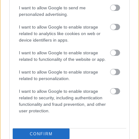
I want to allow Google to send me
personalized advertising.
I want to allow Google to enable storage
related to analytics like cookies on web or
device identifiers in apps.
I want to allow Google to enable storage
related to functionality of the website or app.
I want to allow Google to enable storage
related to personalization.
Az agresszív Jézus
I want to allow Google to enable storage
Brendel Mátyás
•
2025. február 11.
44
related to security, including authentication
functionality and fraud prevention, and other
user protection.
Az agresszív Jézust bemutatni legalább három okom
van.
1) A Jézusról szóló naiv, és tudatlan kép szerint ő a
CONFIRM
béke letéteményese, és az egyik ...