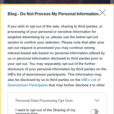
Blog -
Do Not Process My Personal Information
Édesnyám emlékére
If you wish to opt-out of the sale, sharing to third parties, or
processing of your personal or sensitive information for
Brendel Mátyás
•
2025. március 23.
0
targeted advertising by us, please use the below opt-out
section to confirm your selection. Please note that after your
opt-out request is processed you may continue seeing
Édesanyám, Brendel Lothárné, Hajózcki Márta Judit,
interest-based ads based on personal information utilized by
2024 augusztusán egy kiránduláson. Nem egészen
us or personal information disclosed to third parties prior to
fél évvel halála előtt. Anyukámmal még ...
your opt-out. You may separately opt-out of the further
disclosure of your personal information by third parties on the
IAB’s list of downstream participants. This information may
also be disclosed by us to third parties on the
IAB’s List of
Downstream Participants
that may further disclose it to other
third parties.
Please note that this website/app uses one or more Google
Personal Data Processing Opt Outs
services and may gather and store information including but
not limited to your visit or usage behaviour. You may click to
I want to opt-out of the Sharing of my
personal data.