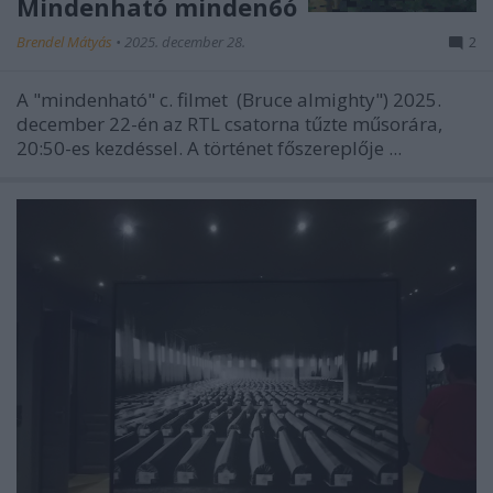
Mindenható minden6ó
Brendel Mátyás
•
2025. december 28.
2
A "mindenható" c. filmet (Bruce almighty") 2025.
december 22-én az RTL csatorna tűzte műsorára,
20:50-es kezdéssel. A történet főszereplője ...