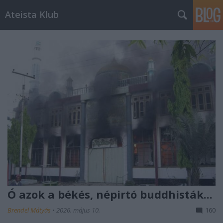
Ateista Klub
Ó azok a békés, népirtó buddhisták...
Brendel Mátyás
•
2026. május 10.
160