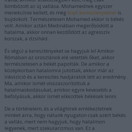
bimbózott az új vallása. Mohamednek egyszer
menekülnie kellett, és még
kopt keresztényeknél
is
bujdokolt. Természetesen Mohamed ekkor is békés
volt. Amikor aztán Medinában megerősödött a
hatalma, akkor onnan kezdődött az agresszív
korszak, a dzsihád.
És végül a keresztényeket se hagyjuk ki! Amikor
Rómában az oroszlánok elé vetették őket, akkor
természetesen a békét papolták. De amikor a
középkorban hatalomra jutottak, akkor már az
inkvizíció és a keresztes hadjáratok lett az eredmény.
Ma, amikor ismét visszaszorítottuk a
hatalmaskodásukat, amikor egyre kevesebb a
befolyásuk, akkor ismét elkezdtek békések lenni.
De a történelem, és a világhírek emlékeztetnek
minket arra, hogy nálunk nyugaton csak azért békés
a vallás, mert nem hagyjuk, hogy hatalmon
legyenek, mert szekularizmus van. Ez a