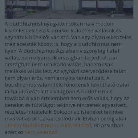
A buddhizmust nyugaton sokan naiv módon
kivételesnek hiszik, amikor különféle vallások és
egyházak bűneiről van szó. Van egy olyan elképzelés,
még azeisták között is, hogy a buddhizmus nem
ilyen. A Buddhizmus Ázsiában viszonylag fiatal
vallás, nem olyan sok országban terjedt el, pár
országban nem uralkodó vallás, hanem csak
mellékes vallás lett. Az egyházi szerveződése talán
nem olyan erős, nem annyira centralizált. A
buddhizmus valamiféle főnökének tekinthető dalai
láma üldözött lett a világban.A buddhizmus
továbbá olyan értelemben nem erős vallás, hogy az
iteneket és túlvilágot tekintve nincsenek egyesített,
részletes hittételeik. Sokszor az isteneket tekintve
más vallásokhoz kapcsolódnak. Elvben pedig akár
ateista buddhizmus is elképzelhető
, de ázsiában
azért ez
nem jellemző
.