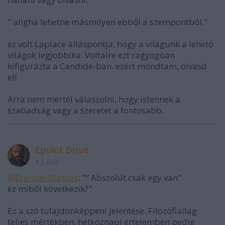
" aligha lehetne másmilyen ebből a szempontból."
ez volt Laplace álláspontja, hogy a világunk a lehető
világok legjobbika. Voltaire ezt ragyogóan
kifigurázta a Candide-ban. ezért mondtam, olvasd
el!
Arra nem mertél válaszolni, hogy istennek a
szabadság vagy a szeretet a fontosabb.
Epokit Drive
13 éve
@Brendel Mátyás
: "" Abszolút csak egy van"
ez miből következik?"
Ez a szó tulajdonképpeni jelentése. Filozófiailag
teljes mértékben, hétköznapi értelemben pedig