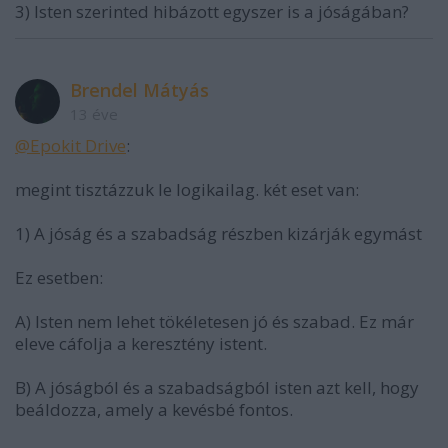
3) Isten szerinted hibázott egyszer is a jóságában?
Brendel Mátyás
13 éve
@Epokit Drive
:
megint tisztázzuk le logikailag. két eset van:
1) A jóság és a szabadság részben kizárják egymást
Ez esetben:
A) Isten nem lehet tökéletesen jó és szabad. Ez már
eleve cáfolja a keresztény istent.
B) A jóságból és a szabadságból isten azt kell, hogy
beáldozza, amely a kevésbé fontos.