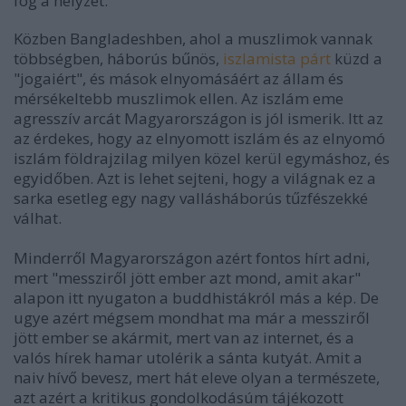
fog a helyzet.
Közben Bangladeshben, ahol a muszlimok vannak
többségben, háborús bűnös,
iszlamista párt
küzd a
"jogaiért", és mások elnyomásáért az állam és
mérsékeltebb muszlimok ellen. Az iszlám eme
agresszív arcát Magyarországon is jól ismerik. Itt az
az érdekes, hogy az elnyomott iszlám és az elnyomó
iszlám földrajzilag milyen közel kerül egymáshoz, és
egyidőben. Azt is lehet sejteni, hogy a világnak ez a
sarka esetleg egy nagy vallásháborús tűzfészekké
válhat.
Minderről Magyarországon azért fontos hírt adni,
mert "messziről jött ember azt mond, amit akar"
alapon itt nyugaton a buddhistákról más a kép. De
ugye azért mégsem mondhat ma már a messziről
jött ember se akármit, mert van az internet, és a
valós hírek hamar utolérik a sánta kutyát. Amit a
naiv hívő bevesz, mert hát eleve olyan a természete,
azt azért a kritikus gondolkodásúm tájékozott