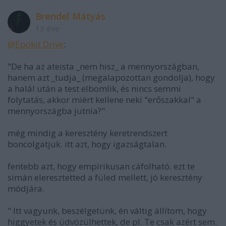
Brendel Mátyás
13 éve
@Epokit Drive
:
"De ha az ateista _nem hisz_ a mennyországban,
hanem azt _tudja_ (megalapozottan gondolja), hogy
a halál után a test elbomlik, és nincs semmi
folytatás, akkor miért kellene neki "erőszakkal" a
mennyországba jutnia?"
még mindig a keresztény keretrendszert
boncolgatjuk. itt azt, hogy igazságtalan.
fentebb azt, hogy empirikusan cáfolható. ezt te
simán eleresztetted a füled mellett, jó keresztény
módjára.
" Itt vagyunk, beszélgetünk, én váltig állítom, hogy
higgyetek és üdvözülhettek, de pl. Te csak azért sem.