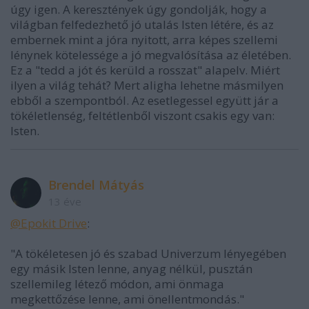
úgy igen. A keresztények úgy gondolják, hogy a
világban felfedezhető jó utalás Isten létére, és az
embernek mint a jóra nyitott, arra képes szellemi
lénynek kötelessége a jó megvalósítása az életében.
Ez a "tedd a jót és kerüld a rosszat" alapelv. Miért
ilyen a világ tehát? Mert aligha lehetne másmilyen
ebből a szempontból. Az esetlegessel együtt jár a
tökéletlenség, feltétlenből viszont csakis egy van:
Isten.
Brendel Mátyás
13 éve
@Epokit Drive
:
"A tökéletesen jó és szabad Univerzum lényegében
egy másik Isten lenne, anyag nélkül, pusztán
szellemileg létező módon, ami önmaga
megkettőzése lenne, ami önellentmondás."