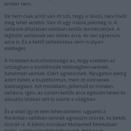
ember nem.
De nem csak arról van itt szó, hogy a távoli, naiv hívőt
meg lehet vezetni. Van itt egy másik jelenség is. A
vallások általában valóban kettős természetűek. A
legtöbb vallásnak van békés arca, és van agresszív
arca is. És a kettő váltakozása nem is olyan
esetleges.
A hírekben kulcsfontosságú az, hogy ezekben az
országban a buddhisták többségben vannak,
hatalmon vannak. Ezért agresszívek. Nyugaton pedig
azért békés a buddhizmus, mert itt nincsenek
többségben. Azt mondtam, jellemző ez minden
vallásra. Igen, az iszlám kettős arca egészen heves és
aktuális vitákat vált ki szerte a világban.
És a vitát így el sem lehet dönteni: ugyanis a
Koránban valóban vannak agresszív szúrák, és békés
szúrák is. A békés szúrákat Mohamed Mekkában
íratta, amikor kisebbségben volt, még csak