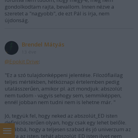
gondolkodtam rajta, bevallom. Innen nézve a
szeretet a "nagyobb", de ezt Pál is írja, nem
újdonság.
Brendel Mátyás
13 éve
@Epokit Drive
:
"Ez a szó tulajdonképpeni jelentése. Filozófiailag
teljes mértékben, hétköznapi értelemben pedig
utalásszerűen, amikor pl. azt mondjuk: abszolút
nem tudom - vagyis sehogy sem, semmiképpen,
ennél jobban nem tudni nem is lehetne már. "
Jó, tegyük fel, hogy neked az abszolút_ED isten
definíciószerűen olyan, hogy csak egy lehet belőle.
Továbbá, hogy a teljesen szabad és jó univerzum az
maga az isten, tehát abszolút_ED isten ilyet nem