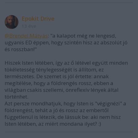
Epokit Drive
13 éve
@Brendel Mátyás
: "a kalapot még ne lengesd,
ugyanis ED éppen, hogy szintén hisz az abszolút jó
és rosszban!"
Hiszek Isten létében, így az ő létével együtt minden
tökéletesség ténylegességét is állítom, ez
természetes. De szemet is jól értette: annak
megítélése, hogy a földrengés rossz, ebben a
világban csakis szellemi, önreflexív lények által
történhet.
Azt persze mondhatjuk, hogy Isten is "végignézi" a
földrengést, tehát a jó és rossz az embertől
függetlenül is létezik, de lássuk be: aki nem hisz
Isten létében, az miért mondana ilyet? :)