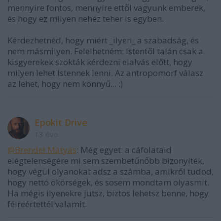
mennyire fontos, mennyire ettől vagyunk emberek,
és hogy ez milyen nehéz teher is egyben.
Kérdezhetnéd, hogy miért _ilyen_ a szabadság, és
nem másmilyen. Felelhetném: Istentől talán csak a
kisgyerekek szokták kérdezni elalvás előtt, hogy
milyen lehet Istennek lenni. Az antropomorf válasz
az lehet, hogy nem könnyű... :)
Epokit Drive
13 éve
@Brendel Mátyás
: Még egyet: a cáfolataid
elégtelenségére mi sem szembetűnőbb bizonyíték,
hogy végül olyanokat adsz a számba, amikről tudod,
hogy nettó ökörségek, és sosem mondtam olyasmit.
Ha mégis ilyenekre jutsz, biztos lehetsz benne, hogy
félreértettél valamit.