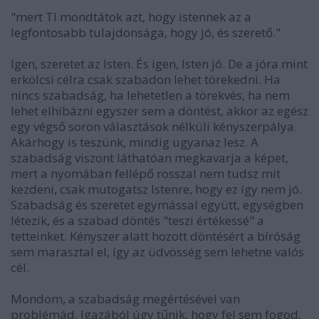
"mert TI mondtátok azt, hogy istennek az a
legfontosabb tulajdonsága, hogy jó, és szerető."
Igen, szeretet az Isten. És igen, Isten jó. De a jóra mint
erkölcsi célra csak szabadon lehet törekedni. Ha
nincs szabadság, ha lehetetlen a törekvés, ha nem
lehet elhibázni egyszer sem a döntést, akkor az egész
egy végső soron választások nélküli kényszerpálya.
Akárhogy is teszünk, mindig ugyanaz lesz. A
szabadság viszont láthatóan megkavarja a képet,
mert a nyomában fellépő rosszal nem tudsz mit
kezdeni, csak mutogatsz Istenre, hogy ez így nem jó.
Szabadság és szeretet egymással együtt, egységben
létezik, és a szabad döntés "teszi értékessé" a
tetteinket. Kényszer alatt hozott döntésért a bíróság
sem marasztal el, így az üdvösség sem lehetne valós
cél.
Mondom, a szabadság megértésével van
problémád. Igazából úgy tűnik, hogy fel sem fogod,