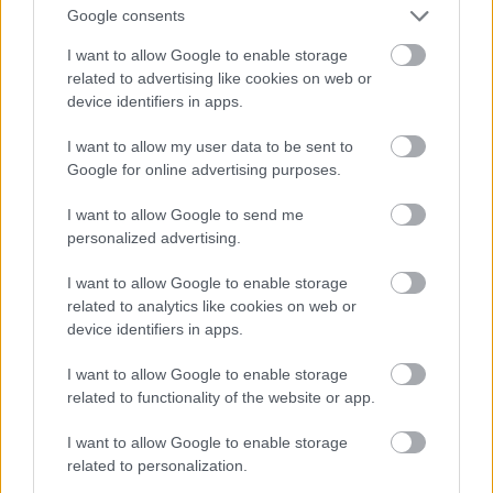
válaszom az, hogy a kérdés erősen emberközpontú,
Google consents
és "állaton" a cuki, szőrös, kedves, meleg, barna
I want to allow Google to enable storage
szemű lényeket értjük, és legkevésbé sem a randa,
related to advertising like cookies on web or
fészekrabló, fiókákat elnyelő gusztustalanságokat
device identifiers in apps.
vagy a bőrünk alá, pláne a beleinkbe furakodó
undormányokat. Ha nem aggódunk értük
I want to allow my user data to be sent to
egyformán (és nem, ez evidens), akkor a kérdés
Google for online advertising purposes.
lényege egy hangulat, de az a Tiéd, és nincs mit
magyaráznom rajta. Talán ha cuki buddhista lennél,
I want to allow Google to send me
aki hisz a reinkarnációban... :)
personalized advertising.
I want to allow Google to enable storage
related to analytics like cookies on web or
Epokit Drive
device identifiers in apps.
13 éve
I want to allow Google to enable storage
@Brendel Mátyás
: "Miért használ antropomorf
related to functionality of the website or app.
képeket, ha az még szerinted is téves?"
I want to allow Google to enable storage
Már százszor mondtam (kisfiam :)), hogy Istenről
related to personalization.
beszélni rohadt nehéz. De muszáj, úgy tűnik, és