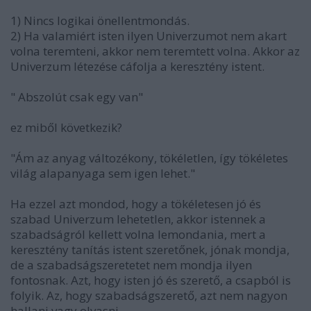
1) Nincs logikai önellentmondás.
2) Ha valamiért isten ilyen Univerzumot nem akart
volna teremteni, akkor nem teremtett volna. Akkor az
Univerzum létezése cáfolja a keresztény istent.
" Abszolút csak egy van"
ez miből következik?
"Ám az anyag változékony, tökéletlen, így tökéletes
világ alapanyaga sem igen lehet."
Ha ezzel azt mondod, hogy a tökéletesen jó és
szabad Univerzum lehetetlen, akkor istennek a
szabadságról kellett volna lemondania, mert a
keresztény tanítás istent szeretőnek, jónak mondja,
de a szabadságszeretetet nem mondja ilyen
fontosnak. Azt, hogy isten jó és szerető, a csapból is
folyik. Az, hogy szabadságszerető, azt nem nagyon
hallani vagy olvasni.