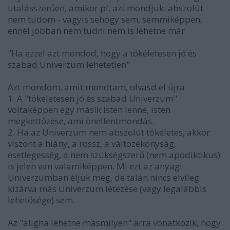
utalásszerűen, amikor pl. azt mondjuk: abszolút
nem tudom - vagyis sehogy sem, semmiképpen,
ennél jobban nem tudni nem is lehetne már.
"Ha ezzel azt mondod, hogy a tökéletesen jó és
szabad Univerzum lehetetlen"
Azt mondom, amit mondtam, olvasd el újra.
1. A "tökéletesen jó és szabad Univerzum"
voltaképpen egy másik Isten lenne, Isten
megkettőzése, ami önellentmondás.
2. Ha az Univerzum nem abszolút tökéletes, akkor
viszont a hiány, a rossz, a változékonyság,
esetlegesség, a nem szükségszerű (nem apodiktikus)
is jelen van valamiképpen. Mi ezt az anyagi
Univerzumban éljük meg, de talán nincs elvileg
kizárva más Univerzum létezése (vagy legalábbis
lehetősége) sem.
Az "aligha lehetne másmilyen" arra vonatkozik, hogy