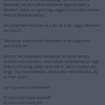
törekvés, ha nem lehet elhibázni egyszer sem a
döntést, akkor az egész egy végső soron választások
nélküli kényszerpálya."
aki soha nem hibázza el a jót, az is jó. vagy szerinted
az rossz?!
"Kényszer alatt hozott döntésért a bíróság sem
marasztal el"
viszont ha szabadon cselekszel, és soha semmi
rosszat nem csinálsz, mert olyan tökéletesen jó vagy,
akkor a bíróság akkor sem ítél el. nem mondja azt,
hogy "na most elítéllek, mert soha nem hibáztál, és
ez már rossz".
van egy keresztkérdésem:
1) Isten szerinted szabad?
2) Isten szerinted jó?!