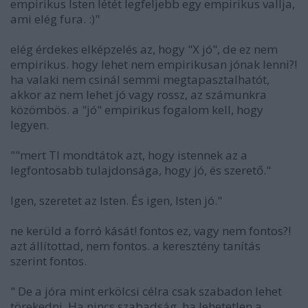
empirikus Isten létét legfeljebb egy empirikus vallja,
ami elég fura. :)"
elég érdekes elképzelés az, hogy "X jó", de ez nem
empirikus. hogy lehet nem empirikusan jónak lenni?!
ha valaki nem csinál semmi megtapasztalhatót,
akkor az nem lehet jó vagy rossz, az számunkra
közömbös. a "jó" empirikus fogalom kell, hogy
legyen.
""mert TI mondtátok azt, hogy istennek az a
legfontosabb tulajdonsága, hogy jó, és szerető."
Igen, szeretet az Isten. És igen, Isten jó."
ne kerüld a forró kását! fontos ez, vagy nem fontos?!
azt állítottad, nem fontos. a keresztény tanítás
szerint fontos.
" De a jóra mint erkölcsi célra csak szabadon lehet
törekedni. Ha nincs szabadság, ha lehetetlen a