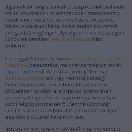
Ugyanakkor mégis vannak országok, ahol uralkodó
vallás lett, ezekben az országokban csatlakozott a
népek elnyomásához, nacionalista színezetet is
felvett. A sok buddhista, ileltve buddhista vezető
pedig attól, hogy egy hülyeségben hisznek, az egyéni
bűnök tekintetében
sem kivállóbak
a többi
embernél.
Ezért egyik kedvenc témám a
buddhizmus negatív
oldalának
bemutatása, melyhez nemrég ismét két
hír jött külföldről. Az első a "jó öreg" burmai
iszlámüldözésről
szól. Így nem is újdonság:
Burmában továbbra is a buddhisták vannak
többségben, továbbra is irtják az iszlám híveit,
éppen csak egy új képet kaptunk egy (valójában
több) felgyújtott mecsetről. Semmi újdonság:
business as usual. A buddhizmus már csak ilyen,
legalábbis ott, ahol hatalmon van.
Néhány részlet, amelyet én ebből a hírből tudtam