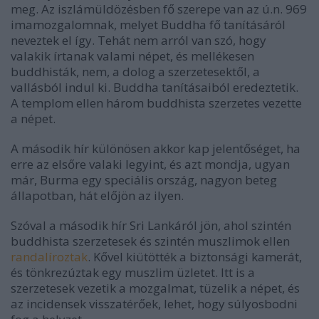
meg. Az iszlámüldözésben fő szerepe van az ú.n. 969
imamozgalomnak, melyet Buddha fő tanításáról
neveztek el így. Tehát nem arról van szó, hogy
valakik írtanak valami népet, és mellékesen
buddhisták, nem, a dolog a szerzetesektől, a
vallásból indul ki. Buddha tanításaiból eredeztetik.
A templom ellen három buddhista szerzetes vezette
a népet.
A második hír különösen akkor kap jelentőséget, ha
erre az elsőre valaki legyint, és azt mondja, ugyan
már, Burma egy speciális ország, nagyon beteg
állapotban, hát előjön az ilyen.
Szóval a második hír Sri Lankáról jön, ahol szintén
buddhista szerzetesek és szintén muszlimok ellen
randalíroztak
. Kővel kiütötték a biztonsági kamerát,
és tönkrezúztak egy muszlim üzletet. Itt is a
szerzetesek vezetik a mozgalmat, tüzelik a népet, és
az incidensek visszatérőek, lehet, hogy súlyosbodni