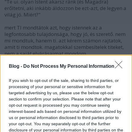
"Te ui. olyan Istent akarsz ránk (és Magadra)
erőltetni, aki inkább áldozzon be ezt-azt, de legyen a
világ jó. Miért?"
mert TI mondtátok azt, hogy istennek az a
legfontosabb tulajdonsága, hogy jó, és szerető. nem
mi mondtuk, hanem ti. azt kérem számon rajtatok,
amit ti mondtok. magatokkal szembesítelek titeket,
nem a saját elvárásaimat mondom.
" A jó mitől olyan baromira fontos, mitől érték?"
Blog -
Do Not Process My Personal Information
nem tudom. nem szerintem az, hanem szerintetek
If you wish to opt-out of the sale, sharing to third parties, or
az. kérdezd a keresztényeket! kérdezd magad!
processing of your personal or sensitive information for
targeted advertising by us, please use the below opt-out
"Összegezve: minden cáfolatod egy rosszul felfogott
section to confirm your selection. Please note that after your
Istenre irányul, akiben bolond lennék hinni."
opt-out request is processed you may continue seeing
interest-based ads based on personal information utilized by
tehát nem hiszed, hogy isten szerető, és jó, és hogy ez
us or personal information disclosed to third parties prior to
your opt-out. You may separately opt-out of the further
kibaszottul fontos neki?!
disclosure of your personal information by third parties on the