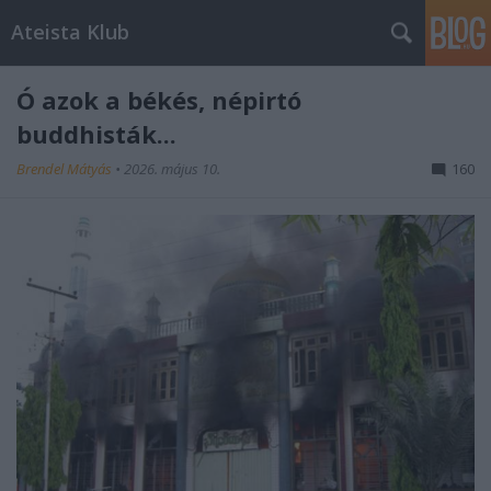
Ateista Klub
Ó azok a békés, népirtó
buddhisták...
Brendel Mátyás
•
2026. május 10.
160