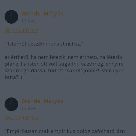
Brendel Mátyás
13 éve
@Epokit Drive
:
" Istenről beszélni rohadt nehéz."
ez érthető, ha nem létezik. nem érthető, ha létezik.
pláne, ha isten ott volt sugallni. bazdmeg, ennyire
szar megoldással tudott csak előjönni?! isten ilyen
buta?!:)
Brendel Mátyás
13 éve
@Epokit Drive
:
"Empirikusan csak empirikus dolog cáfolható, ám