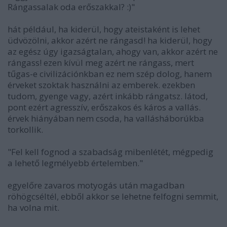
Rángassalak oda erőszakkal? :)"
hát például, ha kiderül, hogy ateistaként is lehet
üdvözölni, akkor azért ne rángasd! ha kiderül, hogy
az egész úgy igazságtalan, ahogy van, akkor azért ne
rángass! ezen kívül meg azért ne rángass, mert
tűgas-e civilizációnkban ez nem szép dolog, hanem
érveket szoktak használni az emberek. ezekben
tudom, gyenge vagy, azért inkább rángatsz. látod,
pont ezért agresszív, erőszakos és káros a vallás.
érvek hiányában nem csoda, ha vallásháborúkba
torkollik.
"Fel kell fognod a szabadság mibenlétét, mégpedig
a lehető legmélyebb értelemben."
egyelőre zavaros motyogás után magadban
röhögcséltél, ebből akkor se lehetne felfogni semmit,
ha volna mit.