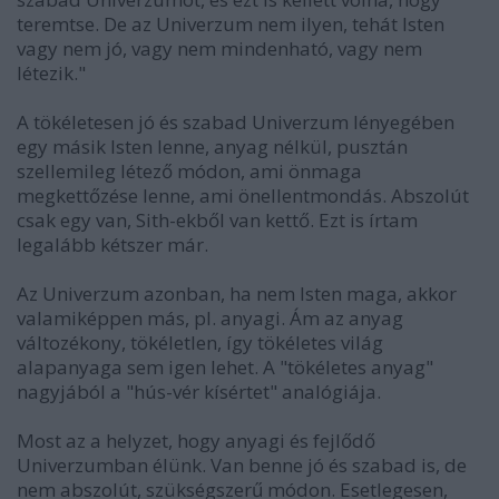
teremtse. De az Univerzum nem ilyen, tehát Isten
vagy nem jó, vagy nem mindenható, vagy nem
létezik."
A tökéletesen jó és szabad Univerzum lényegében
egy másik Isten lenne, anyag nélkül, pusztán
szellemileg létező módon, ami önmaga
megkettőzése lenne, ami önellentmondás. Abszolút
csak egy van, Sith-ekből van kettő. Ezt is írtam
legalább kétszer már.
Az Univerzum azonban, ha nem Isten maga, akkor
valamiképpen más, pl. anyagi. Ám az anyag
változékony, tökéletlen, így tökéletes világ
alapanyaga sem igen lehet. A "tökéletes anyag"
nagyjából a "hús-vér kísértet" analógiája.
Most az a helyzet, hogy anyagi és fejlődő
Univerzumban élünk. Van benne jó és szabad is, de
nem abszolút, szükségszerű módon. Esetlegesen,