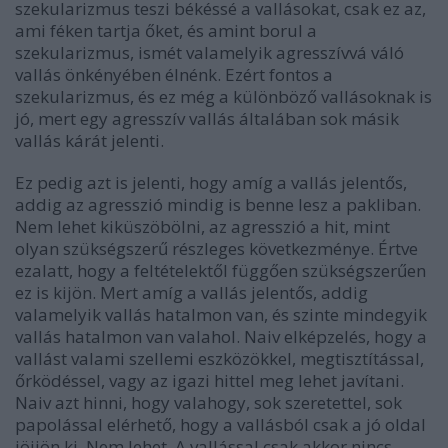
szekularizmus teszi békéssé a vallásokat, csak ez az,
ami féken tartja őket, és amint borul a
szekularizmus, ismét valamelyik agresszívvá váló
vallás önkényében élnénk. Ezért fontos a
szekularizmus, és ez még a különböző vallásoknak is
jó, mert egy agresszív vallás általában sok másik
vallás kárát jelenti.
Ez pedig azt is jelenti, hogy amíg a vallás jelentős,
addig az agresszió mindig is benne lesz a pakliban.
Nem lehet kiküszöbölni, az agresszió a hit, mint
olyan szükségszerű részleges következménye. Értve
ezalatt, hogy a feltételektől függően szükségszerűen
ez is kijön. Mert amíg a vallás jelentős, addig
valamelyik vallás hatalmon van, és szinte mindegyik
vallás hatalmon van valahol. Naiv elképzelés, hogy a
vallást valami szellemi eszközökkel, megtisztítással,
őrködéssel, vagy az igazi hittel meg lehet javítani.
Naiv azt hinni, hogy valahogy, sok szeretettel, sok
papolással elérhető, hogy a vallásból csak a jó oldal
jöjjön ki. Nem lehet. A vallással csak akkor nincs