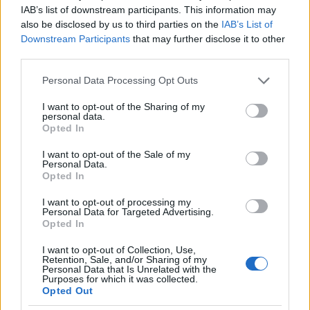
IAB’s list of downstream participants. This information may
tehát nem vagy keresztény, csak azt hazudod?!
also be disclosed by us to third parties on the
IAB’s List of
Downstream Participants
that may further disclose it to other
third parties.
Epokit Drive
Please note that this website/app uses one or more Google
Personal Data Processing Opt Outs
13 éve
services and may gather and store information including but
@Brendel Mátyás
: "voltak állatok, akik már akkor
not limited to your visit or usage behaviour. You may click to
I want to opt-out of the Sharing of my
personal data.
szenvedtek természeti katasztrófáktól, amikor
grant or deny consent to Google and its third-party tags to
Opted In
ember még nem is létezett a Földön."
use your data for below specified purposes in below Google
consent section.
I want to opt-out of the Sale of my
Personal Data.
A szenvedés=rossz csakis akkor értelmes, ha tudjuk,
Opted In
mi a jó és a rossz. Ám ezt csak az ember tudja (és
Isten, persze), így emberi értékítélet nélkül egy állat
I want to opt-out of processing my
szenvedése sem más, mint természeti és biológiai
Personal Data for Targeted Advertising.
Opted In
folyamatok "versengése". Ha az állat megmarad,
győzött, ha nem, a földrengés nyert. Mit kell
I want to opt-out of Collection, Use,
idekeverned a jót meg a rosszat?
Retention, Sale, and/or Sharing of my
Personal Data that Is Unrelated with the
Purposes for which it was collected.
Ha azt hozod fel, miért engedi Isten a szenvedést egy
Opted Out
állat esetében is (pl. természeti katasztrófa esetén), a