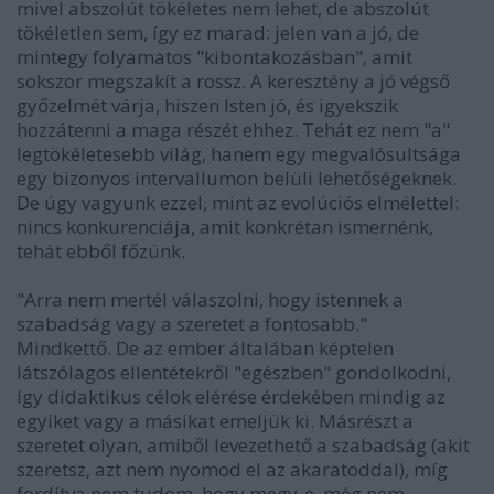
mivel abszolút tökéletes nem lehet, de abszolút
tökéletlen sem, így ez marad: jelen van a jó, de
mintegy folyamatos "kibontakozásban", amit
sokszor megszakít a rossz. A keresztény a jó végső
győzelmét várja, hiszen Isten jó, és igyekszik
hozzátenni a maga részét ehhez. Tehát ez nem "a"
legtökéletesebb világ, hanem egy megvalósultsága
egy bizonyos intervallumon belüli lehetőségeknek.
De úgy vagyunk ezzel, mint az evolúciós elmélettel:
nincs konkurenciája, amit konkrétan ismernénk,
tehát ebből főzünk.
"Arra nem mertél válaszolni, hogy istennek a
szabadság vagy a szeretet a fontosabb."
Mindkettő. De az ember általában képtelen
látszólagos ellentétekről "egészben" gondolkodni,
így didaktikus célok elérése érdekében mindig az
egyiket vagy a másikat emeljük ki. Másrészt a
szeretet olyan, amiből levezethető a szabadság (akit
szeretsz, azt nem nyomod el az akaratoddal), míg
fordítva nem tudom, hogy megy-e, még nem