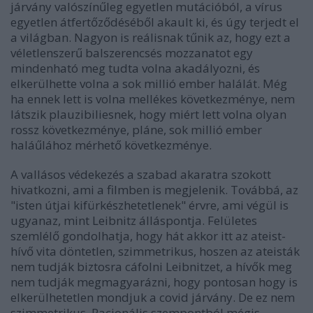
járvány valószínűleg egyetlen mutációból, a vírus
egyetlen átfertőződéséből akault ki, és úgy terjedt el
a világban. Nagyon is reálisnak tűnik az, hogy ezt a
véletlenszerű balszerencsés mozzanatot egy
mindenható meg tudta volna akadályozni, és
elkerülhette volna a sok millió ember halálát. Még
ha ennek lett is volna mellékes következménye, nem
látszik plauzibiliesnek, hogy miért lett volna olyan
rossz következménye, pláne, sok millió ember
haláűlához mérhető következménye.
A vallásos védekezés a szabad akaratra szokott
hivatkozni, ami a filmben is megjelenik. Továbbá, az
"isten útjai kifürkészhetetlenek" érvre, ami végül is
ugyanaz, mint Leibnitz álláspontja. Felületes
szemlélő gondolhatja, hogy hát akkor itt az ateist-
hívő vita döntetlen, szimmetrikus, hoszen az ateisták
nem tudják biztosra cáfolni Leibnitzet, a hívők meg
nem tudják megmagyarázni, hogy pontosan hogy is
elkerülhetetlen mondjuk a covid járvány. De ez nem
szimmetrikus. Racionális szempontból mégis