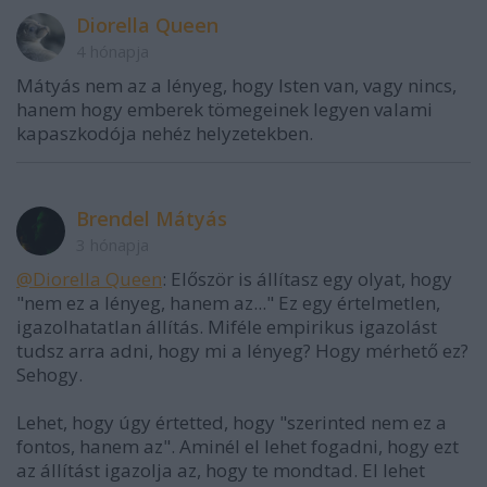
Diorella Queen
4 hónapja
Mátyás nem az a lényeg, hogy Isten van, vagy nincs,
hanem hogy emberek tömegeinek legyen valami
kapaszkodója nehéz helyzetekben.
Brendel Mátyás
3 hónapja
@Diorella Queen
: Először is állítasz egy olyat, hogy
"nem ez a lényeg, hanem az..." Ez egy értelmetlen,
igazolhatatlan állítás. Miféle empirikus igazolást
tudsz arra adni, hogy mi a lényeg? Hogy mérhető ez?
Sehogy.
Lehet, hogy úgy értetted, hogy "szerinted nem ez a
fontos, hanem az". Aminél el lehet fogadni, hogy ezt
az állítást igazolja az, hogy te mondtad. El lehet