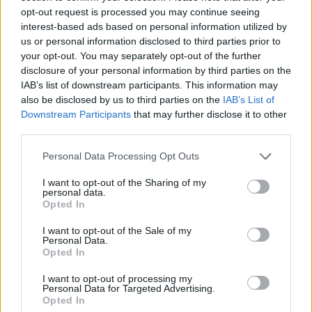
Az imák feldolgozása különösen problematikus
opt-out request is processed you may continue seeing
pont. De ez is a film hibája, és nem a filozófiai kérdés
interest-based ads based on personal information utilized by
döntő érve. Egy mindenható lény számára egymillió
us or personal information disclosed to third parties prior to
ima kezelése nem jelenthetne gondot, mégis a film
your opt-out. You may separately opt-out of the further
egy nagyon is emberi, technológiai megoldást mutat
disclosure of your personal information by third parties on the
be: egy modern számítógépet az imák „tárolására”.
IAB’s list of downstream participants. This information may
Ez azt sugallja, hogy Isten kapacitás- és
also be disclosed by us to third parties on the
IAB’s List of
eszközkorlátok között működik, holott elvileg ilyen
Downstream Participants
that may further disclose it to other
korlátokkal nem kellene számolnia. Istennek kellene
third parties.
hogy legyen jobb megoldása a problémára, mint az
Please note that this website/app uses one or more Google
Personal Data Processing Opt Outs
éppen aktuális legfejlettebb emberi technológia.
services and may gather and store information including but
not limited to your visit or usage behaviour. You may click to
I want to opt-out of the Sharing of my
Ha Isten képes gondolatot olvasni, akkor előre
personal data.
grant or deny consent to Google and its third-party tags to
tudhatná, hogy Grace azt szeretné, hogy Bruce
Opted In
use your data for below specified purposes in below Google
megkérje a kezét. Ugyanígy hirtelen Grace
consent section.
I want to opt-out of the Sale of my
megjelenése a partyn sem lehetne meglepetés,
Personal Data.
hiszen egy mindentudó lény számára nem
Opted In
létezhetnek váratlan események. Bruce tehát sokkal
I want to opt-out of processing my
jobban megoldhatná a dolgokat. A film itt
Personal Data for Targeted Advertising.
folyamatosan emberi dramaturgiai eszközöket
Opted In
alkalmaz egy olyan szereplő esetében, akire ezek