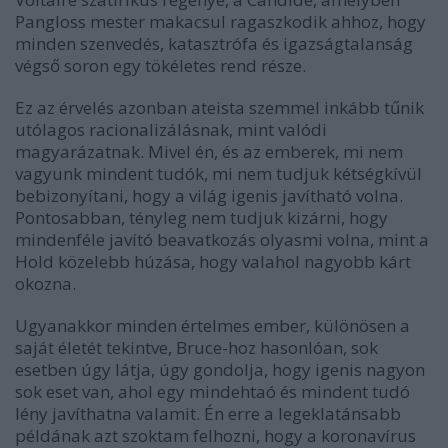
Pangloss mester makacsul ragaszkodik ahhoz, hogy
minden szenvedés, katasztrófa és igazságtalanság
végső soron egy tökéletes rend része.
Ez az érvelés azonban ateista szemmel inkább tűnik
utólagos racionalizálásnak, mint valódi
magyarázatnak. Mivel én, és az emberek, mi nem
vagyunk mindent tudók, mi nem tudjuk kétségkívül
bebizonyítani, hogy a világ igenis javítható volna.
Pontosabban, tényleg nem tudjuk kizárni, hogy
mindenféle javító beavatkozás olyasmi volna, mint a
Hold közelebb húzása, hogy valahol nagyobb kárt
okozna.
Ugyanakkor minden értelmes ember, különösen a
saját életét tekintve, Bruce-hoz hasonlóan, sok
esetben úgy látja, úgy gondolja, hogy igenis nagyon
sok eset van, ahol egy mindehtaó és mindent tudó
lény javíthatna valamit. Én erre a legeklatánsabb
példának azt szoktam felhozni, hogy a koronavírus