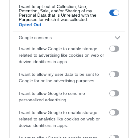
logikailag nem illenek.
I want to opt-out of Collection, Use,
Retention, Sale, and/or Sharing of my
Personal Data that Is Unrelated with the
Végül a lottónyeremény miatti zavargások is erősen
Purposes for which it was collected.
Opted Out
eltúlzottak. Egy istennek – különösen egy
mindentudónak – előre látnia kellene az ilyen
Google consents
társadalmi következményeket. Az, hogy mégsem
számol velük, vagy nem akadályozza meg őket,
I want to allow Google to enable storage
tovább erősíti azt az érzetet, hogy a film Istene
related to advertising like cookies on web or
inkább egy improvizáló, esendő hatalom, mintsem
device identifiers in apps.
egy következetes, transzcendens létező.
I want to allow my user data to be sent to
Összességében a film szórakoztató, de nem
Google for online advertising purposes.
tekinthető erős teológiai érvnek, és sok belső huibája
is van. Tényleg inkább csak a szórakoztatás a célja,
I want to allow Google to send me
ezért nem mutatja be alaposan a problémát, nem is
personalized advertising.
igazán veszi komolyan magát. Emiatt teszi Istent, és
I want to allow Google to enable storage
Bruce-t, mint istent emberivé, emberi
related to analytics like cookies on web or
esendőségekkel. A film végén pedig már nem is az a
device identifiers in apps.
fontos, hogy a mindenhatóságot ábrázolja, hanem
inkább a szeretetről, szerelemről akar egy szirupos
I want to allow Google to enable storage