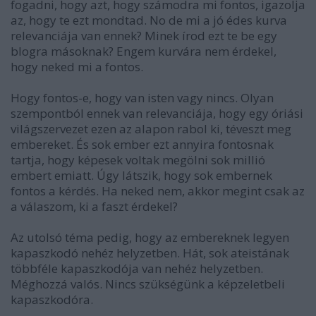
fogadni, hogy azt, hogy számodra mi fontos, igazolja
az, hogy te ezt mondtad. No de mi a jó édes kurva
relevanciája van ennek? Minek írod ezt te be egy
blogra másoknak? Engem kurvára nem érdekel,
hogy neked mi a fontos.
Hogy fontos-e, hogy van isten vagy nincs. Olyan
szempontból ennek van relevanciája, hogy egy óriási
világszervezet ezen az alapon rabol ki, téveszt meg
embereket. És sok ember ezt annyira fontosnak
tartja, hogy képesek voltak megölni sok millió
embert emiatt. Úgy látszik, hogy sok embernek
fontos a kérdés. Ha neked nem, akkor megint csak az
a válaszom, ki a faszt érdekel?
Az utolsó téma pedig, hogy az embereknek legyen
kapaszkodó nehéz helyzetben. Hát, sok ateistának
többféle kapaszkodója van nehéz helyzetben.
Méghozzá valós. Nincs szükségünk a képzeletbeli
kapaszkodóra.