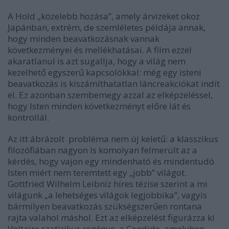
A Hold „közelebb hozása”, amely árvizeket okoz
Japánban, extrém, de szemléletes példája annak,
hogy minden beavatkozásnak vannak
következményei és mellékhatásai. A film ezzel
akaratlanul is azt sugallja, hogy a világ nem
kezelhető egyszerű kapcsolókkal: még egy isteni
beavatkozás is kiszámíthatatlan láncreakciókat indít
el. Ez azonban szembemegy azzal az elképzeléssel,
hogy Isten minden következményt előre lát és
kontrollál.
Az itt ábrázolt probléma nem új keletű: a klasszikus
filozófiában nagyon is komolyan felmerült az a
kérdés, hogy vajon egy mindenható és mindentudó
Isten miért nem teremtett egy „jobb” világot.
Gottfried Wilhelm Leibniz híres tézise szerint a mi
világunk „a lehetséges világok legjobbika”, vagyis
bármilyen beavatkozás szükségszerűen rontana
rajta valahol máshol. Ezt az elképzelést figurázza ki
Voltaire szatirikus regénye, a
Candide
, amelyben