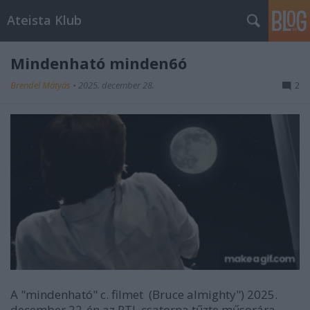
Ateista Klub
Mindenható minden6ó
Brendel Mátyás
•
2025. december 28.
2
A "mindenható" c. filmet (Bruce almighty") 2025.
december 22-én az RTL csatorna tűzte műsorára,