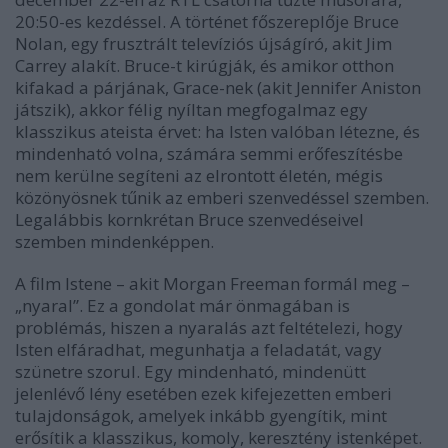
20:50-es kezdéssel. A történet főszereplője Bruce
Nolan, egy frusztrált televíziós újságíró, akit
Jim
Carrey
alakít. Bruce-t kirúgják, és amikor otthon
kifakad a párjának, Grace-nek (akit
Jennifer Aniston
játszik), akkor félig nyíltan megfogalmaz egy
klasszikus ateista érvet: ha Isten valóban létezne, és
mindenható volna, számára semmi erőfeszítésbe
nem kerülne segíteni az elrontott életén, mégis
közönyösnek tűnik az emberi szenvedéssel szemben.
Legalábbis kornkrétan Bruce szenvedéseivel
szemben mindenképpen.
A film Istene – akit
Morgan Freeman
formál meg –
„nyaral”. Ez a gondolat már önmagában is
problémás, hiszen a nyaralás azt feltételezi, hogy
Isten elfáradhat, megunhatja a feladatát, vagy
szünetre szorul. Egy mindenható, mindenütt
jelenlévő lény esetében ezek kifejezetten emberi
tulajdonságok, amelyek inkább gyengítik, mint
erősítik a klasszikus, komoly, keresztény istenképet.