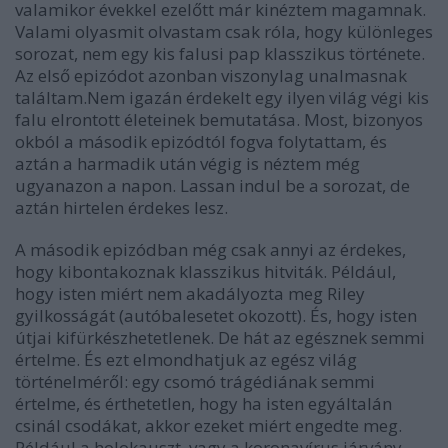
valamikor évekkel ezelőtt már kinéztem magamnak.
Valami olyasmit olvastam csak róla, hogy különleges
sorozat, nem egy kis falusi pap klasszikus története.
Az első epizódot azonban viszonylag unalmasnak
találtam.Nem igazán érdekelt egy ilyen világ végi kis
falu elrontott életeinek bemutatása. Most, bizonyos
okból a második epizódtól fogva folytattam, és
aztán a harmadik után végig is néztem még
ugyanazon a napon. Lassan indul be a sorozat, de
aztán hirtelen érdekes lesz.
A második epizódban még csak annyi az érdekes,
hogy kibontakoznak klasszikus hitviták. Például,
hogy isten miért nem akadályozta meg Riley
gyilkosságát (autóbalesetet okozott). És, hogy isten
útjai kifürkészhetetlenek. De hát az egésznek semmi
értelme. És ezt elmondhatjuk az egész világ
történelméről: egy csomó trágédiának semmi
értelme, és érthetetlen, hogy ha isten egyáltalán
csinál csodákat, akkor ezeket miért engedte meg.
Például a holokauszt, vagy a koronavírus járvány.