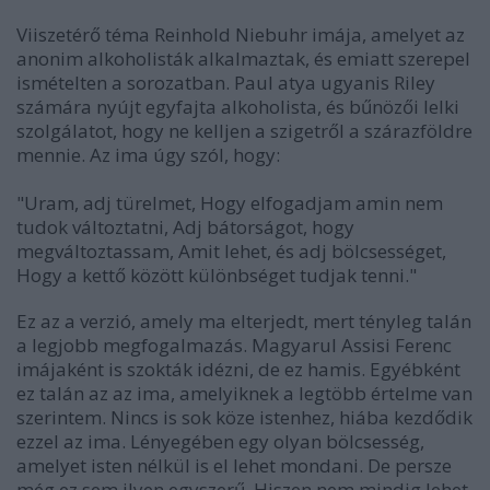
Viiszetérő téma Reinhold Niebuhr imája, amelyet az
anonim alkoholisták alkalmaztak, és emiatt szerepel
ismételten a sorozatban. Paul atya ugyanis Riley
számára nyújt egyfajta alkoholista, és bűnözői lelki
szolgálatot, hogy ne kelljen a szigetről a szárazföldre
mennie. Az ima úgy szól, hogy:
"Uram, adj türelmet, Hogy elfogadjam amin nem
tudok változtatni, Adj bátorságot, hogy
megváltoztassam, Amit lehet, és adj bölcsességet,
Hogy a kettő között különbséget tudjak tenni.
"
Ez az a verzió, amely ma elterjedt, mert tényleg talán
a legjobb megfogalmazás. Magyarul Assisi Ferenc
imájaként is szokták idézni, de ez hamis. Egyébként
ez talán az az ima, amelyiknek a legtöbb értelme van
szerintem. Nincs is sok köze istenhez, hiába kezdődik
ezzel az ima. Lényegében egy olyan bölcsesség,
amelyet isten nélkül is el lehet mondani. De persze
még ez sem ilyen egyszerű. Hiszen nem mindig lehet