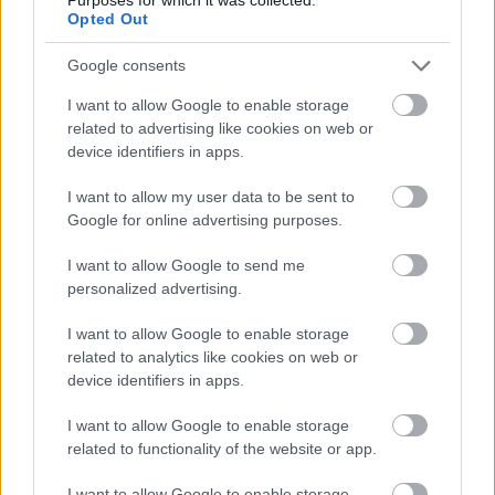
csupán egy tudatos, racionális döntés. Az ismételt
Opted Out
bosszankodással "bevésődik az agyunkba" az az
érzés, hogy a büntetést nagyon nem szeretjük. Tehát
Google consents
szükség lehet bizony akár megváltoztathatatlan
dolgokon való bosszankodásra is. És az ilyen
I want to allow Google to enable storage
egymondatos bölcsességek, mint általában,
related to advertising like cookies on web or
leegyszerűsítések. Az imák pedig még ezekhez
device identifiers in apps.
képest is hülyeségek.
I want to allow my user data to be sent to
Ezek után bontakozik ki a sorozat fő története: egy
Google for online advertising purposes.
keresztény-vámpíros történet. Nem vagyok otthon a
I want to allow Google to send me
vámpíros irodalomban, így nem tudom, hogy ez
personalized advertising.
mennyire eredeti ötlet. Nem is szeretem a vámpíros
történeteket, hiszen ellentmondanak a tudományos
I want to allow Google to enable storage
ismereteinknek, és science-fictionként is silányak,
related to analytics like cookies on web or
általában nincs olyan mögöttes elméletük, amelyek
device identifiers in apps.
valamilyen módon megmagyaráznák, mik a
vámpírok, és hogyan lehetségesek. Ebben a postban
I want to allow Google to enable storage
is vissza fogok még térni erre a kérdésre, de most
related to functionality of the website or app.
csak annyit bocsátok előre, hogy nem tudom,
mennyire eredeti ez a vámpíros-keresztény ötlet.
I want to allow Google to enable storage