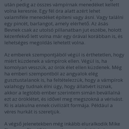
után pedig az összes vámpírnak menedéket kellett
volna keresnie. Egy fél óra alatt azért lehet
valamiféle menedéket építeni vagy ásni. Vagy találni
egy pincét, barlangot, amely elérhető. Az ásás
Bevnek csak az utolsó pillanatban jut eszébe, holott
kézenfekvő lett volna már egy órával korábban is, és
lehetséges megoldás lehetett volna.
Az emberek szempontjából végül is érthetetlen, hogy
miért küzdenek a vámpírok ellen. Végül is, ha
komolyan vesszük, az örök élet ellen küzdenek. Még
ha emberi szempontból az angyalok elég
gusztustalanok is, ha feltételezzük, hogy a vámpírok
valahogy tudnak élni úgy, hogy állatvért isznak,
akkor a legtöbb ember szerintem simán bevállalná
ezt az öröklétet, és idővel meg megszokná a vérivást.
Ki is alakulna ennek civilizált formája. Például a
véres hurkát is szeretjük.
A végső jelenetekben még inkább eluralkodik Mike