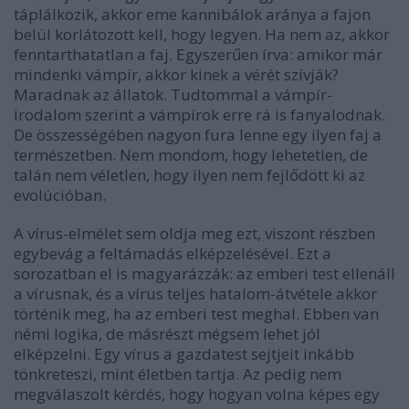
táplálkozik, akkor eme kannibálok aránya a fajon
belül korlátozott kell, hogy legyen. Ha nem az, akkor
fenntarthatatlan a faj. Egyszerűen írva: amikor már
mindenki vámpír, akkor kinek a vérét szívják?
Maradnak az állatok. Tudtommal a vámpír-
irodalom szerint a vámpírok erre rá is fanyalodnak.
De összességében nagyon fura lenne egy ilyen faj a
természetben. Nem mondom, hogy lehetetlen, de
talán nem véletlen, hogy ilyen nem fejlődött ki az
evolúcióban.
A vírus-elmélet sem oldja meg ezt, viszont részben
egybevág a feltámadás elképzelésével. Ezt a
sorozatban el is magyarázzák: az emberi test ellenáll
a vírusnak, és a vírus teljes hatalom-átvétele akkor
történik meg, ha az emberi test meghal. Ebben van
némi logika, de másrészt mégsem lehet jól
elképzelni. Egy vírus a gazdatest sejtjeit inkább
tönkreteszi, mint életben tartja. Az pedig nem
megválaszolt kérdés, hogy hogyan volna képes egy