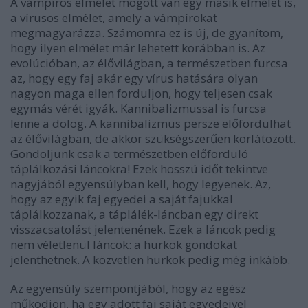
A vámpíros elmélet mögött van egy másik elmélet is,
a vírusos elmélet, amely a vámpírokat
megmagyarázza. Számomra ez is új, de gyanítom,
hogy ilyen elmélet már lehetett korábban is. Az
evolúcióban, az élővilágban, a természetben furcsa
az, hogy egy faj akár egy vírus hatására olyan
nagyon maga ellen forduljon, hogy teljesen csak
egymás vérét igyák. Kannibalizmussal is furcsa
lenne a dolog. A kannibalizmus persze előfordulhat
az élővilágban, de akkor szükségszerűen korlátozott.
Gondoljunk csak a természetben előforduló
táplálkozási láncokra! Ezek hosszú időt tekintve
nagyjából egyensúlyban kell, hogy legyenek. Az,
hogy az egyik faj egyedei a saját fajukkal
táplálkozzanak, a táplálék-láncban egy direkt
visszacsatolást jelentenének. Ezek a láncok pedig
nem véletlenül láncok: a hurkok gondokat
jelenthetnek. A közvetlen hurkok pedig még inkább.
Az egyensúly szempontjából, hogy az egész
működjön, ha egy adott faj saját egyedeivel