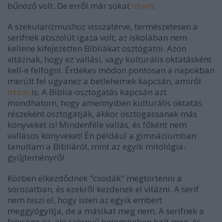
bűnöző volt. De erről már sokat
írtam
.
A szekularizmushoz visszatérve, természetesen a
serifnek abszolút igaza volt, az iskolában nem
kellene kifejezetten Bibliákat osztogatni. Azon
vitáznak, hogy ez vallási, vagy kulturális oktatásként
kell-e felfogni. Érdekes módon pontosan a napokban
merült fel ugyanez a betlehemek kapcsán, amiről
írtam
is. A Biblia-osztogatás kapcsán azt
mondhatom, hogy amennyiben kulturális oktatás
részeként osztogatják, akkor osztogassanak más
könyveket is! Mindenféle vallás, és főként nem
vallásos könyveket! Én például a gimnáziumban
tanultam a Bibliáról, mint az egyik mitológia-
gyűjteményről.
Közben elkezdődnek "csodák" megtörténni a
sorozatban, és ezekről kezdenek el vitázni. A serif
nem hiszi el, hogy isten az egyik embert
meggyógyítja, de a másikat meg nem. A serifnek a
felesége az, aki szörnyű betegségben halt meg, és