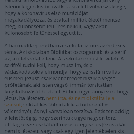
Istennek igen kis beavatkozásra lett volna szüksége,
hogy a koronavírus első mutációját
megakadályozza, és ezáltal milliók életét mentse
meg, különösebb feltűnés nélkül, vagy akár
különösebb feltűnéssel együtt is.
A harmadik epizódban a szekularizmus az érdekes
téma. Az iskolában Bibliákat osztogatnak, és a serif
az, aki felszólal ellene. A szekularizmust követeli. A
serifről tudni kell, hogy muszlim, és a
vádaskodásokra elmondja, hogy az iszlám vallás
elismeri Jézust, csak Mohamedet hiszik a végső
prófétának, aki isten végső, immár torzítatlan
kinyilatkozását hozta el. Ebben ugye annyi van, hogy
Jézus, ha létezett,
nem írta, és nem diktálta le a
szavait,
sokkal később írták le a történetét és
véleményét, és nyilvánvalóan torzítva. Egészen addig
a lehetőségig, hogy szerintük ugye nagyon torz,
utólag össze-eszkábált mese az egész, és Jézus akár
nem is létezett, vagy csak egy igen jelentéktelen kis