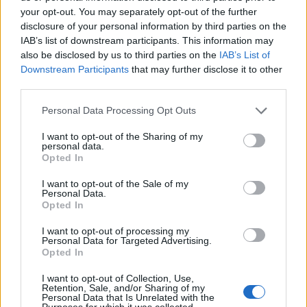
élesen, egyszerűen el lehetne dönteni ezeket a
your opt-out. You may separately opt-out of the further
kérdéseket. Azonban az mindenképpen jó tanács,
disclosure of your personal information by third parties on the
hogy ezekben a helyzetekben az ember komolyan
IAB’s list of downstream participants. This information may
elgondolkodjon azon, hogy az adott dolgot meg
also be disclosed by us to third parties on the
IAB’s List of
tudja-e változtatni, mennyire tudja megváltoztatni?
Downstream Participants
that may further disclose it to other
Mi lesz ennek az ára? És őszintén megéri-e neki ez a
third parties.
küzdelem? Az is igaz, hogy sok ember feleslegesen
Please note that this website/app uses one or more Google
Personal Data Processing Opt Outs
bosszankodik olyan dolgokon, amin nem tud
services and may gather and store information including but
változtatni. Én magam is hajlamos vagyok erre. De
not limited to your visit or usage behaviour. You may click to
I want to opt-out of the Sharing of my
még ebben az esetben sem ilyen egyszerű a dolog.
personal data.
grant or deny consent to Google and its third-party tags to
Tegyük fel például, hogy elkövetünk egy hibát.
Opted In
use your data for below specified purposes in below Google
Mondjuk túl gyorsan hajtottunk, és büntetést kell
consent section.
I want to opt-out of the Sale of my
fizetnünk. Egyrészt abból a szempontból tényleg
Personal Data.
felesleges ezen bosszankodni, hogy ha már
Opted In
megtörtént, és a rendőrség elkapott minket, akkor
I want to opt-out of processing my
már nem tudjuk megváltoztatni a dolgot.
Personal Data for Targeted Advertising.
Ugyanakkor a bosszankodással arra "eddzük"
Opted In
magunkat, hogy legközelebb lehetőleg ne kövessük
el ugyanazt. Mert az agyunk tényleg olyan, hogy
I want to opt-out of Collection, Use,
Retention, Sale, and/or Sharing of my
nem elég egyszer megbánni a dolgot, mert ez nem
Personal Data that Is Unrelated with the
Purposes for which it was collected.