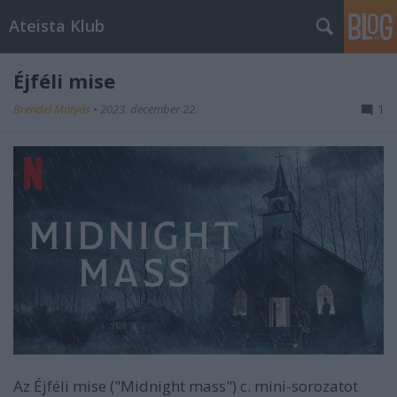
Ateista Klub
Éjféli mise
Brendel Mátyás
•
2023. december 22.
1
Az Éjféli mise ("Midnight mass") c. mini-sorozatot