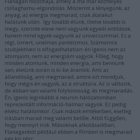
Flanagan filozófiája, amely a ma már közhelyes
csillaghamu-elgondolás. Miszerint a lényegünk, az
anyag, az energia megmarad, csak átalakul
halálunk után. Így tovább élünk, illetve tovább is
megy, szerinte eleve nem vagyunk egyedi entitások,
hanem mind egyek vagyunk az univerzummal. Ez a
régi, ismert, unalmas panteizmus. Számomra
szubjektíven is elfogadhatatlan: én igenis nem az
atomjaim, nem az energiám vagyok. Főleg, hogy
minden atomunk, minden energia, ami bennünk
van, életünk során is ki-be áramlik. Ami az
állandóság, ami megmarad, amire ezt mondjuk,
hogy mégis én vagyok, az a struktúra. Az is változik,
de abban van valami folytonosság, és megmaradás.
Én, igenis leginkább a neuron-hálózatomban
reprezentált információ-halmaz vagyok. Ez pedig
elvész halálomkor. Csak mások emlékeiben, esetleg
írásban marad meg valami belőle. Attól függően,
hogy mennyit írok. Másoknak alkotásaikban,
Flanaganból például ebben a filmben is megmarad
egy kis rész.