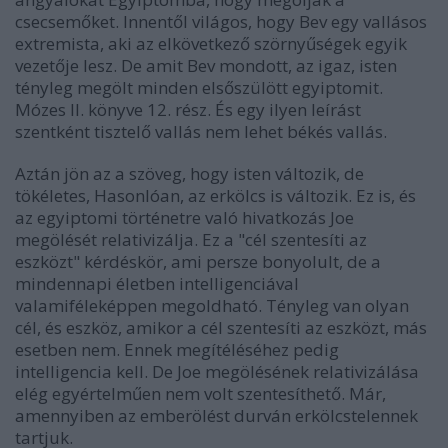
csecsemőket. Innentől világos, hogy Bev egy vallásos
extremista, aki az elkövetkező szörnyűségek egyik
vezetője lesz. De amit Bev mondott, az igaz, isten
tényleg megölt minden elsőszülött egyiptomit.
Mózes II. könyve 12. rész
. És egy ilyen leírást
szentként tisztelő vallás nem lehet békés vallás.
Aztán jön az a szöveg, hogy isten változik, de
tökéletes, Hasonlóan, az erkölcs is változik. Ez is, és
az egyiptomi történetre való hivatkozás Joe
megölését relativizálja. Ez a "cél szentesíti az
eszközt" kérdéskör, ami persze bonyolult, de a
mindennapi életben intelligenciával
valamiféleképpen megoldható. Tényleg van olyan
cél, és eszköz, amikor a cél szentesíti az eszközt, más
esetben nem. Ennek megítéléséhez pedig
intelligencia kell. De Joe megölésének relativizálása
elég egyértelműen nem volt szentesíthető. Már,
amennyiben az emberölést durván erkölcstelennek
tartjuk.