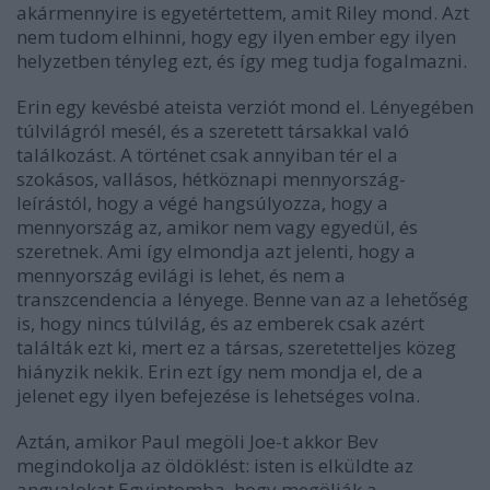
akármennyire is egyetértettem, amit Riley mond. Azt
nem tudom elhinni, hogy egy ilyen ember egy ilyen
helyzetben tényleg ezt, és így meg tudja fogalmazni.
Erin egy kevésbé ateista verziót mond el. Lényegében
túlvilágról mesél, és a szeretett társakkal való
találkozást. A történet csak annyiban tér el a
szokásos, vallásos, hétköznapi mennyország-
leírástól, hogy a végé hangsúlyozza, hogy a
mennyország az, amikor nem vagy egyedül, és
szeretnek. Ami így elmondja azt jelenti, hogy a
mennyország evilági is lehet, és nem a
transzcendencia a lényege. Benne van az a lehetőség
is, hogy nincs túlvilág, és az emberek csak azért
találták ezt ki, mert ez a társas, szeretetteljes közeg
hiányzik nekik. Erin ezt így nem mondja el, de a
jelenet egy ilyen befejezése is lehetséges volna.
Aztán, amikor Paul megöli Joe-t akkor Bev
megindokolja az öldöklést: isten is elküldte az
angyalokat Egyiptomba, hogy megölják a