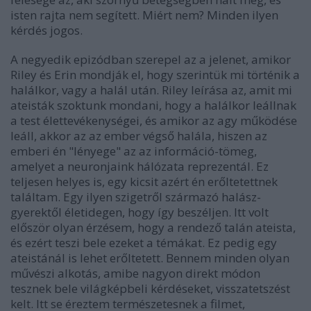
isten rajta nem segített. Miért nem? Minden ilyen
kérdés jogos.
A negyedik epizódban szerepel az a jelenet, amikor
Riley és Erin mondják el, hogy szerintük mi történik a
halálkor, vagy a halál után. Riley leírása az, amit mi
ateisták szoktunk mondani, hogy a halálkor leállnak
a test élettevékenységei, és amikor az agy működése
leáll, akkor az az ember végső halála, hiszen az
emberi én "lényege" az az információ-tömeg,
amelyet a neuronjaink hálózata reprezentál. Ez
teljesen helyes is, egy kicsit azért én erőltetettnek
találtam. Egy ilyen szigetről származó halász-
gyerektől életidegen, hogy így beszéljen. Itt volt
először olyan érzésem, hogy a rendező talán ateista,
és ezért teszi bele ezeket a témákat. Ez pedig egy
ateistánál is lehet erőltetett. Bennem minden olyan
művészi alkotás, amibe nagyon direkt módon
tesznek bele világképbeli kérdéseket, visszatetszést
kelt. Itt se éreztem természetesnek a filmet,