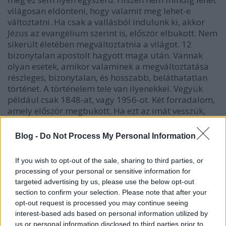
világosan eldönteni, hogy valamit meg lehet-e
változtatni. Ha csak a vallásból indulunk ki, akkor
Jézus az evangélium szerint is, először elbukott. Nem
sikerült életében megváltoztatnia a világot. 12
bizonytalan apostolt hagyott maga után. Vannak
olyan esetek, amikor valaminek a megváltoztatása
részleges, bizonytalan, és hosszabb, beláthatatlan
történet. A történelem tele van ilyenekkel. Vegyük
például csak 1848-at, vagy 1956-ot. Két forradalom,
amely először megbukott. Ha ezt az imát vesszük,
akkor nem kellett volna belevágniuk. És nem lehet
azt mondani, hogy a bölcs ember láthatta előre,
Blog -
Do Not Process My Personal Information
hogy ezek a forradalmak bár elbuknak, de később a
céljuk megvalósul, és ebben a megvalósulásban a
If you wish to opt-out of the sale, sharing to third parties, or
forradalomnak sok érdeme lesz. (1848 bizonyos
processing of your personal or sensitive information for
céljai egyébként nem buktak el, a feudalizmust
targeted advertising by us, please use the below opt-out
véglegesen eltörölték, de a magyar függetlenség,).
section to confirm your selection. Please note that after your
opt-out request is processed you may continue seeing
Valójában a fenti bölcsesség buta embereknek
interest-based ads based on personal information utilized by
tényleg irányadó. De nem úgy, hogy tényleg ilyen
us or personal information disclosed to third parties prior to