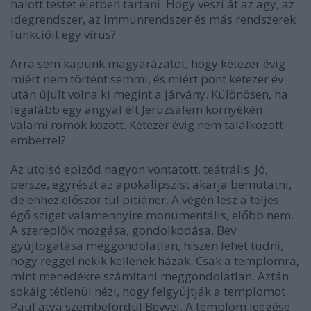
halott testet életben tartani. Hogy veszi át az agy, az
idegrendszer, az immunrendszer és más rendszerek
funkcióit egy vírus?
Arra sem kapunk magyarázatot, hogy kétezer évig
miért nem történt semmi, és miért pont kétezer év
után újult volna ki megint a járvány. Különösen, ha
legalább egy angyal élt Jeruzsálem környékén
valami romok között. Kétezer évig nem találkozott
emberrel?
Az utolsó epizód nagyon vontatott, teátrális. Jó,
persze, egyrészt az apokalipszist akarja bemutatni,
de ehhez először túl pitiáner. A végén lesz a teljes
égő sziget valamennyire monumentális, előbb nem.
A szereplők mozgása, gondolkodása. Bev
gyújtogatása meggondolatlan, hiszen lehet tudni,
hogy reggel nekik kellenek házak. Csak a templomra,
mint menedékre számítani meggondolatlan. Aztán
sokáig tétlenül nézi, hogy felgyújtják a templomot.
Paul atya szembefordul Bevvel. A templom leégése