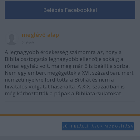
meglévő alap
2 éve
A legnagyobb érdekesség számomra az, hogy a
Biblia osztogatás legnagyobb ellenzője sokáig a
római egyház volt, ma meg már ő is beállt a sorba.
Nem egy embert megégettek a XVI. században, mert
nemzeti nyelvre fordította a Bibliát és nem a
hivatalos Vulgatát használta. A XIX. században is
még kárhoztatták a pápák a Bibliatársulatokat.
SÜTI BEÁLLÍTÁSOK MÓDOSÍTÁSA