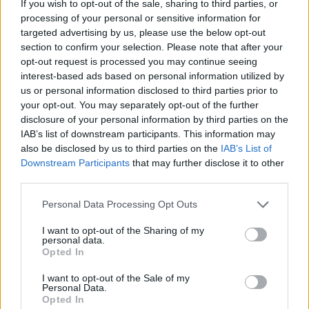
If you wish to opt-out of the sale, sharing to third parties, or
processing of your personal or sensitive information for
Bizonyos értelemben érthető, hogy Perculos rosszul
targeted advertising by us, please use the below opt-out
mérte fel a helyzetet. Soha nem látta az óceán
section to confirm your selection. Please note that after your
felszínét, sem a partot, Ausztráliát. Aztán a többi
opt-out request is processed you may continue seeing
kontinensről nem is beszélve. Sem a csillagokat nem
interest-based ads based on personal information utilized by
látta, és emiatt nem kellett a csillagokról sem
us or personal information disclosed to third parties prior to
hasonló elméleteket kitalálnia, mint az óceánról.
your opt-out. You may separately opt-out of the further
disclosure of your personal information by third parties on the
Perculos soha nem hagyta el a tengeri rózsájukat,
IAB’s list of downstream participants. This information may
így egész életében azt hitte, hogy egy akváriumban
also be disclosed by us to third parties on the
IAB’s List of
laknak, és amikor a globális felmelegedés miatt
Downstream Participants
that may further disclose it to other
három fokot melegedett a víz, akkor sem hagyta el a
third parties.
tengeri rózsájukat, azt hitte, hogy a szuper-gazdi
talán büntetésből csavarta fel a fűtést. Valamit
Please note that this website/app uses one or more Google
Personal Data Processing Opt Outs
biztos rosszul csináltak Perculával. Biztos
services and may gather and store information including but
fajtalankodtak, vagy mi. Aztán hamarosan az
not limited to your visit or usage behaviour. You may click to
I want to opt-out of the Sharing of my
personal data.
grant or deny consent to Google and its third-party tags to
áramlat is megszűnt, de ezt is végzetes bűntudattal
Opted In
use your data for below specified purposes in below Google
vette magára. Szóval még mindig viszonylag
consent section.
boldogan élt, csak éppen hamarosan meghalt, és
I want to opt-out of the Sale of my
Personal Data.
kipusztult az egész családja. Az akváriumban nem
Opted In
hívő halak pedig ma is boldogan élnek az