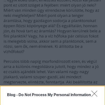
pont ez ütött szöget a fejében: miért olyan jó neki?
Miért van minden úgy elrendezve körülötte, hogy az
neki megfeleljen? Miért pont olyan a tenger
áramlása, hogy gazdagon sodorja a planktonokat
éppen Rózsi köpönyege alá? És egyáltalán, honnan
jön, és hová tart az áramlás? Hogyan kerülnek bele a
fini planktik? Vagy, ha a víz hőfoka pár celsius fokot
is melegebb volna, akkor sem a planktonok, sem a
rózsi, sem ők, nem élnének. Ki állította be a
vízhőfokot?
Perculos több napig morfondírozott ezen, és végül
arra a különös megoldásra jutott, hogy mindez a jó
ez csakis ajándék lehet. Van valami nagy-nagy
jóakaró, valami szuper-gazdi, aki mindezt
megtervezte, elintézte, fenntartja. Aki beállította az
áramoltatót, aki beleszórja a planktonokat az
áramlatba. Mert ugyebár az akváriumban nem
Blog -
Do Not Process My Personal Information
lesznek csak úgy magától planktonok. Igen,
nyilvánvalóan egy akváriumban laknak, erre jutott.