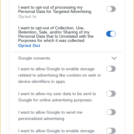
Antarktiszhoz egy kicsit közelebb.
I want to opt-out of processing my
Personal Data for Targeted Advertising.
Opted In
I want to opt-out of Collection, Use,
Retention, Sale, and/or Sharing of my
Personal Data that Is Unrelated with the
Címkék:
tanmese
kreacionizmus
istenérv
finomhangoltság
Purposes for which it was collected.
Opted Out
Google consents
I want to allow Google to enable storage
Ajánlott bejegyzések:
related to advertising like cookies on web or
device identifiers in apps.
Amikor pár éve még keresztények
I want to allow my user data to be sent to
irtottak muszlimokat Európában...
Google for online advertising purposes.
I want to allow Google to send me
personalized advertising.
Az indiai Jézus
I want to allow Google to enable storage