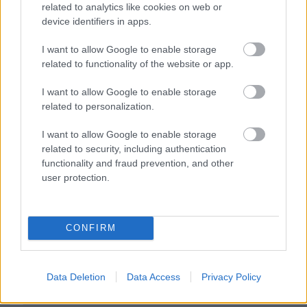
related to analytics like cookies on web or
device identifiers in apps.
A szerelem és a vallás irracionalitása
I want to allow Google to enable storage
related to functionality of the website or app.
I want to allow Google to enable storage
Mennyire beteg már az, hogy isten
related to personalization.
feláldozta fiát, hogy megbocsásson
nekünk?
I want to allow Google to enable storage
related to security, including authentication
functionality and fraud prevention, and other
user protection.
Az álszent, gerinctelen Bayer Zsóti esete
a demens, vénember pápával
CONFIRM
blog.hu
facebook
Data Deletion
Data Access
Privacy Policy