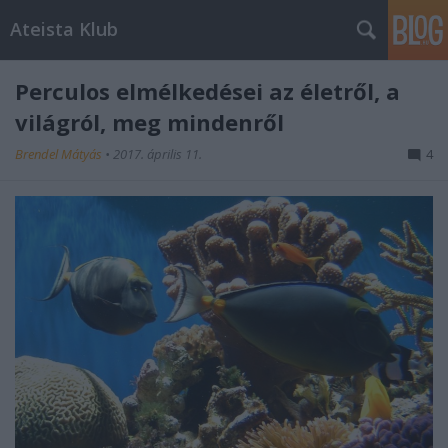
Ateista Klub
Perculos elmélkedései az életről, a
világról, meg mindenről
Brendel Mátyás
•
2017. április 11.
4