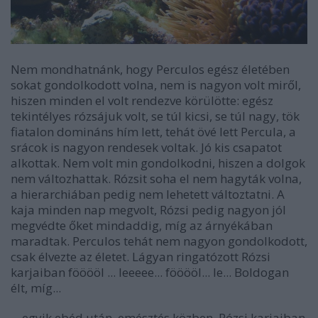
Nem mondhatnánk, hogy Perculos egész életében
sokat gondolkodott volna, nem is nagyon volt miről,
hiszen minden el volt rendezve körülötte: egész
tekintélyes rózsájuk volt, se túl kicsi, se túl nagy, tök
fiatalon domináns hím lett, tehát övé lett Percula, a
srácok is nagyon rendesek voltak. Jó kis csapatot
alkottak. Nem volt min gondolkodni, hiszen a dolgok
nem változhattak. Rózsit soha el nem hagyták volna,
a hierarchiában pedig nem lehetett változtatni. A
kaja minden nap megvolt, Rózsi pedig nagyon jól
megvédte őket mindaddig, míg az árnyékában
maradtak. Perculos tehát nem nagyon gondolkodott,
csak élvezte az életet. Lágyan ringatózott Rózsi
karjaiban fööööl ... leeeee... fööööl... le... Boldogan
élt, míg...
... egyik ebéd után, emésztés közben, Rózsi karjaiban