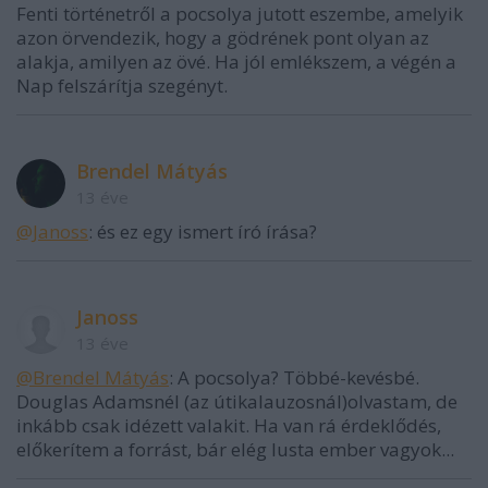
Fenti történetről a pocsolya jutott eszembe, amelyik
azon örvendezik, hogy a gödrének pont olyan az
alakja, amilyen az övé. Ha jól emlékszem, a végén a
Nap felszárítja szegényt.
Brendel Mátyás
13 éve
@Janoss
: és ez egy ismert író írása?
Janoss
13 éve
@Brendel Mátyás
: A pocsolya? Többé-kevésbé.
Douglas Adamsnél (az útikalauzosnál)olvastam, de
inkább csak idézett valakit. Ha van rá érdeklődés,
előkerítem a forrást, bár elég lusta ember vagyok...