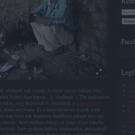
Kere
Face
Legf
Ó az
 sétányról volt ismert, és régen annyit tudtam róla,
Min
Amik
dalmi Nobel-díjat kapott. A "Sadhana" ("The realization
musz
lozofikus, még ha pocsék is. Szerintem a
hangoskönyv
Éde
, pláne megvenni. És a hangoskönyvet is csak azért
Ha Á
i alap lehet sok hinduista-buddhista jellegű new age-
akko
miér
 ateista - hívő vitában elmegy az irány olyan irányba,
Az a
 kritizál. Ilyen gyakran hallott látomásokat, amelyekről
Iste
an kitől hallott ilyet. Pontosabban, sok hétköznapi