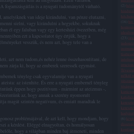
gamzásgátlásra sem ad megoldást. Ezen vallások
házassá
(
2
)
héza
 A fogamzásgátlás is a nyugati tudománytól várható.
hindui
hitchen
d, amelyiknek van ideje kirándulni, van pénze elutazni,
(
16
)
hit
d menni síelni, vagy kirándulni a hegyekbe, sokuknak
homosze
ázban él egy faluban vagy egy kertesházi övezetben, még
idealiz
mennyiben ezt a kapcsolatot úgy értjük, hogy a
(
23
)
iga
 élményeket vesszük, és nem azt, hogy tele van a
indonéz
instrum
tisztess
leti, azt nem tudom,és nehéz lenne összehasonlítani, de
intolera
irracion
em zárja ki, hogy az emberek szeressék egymást.
Tévesz
nélkül n
mbernek tényleg csak egyvalamije van a nyugati
játszma
teista: az istenhite. És erre a nyugati embernél tényleg
jóságos
erintünk éppen hogy pozitívum - mármint az ateizmus -,
karácso
. Szerintünk az, hogy annak a szerény nyomorult
katolic
tja magát szintén negatívum, és emiatt maradtak le
kereszte
kereszt
hadjára
a gonosz problémájával, de azt kell, hogy mondjam, hogy
(
6
)
kivé
disszon
szi a kérdést. Eléggé elnagyoltan, és homályosan
kontinen
i belőle, hogy a világban minden baj átmeneti, minden