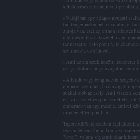
- A hindu vagy buddhista vallás a fo
keletkezésekor ez nem volt probléma.
- Valójában egy átlagos nyugati csalá
tud tengerparton néha nyaralni, el tu
autója van, esetleg otthon is kertes h
a természethez is közelebb van, már a
természettel való pozitív, lélekemelő
szalmazsák csótánnyal.
- Ami az emberek közötti szeretetet il
azt gondolom, hogy nyugaton semmi n
- A hindu vagy bangladeshi szegény e
emberrel szemben, ha a nyugati éppen a
sokkal több az esély. Ami viszont sz
és az összes előző pont emellett szól
embernek van egy meséje, amivel kábí
minden előző pontban.
Tagore külön fejezetben foglalkozik 
igazán fel sem fogja, komolyan sem ve
"érvel", valami olyasmit akar kihozn