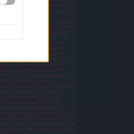
k
(
1
)
egyház
(
3
)
egyházadó
(
1
)
egyházállam
házkritika
(
5
)
egyháztörvény
(
3
)
egyiptom
ktság
(
1
)
egzisztencializmus
(
2
)
tswissenschaft
(
2
)
életfilozófia
(
2
)
életrajz
(
2
)
lélet
(
5
)
élet értelme
(
27
)
eliminativizmus
(
1
)
és
(
2
)
ellentmondások
(
2
)
elmefilozófia
(
3
)
(
1
)
élmény
(
3
)
elnyomás
(
3
)
elv
(
1
)
zmus
(
7
)
eq
(
1
)
eretnekek
(
3
)
erkölcs
(
29
)
 relativizmus
(
7
)
erőszak
(
11
)
erotika
(
2
)
nd
(
3
)
értelem
(
5
)
értelem és érzelem
(
8
)
 hiba
(
3
)
érzelem
(
7
)
esztétika
(
3
)
etika
(
26
)
atás
(
2
)
etikaóra
(
6
)
etiopia
(
1
)
eu
(
1
)
tia
(
1
)
evangelium
(
1
)
evangéliumok
(
8
)
ó
(
13
)
evolúcó
(
1
)
ezotéria
(
6
)
facebook
(
2
)
mus
(
8
)
fejlődés
(
1
)
feltámadás
(
4
)
gosodás
(
6
)
feminizmus
(
5
)
fenyő
(
1
)
fetisizmus
mann
(
1
)
film
(
16
)
filozófia
(
1
)
filozófiai
lizmus
(
1
)
filozófus
(
17
)
filozófusok
(
4
)
zág
(
2
)
finomhangoltság
(
5
)
fizika
(
3
)
zmus
(
4
)
flow
(
4
)
fogalomrendszer
(
1
)
g
(
1
)
fundamentalizmus
(
6
)
genezis
(
1
)
záció
(
1
)
gonosz
(
21
)
gy
(
1
)
gyerekek
(
3
)
ság
(
3
)
gyónás
(
1
)
háború
(
1
)
hadisz
(
1
)
hadith
yomány
(
1
)
halál
(
20
)
halál közeli élmény
(
2
)