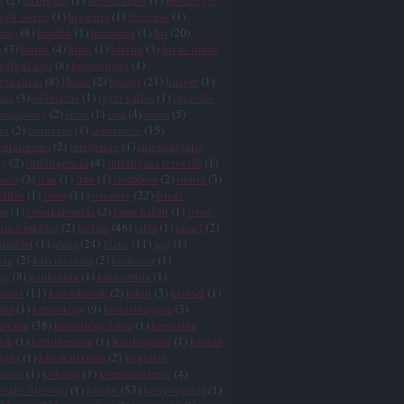
g
(
2
)
hazugság
(
1
)
hedonizmus
(
1
)
Heidegger
gok istene
(
1
)
higiénia
(
1
)
himnusz
(
1
)
zmus
(
8
)
hinduk
(
1
)
hírcsárda
(
1
)
hit
(
20
)
s
(
3
)
hittan
(
4
)
hitvi
(
1
)
hitvita
(
3
)
hit és tudás
 nélkül élni
(
8
)
homeopátia
(
1
)
xualitás
(
8
)
Hume
(
2
)
humor
(
21
)
húsvét
(
1
)
mus
(
3
)
időutazás
(
1
)
igazi vallás
(
1
)
igazolás
zságosság
(
2
)
ikon
(
1
)
ima
(
4
)
india
(
5
)
ia
(
2
)
indukció
(
1
)
inkvizíció
(
15
)
entalizmus
(
2
)
integráció
(
1
)
intellektuális
ég
(
2
)
intelligencia
(
4
)
intelligens tervezés
(
1
)
ncia
(
3
)
irán
(
1
)
Irán
(
1
)
irodalom
(
2
)
irónia
(
3
)
alitás
(
1
)
isten
(
11
)
istenérv
(
22
)
Isteni
me
(
1
)
istenkáromlás
(
2
)
isten halott
(
1
)
isten
incs erkölcs
(
2
)
iszlám
(
46
)
ízlés
(
1
)
izrael
(
2
)
elmélet
(
1
)
jézus
(
24
)
Jézus
(
11
)
jog
(
1
)
ság
(
2
)
kálvinizmus
(
2
)
karácson
(
1
)
ny
(
8
)
karikatúra
(
1
)
katasztrófa
(
1
)
izmus
(
11
)
katolikusok
(
2
)
kdnp
(
3
)
kereszt
(
1
)
lés
(
1
)
keresztény
(
9
)
keresztényésg
(
3
)
énység
(
38
)
keresztény isten
(
1
)
keresztes
tok
(
1
)
kettős mérce
(
1
)
Kierkegaard
(
1
)
kínzás
gzés
(
1
)
klerikalizmus
(
2
)
kognitív
ancia
(
1
)
kölcsey
(
1
)
kommunizmus
(
4
)
tális filozófia
(
1
)
könyv
(
53
)
könyvégetés
(
1
)