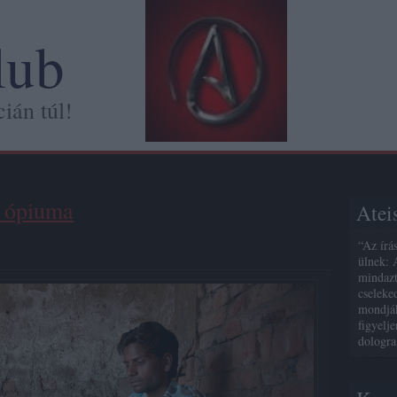
lub
ián túl!
 ópiuma
Atei
“Az írá
ülnek: 
mindazt
cseleke
mondják
figyelj
dologra