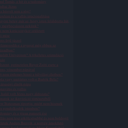
nd Tamás, a hit és a tudomány
ndiai Jézus
a húsvét sem a régi!
erelem és a vallás irracionalitása
yire beteg már az, hogy isten feláldozta fiát,
y megbocsásson nekünk?
s nem karácsonykor született
li mise
res fejű jászol
zlámosodik-e a nyugat még ebben az
zázadban?
ulált Univerzum? A tökéletes szimuláció
ság
lszent, gerinctelen Bayer Zsóti esete a
ens, vénember pápával
t nem érdemes hinni a túlvilági életben?
sta vagy unitárius volt-e Bartók Béla?
ársasági elnök-pápa
navírus és vallás
 halál volt Jézus nagy áldozata?
natok az iknvizíció történetéből
w Statesman riportja: miért nem hisznek
es gondolkodók istenben?
domány és a józan paraszti ész
llás nem tesz erkölcsösebbé és nem boldogít
letek Anders Breivik, a norvég ámokfutó
sztény-fundamentalista Mein Kampfjából