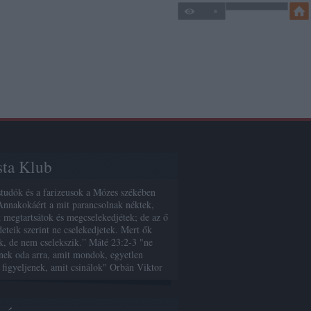
sta Klub
studók és a farizeusok a Mózes székében
Annakokáért a mit parancsolnak néktek,
 megtartsátok és megcselekedjétek; de az ő
deteik szerint ne cselekedjetek. Mert ők
, de nem cselekszik.” Máté 23:2-3 "ne
enek oda arra, amit mondok, egyetlen
 figyeljenek, amit csinálok" Orbán Viktor