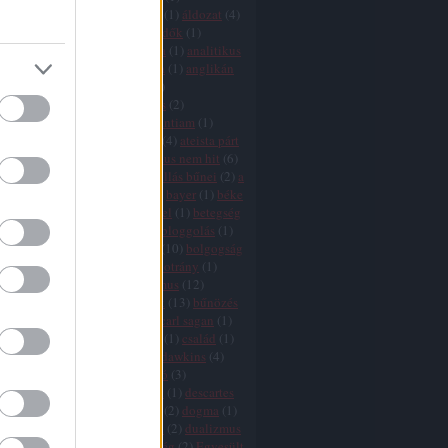
icizmus
(
9
)
agresszió
(
4
)
AIDS
(
1
)
áldozat
(
4
)
ány
(
1
)
államegyház
(
6
)
állatvédők
(
1
)
mus
(
2
)
áltudomány
(
3
)
Amerika
(
1
)
analitikus
ógia
(
1
)
anarchizmus
(
2
)
anglia
(
1
)
anglikán
(
1
)
angyalok
(
1
)
animizmus
(
1
)
mitizmus
(
1
)
antropocentrizmus
(
2
)
tika
(
1
)
argumentum ad ignorantiam
(
1
)
10
)
ateisták
(
1
)
ateista egyház
(
4
)
ateista párt
zmus
(
25
)
ausztria
(
1
)
az ateizmus nem hit
(
6
)
je
(
2
)
a vallások vége
(
11
)
a vallás bűnei
(
2
)
a
vége
(
8
)
babona
(
1
)
bátorság
(
2
)
bayer
(
1
)
béke
(
1
)
bergoglio
(
3
)
bertrand russel
(
1
)
betegség
ia
(
16
)
biblia
(
11
)
bizalom
(
1
)
bloggolás
(
1
)
aram
(
1
)
boldog
(
1
)
boldogság
(
10
)
bolgogság
ön
(
2
)
boszorkányüldözés
(
2
)
botrány
(
1
)
(
2
)
búcsúcédulák
(
1
)
buddhizmus
(
12
)
isten
(
2
)
bűnkultusz
(
2
)
bűnök
(
13
)
bűnözés
ka
(
1
)
bűvészet
(
1
)
cáfolás
(
1
)
carl sagan
(
1
)
(
1
)
cenzúra
(
7
)
cherry picking
(
1
)
család
(
1
)
hamu
(
1
)
csoda
(
11
)
csodák
(
1
)
dawkins
(
4
)
s
(
7
)
dekadencia
(
1
)
demarkáció
(
3
)
fia
(
1
)
demokrácia
(
6
)
Dennett
(
1
)
descartes
rot
(
5
)
divergencia
(
16
)
djihad
(
2
)
dogma
(
1
)
 adams
(
1
)
dőzsölés
(
1
)
drogok
(
2
)
dualizmus
ihád
(
2
)
egészség
(
1
)
egyenlőség
(
2
)
Egyesült