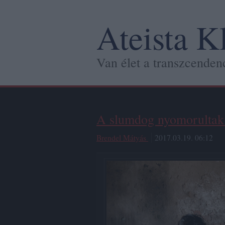
Ateista K
Van élet a transzcendenc
A slumdog nyomorultak
Brendel Mátyás
2017.03.19. 06:12