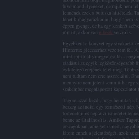
hívő mond ilyeneket, de rájuk nem leh
lennének ezek a butuska hittételek. Ta
lehet kimagyarázkodni, hogy "nem is
éppen gyenge, de ha egy konkrét szöveg
mit írt, akkor van
e-book
verzió is.
Egyébként a könyvet egy sívakáció ke
Hintertux gleccserhez vezettem fel. 
mint spirituális megvalósulás - nagyon
ráadásul az egyik legközönségesebb 
és kifejező erejének felel meg. Több
nem tudtam nem erre asszociálni. En
mennyire nem jelent semmit ha egy szó
szakember megalapozott kapcsolatot t
Tagore azzal kezdi, hogy bemutatja, h
bezzeg az indiai egy természeti nép.
történelmi és néprajzi ismeretei lenné
benne az általánosítás. Amikor Tagore 
országokban, amelyet ismert, nagyobb 
látom ennek a jelentőségét, azok az 