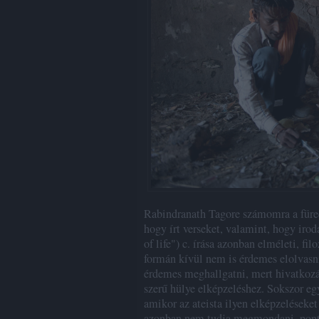
Rabindranath Tagore számomra a füredi
hogy írt verseket, valamint, hogy iro
of life") c. írása azonban elméleti, fi
formán kívül nem is érdemes elolvasni
érdemes meghallgatni, mert hivatkozás
szerű hülye elképzeléshez. Sokszor egy
amikor az ateista ilyen elképzeléseket
azonban nem tudja megmondani, pontos