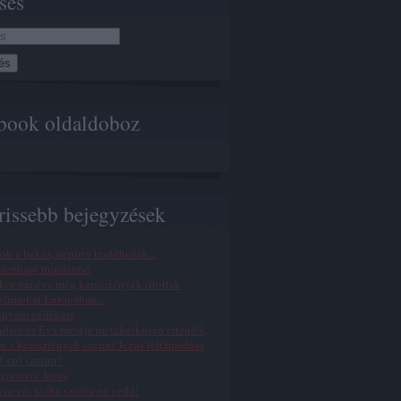
sés
book oldaldoboz
rissebb bejegyzések
ok a békés, népirtó buddhisták...
denható minden6ó
or pár éve még keresztények irtottak
limokat Európában...
snyám emlékére
dám és Éva meséje metaforikusan értendő,
r a keresztények szerint Jézus feltámadása
t szó szerint?
gresszív Jézus
n nevét hiába szádra ne vedd!