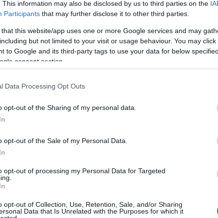
ságból egy új területet, hány feltaláló volt büszke a
. This information may also be disclosed by us to third parties on the
IA
régi
 volt számára a legfőbb motiváció. A kapitalizmus pedig
Participants
that may further disclose it to other third parties.
Freu
, amelynek egyik alapja, hogy az embereket önzőnek, de
 that this website/app uses one or more Google services and may gath
l, és eme emberek egyéni érdekei mozgatják
including but not limited to your visit or usage behaviour. You may click 
ot. Mindez nem működne szeretet alapon.
Álla
 to Google and its third-party tags to use your data for below specifi
lásra a tojásból kikelő csirke, aki meglátja, hogy szabad.
ogle consent section.
ág. Csakhogy szerintem pedig pontosan az ateizmus
Élet
 tojáshéj burkában. Nehéz volna vitatni, hogy a
List
l Data Processing Opt Outs
of c
almaznak az emberek számára, és nem a nagyobb
List
die 
o opt-out of the Sharing of my personal data.
List
emberek nyomorultul élnek. Szerintünk pedig pontosan,
In
sépa
nek nyomorult módon. És pontosan ezeknek a
Miér
kön
Ahogy a Római Birodalom szerencsétlenjeinek jó volt a
o opt-out of the Sale of my Personal Data.
Mod
ltaknak jó vigasz lehet az, hogy nekik ugyan semmijük
In
Szek
zethez, és istenhez, és szeretetben élnek. Így válik a
egyh
umává". És a népek eme ópiuma pontosan hozzá is járult
to opt-out of processing my Personal Data for Targeted
ing.
radjon. Talán pont azért, mert nem vágytak annyira,
In
. Miközben persze a maharadzsák ott is mohók voltak,
Cím
lyen ópiumokkal kábítottak, mint Tagore vallása.
o opt-out of Collection, Use, Retention, Sale, and/or Sharing
ersonal Data that Is Unrelated with the Purposes for which it
1
(
1
)
ab
ték, hogy a szegény rabszolgák, és szegény proletárok
lected.