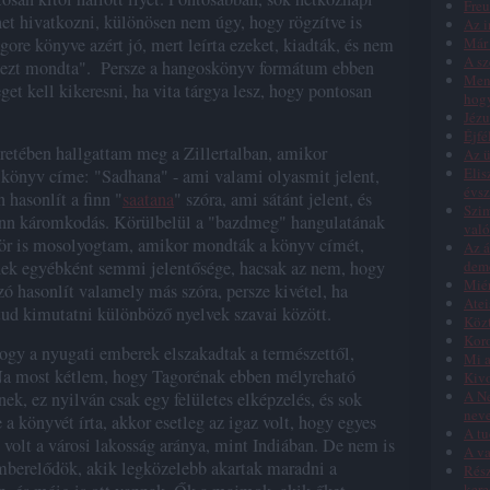
Freu
et hivatkozni, különösen nem úgy, hogy rögzítve is
Az i
Már 
gore könyve azért jó, mert leírta ezeket, kiadták, és nem
A sz
 ezt mondta". Persze a hangoskönyv formátum ebben
Menn
et kell kikeresni, ha vita tárgya lesz, hogy pontosan
hog
Jézu
Éjfé
retében hallgattam meg a Zillertalban, amikor
Az ü
Elis
A könyv címe: "Sadhana" - ami valami olyasmit jelent,
évs
 hasonlít a finn "
saatana
" szóra, ami sátánt jelent, és
Szim
finn káromkodás. Körülbelül a "bazdmeg" hangulatának
való
ször is mosolyogtam, amikor mondták a könyv címét,
Az á
dem
nek egyébként semmi jelentősége, hacsak az nem, hogy
Miér
 hasonlít valamely más szóra, persze kivétel, ha
Atei
ud kimutatni különböző nyelvek szavai között.
Közt
Koro
ogy a nyugati emberek elszakadtak a természettől,
Mi a
 Na most kétlem, hogy Tagorénak ebben mélyreható
Kivo
A Ne
nek, ez nyilván csak egy felületes elképzelés, és sok
nev
a könyvét írta, akkor esetleg az igaz volt, hogy egyes
A tu
volt a városi lakosság aránya, mint Indiában. De nem is
A va
emberelődök, akik legközelebb akartak maradni a
Rész
kere