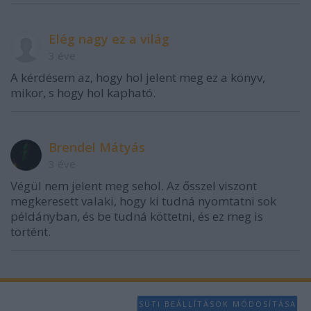
Elég nagy ez a világ
3 éve
A kérdésem az, hogy hol jelent meg ez a könyv,
mikor, s hogy hol kapható.
Brendel Mátyás
3 éve
Végül nem jelent meg sehol. Az ősszel viszont
megkeresett valaki, hogy ki tudná nyomtatni sok
példányban, és be tudná köttetni, és ez meg is
történt.
SÜTI BEÁLLÍTÁSOK MÓDOSÍTÁSA