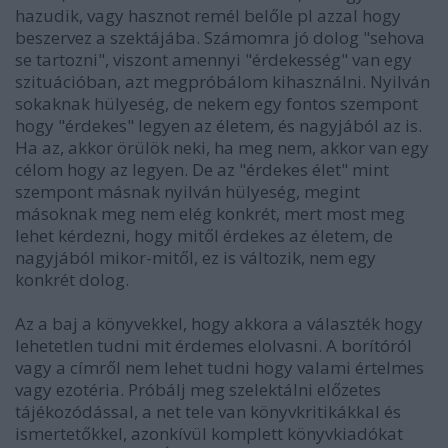
hazudik, vagy hasznot remél belőle pl azzal hogy
beszervez a szektájába. Számomra jó dolog "sehova
se tartozni", viszont amennyi "érdekesség" van egy
szituációban, azt megpróbálom kihasználni. Nyilván
sokaknak hülyeség, de nekem egy fontos szempont
hogy "érdekes" legyen az életem, és nagyjából az is.
Ha az, akkor örülök neki, ha meg nem, akkor van egy
célom hogy az legyen. De az "érdekes élet" mint
szempont másnak nyilván hülyeség, megint
másoknak meg nem elég konkrét, mert most meg
lehet kérdezni, hogy mitől érdekes az életem, de
nagyjából mikor-mitől, ez is változik, nem egy
konkrét dolog.
Az a baj a könyvekkel, hogy akkora a választék hogy
lehetetlen tudni mit érdemes elolvasni. A borítóról
vagy a címről nem lehet tudni hogy valami értelmes
vagy ezotéria. Próbálj meg szelektálni előzetes
tájékozódással, a net tele van könyvkritikákkal és
ismertetőkkel, azonkívül komplett könyvkiadókat