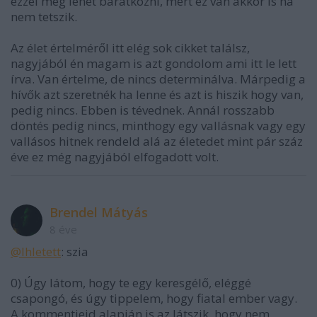
ezzel meg lehet barátkozni, mert ez van akkor is ha
nem tetszik.
Az élet értelméről itt elég sok cikket találsz,
nagyjából én magam is azt gondolom ami itt le lett
írva. Van értelme, de nincs determinálva. Márpedig a
hívők azt szeretnék ha lenne és azt is hiszik hogy van,
pedig nincs. Ebben is tévednek. Annál rosszabb
döntés pedig nincs, minthogy egy vallásnak vagy egy
vallásos hitnek rendeld alá az életedet mint pár száz
éve ez még nagyjából elfogadott volt.
Brendel Mátyás
8 éve
@Ihletett
: szia
0) Úgy látom, hogy te egy keresgélő, eléggé
csapongó, és úgy tippelem, hogy fiatal ember vagy.
A kommentjeid alapján is az látszik, hogy nem