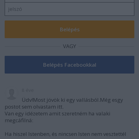
VAGY
8 éve
Üdv!Most jövök ki egy vallásból.Még esgy
postot sem olvastam itt.
Van egy idézetem amit szeretném ha valaki
megcáfilná:
Ha hiszel Istenben, és nincsen Isten nem vesztettél