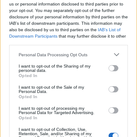
és nem fog az életedben sokáig segíteni, még ha
us or personal information disclosed to third parties prior to
esetleg tetszett is a válasz, és jól hangzott. Nem
your opt-out. You may separately opt-out of the further
marad meg mélyen benned, mert nem dolgoztál
disclosure of your personal information by third parties on the
meg vele.
IAB’s list of downstream participants. This information may
also be disclosed by us to third parties on the
IAB’s List of
2) A második fontos dolog, és ez visszautal arra,
Downstream Participants
that may further disclose it to other
hogy a kommentjeidben volt két igen ellentétes
third parties.
felfogás, az a következő. A kérdésed az idézettel egy
Please note that this website/app uses one or more Google
Personal Data Processing Opt Outs
ismert érvre és kérdésre utal, az ún. Pascal
services and may gather and store information including but
fogadására. Az idézet Pascaltól van (nem biztos,
not limited to your visit or usage behaviour. You may click to
I want to opt-out of the Sharing of my
hogy a te idézeted pontos idézet, de valami ilyesmit
personal data.
grant or deny consent to Google and its third-party tags to
Opted In
írt.) Na most a Pascal fogadása az azért abból indul
use your data for below specified purposes in below Google
ki, hogy az élet értelmével kapcsolatban az
consent section.
I want to opt-out of the Sale of my
embernek a szokásos elképzelése van. Azaz az
Personal Data.
életben szeretne jól élni, nem akar szenvedni, és, ha
Opted In
van túlvilág, akkor arra is ugyanez vonatozik. A
I want to opt-out of processing my
Pascal fogadása érvet teljesen felborítja az olyan
Personal Data for Targeted Advertising.
kérdés, hogy: "de hát mi is az élet értelme?" illetve,
Opted In
hogy: "h már nem emlékszek valamire, akkor nem
I want to opt-out of Collection, Use,
mindegy?". Ha ugyanis ilyeneket kérdezel, az
Retention, Sale, and/or Sharing of my