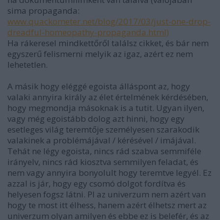
sima propaganda:
www.quackometer.net/blog/2017/03/just-one-drop-
dreadful-homeopathy-propaganda.html)
Ha rákeresel mindkettőről találsz cikket, és bár nem
egyszerű felismerni melyik az igaz, azért ez nem
lehetetlen.
A másik hogy eléggé egoista álláspont az, hogy
valaki annyira király az élet értelmének kérdésében,
hogy megmondja másoknak is a tutit. Ugyan ilyen,
vagy még egoistább dolog azt hinni, hogy egy
esetleges világ teremtője személyesen szarakodik
valakinek a problémájával / kérésével / imájával.
Tehát ne légy egoista, nincs rád szabva semmiféle
irányelv, nincs rád kiosztva semmilyen feladat, és
nem vagy annyira bonyolult hogy teremtve legyél. Ez
azzal is jár, hogy egy csomó dolgot fordítva és
helyesen fogsz látni. Pl az univerzum nem azért van
hogy te most itt élhess, hanem azért élhetsz mert az
univerzum olyan amilyen és ebbe ez is belefér, és az