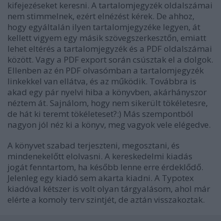
kifejezéseket keresni. A tartalomjegyzék oldalszámai
nem stimmelnek, ezért elnézést kérek. De ahhoz,
hogy egyáltalán ilyen tartalomjegyzéke legyen, át
kellett vigyem egy másik szövegszerkesztőn, emiatt
lehet eltérés a tartalomjegyzék és a PDF oldalszámai
között. Vagy a PDF export során csúsztak el a dolgok.
Ellenben az én PDF olvasómban a tartalomjegyzék
linkekkel van ellátva, és az működik. Továbbra is
akad egy pár nyelvi hiba a könyvben, akárhányszor
néztem át. Sajnálom, hogy nem sikerült tökéletesre,
de hát ki teremt tökéleteset?:) Más szempontból
nagyon jól néz ki a könyv, meg vagyok vele elégedve.
A könyvet szabad terjeszteni, megosztani, és
mindenekelőtt elolvasni. A kereskedelmi kiadás
jogát fenntartom, ha később lenne erre érdeklődő.
Jelenleg egy kiadó sem akarta kiadni. A Typotex
kiadóval kétszer is volt olyan tárgyalásom, ahol már
elérte a komoly terv szintjét, de aztán visszakoztak.