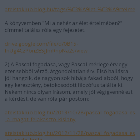
ateistaklub.blog.hu/tags/%C3%A9let_%C3%A9rtelme
A könyvemben "Mi a nehéz az élet értelmében?"
címmel találsz róla egy fejezetet.
drive.google.com/file/d/0B15-
InUg4CzPbnZESjJmRnpNa2s/view
2) A Pascal fogadása, vagy Pascal mérlege érv egy
ezer sebből vérző, átgondolatlan érv. Első hallásra
jól hangzik, de nagyon sok hibája fakad abból, hogy
egy keresztény, betokosodott filozófus találta ki.
Nekem nincs olyan írásom, amely jól végigvenné ezt
a kérdést, de van róla pár postom:
ateistaklub.blog.hu/2013/10/28/pascal_fogadasa_es
_a_magat_felakaszto_kislany
ateistaklub.blog.hu/2012/11/28/pascal_fogadasa_es
_az_oszlo_hulla