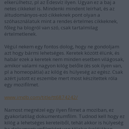
elkerülhetsz, pl az Édesvíz ilyen. Ugyan ez a baj a
netes cikkekel is. Mindenki mindent leírhat, és az
áltudományos-ezó cikkeknek pont olyan a
szóhasználatuk mint a rendes értelmes cikkeknek,
főleg ha blogról van szó, csak tartalmilag
értelmetlenek.
Végül nekem egy fontos dolog, hogy ne gondoljam
azt hogy bármi lehetséges. Keretek között élünk, és
habár ezek a keretek nem minden esetben világosak,
amikor valami nagyon kilóg belőle (és sok ilyen van,
pl a homeopátia) az kilóg és hülyeség az egész. Csak
azért jutott ez eszembe mert most készítettek róla
egy mozifilmet.
www.imdb.com/title/tt6874242/
Namost megnézel egy ilyen filmet a moziban, ez
gyakorlatilag dokumentumfilm. Tudnod kell hogy ez
kilóg a lehetséges kereteiből, tehát akkor is hülyeség
ha dokumentumfilmként van tálalva (valójában