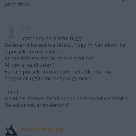
primitív is.
8 éve
Igaz hogy nem attól függ.
De én arra keresem a választ hogy mi van akkor ha
elpocsékolom az életem.
Az ateisták szerint mi az élet értelme?
Mi van a halál uttán?
És ha elpocsékolom az életemet akkor ha már
meghalok ugyis mindegy vagy nem?
Tehát:
Ha nincs isten és hiszel benne az életedet veszíted el.
De akkor mit ér az életünk?
Atomic Warning
8 éve