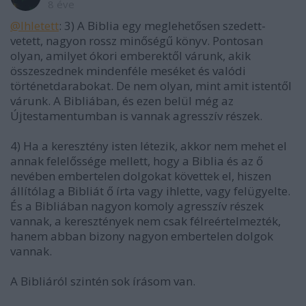
8 éve
@Ihletett
: 3) A Biblia egy meglehetősen szedett-
vetett, nagyon rossz minőségű könyv. Pontosan
olyan, amilyet ókori emberektől várunk, akik
összeszednek mindenféle meséket és valódi
történetdarabokat. De nem olyan, mint amit istentől
várunk. A Bibliában, és ezen belül még az
Újtestamentumban is vannak agresszív részek.
4) Ha a keresztény isten létezik, akkor nem mehet el
annak felelőssége mellett, hogy a Biblia és az ő
nevében embertelen dolgokat követtek el, hiszen
állítólag a Bibliát ő írta vagy ihlette, vagy felügyelte.
És a Bibliában nagyon komoly agresszív részek
vannak, a keresztények nem csak félreértelmezték,
hanem abban bizony nagyon embertelen dolgok
vannak.
A Bibliáról szintén sok írásom van.