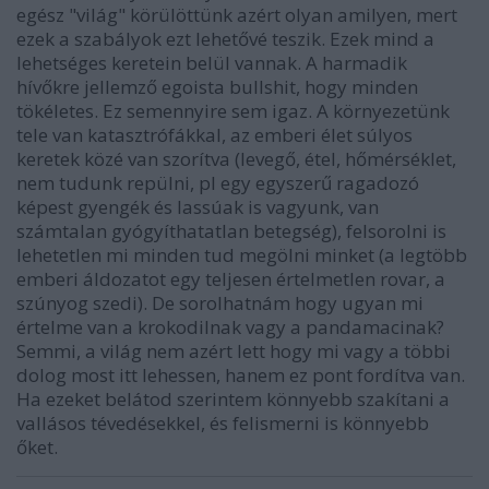
egész "világ" körülöttünk azért olyan amilyen, mert
ezek a szabályok ezt lehetővé teszik. Ezek mind a
lehetséges keretein belül vannak. A harmadik
hívőkre jellemző egoista bullshit, hogy minden
tökéletes. Ez semennyire sem igaz. A környezetünk
tele van katasztrófákkal, az emberi élet súlyos
keretek közé van szorítva (levegő, étel, hőmérséklet,
nem tudunk repülni, pl egy egyszerű ragadozó
képest gyengék és lassúak is vagyunk, van
számtalan gyógyíthatatlan betegség), felsorolni is
lehetetlen mi minden tud megölni minket (a legtöbb
emberi áldozatot egy teljesen értelmetlen rovar, a
szúnyog szedi). De sorolhatnám hogy ugyan mi
értelme van a krokodilnak vagy a pandamacinak?
Semmi, a világ nem azért lett hogy mi vagy a többi
dolog most itt lehessen, hanem ez pont fordítva van.
Ha ezeket belátod szerintem könnyebb szakítani a
vallásos tévedésekkel, és felismerni is könnyebb
őket.