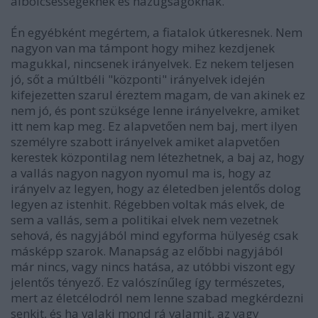
álbölcsességeknek és hazugságoknak.
Én egyébként megértem, a fiatalok útkeresnek. Nem
nagyon van ma támpont hogy mihez kezdjenek
magukkal, nincsenek irányelvek. Ez nekem teljesen
jó, sőt a múltbéli "központi" irányelvek idején
kifejezetten szarul éreztem magam, de van akinek ez
nem jó, és pont szüksége lenne irányelvekre, amiket
itt nem kap meg. Ez alapvetően nem baj, mert ilyen
személyre szabott irányelvek amiket alapvetően
kerestek központilag nem létezhetnek, a baj az, hogy
a vallás nagyon nagyon nyomul ma is, hogy az
irányelv az legyen, hogy az életedben jelentős dolog
legyen az istenhit. Régebben voltak más elvek, de
sem a vallás, sem a politikai elvek nem vezetnek
sehová, és nagyjából mind egyforma hülyeség csak
másképp szarok. Manapság az előbbi nagyjából
már nincs, vagy nincs hatása, az utóbbi viszont egy
jelentős tényező. Ez valószínűleg így természetes,
mert az életcélodról nem lenne szabad megkérdezni
senkit, és ha valaki mond rá valamit, az vagy