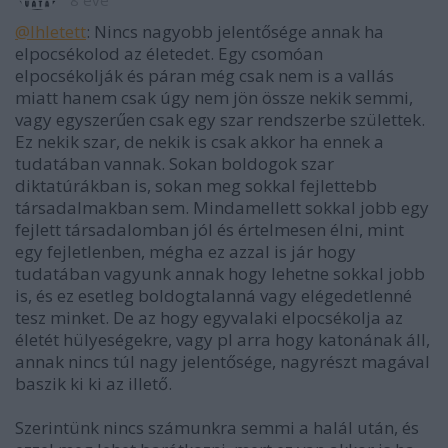
@Ihletett
: Nincs nagyobb jelentősége annak ha
elpocsékolod az életedet. Egy csomóan
elpocsékolják és páran még csak nem is a vallás
miatt hanem csak úgy nem jön össze nekik semmi,
vagy egyszerűen csak egy szar rendszerbe születtek.
Ez nekik szar, de nekik is csak akkor ha ennek a
tudatában vannak. Sokan boldogok szar
diktatúrákban is, sokan meg sokkal fejlettebb
társadalmakban sem. Mindamellett sokkal jobb egy
fejlett társadalomban jól és értelmesen élni, mint
egy fejletlenben, mégha ez azzal is jár hogy
tudatában vagyunk annak hogy lehetne sokkal jobb
is, és ez esetleg boldogtalanná vagy elégedetlenné
tesz minket. De az hogy egyvalaki elpocsékolja az
életét hülyeségekre, vagy pl arra hogy katonának áll,
annak nincs túl nagy jelentősége, nagyrészt magával
baszik ki ki az illető.
Szerintünk nincs számunkra semmi a halál után, és