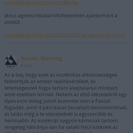
ateistaklub.blog.hu/tags/Biblia
Jézus agresszivitásárólkifejezetten ajánlom ezt a
postot:
ateistaklub.blog.hu/2016/11/13/az_agressziv_jezus
Atomic Warning
8 éve
Az a baj, hogy ezek az ezotérikus álbölcsességek
felborítják az ember realitásérzékét, és
lehetségesnek fogja tartani alaptalanul mindazt
amit ezekben leírnak. Nekem az első idézetedről egy
ilyen ezós dolog jutott eszembe nem a Pascal
fogadás, amit 4 pálcikával (vonallal) demonstrálnak,
és talán még a te idézetednél is egyszerűbb és
hamisabb. Az ezotériát nagyon károsnak tartom,
rengeteg hátránya van ha valaki felül ezeknek az