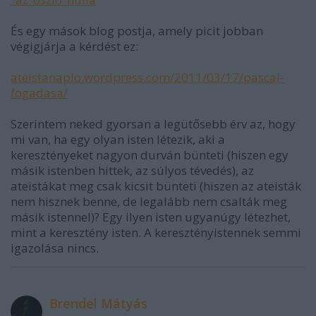
És egy mások blog postja, amely picit jobban
végigjárja a kérdést ez:
ateistanaplo.wordpress.com/2011/03/17/pascal-
fogadasa/
Szerintem neked gyorsan a legütősebb érv az, hogy
mi van, ha egy olyan isten létezik, aki a
keresztényeket nagyon durván bünteti (hiszen egy
másik istenben hittek, az súlyos tévedés), az
ateistákat meg csak kicsit bünteti (hiszen az ateisták
nem hisznek benne, de legalább nem csalták meg
másik istennel)? Egy ilyen isten ugyanúgy létezhet,
mint a keresztény isten. A keresztényistennek semmi
igazolása nincs.
Brendel Mátyás