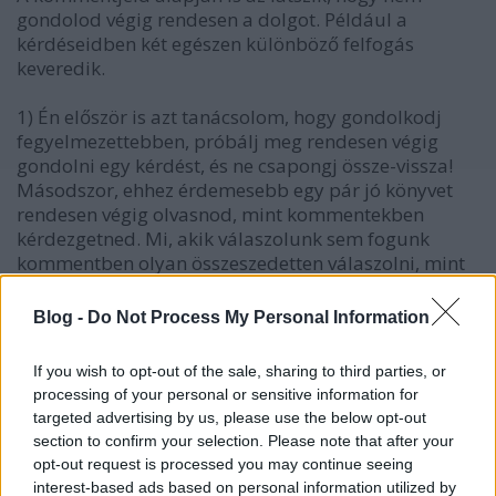
gondolod végig rendesen a dolgot. Például a
kérdéseidben két egészen különböző felfogás
keveredik.
1) Én először is azt tanácsolom, hogy gondolkodj
fegyelmezettebben, próbálj meg rendesen végig
gondolni egy kérdést, és ne csapongj össze-vissza!
Másodszor, ehhez érdemesebb egy pár jó könyvet
rendesen végig olvasnod, mint kommentekben
kérdezgetned. Mi, akik válaszolunk sem fogunk
kommentben olyan összeszedetten válaszolni, mint
ha egy könyvet, amelyet gondosan
megszerkesztettek, olvasol végig. Te pedig mindjárt
Blog -
Do Not Process My Personal Information
azzal kezdted, hogy nem olvastál a blogról semmit,
de kérdezel. Mintha lusta lennél komolyabb,
If you wish to opt-out of the sale, sharing to third parties, or
hosszabb szöveget olvasni, és mintha inkább az
processing of your personal or sensitive information for
emberektől közvetlenül, párbeszédben akarnál
targeted advertising by us, please use the below opt-out
gyors válaszokat, gyors megnyugvást találni. Ez túl
section to confirm your selection. Please note that after your
olcsó, és nem fog menni. Mármint nem fogsz az
opt-out request is processed you may continue seeing
emberektől egy kommentben alapos választ kapni,
interest-based ads based on personal information utilized by