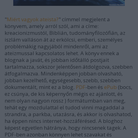
"
Miért vagyok ateista?
" címmel megjelent a
könyvem, amely arról szól, ami a címe:
kreacionizmustól, Biblián, tudományfilozófián, az
iszlám valláson át az erkölcsi, emberi, személyes
problémákig nagyjából mindenről, ami az
ateizmussal kapcsolatos lehet. A könyv ennek a
blognak a javát, és jobban időtálló postjait
tartalmazza, sokszor jelentősen átdolgozva, szebben
átfogalmazva. Mindenképpen jobban olvasható,
jobban kezelhető, egységesebb, szebb, szebben
dokumentált, mint ez a blog.
PDF
-ben és
ePub
(bocs,
ez csúnya, de kis képernyőn mégis ez ajánlott, és
nem olyan nagyon rossz ) formátumban van meg,
tehát egy mozdulattal el tudod vinni magaddal a
strandra, a parkba, utazásra, és akkor is olvashatod,
ha éppen nincs internet-hozzáférésed. A bloghoz
képest egyetlen hátránya, hogy nincsenek tagek. A
PDF-ben azonban könnyen lehet szavakat és