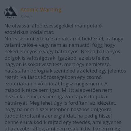
Atomic Warning
8 éve
Ne olvassál álbölcsességekkel manipuláló
ezotérikus irodalmat.
Nincs semmi értelme annak amit beidéztél, az hogy
valami valós-e vagy nem az nem attól függ hogy
neked előnyös-e vagy hátrányos. Neked hátrányos
dolgok is valóságosak. Igazából az első felével
nagyon is sokat veszítesz, mert egy nemlétező,
hatástalan dolognak szenteled az életed egy jelentős
részét. Vallásos közösségekben egy csomó
ezotériában hívő idiótát fogsz megismerni. A
második része sem igaz. Mi itt alapvetően nem
hiszünk benne, és nem igazán tapasztaljuk a
hátrányát. Meg lehet úgy is fordítani az idézetet,
hogy ha nem hiszel istenben hasznos dolgokra
tudod fordítani az energiáidat, ha pedig hiszel
benne eluralkodik rajtad egy tévedés, ami egyenes
út az ezotériához, ami nem csak fiktív, hanem még