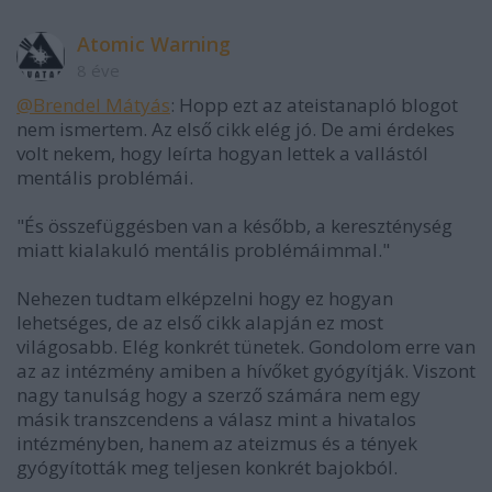
Atomic Warning
8 éve
@Brendel Mátyás
: Hopp ezt az ateistanapló blogot
nem ismertem. Az első cikk elég jó. De ami érdekes
volt nekem, hogy leírta hogyan lettek a vallástól
mentális problémái.
"És összefüggésben van a később, a kereszténység
miatt kialakuló mentális problémáimmal."
Nehezen tudtam elképzelni hogy ez hogyan
lehetséges, de az első cikk alapján ez most
világosabb. Elég konkrét tünetek. Gondolom erre van
az az intézmény amiben a hívőket gyógyítják. Viszont
nagy tanulság hogy a szerző számára nem egy
másik transzcendens a válasz mint a hivatalos
intézményben, hanem az ateizmus és a tények
gyógyították meg teljesen konkrét bajokból.