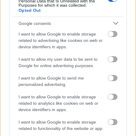
mindent felborít, és akkor neked nem azt kell
Personal Data that Is Unrelated with the
Purposes for which it was collected.
kérdezned, hogy istenben érdemes-e hinni, hanem
Opted Out
tényleg azt kell előbb tisztáznod, hogy mit is érzel
fontosnak az életben, és mit nem.
Google consents
3) Az ateisták nem hisznek istenben. Ebből nem
I want to allow Google to enable storage
következik semmi az élet értelmére. Ezért nem tudok
related to advertising like cookies on web or
neked olyan választ adni, hogy az ateistáknak
device identifiers in apps.
általában mi a véleményük az élet értelméről. A
I want to allow my user data to be sent to
legtöbbjük nagyjából azt tekinti az élet értelmének,
Google for online advertising purposes.
hogy az életben jól éljenek, és a legtöbbjük
humanista, azaz jó próbál lenni az embertársaival,
I want to allow Google to send me
abban az értelemben, ahogy a legtöbb ember ezt a
personalized advertising.
"Jóságot" érti, vallástól függetlenül. De simán
lehetnek olyan ateisták, akik egészen mást
I want to allow Google to enable storage
gondolnak az élet értelméről. Az ateistára egy dolog
related to analytics like cookies on web or
igaz biztosan: nem gondolja azt, hogy isten tanácsait
device identifiers in apps.
kéne követni az élet értelmét illetően. Nekem az az
álláspontom, hogy az "élet értelme" így egy szóban
I want to allow Google to enable storage
eleve túlságosan leegyszerűsíti a kérdést, és így
related to functionality of the website or app.
nincs is a kérdésnek értelme. Az életnek nincs egy