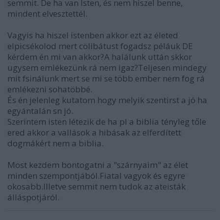
semmit. De ha van Isten, és nem hiszel benne,
mindent elvesztettél.
Vagyis ha hiszel istenben akkor ezt az életed
elpicsékolod mert cölibátust fogadsz péláuk DE
kérdem én mi van akkor?A halálunk uttán skkor
ugysem emlékezünk rá nem igaz?Teljesen mindegy
mit fsinálunk mert se mi se több ember nem fog rá
emlékezni sohatöbbé.
És én jelenleg kutatom hogy melyik szentirst a jó ha
egyántalán sn jó.
Szerintem isten létezik de ha pl a biblia tényleg tőle
ered akkor a vallások a hibásak az elferdített
dogmákért nem a biblia.
Most kezdem bontogatni a "szárnyaim" az élet
minden szempontjából.Fiatal vagyok és egyre
okosabb.Illetve semmit nem tudok az ateisták
álláspotjáról.