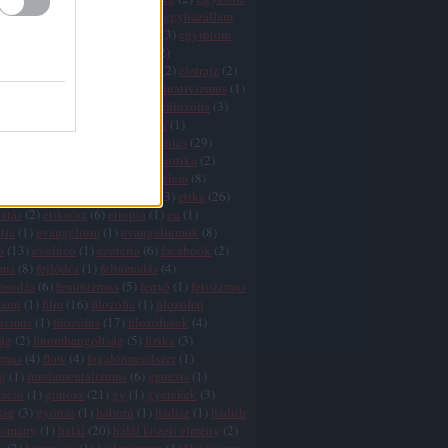
k
(
1
)
egyház
(
3
)
egyházadó
(
1
)
egyházállam
házkritika
(
5
)
egyháztörvény
(
3
)
egyiptom
ktság
(
1
)
egzisztencializmus
(
2
)
tswissenschaft
(
2
)
életfilozófia
(
2
)
életrajz
(
2
)
lélet
(
5
)
élet értelme
(
27
)
eliminativizmus
(
1
)
és
(
2
)
ellentmondások
(
2
)
elmefilozófia
(
3
)
(
1
)
élmény
(
3
)
elnyomás
(
3
)
elv
(
1
)
zmus
(
7
)
eq
(
1
)
eretnekek
(
3
)
erkölcs
(
29
)
 relativizmus
(
7
)
erőszak
(
11
)
erotika
(
2
)
nd
(
3
)
értelem
(
5
)
értelem és érzelem
(
8
)
 hiba
(
3
)
érzelem
(
7
)
esztétika
(
3
)
etika
(
26
)
atás
(
2
)
etikaóra
(
6
)
etiopia
(
1
)
eu
(
1
)
tia
(
1
)
evangelium
(
1
)
evangéliumok
(
8
)
ó
(
13
)
evolúcó
(
1
)
ezotéria
(
6
)
facebook
(
2
)
mus
(
8
)
fejlődés
(
1
)
feltámadás
(
4
)
gosodás
(
6
)
feminizmus
(
5
)
fenyő
(
1
)
fetisizmus
mann
(
1
)
film
(
16
)
filozófia
(
1
)
filozófiai
lizmus
(
1
)
filozófus
(
17
)
filozófusok
(
4
)
zág
(
2
)
finomhangoltság
(
5
)
fizika
(
3
)
zmus
(
4
)
flow
(
4
)
fogalomrendszer
(
1
)
g
(
1
)
fundamentalizmus
(
6
)
genezis
(
1
)
záció
(
1
)
gonosz
(
21
)
gy
(
1
)
gyerekek
(
3
)
ság
(
3
)
gyónás
(
1
)
háború
(
1
)
hadisz
(
1
)
hadith
yomány
(
1
)
halál
(
20
)
halál közeli élmény
(
2
)