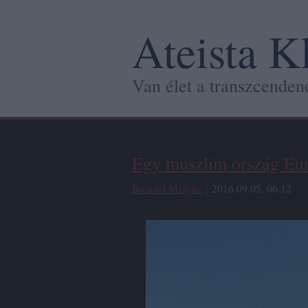
Ateista K
Van élet a transzcendenc
Egy muszlim ország Eu
Brendel Mátyás
2016.09.05. 06:12