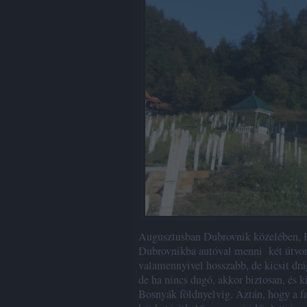
Augusztusban Dubrovnik közelében, H
Dubrovnikba autóval menni két útvon
valamennyivel hosszabb, de kicsit drá
de ha nincs dugó, akkor biztosan, és k
Bosnyák földnyelvig. Aztán, hogy a fa