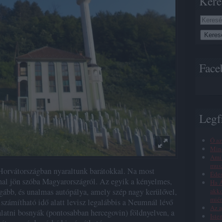
Kere
Face
Legf
Ó az
Min
Amik
musz
orvátországban nyaraltunk barátokkal. Na most
Éde
al jön szóba Magyarországról. Az egyik a kényelmes,
Ha Á
gább, és unalmas autópálya, amely szép nagy kerülővel,
akko
miér
iszámítható idő alatt levisz legalábbis a Neumnál lévő
Az a
latni bosnyák (pontosabban hercegovin) földnyelven, a
Iste