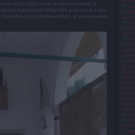
házassá
 válasz eléggé függ a kérdés megfogalmazásától, a
(
2
)
héza
lanatnyi hangulatától) sokkal több az ateista, és a nem
hindui
y Európában eléggé általános trendre, az elvilágosodásra
hitchen
(
16
)
hit
homosze
idealiz
(
23
)
iga
indonéz
instrum
tisztess
intolera
irracion
Tévesz
nélkül n
játszma
jóságos
karácso
katolic
kereszte
kereszt
hadjára
(
6
)
kivé
disszon
kontinen