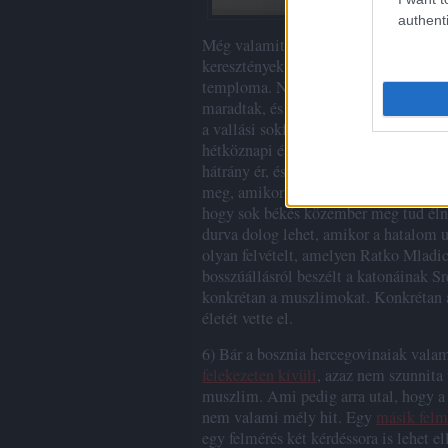
authenti
Még valamit ehhez a mészárláshoz. Bo
keresztények, muszlimok, és néhány 
temploma. Na most még Szarajevó ost
maradtak, és nem irtották egymást. B
a vallási sokféleséggel. Az emberek is
hétköznapi életben is a vallás, nyilv
hátrány ér, és ez baj, és ez a vallás hi
meg, amikor a vallást a politika, a na
hogy sok békés közember meg tud élni
durva dolog lehet, amikor a hatalom 
olyan felvételt, amelyen Ratko Mladi
bosszúállásról beszélt a katonáinak 
konkrétan a muszlimokat. Konkrétan a
életét vette el.
6) Bár a bosznia hercegovinaiak vala
felekezeten kívüli
, azaz nem szunnita
muszlim. Ami pedig arra utal, hogy a 
nem valami mély hit. Egy
másik felm
egy felmérés két kérdéssora is lehet 