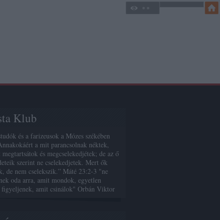
sta Klub
studók és a farizeusok a Mózes székében
Annakokáért a mit parancsolnak néktek,
 megtartsátok és megcselekedjétek; de az ő
deteik szerint ne cselekedjetek. Mert ők
, de nem cselekszik.” Máté 23:2-3 "ne
enek oda arra, amit mondok, egyetlen
 figyeljenek, amit csinálok" Orbán Viktor