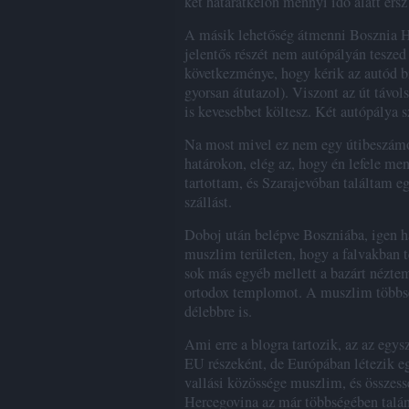
két határátkelőn mennyi idő alatt érsz
A másik lehetőség átmenni Bosznia He
jelentős részét nem autópályán teszed
következménye, hogy kérik az autód b
gyorsan átutazol). Viszont az út távol
is kevesebbet költesz. Két autópálya s
Na most mivel ez nem egy útibeszám
határokon, elég az, hogy én lefele me
tartottam, és Szarajevóban találtam e
szállást.
Doboj után belépve Boszniába, igen h
muszlim területen, hogy a falvakban 
sok más egyéb mellett a bazárt nézte
ortodox templomot. A muszlim többség
délebbre is.
Ami erre a blogra tartozik, az az egy
EU részeként, de Európában létezik 
vallási közössége muszlim, és összess
Hercegovina az már többségében talán