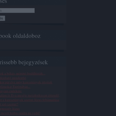
sés
book oldaldoboz
rissebb bejegyzések
ok a békés, népirtó buddhisták...
denható minden6ó
or pár éve még keresztények irtottak
limokat Európában...
snyám emlékére
dám és Éva meséje metaforikusan értendő,
r a keresztények szerint Jézus feltámadása
t szó szerint?
gresszív Jézus
n nevét hiába szádra ne vedd!