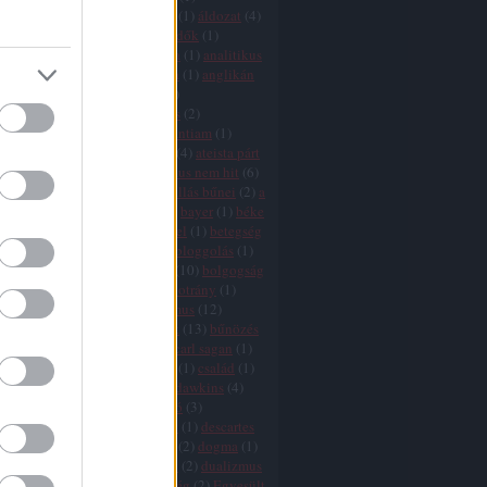
icizmus
(
9
)
agresszió
(
4
)
AIDS
(
1
)
áldozat
(
4
)
ány
(
1
)
államegyház
(
6
)
állatvédők
(
1
)
mus
(
2
)
áltudomány
(
3
)
Amerika
(
1
)
analitikus
ógia
(
1
)
anarchizmus
(
2
)
anglia
(
1
)
anglikán
(
1
)
angyalok
(
1
)
animizmus
(
1
)
mitizmus
(
1
)
antropocentrizmus
(
2
)
tika
(
1
)
argumentum ad ignorantiam
(
1
)
10
)
ateisták
(
1
)
ateista egyház
(
4
)
ateista párt
zmus
(
25
)
ausztria
(
1
)
az ateizmus nem hit
(
6
)
je
(
2
)
a vallások vége
(
11
)
a vallás bűnei
(
2
)
a
vége
(
8
)
babona
(
1
)
bátorság
(
2
)
bayer
(
1
)
béke
(
1
)
bergoglio
(
3
)
bertrand russel
(
1
)
betegség
ia
(
11
)
Biblia
(
16
)
bizalom
(
1
)
bloggolás
(
1
)
aram
(
1
)
boldog
(
1
)
boldogság
(
10
)
bolgogság
ön
(
2
)
boszorkányüldözés
(
2
)
botrány
(
1
)
(
2
)
búcsúcédulák
(
1
)
buddhizmus
(
12
)
isten
(
2
)
bűnkultusz
(
2
)
bűnök
(
13
)
bűnözés
ka
(
1
)
bűvészet
(
1
)
cáfolás
(
1
)
carl sagan
(
1
)
(
1
)
cenzúra
(
7
)
cherry picking
(
1
)
család
(
1
)
hamu
(
1
)
csoda
(
11
)
csodák
(
1
)
dawkins
(
4
)
s
(
7
)
dekadencia
(
1
)
demarkáció
(
3
)
fia
(
1
)
demokrácia
(
6
)
Dennett
(
1
)
descartes
rot
(
5
)
divergencia
(
16
)
djihad
(
2
)
dogma
(
1
)
 adams
(
1
)
dőzsölés
(
1
)
drogok
(
2
)
dualizmus
ihád
(
2
)
egészség
(
1
)
egyenlőség
(
2
)
Egyesült