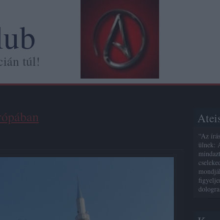
lub
ián túl!
rópában
Atei
“Az írá
ülnek: 
mindazt
cseleke
mondják
figyelj
dologra