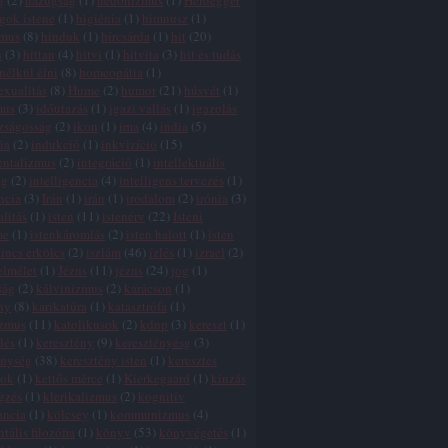
g
(
2
)
hazugság
(
1
)
hedonizmus
(
1
)
Heidegger
gok istene
(
1
)
higiénia
(
1
)
himnusz
(
1
)
zmus
(
8
)
hinduk
(
1
)
hírcsárda
(
1
)
hit
(
20
)
s
(
3
)
hittan
(
4
)
hitvi
(
1
)
hitvita
(
3
)
hit és tudás
 nélkül élni
(
8
)
homeopátia
(
1
)
xualitás
(
8
)
Hume
(
2
)
humor
(
21
)
húsvét
(
1
)
mus
(
3
)
időutazás
(
1
)
igazi vallás
(
1
)
igazolás
zságosság
(
2
)
ikon
(
1
)
ima
(
4
)
india
(
5
)
ia
(
2
)
indukció
(
1
)
inkvizíció
(
15
)
entalizmus
(
2
)
integráció
(
1
)
intellektuális
ég
(
2
)
intelligencia
(
4
)
intelligens tervezés
(
1
)
ncia
(
3
)
Irán
(
1
)
irán
(
1
)
irodalom
(
2
)
irónia
(
3
)
alitás
(
1
)
isten
(
11
)
istenérv
(
22
)
Isteni
me
(
1
)
istenkáromlás
(
2
)
isten halott
(
1
)
isten
incs erkölcs
(
2
)
iszlám
(
46
)
ízlés
(
1
)
izrael
(
2
)
elmélet
(
1
)
Jézus
(
11
)
jézus
(
24
)
jog
(
1
)
ság
(
2
)
kálvinizmus
(
2
)
karácson
(
1
)
ny
(
8
)
karikatúra
(
1
)
katasztrófa
(
1
)
izmus
(
11
)
katolikusok
(
2
)
kdnp
(
3
)
kereszt
(
1
)
lés
(
1
)
keresztény
(
9
)
keresztényésg
(
3
)
énység
(
38
)
keresztény isten
(
1
)
keresztes
tok
(
1
)
kettős mérce
(
1
)
Kierkegaard
(
1
)
kínzás
gzés
(
1
)
klerikalizmus
(
2
)
kognitív
ancia
(
1
)
kölcsey
(
1
)
kommunizmus
(
4
)
tális filozófia
(
1
)
könyv
(
53
)
könyvégetés
(
1
)