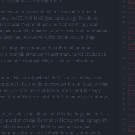
 át, az már kevésbé kiszámítható.
Freu
Az i
rcegovinán (a továbbiakban "bosnyák"). Itt az út
Már 
A sz
 meg. Az EU-ból is kilépsz, aminek úgy látszik, az a
Menn
iztosítását (Neumnál nem, mert elhiszik hogy csak
hog
ságban rövidebb, tehát benzinre és ezen kívül autópályára
Jézu
zakasz van, ott euróval tudsz fizetni, és nem drága.
Éjfé
Az ü
olós blog, nem mondom el a többi kalandomat a
Elis
évs
net a bosnyák útvonalat választottam, mivel érdekesnek
Szim
gy igen olcsó szállást. Megint nem részletezem a
való
Az á
dem
amar a Bosna völgyében haladt az út, és bizony olyan
Miér
templom helyett rendre mecseteket láttam. Szarajevóban
Atei
Közt
m meg, és több mecsetet láttam, mint katolikus vagy
Koro
ű terület Mostarig folytatódott, talán még pár falunyit
Mi a
Kivo
A Ne
szerű, de sokak tudatában nem élő tény, hogy ha nem is az
nev
egy muszlim ország. Bosznia és Hercegovina legnagyobb
A tu
A va
égében kicsivel 50% felett vannak az országban.
Rész
 nem muszlim, de ott is élnek, hiszen az emlegetett
kere