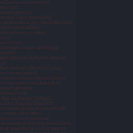
nd Tamás, a hit és a tudomány
ndiai Jézus
a húsvét sem a régi!
erelem és a vallás irracionalitása
yire beteg már az, hogy isten feláldozta fiát,
y megbocsásson nekünk?
s nem karácsonykor született
li mise
res fejű jászol
zlámosodik-e a nyugat még ebben az
zázadban?
ulált Univerzum? A tökéletes szimuláció
ság
lszent, gerinctelen Bayer Zsóti esete a
ens, vénember pápával
t nem érdemes hinni a túlvilági életben?
sta vagy unitárius volt-e Bartók Béla?
ársasági elnök-pápa
navírus és vallás
 halál volt Jézus nagy áldozata?
natok az iknvizíció történetéből
w Statesman riportja: miért nem hisznek
es gondolkodók istenben?
domány és a józan paraszti ész
llás nem tesz erkölcsösebbé és nem boldogít
letek Anders Breivik, a norvég ámokfutó
sztény-fundamentalista Mein Kampfjából