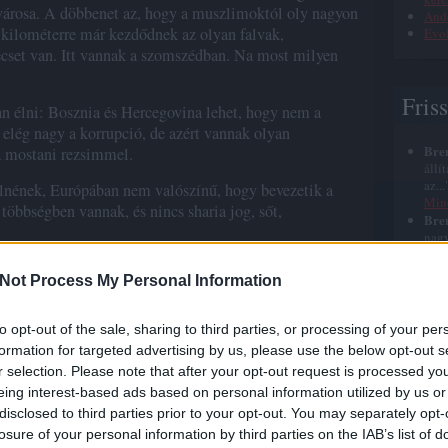
városa. A döbbenet az, hogy a muszlimoktól oly nagyon
Ande
kilométerre már kezdődnek az olyan falvak,
Evol
et van. Itt vannak a szomszédban. Na most milyen
Fris
 élni: Bosznia és Hercegovina lehet, hogy nem a
elég nagy a korrupció, de azért vannak olyan
Bre
 mostani rezsimmel.
állí
az..
lnének, Európában nem valószínű, hogy bevezetik a
Min
többségben vannak, és nincs sharia jog, sőt,
Bre
nagy
azt 
al, értve ezalatt, hogy annyira, mint a kereszténység.
halá
Not Process My Personal Information
elmileg elborultan simán muszlim egyházállamot
Bre
elég
Bosznia Hercegovinában a szekularizmus példaértékű,
szep
i, az például egész jól működik. A muszlimok csak éppen,
to opt-out of the sale, sharing to third parties, or processing of your per
Jézu
ira hülyék. Tudják azt, hogy nehéz volna elnyomni azt
formation for targeted advertising by us, please use the below opt-out s
Bre
kisebbséget, ráadásul a környező országok biztos közbe
r selection. Please note that after your opt-out request is processed y
röhé
öbbször etnikailag is egy szomszéd ország
roh
eing interest-based ads based on personal information utilized by us or
nyu
, és etnikai összetételű ország vezetői tehát tudatában
disclosed to third parties prior to your opt-out. You may separately opt-
Bre
y stabilitása azon múlik, hogy nagy szabadságot adnak a
losure of your personal information by third parties on the IAB’s list of
időn