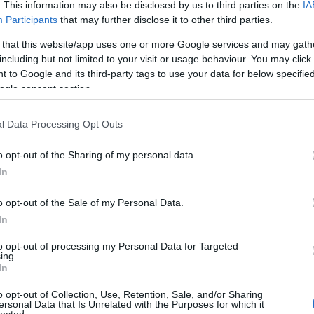
mészetesen, ha a muszlimok nagyobb többségbe kerülnek,
. This information may also be disclosed by us to third parties on the
IA
régi
alán nem ilyen megfontoltak. De ilyen Európában nem
Participants
that may further disclose it to other third parties.
Freu
 Bosznián kívül az egyszerű többség sem fenyeget.
 that this website/app uses one or more Google services and may gath
erítik rá vallásukat másokra, és nem feltétlenül
including but not limited to your visit or usage behaviour. You may click 
Álla
ákat. Pláne nem a halálba. Ez igazából az előző
 to Google and its third-party tags to use your data for below specifi
A bosnyák muszlim vezetők úgy tűnik felfogják, hogy ha
ogle consent section.
Élet
akkor végül nagyon visszaütne rájuk a népirtás.
List
l Data Processing Opt Outs
of c
örténetéből, nevezetesen a jugoszláv háború, ezen belül
List
 és a srebrenicai mészárlás. Mindkettővel eléggé mélyen
die 
o opt-out of the Sharing of my personal data.
jevóban. Azt gondolom, hogy nagyon elborult szerb
List
In
ri, hogy ezek emberiség ellenes durva büntettek voltak,
sépa
Miér
tényeken, hanem keresztények muszlimokon. Legalábbis
kön
sták is követtek el dolgokat, és lehettek áldozatok is, és
o opt-out of the Sale of my Personal Data.
Mod
helyeken visszavágtak. De a tettek zömét keresztények
In
Szek
 irtottak, és ezres nagyságrendben. Könnyen elfelejtik
egyh
eisták is mondják ezt a baromságot - hogy az iszlám
to opt-out of processing my Personal Data for Targeted
ing.
lásnál. Nem kell a középkori inkvizícióhoz és
In
 hogy keresztényeket találjunk, akik Európában népet
Cím
 a bosnyákok egyébként szlávul beszélő nép, és azt
o opt-out of Collection, Use, Retention, Sale, and/or Sharing
ersonal Data that Is Unrelated with the Purposes for which it
on különböznek a szerbektől.
1
(
1
)
ab
lected.