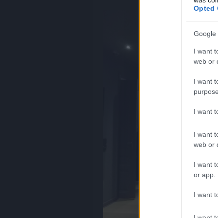
Opted 
Google 
I want t
web or d
I want t
purpose
I want 
I want t
web or d
I want t
or app.
I want t
I want t