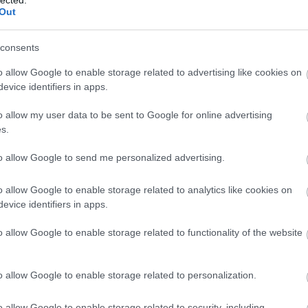
agnoszt
Out
alkotm
altruiz
(
2
)
anal
consents
egyház
antisze
o allow Google to enable storage related to advertising like cookies on
apologe
evice identifiers in apps.
ateista
(
(
1
)
atei
o allow my user data to be sent to Google for online advertising
a hit ere
s.
vallás 
(
3
)
berg
to allow Google to send me personalized advertising.
(
9
)
bibl
boko h
(
1
)
bört
o allow Google to enable storage related to analytics like cookies on
breivik
evice identifiers in apps.
bújkáló 
(
37
)
bur
celebek
o allow Google to enable storage related to functionality of the website
csillag
deizmu
demográ
o allow Google to enable storage related to personalization.
(
8
)
dide
douglas
(
10
)
dzs
o allow Google to enable storage related to security, including