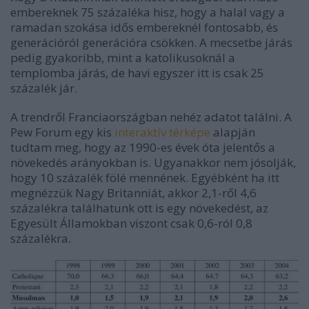
embereknek 75 százaléka hisz, hogy a halal vagy a
ramadan szokása idős embereknél fontosabb, és
generációról generációra csökken. A mecsetbe járás
pedig gyakoribb, mint a katolikusoknál a
templomba járás, de havi egyszer itt is csak 25
százalék jár.
A trendről Franciaországban nehéz adatot találni. A
Pew Forum egy kis
interaktív térképe
alapján
tudtam meg, hogy az 1990-es évek óta jelentős a
növekedés arányokban is. Ugyanakkor nem jósolják,
hogy 10 százalék fölé mennének. Egyébként ha itt
megnézzük Nagy Britanniát, akkor 2,1-ről 4,6
százalékra találhatunk ott is egy növekedést, az
Egyesült Államokban viszont csak 0,6-ról 0,8
százalékra.