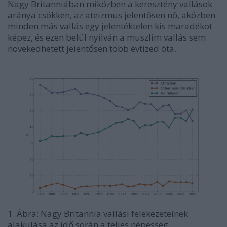
Nagy Britanniában miközben a keresztény vallások
aránya csökken, az ateizmus jelentősen nő, aközben
minden más vallás egy jelentéktelen kis maradékot
képez, és ezen belül nyilván a muszlim vallás sem
növekedhetett jelentősen több évtized óta.
1. Ábra: Nagy Britannia vallási felekezeteinek
alakulása az idő során a teljes népesség