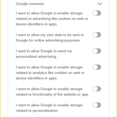
állam felé.
Google consents
És akkor miért ne néznénk meg a Pew Forum
I want to allow Google to enable storage
térképén egész
Európát
? Itt 4,1 százalékról 5,8
related to advertising like cookies on web or
százalékra való növekedés volt eddig, és 7,8
device identifiers in apps.
százalékot jósolnak 2030-ra. Az index egyik
I want to allow my user data to be sent to
cikkében
Azt írják, hogy "John Tolan idézett egy
Google for online advertising purposes.
felmérést is, amely szerint növekszik Európában a
muszlimok lélekszáma. A becslések azt mutatják,
I want to allow Google to send me
hogy 2100-ra eléri a lakosság 15 százalékát.
Ez
personalized advertising.
ugyan jelentős szám, de szerinte nem tűnik nagynak
a lehetséges iszlamizáció, és nem ez fogja
I want to allow Google to enable storage
meghatározni a kontinens jövőjét.
". Mindez állítólag
related to analytics like cookies on web or
az MCC Budapest Lectures rendezvényén hangzott el
device identifiers in apps.
a professzortól. Tehát professzortól, és nem bal-
liberális, hanem inkább jobboldali, iszlamofób
I want to allow Google to enable storage
rendezvényen. Mivel az index nem hivatkozta a
related to functionality of the website or app.
felmérést, nem tudjuk, hogy "Európa" pontosan mit
jelent. Az EU-t, vagy a földrajzi kontinenst? Mindkét
I want to allow Google to enable storage
esetben feltételezhető, hogy nyugaton ez a százalék
related to personalization.
magasabb lesz, mint keleten. Az is valószínű