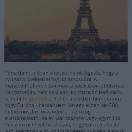
Társadalmunkban elterjedt rémisztgetés, hogy a
nyugat a jövőben el fog iszlámosodni. A
menekülthullám okán most a nácik úton-útfélen ezt
hangoztatják, még az olyan, kormányon lévő nácik
is, mint
Rogán Antal
. Ebben a cikkben bemutatom,
hogy Európa - hacsak nem jön egy évben ide 500
millió muszlim bevándorló - nem fog
eliszlámosodni, és évi pár százezer vagy egymillió
muszlim nem változtat azon, hogy Európa ateista
lesz, merthogy a muszlim felnőttek gyereke is egyre