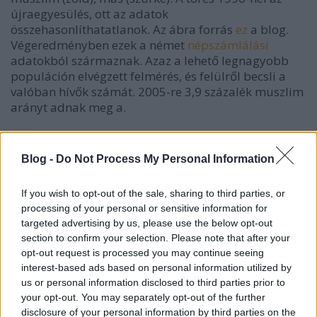
újraegyesülés, ott az adatok
összehasonlíthatatlanok. Az ábra forrás
ez
a blog.
Végeredményben ezek a német
népszámlálási
adatokból származnak. Azaz a lehető legnagyobb
populáción elvégzett felmérés, és felülről becsli a
valóban hívők számát. 2005-re 3,9 százalék muszlim
arányt adnak meg a.
Látható, hogy az iszlám Németországban nem
nagyon növekszik, a felekezet nélküliség, azon belül
Blog -
Do Not Process My Personal Information
vélhetően az ateizmus viszont robbanásszerűen
növekszik. És nem csak a volt NDK-sokkal.
If you wish to opt-out of the sale, sharing to third parties, or
processing of your personal or sensitive information for
Svájcról is találtam egy ábrát.
targeted advertising by us, please use the below opt-out
section to confirm your selection. Please note that after your
opt-out request is processed you may continue seeing
interest-based ads based on personal information utilized by
us or personal information disclosed to third parties prior to
your opt-out. You may separately opt-out of the further
disclosure of your personal information by third parties on the