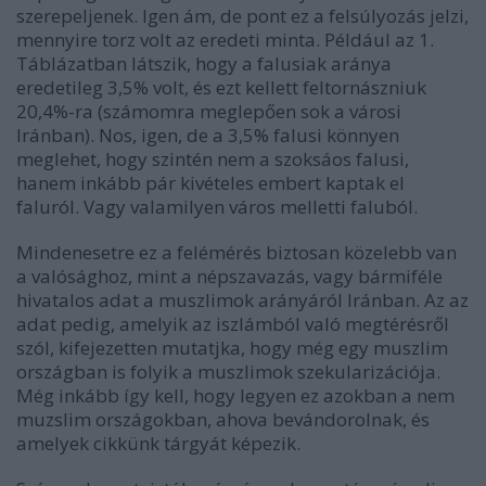
szerepeljenek. Igen ám, de pont ez a felsúlyozás jelzi,
mennyire torz volt az eredeti minta. Például az 1.
Táblázatban látszik, hogy a falusiak aránya
eredetileg 3,5% volt, és ezt kellett feltornászniuk
20,4%-ra (számomra meglepően sok a városi
Iránban). Nos, igen, de a 3,5% falusi könnyen
meglehet, hogy szintén nem a szoksáos falusi,
hanem inkább pár kivételes embert kaptak el
faluról. Vagy valamilyen város melletti faluból.
Mindenesetre ez a felémérés biztosan közelebb van
a valósághoz, mint a népszavazás, vagy bármiféle
hivatalos adat a muszlimok arányáról Iránban. Az az
adat pedig, amelyik az iszlámból való megtérésről
szól, kifejezetten mutatjka, hogy még egy muszlim
országban is folyik a muszlimok szekularizációja.
Még inkább így kell, hogy legyen ez azokban a nem
muzslim országokban, ahova bevándorolnak, és
amelyek cikkünk tárgyát képezik.