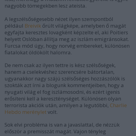
nagyobb tömegekben lesz ateista.
A legszélsőségesebb nézet ilyen szempontból
például
Breivik
őrült világképe, amelyben ő magát
egyfajta keresztes lovagként képzelte el, aki Poitiers
helyett Oslóban állítja meg az iszlám emigránsokat.
Furcsa mód úgy, hogy norvég embereket, különösen
fiatalokat öldökölt halomra.
De nem csak az ilyen tettre is kész szélsőségek,
hanem a cselekvéshez szerencsére bátortalan,
ugyanakkor nagy szájú szélsőséges hozzászólók is
szokták azt írni a blogunk kommentjeiben, hogy a
nyugati világ el fog iszlámosodni, és ezért igenis
erősíteni kell a kereszténységet. Különösen olyan
terrorista akciók után, amilyen a legutóbbi,
Charlie
Hebdo merénylet
volt.
Sok elvi probléma is van a javaslattal, de nézzük
először a premisszát magát. Vajon tényleg