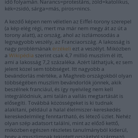
idő folyamán. Narancs=protestáns, zöld=katolikus,
kék=zsidó, sárga=más, piros=nincs.
A kezdő képen nem véletlen az Eiffel-torony szerepel
(a kép elég régi, mert ma már nem megy át az út a
torony alatt), az ország, ahol az iszlámosodás a
legnagyobb veszély, az Franciaország. A lakosság is
nagy problémának
érzékeli
ezt a veszélyt. Miközben
a
Wikipédia
szerint csak 4,7 millió muszlim él itt,
ami a lakosság 7,2 százaléka. Azért láthatjuk, ez sem
jelent közel sem többséget. Itt nagyobb a
bevándorlás mértéke, a Maghreb országokból olyan
többségében muszlim bevándorlók jönnek, akik
beszélnek franciául, és így nyelvileg nem kell
integrálódniuk, ami talán a vallás megtartását is
elősegíti. Továbbá közösségeket is ki tudnak
alakítani, például a halal élelmiszer-kereskedés
kereskedelmileg fenntartható, és létező üzlet. Nehéz
olyan szép adatsort találni, mint az előző kettő,
miközben egészen részletes tanulmányból kiderül,
hogy a muszlimnak tekintett országból származó