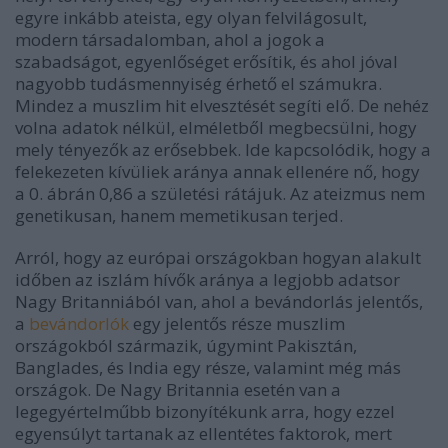
egyre inkább ateista, egy olyan felvilágosult,
modern társadalomban, ahol a jogok a
szabadságot, egyenlőséget erősítik, és ahol jóval
nagyobb tudásmennyiség érhető el számukra.
Mindez a muszlim hit elvesztését segíti elő. De nehéz
volna adatok nélkül, elméletből megbecsülni, hogy
mely tényezők az erősebbek. Ide kapcsolódik, hogy a
felekezeten kívüliek aránya annak ellenére nő, hogy
a 0. ábrán 0,86 a születési rátájuk. Az ateizmus nem
genetikusan, hanem memetikusan terjed.
Arról, hogy az európai országokban hogyan alakult
időben az iszlám hívők aránya a legjobb adatsor
Nagy Britanniából van, ahol a bevándorlás jelentős,
a
bevándorlók
egy jelentős része muszlim
országokból származik, úgymint Pakisztán,
Banglades, és India egy része, valamint még más
országok. De Nagy Britannia esetén van a
legegyértelműbb bizonyítékunk arra, hogy ezzel
egyensúlyt tartanak az ellentétes faktorok, mert