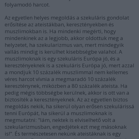
folyamodó harcot.
Az egyetlen helyes megoldás a szekuláris gondolat
erősítése az ateistákban, keresztényekben és
muszlimokban is. Ha mindenki megérti, hogy
mindenkinek az a legjobb, akkor oldottuk meg a
helyzetet, ha szekularizmus van, mert mindegyik
vallás mindig is kerülhet kisebbségbe valahol. A
muszlimoknak is egy szekuláris Európa jó, és a
keresztényeknek is a szekuláris Európa jó, mert azzal
a mondjuk 10 százalék muszlimmal nem kellemes
véres harcot vívnia a megmaradó 10 százalék
kereszténynek, miközben a 80 százalék ateista. Ha
pedig mégis többségbe kerülnek, akkor is ott van a
biztosíték a keresztényeknek. Az az egyetlen biztos
megoldás nekik, ha sikerül olyan erősen szekulárissá
tenni Európát, ha sikerül a muszlimoknak is
megmutatni: "lám, nektek is elviselhető volt a
szekularizmusban, engedjétek ezt meg másoknak
is!". És természetesen nekünk ateistáknak is egy