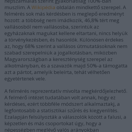
népszámlálás szerint gyakorlatilag 100%-ban
muszlim. A
Wikipédia
oldalán mindkettő szerepel. A
felmérés sok más kérdésben is meglepő eredményt
hozott: a többség nem imádkozik, 46,8% tért meg
vallásosból nem vallásosba, szerintük az
egyházaknak magukat kellene eltartani, nincs helyük
a törvénykezésben, és hasonlók. Különösen érdekes
az, hogy 68% szerint a vallásos útmutatásoknak nem
szabad szerepelniük a jogalkotásban, miközben
Magyarországban a kereszténység szerepel az
alkotmányban, és a szavazók majd 50%-a támogatta
azt a pártot, amelyik beleírta, tehát vélhetően
egyetértenek vele.
A felmérés reprezentatív mivolta megkérdőjelezhető.
A felmérő intézet tudatában volt annak, hogy ez
kérdéses, ezért többféle módszert alkalmaztakj, a
legfontosabb a statisztikai szűrés és kiegyenlítés.
Ezalapján felsúlyozták a válaszolók között a falusi, a
képzetlen és más csoportokat úgy, hogy a
népességben meglévő valós arányokban