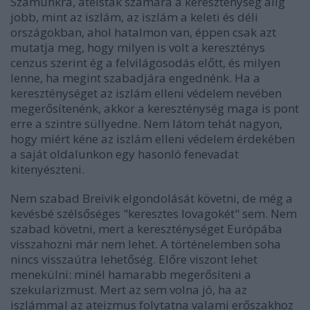
Számunkra, ateisták számára a kereszténység alig
jobb, mint az iszlám, az iszlám a keleti és déli
országokban, ahol hatalmon van, éppen csak azt
mutatja meg, hogy milyen is volt a kereszténys
cenzus szerint ég a felvilágosodás előtt, és milyen
lenne, ha megint szabadjára engednénk. Ha a
kereszténységet az iszlám elleni védelem nevében
megerősítenénk, akkor a kereszténység maga is pont
erre a szintre süllyedne. Nem látom tehát nagyon,
hogy miért kéne az iszlám elleni védelem érdekében
a saját oldalunkon egy hasonló fenevadat
kitenyészteni.
Nem szabad Breivik elgondolását követni, de még a
kevésbé szélsőséges "keresztes lovagokét" sem. Nem
szabad követni, mert a kereszténységet Európába
visszahozni már nem lehet. A történelemben soha
nincs visszaútra lehetőség. Előre viszont lehet
menekülni: minél hamarabb megerősíteni a
szekularizmust. Mert az sem volna jó, ha az
iszlámmal az ateizmus folytatna valami erőszakhoz