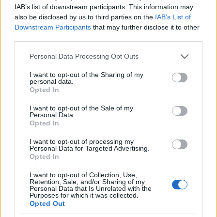
IAB’s list of downstream participants. This information may
also be disclosed by us to third parties on the
IAB’s List of
Downstream Participants
that may further disclose it to other
third parties.
Please note that this website/app uses one or more Google
Personal Data Processing Opt Outs
services and may gather and store information including but
not limited to your visit or usage behaviour. You may click to
I want to opt-out of the Sharing of my
personal data.
grant or deny consent to Google and its third-party tags to
Opted In
use your data for below specified purposes in below Google
consent section.
I want to opt-out of the Sale of my
4. ábra Svájc lakosságának eloszlása felekezetek
Personal Data.
Opted In
szerint időben ábrázolva. A jobboldali
ábramagyarázat sorrendben: római-katolikus,
I want to opt-out of processing my
evangélikus-református, felekezet nélküli, más. Az
Personal Data for Targeted Advertising.
ábra forrása
ez
a blog.
Opted In
I want to opt-out of Collection, Use,
Itt is van némi növekedés, de a "más" egyrészt nem
Retention, Sale, and/or Sharing of my
csak muszlimot jelent, másrészt a felekezet nélküliek
Personal Data that Is Unrelated with the
Purposes for which it was collected.
száma sokkal gyorsabban növekszik. Svájc sem a
Opted Out
muszlim állam felé tart tehát, hanem az ateista