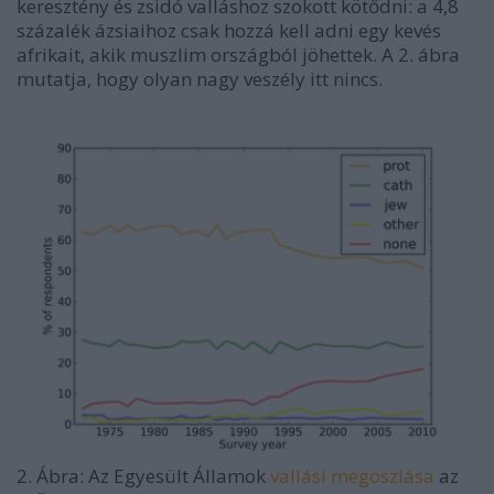
keresztény és zsidó valláshoz szokott kötődni: a 4,8
százalék ázsiaihoz csak hozzá kell adni egy kevés
afrikait, akik muszlim országból jöhettek. A 2. ábra
mutatja, hogy olyan nagy veszély itt nincs.
2. Ábra: Az Egyesült Államok
vallási megoszlása
az