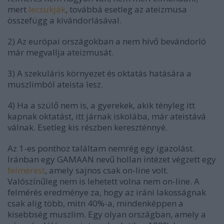
mert
lecsukják
, továbbá esetleg az ateizmusa
összefügg a kivándorlásával.
2) Az európai országokban a nem hívő bevándorló
már megvallja ateizmusát.
3) A szekuláris környezet és oktatás hatására a
muszlimból ateista lesz.
4) Ha a szülő nem is, a gyerekek, akik tényleg itt
kapnak oktatást, itt járnak iskolába, már ateistává
válnak. Esetleg kis részben kereszténnyé.
Az 1-es ponthoz találtam nemrég egy igazolást.
Iránban egy GAMAAN nevű hollan intézet végzett egy
felmérést
, amely sajnos csak on-line volt.
Valószínűleg nem is lehetett volna nem on-line. A
felmérés eredménye za, hogy az iráni lakosságnak
csak alig több, mitn 40%-a, mindenképpen a
kisebbség muszlim. Egy olyan országban, amely a