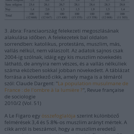
3. ábra: Franciaország felekezeti megoszlásának
alakulása időben. A felekezetek bal oldalon
sorrendben: katolikus, protestáns, muszlim, más,
vallás nélkül, nem válaszolt. Az adatok sajnos csak
2004-ig szólnak, idáig egy kis muszlim növekedés
látható, de annyira nem vészes, és a vallás nélküliek
száma eközben sokkal jobban növekedett. A táblázat
forrása a következő cikk, amely maga is a témáról
szól: Claude Dargent: "
La population musulmane de
France : de l'ombre à la lumière ?
", Revue française
de sociologie
2010/2 (Vol. 51)
A Le Figaro egy
összefoglalója
szerint különböző
felmérések 3,4 és 5.8%-os muszlim arányt mértek. A
cikk arról is beszámol, hogy a muszlim eredetű