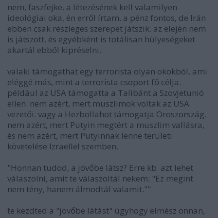
nem, faszfejke. a létezésének kell valamilyen
ideológiai oka, én erről írtam. a pénz fontos, de Irán
ebben csak részleges szerepet játszik. az elején nem
is játszott. és egyébként is totálisan hülyeségeket
akartál ebből kipréselni.
valaki támogathat egy terrorista olyan okokból, ami
eléggé más, mint a terrorista csoport fő célja.
például az USA támogatta a Talibánt a Szovjetunió
ellen. nem azért, mert muszlimok voltak az USA
vezetői. vagy a Hezbollahot támogatja Oroszország.
nem azért, mert Putyin megtért a muszlim vallásra,
és nem azért, mert Putyinnak lenne területi
követelése Izraellel szemben.
"Honnan tudod, a jövőbe látsz? Erre kb. azt lehet
válaszolni, amit te válaszoltál nekem: "Ez megint
nem tény, hanem álmodtál valamit.""
te kezdted a "jövőbe látást" úgyhogy elmész onnan,