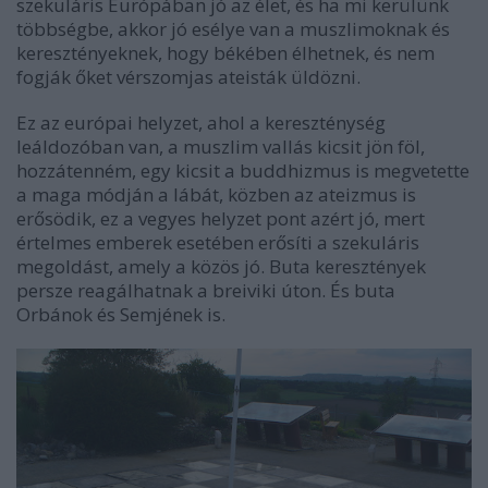
szekuláris Európában jó az élet, és ha mi kerülünk
többségbe, akkor jó esélye van a muszlimoknak és
keresztényeknek, hogy békében élhetnek, és nem
fogják őket vérszomjas ateisták üldözni.
Ez az európai helyzet, ahol a kereszténység
leáldozóban van, a muszlim vallás kicsit jön föl,
hozzátenném, egy kicsit a buddhizmus is megvetette
a maga módján a lábát, közben az ateizmus is
erősödik, ez a vegyes helyzet pont azért jó, mert
értelmes emberek esetében erősíti a szekuláris
megoldást, amely a közös jó. Buta keresztények
persze reagálhatnak a breiviki úton. És buta
Orbánok és Semjének is.