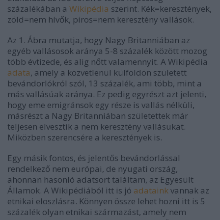
százalékában a
Wikipédia
szerint. Kék=keresztények,
zöld=nem hívők, piros=nem keresztény vallások.
Az 1. Ábra mutatja, hogy Nagy Britanniában az
egyéb vallásosok aránya 5-8 százalék között mozog
több évtizede, és alig nőtt valamennyit. A Wikipédia
adata
, amely a közvetlenül külföldön született
bevándorlókról szól, 13 százalék, ami több, mint a
más vallásúak aránya. Ez pedig egyrészt azt jelenti,
hogy eme emigránsok egy része is vallás nélküli,
másrészt a Nagy Britanniában születettek már
teljesen elvesztik a nem keresztény vallásukat.
Miközben szerencsére a keresztények is.
Egy másik fontos, és jelentős bevándorlással
rendelkező nem európai, de nyugati ország,
ahonnan hasonló adatsort találtam, az Egyesült
Államok. A Wikipédiából itt is jó
adataink
vannak az
etnikai eloszlásra. Könnyen össze lehet hozni itt is 5
százalék olyan etnikai származást, amely nem