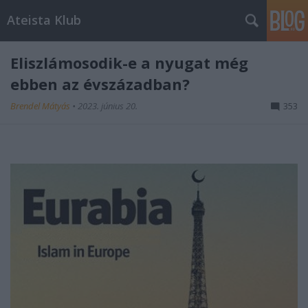
Ateista Klub
Eliszlámosodik-e a nyugat még
ebben az évszázadban?
Brendel Mátyás
•
2023. június 20.
353