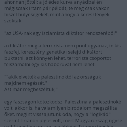
ahonnan jöttél: a jó édes kurva anyádba! én
mégiscsak írtam pár példát, te meg csak vakon
hiszel hülyeségeket, mint ahogy a keresztények
szoktak.
"az USA-nak egy iszlamista diktátor rendszeréből"
a diktátor meg a terrorista nem pont ugyanaz, te kis
faszfej, keresztény genetikai selejt! diktátort
buktatni, azt könnyen lehet. terrorista csoportot
felszámolni egy kis háborúval nem lehet.
""akik elvették a palesztinoktól az országuk
majdnem egészét."
Azt már megbeszéltük,"
egy faszságon kötözködsz. Palesztina a palesztinoké
volt, akkor is, ha valamilyen birodalom megszállta
őket. megint visszajutunk oda, hogy a "logikád"
szerint Trianon jogos volt, mert Magyarország úgyse
volt független ország. egyébként Trianon tényleg