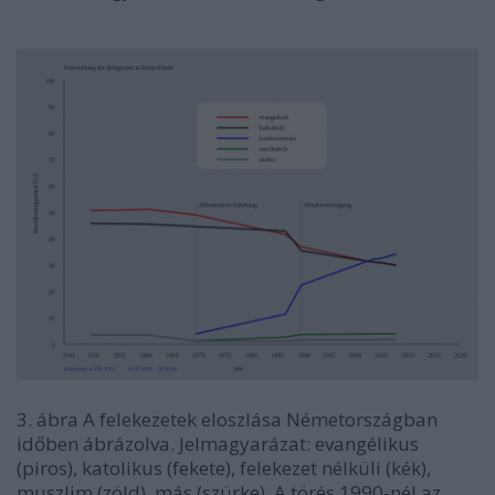
3. ábra A felekezetek eloszlása Németországban
időben ábrázolva. Jelmagyarázat: evangélikus
(piros), katolikus (fekete), felekezet nélküli (kék),
muszlim (zöld), más (szürke). A törés 1990-nél az