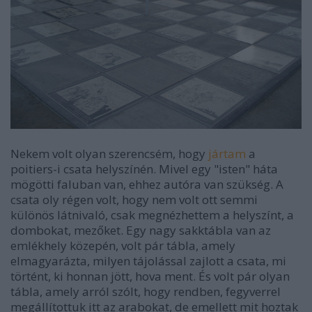
Nekem volt olyan szerencsém, hogy
jártam
a
poitiers-i csata helyszínén. Mivel egy "isten" háta
mögötti faluban van, ehhez autóra van szükség. A
csata oly régen volt, hogy nem volt ott semmi
különös látnivaló, csak megnézhettem a helyszínt, a
dombokat, mezőket. Egy nagy sakktábla van az
emlékhely közepén, volt pár tábla, amely
elmagyarázta, milyen tájolással zajlott a csata, mi
történt, ki honnan jött, hova ment. És volt pár olyan
tábla, amely arról szólt, hogy rendben, fegyverrel
megállítottuk itt az arabokat, de emellett mit hoztak