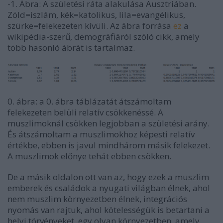
-1. Ábra: A születési ráta alakulása Ausztriában.
Zöld=iszlám, kék=katolikus, lila=evangélikus,
szürke=felekezeten kívüli. Az ábra forrása
ez
a
wikipédia-szerű, demográfiáról szóló cikk, amely
több hasonló ábrát is tartalmaz.
0. ábra: a 0. ábra táblázatát átszámoltam
felekezeten belüli relatív csökkenéssé. A
muszlimoknál csökken legjobban a születési arány.
És átszámoltam a muszlimokhoz képesti relatív
értékbe, ebben is javul mindhárom másik felekezet.
A muszlimok előnye tehát ebben csökken.
De a másik oldalon ott van az, hogy ezek a muszlim
emberek és családok a nyugati világban élnek, ahol
nem muszlim környezetben élnek, integrációs
nyomás van rajtuk, ahol kötelességük is betartani a
helyi törvényeket, egy olyan környezetben, amely