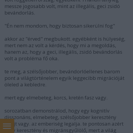
messze jogosabb volt, mint az illegális, geci zsidó
bevándorlás.
"Én nem mondom, hogy biztosan sikerülni fog"
akkor az "érved" megbukott. egyébként is hülyeség,
mert nem az volt a kérdés, hogy mi a megoldás,
hanem az, hogy a geci, illegális, zsidó bevándorlás
volt a probléma fő oka.
te meg, a szélsőjobber, bevándorlóellenes barom
pont a világtörténelem egyik leggecibb migrációját
öleled a kebledre.
mert egy elmebeteg, korcs, kretén fasz vagy.
sorozatban demonstrálod, hogy egy kognitív
disszonáns, elmebeteg, szélsőjobber keresztény
selejt vagy. az emberiség legalja. te pontosan azért
vagy keresztény és migránsgyűlölő, mert a világ