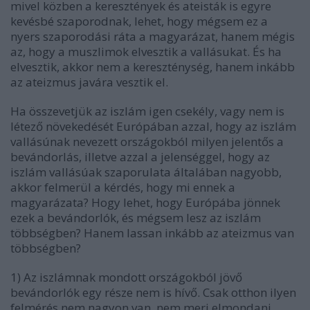
mivel közben a keresztények és ateisták is egyre
kevésbé szaporodnak, lehet, hogy mégsem ez a
nyers szaporodási ráta a magyarázat, hanem mégis
az, hogy a muszlimok elvesztik a vallásukat. És ha
elvesztik, akkor nem a kereszténység, hanem inkább
az ateizmus javára vesztik el.
Ha összevetjük az iszlám igen csekély, vagy nem is
létező növekedését Európában azzal, hogy az iszlám
vallásúnak nevezett országokból milyen jelentős a
bevándorlás, illetve azzal a jelenséggel, hogy az
iszlám vallásúak szaporulata általában nagyobb,
akkor felmerül a kérdés, hogy mi ennek a
magyarázata? Hogy lehet, hogy Európába jönnek
ezek a bevándorlók, és mégsem lesz az iszlám
többségben? Hanem lassan inkább az ateizmus van
többségben?
1) Az iszlámnak mondott országokból jövő
bevándorlók egy része nem is hívő. Csak otthon ilyen
felmérés nem nagyon van, nem meri elmondani,