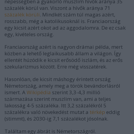
népességben a gyakorló muszlim hívők aránya 35
százalék körül van. Viszont a hívők aránya 71
százalék körüli
. Mindkét szám túl magas azért,
rosszabb, még a katolikusoknál is. Franciaország
egy kicsit azért okot ad az aggodalomra. De ez csak
egy, kivételes ország.
Franciaország azért is nagyon drámai példa, mert
közben a lehető leglaikusabb állam a világon. Így
ellentét húzódik e kicsit erősödő iszlám, és az erős
szekularizmus között. Erre még visszatérek.
Hasonlóan, de kicsit máshogy érintett ország
Németország, amely meg a török bevándorlásról
ismert. A
Wikipédia
szerint 3,3-4,3 millió
származása szerint muszlim van, ami a teljes
lakosság 4-5 százaléka. Itt 3,2 százalékról 5
százalékra való növekedést mutat a
térkép
eddig
(stimmt), és 2030-ig 7,1 százalékot jósolnak.
Találtam egy ábrát is Németországról.