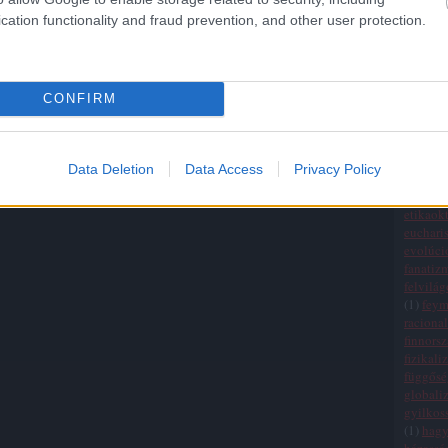
 kerülni apjához. És ott is csak azt lehet mondani, hogy
Államo
cation functionality and fraud prevention, and other user protection.
ellen szól, de az a józan ész az az ateista eszünk.
(
20
)
egy
(
1
)
egza
einchei
életszem
CONFIRM
ellenőrz
Tetszik
0
elmélet
empiri
ág
mennyország
erkölcsi
Data Deletion
Data Access
Privacy Policy
értékre
érvelési
etikaokt
eucharis
evolúci
fanatiz
felvilá
(
1
)
fey
raciona
finnors
fizikali
függősé
globali
gyilkos
(
1
)
hag