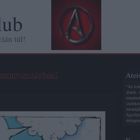
lub
ián túl!
a mennyországban?
Atei
“Az írá
ülnek: 
mindazt
cseleke
mondják
figyelj
dologra