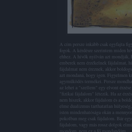
A cím persze inkább csak egyfajta fig
fogok. A kérdésre szerintem miden hí
ehhez. A hívők nyilván azt mondják,
emberek nem érzékelnek fájdalmat, his
fájdalmat nem éreznek, akkor boldogsá
azt mondaná, hogy igen. Figyelmen kí
agyműködés termékei. Persze mondhatj
az lehet a "szellem" egy elvont érzése 
"fizikai fájdalom" létezik. Ha az érzé
nem hiszek, akkor fájdalom és a boldo
elme dualizmus tarthatatlan hülyeség
isten mindenhatósága okán a mennyors
pokolban meg csak fájdalom. Bár egy
fájdalom, vagy más rossz dolgok elmú
mondom, nem ez a fő mondandóm.