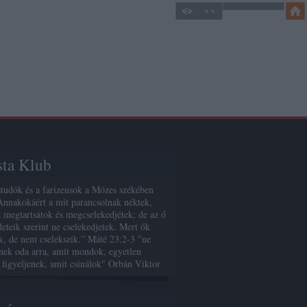
sta Klub
studók és a farizeusok a Mózes székében
Annakokáért a mit parancsolnak néktek,
 megtartsátok és megcselekedjétek; de az ő
deteik szerint ne cselekedjetek. Mert ők
, de nem cselekszik.” Máté 23:2-3 "ne
enek oda arra, amit mondok, egyetlen
 figyeljenek, amit csinálok" Orbán Viktor