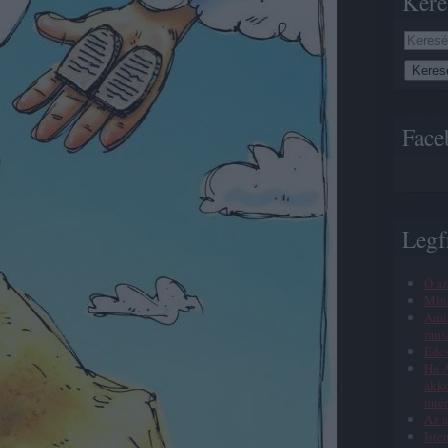
Kere
Face
Legf
Ó az
Min
Amik
musz
Éde
Ha Á
akko
miér
Az a
Iste