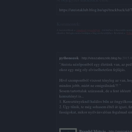
https://ateistaklub.blog.hu/api/trackback/id
Kommentek:
A hozzászólások a
vonatkozó jogszabályok
értelmében felhasználói tarta
ellenőrzi. Kifogás esetén forduljon a blog szerkesztőjéhez. Részletek a
Felha
pythonozok
2015.0
·
http://visszabeszelo.blog.hu
"Ateista nézőpontból egy életünk van, az pe
okoz egy még oly elviselhetetlen fejfájás.
Hívő szempontból viszont tényleg az van, ho
minden jobb, miért ne emigrálnánk?! "
Sosem tartottalak százasnak, de a fent idéze
keresztényt is...
1. Keresztényeknél halálos bűn az öngyilkos
2. Úgy tűnik, te még sohasem éltél át igazi, f
fasságokat, mikor nyilvánvalóan fogalmad sin
Brendel Mátyás
·
http://ateistaklu