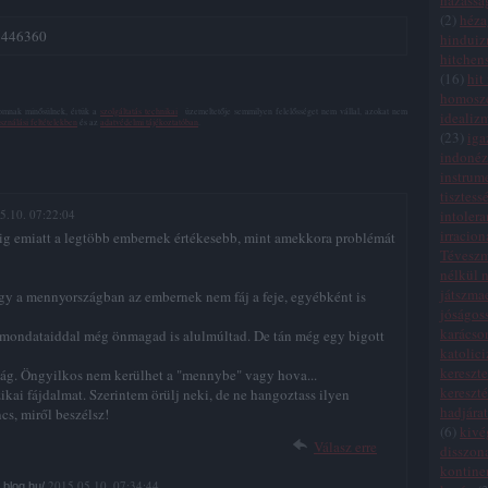
házassá
(
2
)
héza
/7446360
hindui
hitchen
(
16
)
hit
homosze
lomnak minősülnek, értük a
szolgáltatás technikai
üzemeltetője semmilyen felelősséget nem vállal, azokat nem
idealiz
sználási feltételekben
és az
adatvédelmi tájékoztatóban
.
(
23
)
iga
indonéz
instrum
tisztess
5.10. 07:22:04
intolera
irracion
dig emiatt a legtöbb embernek értékesebb, mint amekkora problémát
Tévesz
nélkül n
játszma
gy a mennyországban az embernek nem fáj a feje, egyébként is
jóságos
karácso
tt mondataiddal még önmagad is alulmúltad. De tán még egy bigott
katolic
kereszte
ság. Öngyilkos nem kerülhet a "mennybe" vagy hova...
kereszt
izikai fájdalmat. Szerintem örülj neki, de ne hangoztass ilyen
hadjára
cs, miről beszélsz!
(
6
)
kivé
Válasz erre
disszon
kontinen
2015.05.10. 07:34:44
b.blog.hu/