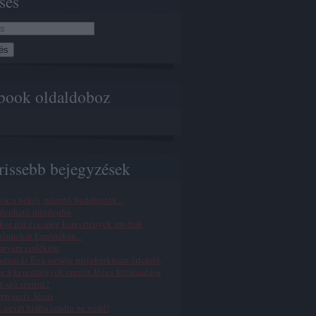
sés
book oldaldoboz
rissebb bejegyzések
ok a békés, népirtó buddhisták...
denható minden6ó
or pár éve még keresztények irtottak
limokat Európában...
snyám emlékére
dám és Éva meséje metaforikusan értendő,
r a keresztények szerint Jézus feltámadása
t szó szerint?
gresszív Jézus
n nevét hiába szádra ne vedd!