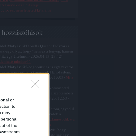
rs Breivik és a hit ereje
úció: ezt nem lehetett kitalálni
s hozzászólások
ndel Mátyás:
@Diorella Queen: Először is
tasz egy olyat, hogy "nem ez a lényeg, hanem
." Ez egy értelme...
(
2026.04.13. 23:42
)
denható minden6ó
ndel Mátyás:
@Neogobius: ez is egy zavaros,
on nehezen érthető komment. Ha jól értem,
mondod, hogy a k...
(
2025.10.23. 13:03
)
Mi a
l volt Jézus nagy áldozata?
ndel Mátyás:
@Neogobius: A kommented
 zavaros, nehezen érthető. Ami a szeptemberi
temberi születést ill...
(
2025.10.23. 12:53
)
sonal or
s nem karácsonykor született
ection to
ndel Mátyás:
@similarthings: látom, egyedül
ou may
cselsz a gumiszobádban, és rövidek a
amaid.
(
2025.07.12. 07:35
)
Eliszlámosodik-e a
 personal
gat még ebben az évszázadban?
out of the
ndel Mátyás:
@for: ja, még annyit, hogy
 downstream
ként eszembe jut, hogy újra postoljak egy