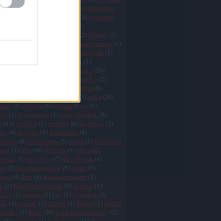
k
(
1
)
egyház
(
3
)
egyházadó
(
1
)
egyházállam
házkritika
(
5
)
egyháztörvény
(
3
)
egyiptom
ktság
(
1
)
egzisztencializmus
(
2
)
tswissenschaft
(
2
)
életfilozófia
(
2
)
életrajz
(
2
)
lélet
(
5
)
élet értelme
(
27
)
eliminativizmus
(
1
)
és
(
2
)
ellentmondások
(
2
)
elmefilozófia
(
3
)
(
1
)
élmény
(
3
)
elnyomás
(
3
)
elv
(
1
)
zmus
(
7
)
eq
(
1
)
eretnekek
(
3
)
erkölcs
(
29
)
 relativizmus
(
7
)
erőszak
(
11
)
erotika
(
2
)
nd
(
3
)
értelem
(
5
)
értelem és érzelem
(
8
)
 hiba
(
3
)
érzelem
(
7
)
esztétika
(
3
)
etika
(
26
)
atás
(
2
)
etikaóra
(
6
)
etiopia
(
1
)
eu
(
1
)
tia
(
1
)
evangelium
(
1
)
evangéliumok
(
8
)
ó
(
13
)
evolúcó
(
1
)
ezotéria
(
6
)
facebook
(
2
)
mus
(
8
)
fejlődés
(
1
)
feltámadás
(
4
)
gosodás
(
6
)
feminizmus
(
5
)
fenyő
(
1
)
fetisizmus
mann
(
1
)
film
(
16
)
filozófia
(
1
)
filozófiai
lizmus
(
1
)
filozófus
(
17
)
filozófusok
(
4
)
zág
(
2
)
finomhangoltság
(
5
)
fizika
(
3
)
zmus
(
4
)
flow
(
4
)
fogalomrendszer
(
1
)
g
(
1
)
fundamentalizmus
(
6
)
genezis
(
1
)
záció
(
1
)
gonosz
(
21
)
gy
(
1
)
gyerekek
(
3
)
ság
(
3
)
gyónás
(
1
)
háború
(
1
)
hadisz
(
1
)
hadith
yomány
(
1
)
halál
(
20
)
halál közeli élmény
(
2
)