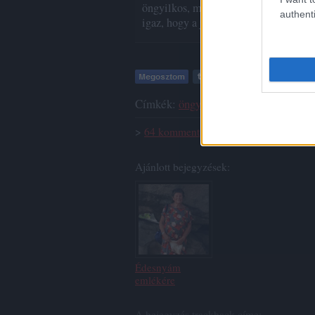
öngyilkos, mert a mennyországba akart
authenti
igaz, hogy a józan ész az ilyen dolgok 
Címkék:
öngyilkosság
pokol
gyilkoss
>
64
komment
Ajánlott bejegyzések:
Édesnyám
emlékére
A bejegyzés trackback címe: