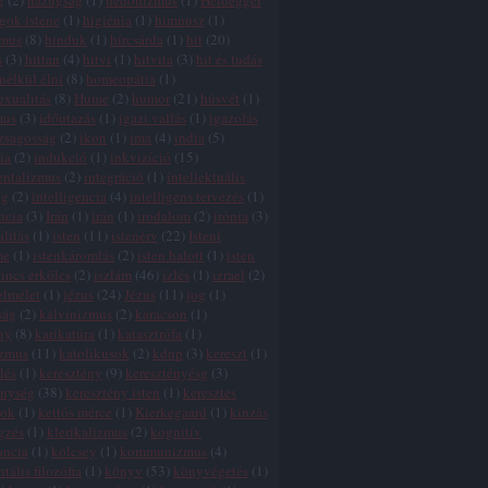
g
(
2
)
hazugság
(
1
)
hedonizmus
(
1
)
Heidegger
gok istene
(
1
)
higiénia
(
1
)
himnusz
(
1
)
zmus
(
8
)
hinduk
(
1
)
hírcsárda
(
1
)
hit
(
20
)
s
(
3
)
hittan
(
4
)
hitvi
(
1
)
hitvita
(
3
)
hit és tudás
 nélkül élni
(
8
)
homeopátia
(
1
)
xualitás
(
8
)
Hume
(
2
)
humor
(
21
)
húsvét
(
1
)
mus
(
3
)
időutazás
(
1
)
igazi vallás
(
1
)
igazolás
zságosság
(
2
)
ikon
(
1
)
ima
(
4
)
india
(
5
)
ia
(
2
)
indukció
(
1
)
inkvizíció
(
15
)
entalizmus
(
2
)
integráció
(
1
)
intellektuális
ég
(
2
)
intelligencia
(
4
)
intelligens tervezés
(
1
)
ncia
(
3
)
Irán
(
1
)
irán
(
1
)
irodalom
(
2
)
irónia
(
3
)
alitás
(
1
)
isten
(
11
)
istenérv
(
22
)
Isteni
me
(
1
)
istenkáromlás
(
2
)
isten halott
(
1
)
isten
incs erkölcs
(
2
)
iszlám
(
46
)
ízlés
(
1
)
izrael
(
2
)
elmélet
(
1
)
jézus
(
24
)
Jézus
(
11
)
jog
(
1
)
ság
(
2
)
kálvinizmus
(
2
)
karácson
(
1
)
ny
(
8
)
karikatúra
(
1
)
katasztrófa
(
1
)
izmus
(
11
)
katolikusok
(
2
)
kdnp
(
3
)
kereszt
(
1
)
lés
(
1
)
keresztény
(
9
)
keresztényésg
(
3
)
énység
(
38
)
keresztény isten
(
1
)
keresztes
tok
(
1
)
kettős mérce
(
1
)
Kierkegaard
(
1
)
kínzás
gzés
(
1
)
klerikalizmus
(
2
)
kognitív
ancia
(
1
)
kölcsey
(
1
)
kommunizmus
(
4
)
tális filozófia
(
1
)
könyv
(
53
)
könyvégetés
(
1
)