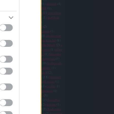
icizmus
(
9
)
agresszió
(
4
)
AIDS
(
1
)
áldozat
(
4
)
ány
(
1
)
államegyház
(
6
)
állatvédők
(
1
)
mus
(
2
)
áltudomány
(
3
)
Amerika
(
1
)
analitikus
ógia
(
1
)
anarchizmus
(
2
)
anglia
(
1
)
anglikán
(
1
)
angyalok
(
1
)
animizmus
(
1
)
mitizmus
(
1
)
antropocentrizmus
(
2
)
tika
(
1
)
argumentum ad ignorantiam
(
1
)
10
)
ateisták
(
1
)
ateista egyház
(
4
)
ateista párt
zmus
(
25
)
ausztria
(
1
)
az ateizmus nem hit
(
6
)
je
(
2
)
a vallások vége
(
11
)
a vallás bűnei
(
2
)
a
vége
(
8
)
babona
(
1
)
bátorság
(
2
)
bayer
(
1
)
béke
(
1
)
bergoglio
(
3
)
bertrand russel
(
1
)
betegség
ia
(
11
)
Biblia
(
16
)
bizalom
(
1
)
bloggolás
(
1
)
aram
(
1
)
boldog
(
1
)
boldogság
(
10
)
bolgogság
ön
(
2
)
boszorkányüldözés
(
2
)
botrány
(
1
)
(
2
)
búcsúcédulák
(
1
)
buddhizmus
(
12
)
isten
(
2
)
bűnkultusz
(
2
)
bűnök
(
13
)
bűnözés
ka
(
1
)
bűvészet
(
1
)
cáfolás
(
1
)
carl sagan
(
1
)
(
1
)
cenzúra
(
7
)
cherry picking
(
1
)
család
(
1
)
hamu
(
1
)
csoda
(
11
)
csodák
(
1
)
dawkins
(
4
)
s
(
7
)
dekadencia
(
1
)
demarkáció
(
3
)
fia
(
1
)
demokrácia
(
6
)
Dennett
(
1
)
descartes
rot
(
5
)
divergencia
(
16
)
djihad
(
2
)
dogma
(
1
)
 adams
(
1
)
dőzsölés
(
1
)
drogok
(
2
)
dualizmus
ihád
(
2
)
egészség
(
1
)
egyenlőség
(
2
)
Egyesült