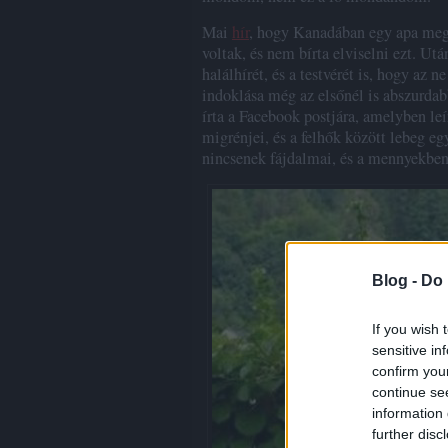
Mai
hír
, hogy Kanadában egy apa megöl
voltak, és nem bírta elviselni ezt. Utá
halálhírét, és a testvérét is, hogy az
indoklása még az elsőnél is abszurdab
írta a Facebook postjára, amelyben leí
migrénjei, és a felhők között lebeg 
nincsenek fájdalmai, és a mennyekbe
Blog -
Do 
If you wish 
sensitive in
confirm you
continue se
information 
further disc