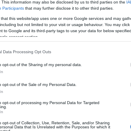
. This information may also be disclosed by us to third parties on the
IA
régi
Participants
that may further disclose it to other third parties.
Freu
 that this website/app uses one or more Google services and may gath
including but not limited to your visit or usage behaviour. You may click 
Álla
 to Google and its third-party tags to use your data for below specifi
ogle consent section.
Élet
 is élhetne, ha az apja nem lett volna hívő
List
l Data Processing Opt Outs
of c
k az volt az elképzelése, hogy a családja a mennyország
List
élnek. Közvetlenül ez a kép lebegett előtte a tette
die 
o opt-out of the Sharing of my personal data.
List
 ez a férfi őrült volt. De miközben persze szerintem is
In
sépa
Miér
kön
nevezhetjük őrültnek, ha ateista álláspontról indulunk
o opt-out of the Sale of my Personal Data.
Mod
In
Szek
egyh
 hite szerint viszonylag logikus volt.
to opt-out of processing my Personal Data for Targeted
ing.
In
an, akkor fejfájás esetén valóban felmerülhet a
Cím
á, nem érdekel, itt hagyom ezt az egészet, felköltözök a
o opt-out of Collection, Use, Retention, Sale, and/or Sharing
k nem segítenek, és az első opció egyáltalán nem ad
ersonal Data that Is Unrelated with the Purposes for which it
1
(
1
)
ab
lected.