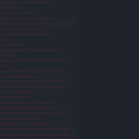
nd Tamás, a hit és a tudomány
ndiai Jézus
a húsvét sem a régi!
erelem és a vallás irracionalitása
yire beteg már az, hogy isten feláldozta fiát,
y megbocsásson nekünk?
s nem karácsonykor született
li mise
res fejű jászol
zlámosodik-e a nyugat még ebben az
zázadban?
ulált Univerzum? A tökéletes szimuláció
ság
lszent, gerinctelen Bayer Zsóti esete a
ens, vénember pápával
t nem érdemes hinni a túlvilági életben?
sta vagy unitárius volt-e Bartók Béla?
ársasági elnök-pápa
navírus és vallás
 halál volt Jézus nagy áldozata?
natok az iknvizíció történetéből
w Statesman riportja: miért nem hisznek
es gondolkodók istenben?
domány és a józan paraszti ész
llás nem tesz erkölcsösebbé és nem boldogít
letek Anders Breivik, a norvég ámokfutó
sztény-fundamentalista Mein Kampfjából