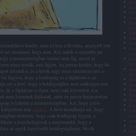
Freu
Az i
Már 
A sz
Menn
hog
Jézu
Éjfé
Az ü
yelemfelhívó kérdés, nem ez lesz a fő téma, amelyről írni
Elis
vő azt mondaná, hogy nem. Két indok is eszembe jut
évs
 hogy a mennyországban semmi nem fáj, mivel az
Szim
való
zen nincs testük, ami fájjon. Az persze kérdés, hogy ha
Az á
got éreznek-e, és a hívők nagy része szerintem erre is
dem
vül hagyva, hogy a boldogság és a fájdalom is az
Miér
a azt a hívő, hogy a boldogsághoz nem szükséges test,
Atei
Közt
is, de a fájdalom is ilyen, nem csak közvetlen, ú.n.
Koro
sek nem lennének fizikaiak, amit én persze határozottan
Mi a
gság is lehetne a mennyországban. Azt, hogy a test-
Kivo
, kifejtettem már
máshol
. A hívő mondhatja azt, hogy
A Ne
zágban elintézte, hogy csak boldogság legyen, a
nev
A tu
ébként a pszichológusok a megmondói, hogy a
A va
lása az egyik legerősebb boldogságforrás. No de
Rész
kere