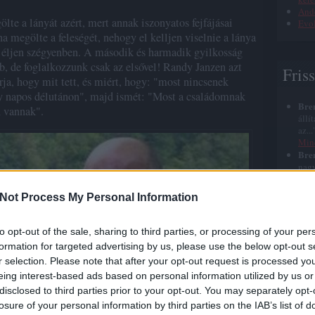
Ande
te a lányát azért, mert annak iszonyatos fejfájásai
Evol
na megölte a feleségét, nehogy el kelljen viselnie a lánya
 ne éljen szégyenben. A második és harmadik gyilkosság
b, de foglalkozzunk csak az elsővel! Randy Janzen azt
Fris
rja, hogy mit tett, és miért, hogy: "most nincsenek
egy napos délutánon", majd ismét: "Most a családomnak
Bre
n vannak".
állí
az..
Min
Bre
nagy
azt 
halá
Not Process My Personal Information
Bre
elég
szep
to opt-out of the sale, sharing to third parties, or processing of your per
Jézu
formation for targeted advertising by us, please use the below opt-out s
Bre
r selection. Please note that after your opt-out request is processed y
röhé
roh
eing interest-based ads based on personal information utilized by us or
nyu
disclosed to third parties prior to your opt-out. You may separately opt-
Bre
losure of your personal information by third parties on the IAB’s list of
időn