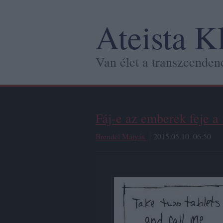
Ateista K
Van élet a transzcendenc
Fáj-e az emberek feje 
Brendel Mátyás
2015.05.10. 06:50