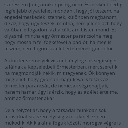
szeressem Julit, amikor pedig nem. Észérvként pedig
legfeljebb olyat lehet mondani, hogy jól teszem, ha
engedelmeskedek istennek, különben megbánom,
de az, hogy úgy teszek, mintha, nem jelenti azt, hogy
valóban elfogadom azt a célt, amit isten mond. Ez
olyasmi, mintha egy őrmester parancsolná meg,
hogy mossam fel fogkefével a padlót, ha meg is
teszem, nem fogom az élet értelmének gondolni.
Autoriter személyek viszont tényleg sok segítséget
találnak a képzeletbeli őrmesterben, mert szeretik,
ha megmondják nekik, mit tegyenek. Ők könnyen
meglehet, hogy gyorsan magukévá is teszik az
őrmester parancsát, de nemcsak végrehajtják,
hanem hamar úgy is érzik, hogy az az élet értelme,
amit az őrmester akar.
De a helyzet az, hogy a társadalmunkban sok
individualista személyiség van, akinél ez nem
működik. Akik akár a foguk között morogva végre is