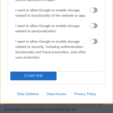
az élet értelmeként, miközben nem ültette belénk a
padlósikálás iránti elemi vágyat.
I want to allow Google to enable storage
related to functionality of the website or app.
Ha onnan nézzük, hogy az ember teremti meg
magának az isteneit és vallásait, akkor szintén úgy
I want to allow Google to enable storage
logikus, hogy olyasféle dolgokat mondasson
related to personalization.
magának ezzel a megteremtett istennel, amire
tulajdonképp vágyik az ember, csak egyedül nincs
I want to allow Google to enable storage
related to security, including authentication
hozzá elég bátorsága vagy ereje.
functionality and fraud prevention, and other
user protection.
Brendel Mátyás
11 éve
CONFIRM
@Késes Szent Alia
:
"A bibliai istenkép alapján következne"
Data Deletion
Data Access
Privacy Policy
tehát általában isten létezéséből nem következne.
szerinted a bibliaiból következne. de.