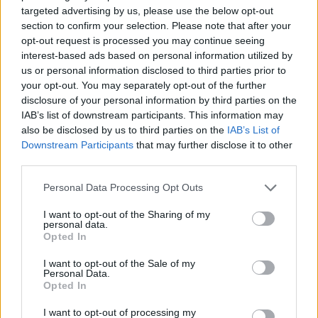
ELTE-n. Szőnyi Szilárd szokásához híven megint
targeted advertising by us, please use the below opt-out
alkotott, ízekre lehetne szedni az egész beszédét jó
section to confirm your selection. Please note that after your
cikket lehetne belőle írni. Amúgy ha nem láttad lesz
opt-out request is processed you may continue seeing
most megint egy vita arról, hogy felelős-e a vallás
interest-based ads based on personal information utilized by
vagy a társadalmi közeg valakinek a terroristává
us or personal information disclosed to third parties prior to
válásában. Érdekes lehet.
your opt-out. You may separately opt-out of the further
disclosure of your personal information by third parties on the
www.facebook.com/events/569622126508416/?
IAB’s list of downstream participants. This information may
ref_dashboard_filter=upcoming
also be disclosed by us to third parties on the
IAB’s List of
Downstream Participants
that may further disclose it to other
Csemege:
www.youtube.com/watch?v=MPLKSI5grFY
third parties.
:D
Please note that this website/app uses one or more Google
Personal Data Processing Opt Outs
services and may gather and store information including but
not limited to your visit or usage behaviour. You may click to
I want to opt-out of the Sharing of my
personal data.
Brendel Mátyás
grant or deny consent to Google and its third-party tags to
Opted In
use your data for below specified purposes in below Google
11 éve
consent section.
I want to opt-out of the Sale of my
@AlexG
: A Pascal idézetbe azért túl sokat látsz bele.
Personal Data.
Opted In
A vitaest nem tűnik valami nagynak: biztonsági
I want to opt-out of processing my
szakértők fognak vitázni egy teológussal. Nyilván