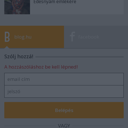
Édesnyám emlékére
blog.hu
facebook
Szólj hozzá!
A hozzászóláshoz be kell lépned!
VAGY