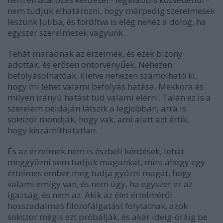
nem tudjuk elhatározni, hogy márpedig szerelmesek
leszünk Juliba, és fordítva is elég nehéz a dolog, ha
egyszer szerelmesek vagyunk.
Tehát maradnak az érzelmek, és ezek bizony
adottak, és erősen öntörvényűek. Nehezen
befolyásolhatóak, illetve nehezen számolható ki,
hogy mi lehet valami befolyás hatása. Mekkora és
milyen irányú hatást tud valami elérni. Talán ez is a
szerelem példáján látszik a legjobban, arra is
sokszor mondják, hogy vak, ami alatt azt értik,
hogy kiszámíthatatlan.
És az érzelmek nem is észbeli kérdések, tehát
meggyőzni sem tudjuk magunkat, mint ahogy egy
értelmes ember meg tudja győzni magát, hogy
valami emígy van, és nem úgy, ha egyszer ez az
igazság, és nem az. Akik az élet értelméről
hosszadalmas filozofálgatást folytatnak, azok
sokszor mégis ezt próbálják, és akár ideig-óráig be