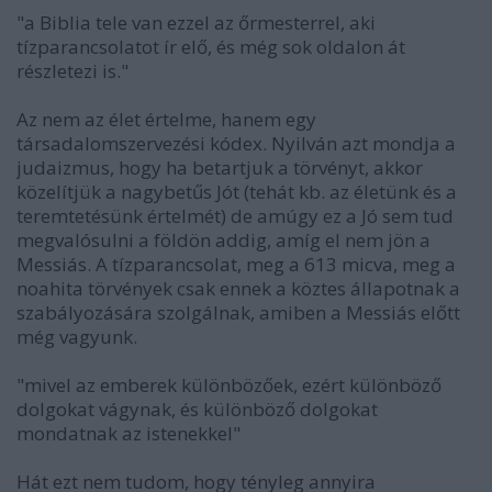
"a Biblia tele van ezzel az őrmesterrel, aki
tízparancsolatot ír elő, és még sok oldalon át
részletezi is."
Az nem az élet értelme, hanem egy
társadalomszervezési kódex. Nyilván azt mondja a
judaizmus, hogy ha betartjuk a törvényt, akkor
közelítjük a nagybetűs Jót (tehát kb. az életünk és a
teremtetésünk értelmét) de amúgy ez a Jó sem tud
megvalósulni a földön addig, amíg el nem jön a
Messiás. A tízparancsolat, meg a 613 micva, meg a
noahita törvények csak ennek a köztes állapotnak a
szabályozására szolgálnak, amiben a Messiás előtt
még vagyunk.
"mivel az emberek különbözőek, ezért különböző
dolgokat vágynak, és különböző dolgokat
mondatnak az istenekkel"
Hát ezt nem tudom, hogy tényleg annyira