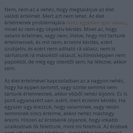
Nem, nem az a nehéz, hogy megtaláljuk az élet
valódi értelmét. Mert azt nem lehet. Az élet
értelmének problémájára
nincs egyetlen igaz válasz
,
mivel ez nem egy objektív kérdés. Mivel az, hogy
valami értelmes, vagy nem, illetve, hogy mit tartunk
értelmesnek, és mit nem, érzelmi kérdés, ezért
szubjetív, és ezért nem adható rá válasz, nem is
várhatunk rá másoktól választ, különösképpen nem
papoktól, de még egy istentől sem, ha létezne, akkor
sem.
Az élet értelmével kapcsolatban az a nagyon nehéz,
hogy ha éppen semmit, vagy szinte semmit nem
tartunk értelmesnek, akkor ebből nehéz kijönni. Ez is
pont ugyanazért van: azért, mert érzelmi kérdés. Ha
egyszer úgy érezzük, hogy valaminek, vagy netán
semminek sincs értelme, akkor nehéz máshogy
érezni. Hiszen az érzéseink olyanok, hogy inkább
uralkodnak ők felettünk, mint mi felettük. Az érzések
nem elhatározás kérdései - legalábbis közvetlenül -