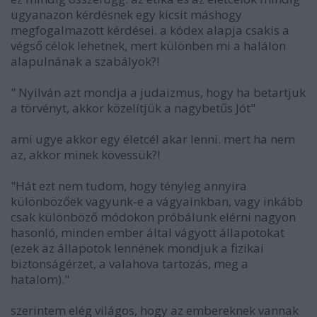
ugyanazon kérdésnek egy kicsit máshogy
megfogalmazott kérdései. a kódex alapja csakis a
végső célok lehetnek, mert különben mi a halálon
alapulnának a szabályok?!
" Nyilván azt mondja a judaizmus, hogy ha betartjuk
a törvényt, akkor közelítjük a nagybetűs Jót"
ami ugye akkor egy életcél akar lenni. mert ha nem
az, akkor minek kövessük?!
"Hát ezt nem tudom, hogy tényleg annyira
különbözőek vagyunk-e a vágyainkban, vagy inkább
csak különböző módokon próbálunk elérni nagyon
hasonló, minden ember által vágyott állapotokat
(ezek az állapotok lennének mondjuk a fizikai
biztonságérzet, a valahova tartozás, meg a
hatalom)."
szerintem elég világos, hogy az embereknek vannak