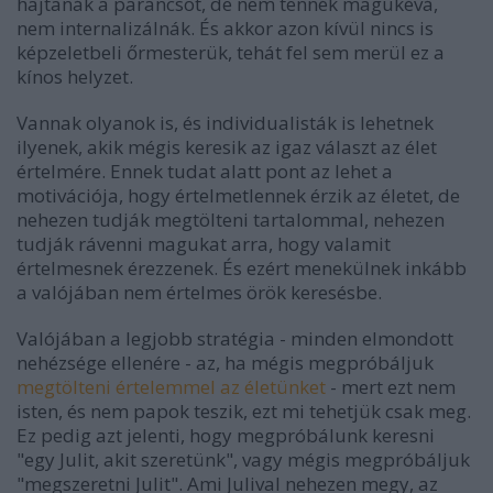
hajtanák a parancsot, de nem tennék magukévá,
nem internalizálnák. És akkor azon kívül nincs is
képzeletbeli őrmesterük, tehát fel sem merül ez a
kínos helyzet.
Vannak olyanok is, és individualisták is lehetnek
ilyenek, akik mégis keresik az igaz választ az élet
értelmére. Ennek tudat alatt pont az lehet a
motivációja, hogy értelmetlennek érzik az életet, de
nehezen tudják megtölteni tartalommal, nehezen
tudják rávenni magukat arra, hogy valamit
értelmesnek érezzenek. És ezért menekülnek inkább
a valójában nem értelmes örök keresésbe.
Valójában a legjobb stratégia - minden elmondott
nehézsége ellenére - az, ha mégis megpróbáljuk
megtölteni értelemmel az életünket
- mert ezt nem
isten, és nem papok teszik, ezt mi tehetjük csak meg.
Ez pedig azt jelenti, hogy megpróbálunk keresni
"egy Julit, akit szeretünk", vagy mégis megpróbáljuk
"megszeretni Julit". Ami Julival nehezen megy, az