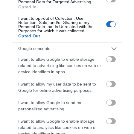
Personal Data for Targeted Advertising.
senki nem fog valláskritikai véleményt képviselni.
Opted In
A youtube felvételért kösz, láttam már tegnap
I want to opt-out of Collection, Use,
Retention, Sale, and/or Sharing of my
valahol, de most megírtam.
Personal Data that Is Unrelated with the
Purposes for which it was collected.
Opted Out
Késes Szent Alia
Google consents
11 éve
I want to allow Google to enable storage
"isten létezéséből nem következne semmi az élet
related to advertising like cookies on web or
értelmére."
device identifiers in apps.
I want to allow my user data to be sent to
A bibliai istenkép alapján következne, mert ha az
Google for online advertising purposes.
embert Isten teremtette volna önmaga
hasonlatosságára, akkor az általa meghatározott
I want to allow Google to send me
életcélra határozottan rezonálnánk. Éreznénk, hogy
personalized advertising.
ez valahogy jó és hogy ez a dolgoknak a legbensőbb
lényege, még ha megmagyarázni nem is tudjuk,
I want to allow Google to enable storage
hogy miért. Nem vág egybe a bibliai istenképpel egy
related to analytics like cookies on web or
olyan őrmester, aki folyamatos padlósikálást ír elő
device identifiers in apps.