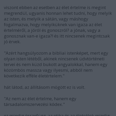
viszont ebben az esetben az élet értelme is megint
megrendül, ugyanis honnan lehet tudni, hogy melyik
az isten, és melyik a sátán, vagy máshogy
fogalmazva, hogy melyiküknek van igaza az élet
értelméről, a jóról és gonoszról? a jónak, vagy a
gonosznak van-e igaza?! és itt nincsenek megintcsak
jó érvek.
"Azért hangsúlyozom a bibliai istenképet, mert egy
olyan isten létéből, akinek nincsenek üdvtörténeti
tervei és nem küzd bukott angyalokkal, hanem egy
közömbös massza vagy ilyesmi, abból nem
következik efféle életértelem."
hát látod, az állításom mögött ez is volt.
"Az nem az élet értelme, hanem egy
társadalomszervezési kódex."
ez mindig összefügg. az etika és az életcélok mindig