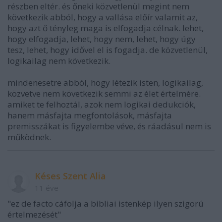
részben eltér. és őneki közvetlenül megint nem
következik abból, hogy a vallása előír valamit az,
hogy azt ő tényleg maga is elfogadja célnak. lehet,
hogy elfogadja, lehet, hogy nem, lehet, hogy úgy
tesz, lehet, hogy idővel el is fogadja. de közvetlenül,
logikailag nem következik.
mindenesetre abból, hogy létezik isten, logikailag,
közvetve nem következik semmi az élet értelmére.
amiket te felhoztál, azok nem logikai dedukciók,
hanem másfajta megfontolások, másfajta
premisszákat is figyelembe véve, és ráadásul nem is
működnek.
Késes Szent Alia
11 éve
"ez de facto cáfolja a bibliai istenkép ilyen szigorú
értelmezését"