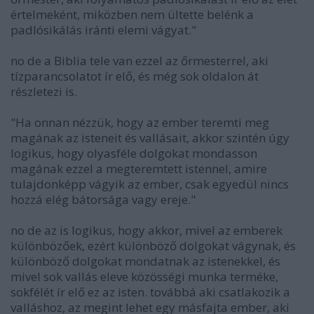
értelmeként, miközben nem ültette belénk a
padlósikálás iránti elemi vágyat."
no de a Biblia tele van ezzel az őrmesterrel, aki
tízparancsolatot ír elő, és még sok oldalon át
részletezi is.
"Ha onnan nézzük, hogy az ember teremti meg
magának az isteneit és vallásait, akkor szintén úgy
logikus, hogy olyasféle dolgokat mondasson
magának ezzel a megteremtett istennel, amire
tulajdonképp vágyik az ember, csak egyedül nincs
hozzá elég bátorsága vagy ereje."
no de az is logikus, hogy akkor, mivel az emberek
különbözőek, ezért különböző dolgokat vágynak, és
különböző dolgokat mondatnak az istenekkel, és
mivel sok vallás eleve közösségi munka terméke,
sokfélét ír elő ez az isten. továbbá aki csatlakozik a
valláshoz, az megint lehet egy másfajta ember, aki