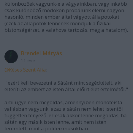
különbözőek vagyunk-e a vágyainkban, vagy inkább
csak különböző módokon próbálunk elérni nagyon
hasonló, minden ember által vágyott állapotokat
(ezek az állapotok lennének mondjuk a fizikai
biztonságérzet, a valahova tartozás, meg a hatalom).
Brendel Mátyás
11 éve
@Késes Szent Alia
:
" ezért kell bevezetni a Sátánt mint segédtételt, aki
eltéríti az embert az isten által előírt élet értelmétől."
ami ugye nem megoldás, amennyiben monoteista
vallásban vagyunk, azaz a sátán nem lehet istentől
független tényező. ez csak akkor lenne megoldás, ha
sátán egy másik isten lenne, amit nem isten
teremtett, mint a politeizmusokban.