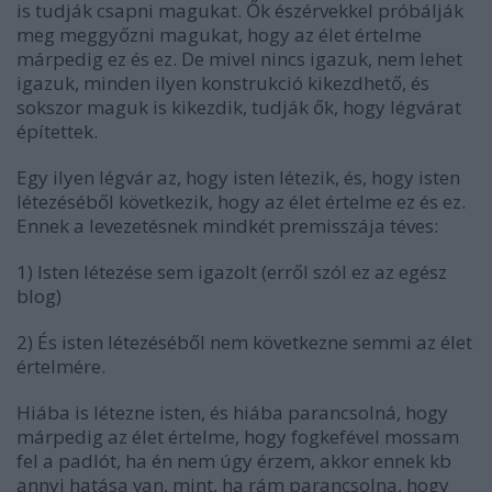
is tudják csapni magukat. Ők észérvekkel próbálják
meg meggyőzni magukat, hogy az élet értelme
márpedig ez és ez. De mivel nincs igazuk, nem lehet
igazuk, minden ilyen konstrukció kikezdhető, és
sokszor maguk is kikezdik, tudják ők, hogy légvárat
építettek.
Egy ilyen légvár az, hogy isten létezik, és, hogy isten
létezéséből következik, hogy az élet értelme ez és ez.
Ennek a levezetésnek mindkét premisszája téves:
1) Isten létezése sem igazolt (erről szól ez az egész
blog)
2) És isten létezéséből nem következne semmi az élet
értelmére.
Hiába is létezne isten, és hiába parancsolná, hogy
márpedig az élet értelme, hogy fogkefével mossam
fel a padlót, ha én nem úgy érzem, akkor ennek kb
annyi hatása van, mint, ha rám parancsolna, hogy