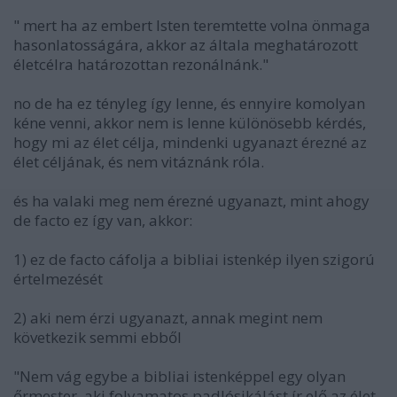
" mert ha az embert Isten teremtette volna önmaga
hasonlatosságára, akkor az általa meghatározott
életcélra határozottan rezonálnánk."
no de ha ez tényleg így lenne, és ennyire komolyan
kéne venni, akkor nem is lenne különösebb kérdés,
hogy mi az élet célja, mindenki ugyanazt érezné az
élet céljának, és nem vitáznánk róla.
és ha valaki meg nem érezné ugyanazt, mint ahogy
de facto ez így van, akkor:
1) ez de facto cáfolja a bibliai istenkép ilyen szigorú
értelmezését
2) aki nem érzi ugyanazt, annak megint nem
következik semmi ebből
"Nem vág egybe a bibliai istenképpel egy olyan
őrmester, aki folyamatos padlósikálást ír elő az élet