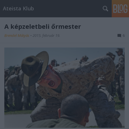
Ateista Klub
A képzeletbeli őrmester
Brendel Mátyás
•
2015. február 19.
6