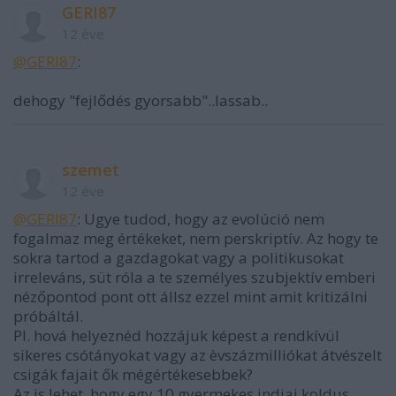
GERI87
12 éve
@GERI87
:
dehogy "fejlődés gyorsabb"..lassab..
szemet
12 éve
@GERI87
: Ugye tudod, hogy az evolúció nem
fogalmaz meg értékeket, nem perskriptív. Az hogy te
sokra tartod a gazdagokat vagy a politikusokat
irreleváns, süt róla a te személyes szubjektív emberi
nézőpontod pont ott állsz ezzel mint amit kritizálni
próbáltál.
Pl. hová helyeznéd hozzájuk képest a rendkívül
sikeres csótányokat vagy az èvszázmilliókat átvészelt
csigák fajait ők mégértékesebbek?
Az is lehet, hogy egy 10 gyermekes indiai koldus