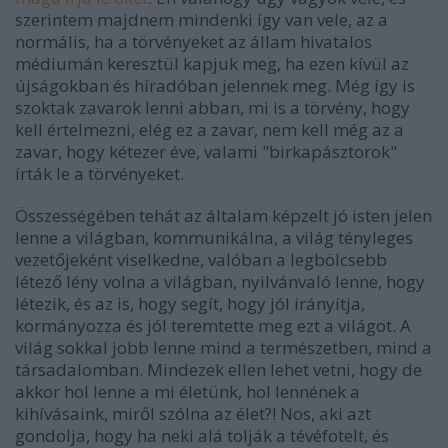
szerintem majdnem mindenki így van vele, az a
normális, ha a törvényeket az állam hivatalos
médiumán keresztül kapjuk meg, ha ezen kívül az
újságokban és híradóban jelennek meg. Még így is
szoktak zavarok lenni abban, mi is a törvény, hogy
kell értelmezni, elég ez a zavar, nem kell még az a
zavar, hogy kétezer éve, valami "birkapásztorok"
írták le a törvényeket.
Összességében tehát az általam képzelt jó isten jelen
lenne a világban, kommunikálna, a világ tényleges
vezetőjeként viselkedne, valóban a legbölcsebb
létező lény volna a világban, nyilvánvaló lenne, hogy
létezik, és az is, hogy segít, hogy jól irányítja,
kormányozza és jól teremtette meg ezt a világot. A
világ sokkal jobb lenne mind a természetben, mind a
társadalomban. Mindezek ellen lehet vetni, hogy de
akkor hol lenne a mi életünk, hol lennének a
kihívásaink, miről szólna az élet?! Nos, aki azt
gondolja, hogy ha neki alá tolják a tévéfotelt, és