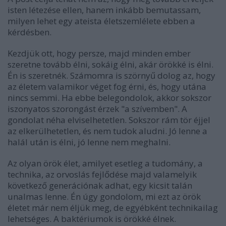
isten létezése ellen, hanem inkább bemutassam,
milyen lehet egy ateista életszemlélete ebben a
kérdésben.
Kezdjük ott, hogy persze, majd minden ember
szeretne tovább élni, sokáig élni, akár örökké is élni.
Én is szeretnék. Számomra is szörnyű dolog az, hogy
az életem valamikor véget fog érni, és, hogy utána
nincs semmi. Ha ebbe belegondolok, akkor sokszor
iszonyatos szorongást érzek "a szívemben". A
gondolat néha elviselhetetlen. Sokszor rám tör éjjel
az elkerülhetetlen, és nem tudok aludni. Jó lenne a
halál után is élni, jó lenne nem meghalni.
Az olyan örök élet, amilyet esetleg a tudomány, a
technika, az orvoslás fejlődése majd valamelyik
következő generációnak adhat, egy kicsit talán
unalmas lenne. Én úgy gondolom, mi ezt az örök
életet már nem éljük meg, de egyébként technikailag
lehetséges. A baktériumok is örökké élnek.