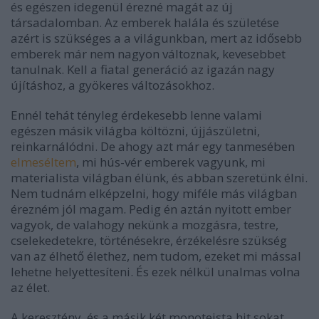
és egészen idegenül érezné magát az új
társadalomban. Az emberek halála és születése
azért is szükséges a a világunkban, mert az idősebb
emberek már nem nagyon változnak, kevesebbet
tanulnak. Kell a fiatal generáció az igazán nagy
újításhoz, a gyökeres változásokhoz.
Ennél tehát tényleg érdekesebb lenne valami
egészen másik világba költözni, újjászületni,
reinkarnálódni. De ahogy azt már egy tanmesében
elmeséltem
, mi hús-vér emberek vagyunk, mi
materialista világban élünk, és abban szeretünk élni.
Nem tudnám elképzelni, hogy miféle más világban
érezném jól magam. Pedig én aztán nyitott ember
vagyok, de valahogy nekünk a mozgásra, testre,
cselekedetekre, történésekre, érzékelésre szükség
van az élhető élethez, nem tudom, ezeket mi mással
lehetne helyettesíteni. És ezek nélkül unalmas volna
az élet.
A keresztény, és a másik két monoteista hit sokat