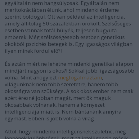
egyáltalán nem hangsúlyosak. Egyáltalán nem
meritokráciában élünk, ahol mindenki érdeme
szerint boldogul. Ott van például az intelligencia,
amely állítólag 50 százalékban örökölt. Szélsőséges
esetben vannak totál hülyék, teljesen bugyuta
emberek. Még szélsőségesebb esetben genetikus
okokból pszichés betegek is. Egy igazságos világban
ilyen minek fordul elő?!
És aztán miért ne lehetne mindenki genetikai alapon
mindjárt nagyon is okos?! Sokkal jobb, igazságosabb
volna. Mint ahogy ezt
megfogalmaztam
,
világunknak nem több szeretetre, hanem több
okosságra van szüksége. A sok okos ember nem csak
azért érezné jobban magát, mert ők maguk
okosabbak volnának, hanem a környezet
intelligenciája miatt is. Nem bántanánk annyira
egymást. Ebben is jobb volna a világ.
Attól, hogy mindenki intelligensnek születne, még
lennének különbségek, mert az intelligencia másik