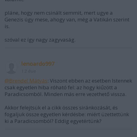
pláne, hogy nem csinált semmit, mert ugye a
Genezis úgy mese, ahogy van, még a Vatikán szerint
is.
szóval ez így nagy zagyvaság.
lenoardo997
12 éve
@Brendel Mátyás
: Viszont ebben az esetben Istennek
csak egyetlen hiba róható fel: az hogy kiűzött a
Paradicsomból. Minden más erre vezethető vissza.
Akkor felejtsük el a cikk összes siránkozását, és
fogaljuk össze egyetlen kérdésbe: miért üzettettünk
ki a Paradicsomból? Eddig egyetértünk?