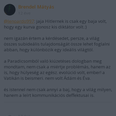
Brendel Mátyás
12 éve
@lenoardo997
: jaja Hitlernek is csak egy baja volt,
hogy egy kurva gonosz kis diktátor volt.:)
nem igazán értem a kérdésedet, persze, a világ
összes subideális tulajdonságát össze lehet foglalni
abban, hogy különbözik egy ideális világtól.
a Paradicsomból való kiúzetéses dologban meg
mondtam, nem csak a miértje problémás, hanem az
is, hogy hülyeség az egész. evolúció volt, ember! a
Vatikán is beismeri. nem volt Ádám és Éva.
és istennel nem csak annyi a baj, hogy a világ milyen,
hanem a leírt kommunikációs deffektusai is.
12 éve