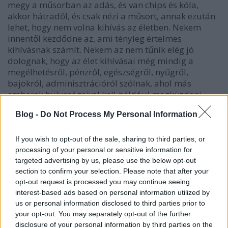
megy a műsorban az adás, és van chips és kóla,
akkor hátradől, és csak nézi a műsort, annak ezután
lehet, hogy nem volna kihívás az életben. Nekem
innentől kezdődne az, ami tényleg értelmes
kihívásnak számít. Nekem az nem tűnik elég jó
dolognak, hogy az élet kihívásai még mindig a
megélhetésről, pénzről, egészségről, nyűgről,
bajokról, adminisztrációról szólnak, ahol más
emberek hülyeségeivel kell például megküzdeni.
Nekem az értelmes kihívás alkotásról szól, és
Blog -
Do Not Process My Personal Information
szórakozásról, és sportról, és ismerkedésről
emberekkel.
If you wish to opt-out of the sale, sharing to third parties, or
Persze tudom, mindez nagyon utópisztikus, és azt is,
processing of your personal or sensitive information for
hogy ilyenekről írtak már sokan, sok író megírta
targeted advertising by us, please use the below opt-out
nemcsak a disztópiáját, de utópiáját is. És persze azt
section to confirm your selection. Please note that after your
is tudom, ahogy az emberi értékrendek relatívak,
opt-out request is processed you may continue seeing
nem mindenki súlyozná pont ilyen módon az
interest-based ads based on personal information utilized by
us or personal information disclosed to third parties prior to
érdemeket.
your opt-out. You may separately opt-out of the further
disclosure of your personal information by third parties on the
És végül az, hogy a világunk nem ilyen, hogy a