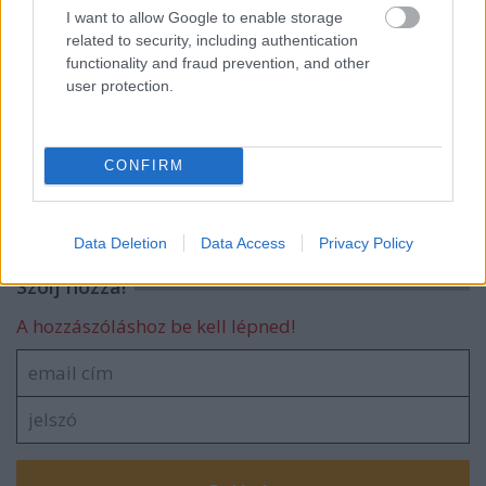
Ajánlott bejegyzések:
I want to allow Google to enable storage
related to security, including authentication
functionality and fraud prevention, and other
Édesnyám emlékére
user protection.
CONFIRM
blog.hu
facebook
Data Deletion
Data Access
Privacy Policy
Szólj hozzá!
A hozzászóláshoz be kell lépned!