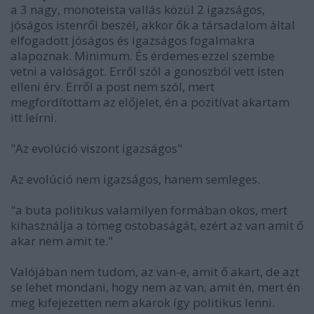
a 3 nagy, monoteista vallás közül 2 igazságos,
jóságos istenről beszél, akkor ők a társadalom által
elfogadott jóságos és igazságos fogalmakra
alapoznak. Minimum. És érdemes ezzel szembe
vetni a valóságot. Erről szól a gonoszból vett isten
elleni érv. Erről a post nem szól, mert
megfordítottam az előjelet, én a pozitívat akartam
itt leírni.
"Az evolúció viszont igazságos"
Az evolúció nem igazságos, hanem semleges.
"a buta politikus valamilyen formában okos, mert
kihasználja a tömeg ostobaságát, ezért az van amit ő
akar nem amit te."
Valójában nem tudom, az van-e, amit ő akart, de azt
se lehet mondani, hogy nem az van, amit én, mert én
meg kifejezetten nem akarok így politikus lenni.