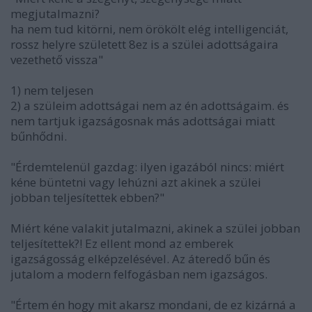
megjutalmazni?
ha nem tud kitörni, nem örökölt elég intelligenciát,
rossz helyre született 8ez is a szülei adottságaira
vezethető vissza"
1) nem teljesen
2) a szüleim adottságai nem az én adottságaim. és
nem tartjuk igazságosnak más adottságai miatt
bűnhődni.
"Érdemtelenül gazdag: ilyen igazából nincs: miért
kéne büntetni vagy lehúzni azt akinek a szülei
jobban teljesítettek ebben?"
Miért kéne valakit jutalmazni, akinek a szülei jobban
teljesítettek?! Ez ellent mond az emberek
igazságosság elképzelésével. Az áteredő bűn és
jutalom a modern felfogásban nem igazságos.
"Értem én hogy mit akarsz mondani, de ez kizárná a