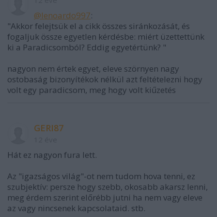
@lenoardo997
:
"Akkor felejtsük el a cikk összes siránkozását, és
fogaljuk össze egyetlen kérdésbe: miért üzettettünk
ki a Paradicsomból? Eddig egyetértünk? "
nagyon nem értek egyet, eleve szörnyen nagy
ostobaság bizonyítékok nélkül azt feltételezni hogy
volt egy paradicsom, meg hogy volt kiűzetés
GERI87
12 éve
Hát ez nagyon fura lett.
Az "igazságos világ"-ot nem tudom hova tenni, ez
szubjektív: persze hogy szebb, okosabb akarsz lenni,
meg érdem szerint előrébb jutni ha nem vagy eleve
az vagy nincsenek kapcsolataid. stb.