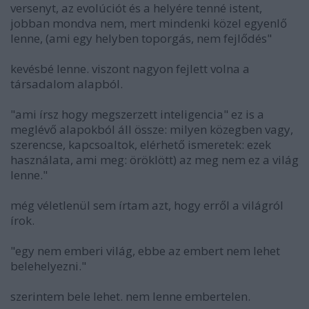
versenyt, az evolúciót és a helyére tenné istent,
jobban mondva nem, mert mindenki közel egyenlő
lenne, (ami egy helyben toporgás, nem fejlődés"
kevésbé lenne. viszont nagyon fejlett volna a
társadalom alapból.
"ami írsz hogy megszerzett inteligencia" ez is a
meglévő alapokból áll össze: milyen közegben vagy,
szerencse, kapcsoaltok, elérhető ismeretek: ezek
használata, ami meg: öröklött) az meg nem ez a világ
lenne."
még véletlenül sem írtam azt, hogy erről a világról
írok.
"egy nem emberi világ, ebbe az embert nem lehet
belehelyezni."
szerintem bele lehet. nem lenne embertelen.