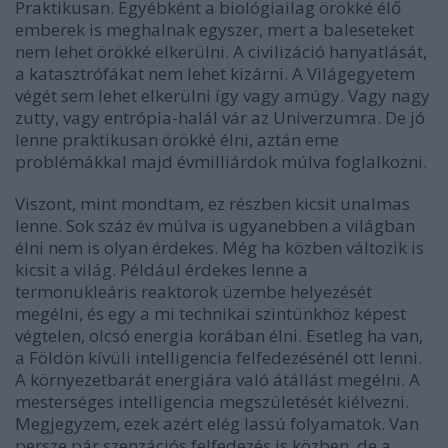
Praktikusan. Egyébként a biológiailag örökké élő
emberek is meghalnak egyszer, mert a baleseteket
nem lehet örökké elkerülni. A civilizáció hanyatlását,
a katasztrófákat nem lehet kizárni. A Világegyetem
végét sem lehet elkerülni így vagy amúgy. Vagy nagy
zutty, vagy entrópia-halál vár az Univerzumra. De jó
lenne praktikusan örökké élni, aztán eme
problémákkal majd évmilliárdok múlva foglalkozni.
Viszont, mint mondtam, ez részben kicsit unalmas
lenne. Sok száz év múlva is ugyanebben a világban
élni nem is olyan érdekes. Még ha közben változik is
kicsit a világ. Például érdekes lenne a
termonukleáris reaktorok üzembe helyezését
megélni, és egy a mi technikai szintünkhöz képest
végtelen, olcsó energia korában élni. Esetleg ha van,
a Földön kívüli intelligencia felfedezésénél ott lenni.
A környezetbarát energiára való átállást megélni. A
mesterséges intelligencia megszületését kiélvezni.
Megjegyzem, ezek azért elég lassú folyamatok. Van
persze pár szenzációs felfedezés is közben, de a