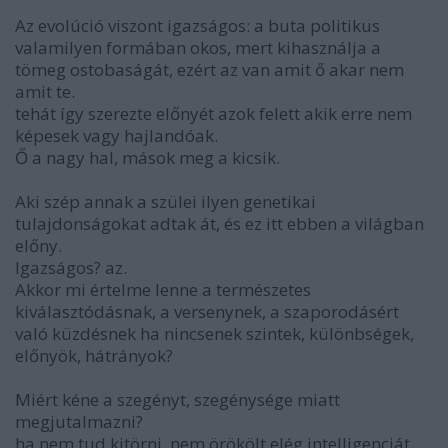
Az evolúció viszont igazságos: a buta politikus
valamilyen formában okos, mert kihasználja a
tömeg ostobaságát, ezért az van amit ő akar nem
amit te.
tehát így szerezte előnyét azok felett akik erre nem
képesek vagy hajlandóak.
Ő a nagy hal, mások meg a kicsik.
Aki szép annak a szülei ilyen genetikai
tulajdonságokat adtak át, és ez itt ebben a világban
előny.
Igazságos? az.
Akkor mi értelme lenne a természetes
kiválasztódásnak, a versenynek, a szaporodásért
való küzdésnek ha nincsenek szintek, különbségek,
előnyök, hátrányok?
Miért kéne a szegényt, szegénysége miatt
megjutalmazni?
ha nem tud kitörni, nem örökölt elég intelligenciát,