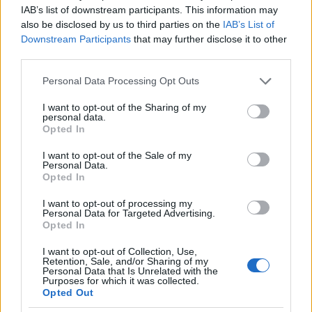
IAB’s list of downstream participants. This information may
világunk csak az a közepes világ, amelyet ismerünk,
also be disclosed by us to third parties on the
IAB’s List of
nem taglóz le végletesen. Legalábbis nincs arról szó,
Downstream Participants
that may further disclose it to other
hogy öngyilkos akarnék lenni, vagy alapjában
third parties.
boldogtalan vagyok ebben a világban. Arról igen,
hogy csalódott vagyok, arról szó van, hogy néha
Please note that this website/app uses one or more Google
Personal Data Processing Opt Outs
kevésbé látom a dolgoknak értelmét. Arról szó van,
services and may gather and store information including but
hogy én el tudnék sok mindent képzelni, és ehhez
not limited to your visit or usage behaviour. You may click to
I want to opt-out of the Sharing of my
personal data.
képest a világ, a valóság olyan közepes, olyan
grant or deny consent to Google and its third-party tags to
Opted In
lehangoló, olyan mindennapos, olyan szürke. Ebbe a
use your data for below specified purposes in below Google
világba születtünk bele, ebben kell élni, lehet
consent section.
I want to opt-out of the Sale of my
boldogan, és lehet boldogtalanul. Lehet választani.
Personal Data.
Opted In
Aki boldog akar lenni, annak elég nagy hülyeség
azért boldogtalannak lenni, mert a világ olyan,
I want to opt-out of processing my
amilyen. Nem szükséges. Ez a világ egy elfogadható
Personal Data for Targeted Advertising.
Opted In
világ. S
ok mindent megtanultam elfogadni ebből a világból. Az
ember fiatalon esetleg még nagy utópiákkal megy neki az életnek,
I want to opt-out of Collection, Use,
aztán sok mindent elfogad. Túléli, nem hal bele, hogy nincs nagy Ő,
Retention, Sale, and/or Sharing of my
Personal Data that Is Unrelated with the
hogy nem kap Nobel-díjat, hogy nem ő lesz az miniszterelnök, és
Purposes for which it was collected.
nem őt küldik a Marsra.
Opted Out