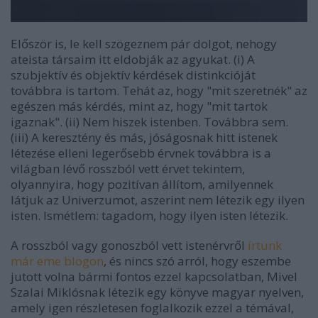
Először is, le kell szögeznem pár dolgot, nehogy
ateista társaim itt eldobják az agyukat. (i) A
szubjektív és objektív kérdések distinkcióját
továbbra is tartom. Tehát az, hogy "mit szeretnék" az
egészen más kérdés, mint az, hogy "mit tartok
igaznak". (ii) Nem hiszek istenben. Továbbra sem.
(iii) A keresztény és más, jóságosnak hitt istenek
létezése elleni legerősebb érvnek továbbra is a
világban lévő rosszból vett érvet tekintem,
olyannyira, hogy pozitívan állítom, amilyennek
látjuk az Univerzumot, aszerint nem létezik egy ilyen
isten. Ismétlem: tagadom, hogy ilyen isten létezik.
A rosszból vagy gonoszból vett istenérvről
írtunk
már eme blogon
, és nincs szó arról, hogy eszembe
jutott volna bármi fontos ezzel kapcsolatban, Mivel
Szalai Miklósnak létezik egy könyve magyar nyelven,
amely igen részletesen foglalkozik ezzel a témával,