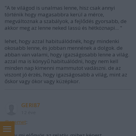
"A te világod is unalmas lenne, hisz csak annyi
történik hogy magasabbra kerül a mérce,
megváltoznak a szabályok, a fejlődés gyorsabb, de
akkor meg az lenne neked lassú és hétköznapi... "
lehet, hogy azzal habituálódnék, hogy mindenki
okosabb lenne, és jobban mennének a dolgok. de
abban van valami, hogy igazságosabb lenne a világ.
azzal ma is könyyű habituálódni, hogy nem kell
minden nap kimenni mammutot vadászni. de az
viszont jó érzés, hogy igazságosabb a világ, mint az
őskor vagy ókor vagy küzépkor.
GERI87
12 éve
@szemet
:
Hogy mi előnyös az relatív, mihez képest.