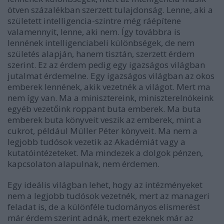
ötven százalékban szerzett tulajdonság. Lenne, aki a
született intelligencia-szintre még ráépítene
valamennyit, lenne, aki nem. Így továbbra is
lennének intelligenciabeli különbségek, de nem
születés alapján, hanem tisztán, szerzett érdem
szerint. Ez az érdem pedig egy igazságos világban
jutalmat érdemelne. Egy igazságos világban az okos
emberek lennének, akik vezetnék a világot. Mert ma
nem így van. Ma a minisztereink, miniszterelnökeink
egyéb vezetőink roppant buta emberek. Ma buta
emberek buta könyveit veszik az emberek, mint a
cukrot, például Müller Péter könyveit. Ma nem a
legjobb tudósok vezetik az Akadémiát vagy a
kutatóintézeteket. Ma mindezek a dolgok pénzen,
kapcsolaton alapulnak, nem érdemen.
Egy ideális világban lehet, hogy az intézményeket
nem a legjobb tudósok vezetnék, mert az manageri
feladat is, de a különféle tudományos elismerést
már érdem szerint adnák, mert ezeknek már az