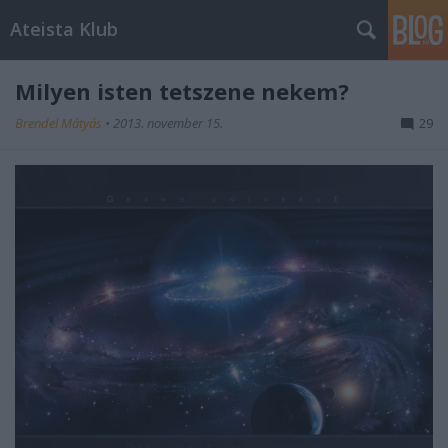
Ateista Klub
Milyen isten tetszene nekem?
Brendel Mátyás
•
2013. november 15.
29