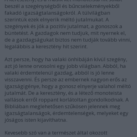
beszél a szegénységből és bűncselekményekből
fakadó igazságtalanságokról. A túlvilágban
szerintük ezek elnyerik méltó jutalmukat. A
szegények és jók a pozitív jutalmat, a gonoszok a
büntetést. A gazdagok nem tudjuk, mit nyernek el,
de a gazdagságukat biztos nem tudják tovább vinni,
legalábbis a keresztény hit szerint.
Azt persze, hogy ha valaki önhibáján kívül szegény,
azt jó lenne orvosolni egy jobb világban. Abból, ha
valaki érdemtelenül gazdag, abból is jó lenne
visszavenni. És persze az embernek nagyon erős az
igazságigénye, hogy a gonosz elnyerje valahol méltó
jutalmát. De a keresztény, és a létező monoteista
vallások erről roppant korlátoltan gondolkodnak. A
Bibliában meglehetősen szűkösen jelennek meg
igazságtalanságok, érdemtelenségek, melyeket egy
jóságos isten kijavíthatna.
Kevesebb szó van a természet által okozott