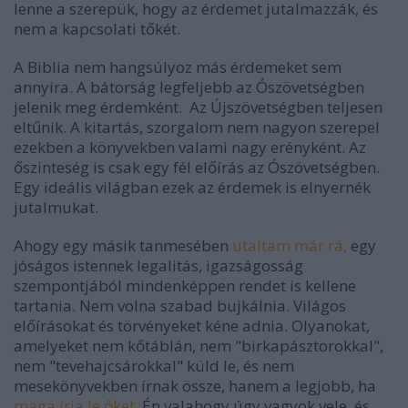
lenne a szerepük, hogy az érdemet jutalmazzák, és
nem a kapcsolati tőkét.
A Biblia nem hangsúlyoz más érdemeket sem
annyira. A bátorság legfeljebb az Ószövetségben
jelenik meg érdemként. Az Újszövetségben teljesen
eltűnik. A kitartás, szorgalom nem nagyon szerepel
ezekben a könyvekben valami nagy erényként. Az
őszinteség is csak egy fél előírás az Ószövetségben.
Egy ideális világban ezek az érdemek is elnyernék
jutalmukat.
Ahogy egy másik tanmesében
utaltam már rá,
egy
jóságos istennek legalitás, igazságosság
szempontjából mindenképpen rendet is kellene
tartania. Nem volna szabad bujkálnia. Világos
előírásokat és törvényeket kéne adnia. Olyanokat,
amelyeket nem kőtáblán, nem "birkapásztorokkal",
nem "tevehajcsárokkal" küld le, és nem
mesekönyvekben írnak össze, hanem a legjobb, ha
maga írja le őket
. Én valahogy úgy vagyok vele, és