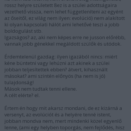
rossz helyre született 8ez is a szülei adottságaira
vezethető vissza, nem lehet függetleníteni az egyént
az őseitől, ez világ nem ilyen: evolúció) nem alakított
ki olyan kapcsolati hálót ami lehetővé teszi a jobb
boldogulást stb.
Igazságos? az, aki nem képes erre ne jusson előrébb,
vannak jobb génekkel megáldott szülők és utódok.
Érdemtelenül gazdag: ilyen igazából nincs: miért
kéne büntetni vagy lehúzni azt akinek a szülei
jobban teljesítettek ebben? átvert, kihasznált
másokat? ami szintén előnyös (ha nem is jó)
tulajdonság!
Mások nem tudtak tenni ellene.
A célt elérte? el.
Értem én hogy mit akarsz mondani, de ez kizárná a
versenyt, az evolúciót és a helyére tenné istent,
jobban mondva nem, mert mindenki közel egyenlő
lenne, (ami egy helyben toporgás, nem fejlődés, hisz