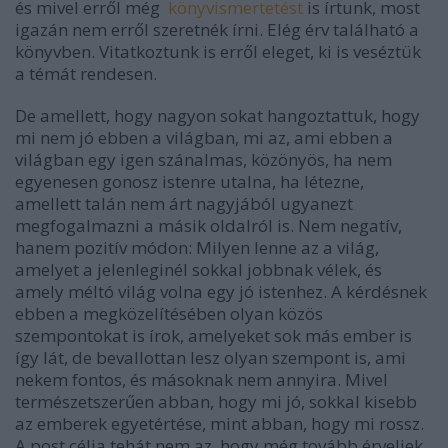
és mivel erről még
könyvismertetést
is írtunk, most
igazán nem erről szeretnék írni. Elég érv található a
könyvben. Vitatkoztunk is erről eleget, ki is veséztük
a témát rendesen.
De amellett, hogy nagyon sokat hangoztattuk, hogy
mi nem jó ebben a világban, mi az, ami ebben a
világban egy igen szánalmas, közönyös, ha nem
egyenesen gonosz istenre utalna, ha létezne,
amellett talán nem árt nagyjából ugyanezt
megfogalmazni a másik oldalról is. Nem negatív,
hanem pozitív módon: Milyen lenne az a világ,
amelyet a jelenleginél sokkal jobbnak vélek, és
amely méltó világ volna egy jó istenhez. A kérdésnek
ebben a megközelítésében olyan közös
szempontokat is írok, amelyeket sok más ember is
így lát, de bevallottan lesz olyan szempont is, ami
nekem fontos, és másoknak nem annyira. Mivel
természetszerűen abban, hogy mi jó, sokkal kisebb
az emberek egyetértése, mint abban, hogy mi rossz.
A post célja tehát nem az, hogy még tovább érveljek