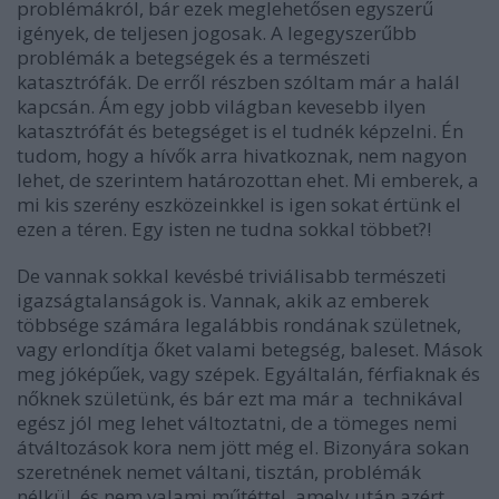
problémákról, bár ezek meglehetősen egyszerű
igények, de teljesen jogosak. A legegyszerűbb
problémák a betegségek és a természeti
katasztrófák. De erről részben szóltam már a halál
kapcsán. Ám egy jobb világban kevesebb ilyen
katasztrófát és betegséget is el tudnék képzelni. Én
tudom, hogy a hívők arra hivatkoznak, nem nagyon
lehet, de szerintem határozottan ehet. Mi emberek, a
mi kis szerény eszközeinkkel is igen sokat értünk el
ezen a téren. Egy isten ne tudna sokkal többet?!
De vannak sokkal kevésbé triviálisabb természeti
igazságtalanságok is. Vannak, akik az emberek
többsége számára legalábbis rondának születnek,
vagy erlondítja őket valami betegség, baleset. Mások
meg jóképűek, vagy szépek. Egyáltalán, férfiaknak és
nőknek születünk, és bár ezt ma már a technikával
egész jól meg lehet változtatni, de a tömeges nemi
átváltozások kora nem jött még el. Bizonyára sokan
szeretnének nemet váltani, tisztán, problémák
nélkül, és nem valami műtéttel, amely után azért