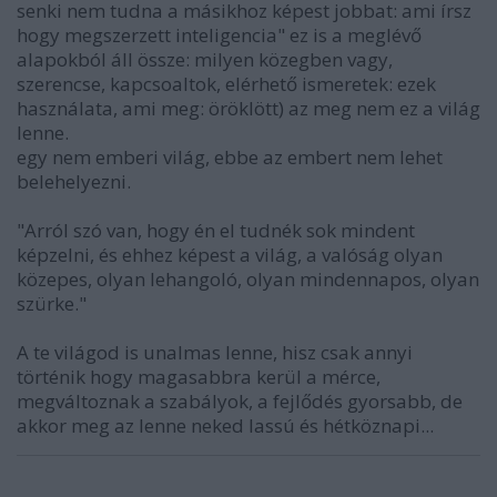
senki nem tudna a másikhoz képest jobbat: ami írsz
hogy megszerzett inteligencia" ez is a meglévő
alapokból áll össze: milyen közegben vagy,
szerencse, kapcsoaltok, elérhető ismeretek: ezek
használata, ami meg: öröklött) az meg nem ez a világ
lenne.
egy nem emberi világ, ebbe az embert nem lehet
belehelyezni.
"Arról szó van, hogy én el tudnék sok mindent
képzelni, és ehhez képest a világ, a valóság olyan
közepes, olyan lehangoló, olyan mindennapos, olyan
szürke."
A te világod is unalmas lenne, hisz csak annyi
történik hogy magasabbra kerül a mérce,
megváltoznak a szabályok, a fejlődés gyorsabb, de
akkor meg az lenne neked lassú és hétköznapi...