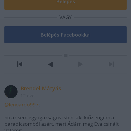
VAGY
Brendel Mátyás
12 éve
@lenoardo997
:
no az sem egy igazságos isten, aki kiűz engem a
paradicsomból azért, mert Ádám meg Éva csinált
valamit.