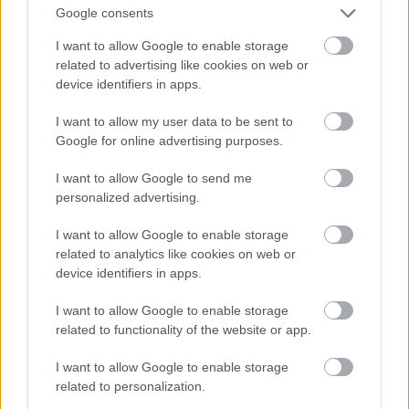
Az ember elfogadja, hogy az Univerzum közömbös,
Google consents
csak annyira igazságos, amennyire mi azzá tesszük,
I want to allow Google to enable storage
és hát nem vagyunk ebben olyan nagyon jók.
related to advertising like cookies on web or
Nagyon rosszak sem, hiszen az emberi civilizáció
device identifiers in apps.
sokkal igazságosabb, mint az állatvilág. Az ember
elfogadja, hogy c'est la vie, ilyen, kis közepes, és nem
I want to allow my user data to be sent to
c'est le dieu, mert isten vagy nem létezik, vagy ilyen
Google for online advertising purposes.
közömbös, érzéketlen, esetleg kifejezetten gonosz. És
egy ilyen istenben nem fontos hinni. Még akkor sem
I want to allow Google to send me
lenne fontos, ha létezne.
personalized advertising.
I want to allow Google to enable storage
related to analytics like cookies on web or
device identifiers in apps.
Címkék:
gonosz
mennyország
életszemlélet
monoteizmus
I want to allow Google to enable storage
vágyvezérelt gondolkodás
related to functionality of the website or app.
I want to allow Google to enable storage
related to personalization.