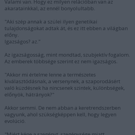
Valami van. Hogy ez milyen relációban van az
akaratainkkal, az ennél bonyolultabb.
"Aki szép annak a szülei ilyen genetikai
tulajdonságokat adtak át, és ez itt ebben a világban
előny.
Igazságos? az."
Az igazságosság, mint mondtad, szubjektív fogalom.
Az emberek többsége szerint ez nem igazságos.
"Akkor mi értelme lenne a természetes
kiválasztódásnak, a versenynek, a szaporodásért
való küzdésnek ha nincsenek szintek, különbségek,
előnyök, hátrányok?"
Akkor semmi. De nem abban a keretrendszerben
vagyunk, ahol szükségképpen kell, hogy legyen
evolúció.
"Miért kéne a szegényt, szegénysége miatt