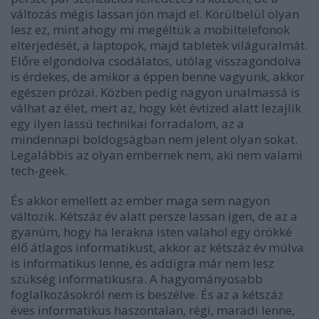
változás mégis lassan jön majd el. Körülbelül olyan
lesz ez, mint ahogy mi megéltük a mobiltelefonok
elterjedését, a laptopok, majd tabletek világuralmát.
Előre elgondolva csodálatos, utólag visszagondolva
is érdekes, de amikor a éppen benne vagyunk, akkor
egészen prózai. Közben pedig nagyon unalmassá is
válhat az élet, mert az, hogy két évtized alatt lezajlik
egy ilyen lassú technikai forradalom, az a
mindennapi boldogságban nem jelent olyan sokat.
Legalábbis az olyan embernek nem, aki nem valami
tech-geek.
És akkor emellett az ember maga sem nagyon
változik. Kétszáz év alatt persze lassan igen, de az a
gyanúm, hogy ha lerakna isten valahol egy örökké
élő átlagos informatikust, akkor az kétszáz év múlva
is informatikus lenne, és addigra már nem lesz
szükség informatikusra. A hagyományosabb
foglalkozásokról nem is beszélve. És az a kétszáz
éves informatikus haszontalan, régi, maradi lenne,