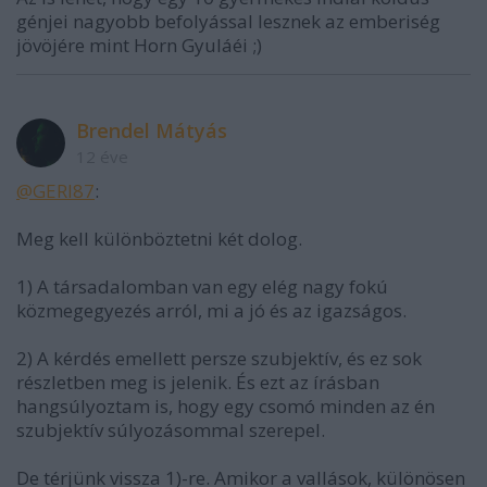
génjei nagyobb befolyással lesznek az emberiség
jövöjére mint Horn Gyuláéi ;)
Brendel Mátyás
12 éve
@GERI87
:
Meg kell különböztetni két dolog.
1) A társadalomban van egy elég nagy fokú
közmegegyezés arról, mi a jó és az igazságos.
2) A kérdés emellett persze szubjektív, és ez sok
részletben meg is jelenik. És ezt az írásban
hangsúlyoztam is, hogy egy csomó minden az én
szubjektív súlyozásommal szerepel.
De térjünk vissza 1)-re. Amikor a vallások, különösen