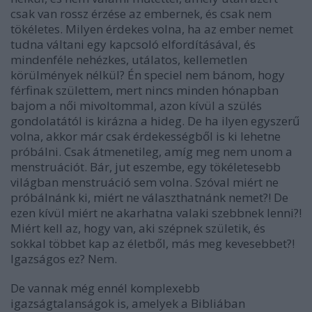
csak van rossz érzése az embernek, és csak nem
tökéletes. Milyen érdekes volna, ha az ember nemet
tudna váltani egy kapcsoló elfordításával, és
mindenféle nehézkes, utálatos, kellemetlen
körülmények nélkül? Én speciel nem bánom, hogy
férfinak születtem, mert nincs minden hónapban
bajom a női mivoltommal, azon kívül a szülés
gondolatától is kirázna a hideg. De ha ilyen egyszerű
volna, akkor már csak érdekességből is ki lehetne
próbálni. Csak átmenetileg, amíg meg nem unom a
menstruációt. Bár, jut eszembe, egy tökéletesebb
világban menstruáció sem volna. Szóval miért ne
próbálnánk ki, miért ne választhatnánk nemet?! De
ezen kívül miért ne akarhatna valaki szebbnek lenni?!
Miért kell az, hogy van, aki szépnek születik, és
sokkal többet kap az életből, más meg kevesebbet?!
Igazságos ez? Nem.
De vannak még ennél komplexebb
igazságtalanságok is, amelyek a Bibliában