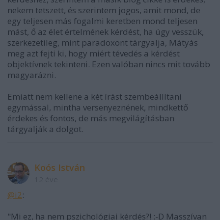
nekem tetszett, és szerintem jogos, amit mond, de
egy teljesen más fogalmi keretben mond teljesen
mást, ő az élet értelmének kérdést, ha úgy vesszük,
szerkezetileg, mint paradoxont tárgyalja, Mátyás
meg azt fejti ki, hogy miért tévedés a kérdést
objektívnek tekinteni. Ezen valóban nincs mit tovább
magyarázni.
Emiatt nem kellene a két írást szembeállítani
egymással, mintha versenyeznének, mindkettő
érdekes és fontos, de más megvilágításban
tárgyalják a dolgot.
Koós István
12 éve
@i2
:
"Mi ez, ha nem pszichológiai kérdés?! :-D Masszívan