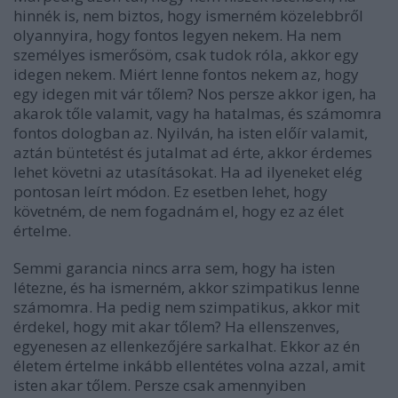
hinnék is, nem biztos, hogy ismerném közelebbről
olyannyira, hogy fontos legyen nekem. Ha nem
személyes ismerősöm, csak tudok róla, akkor egy
idegen nekem. Miért lenne fontos nekem az, hogy
egy idegen mit vár tőlem? Nos persze akkor igen, ha
akarok tőle valamit, vagy ha hatalmas, és számomra
fontos dologban az. Nyilván, ha isten előír valamit,
aztán büntetést és jutalmat ad érte, akkor érdemes
lehet követni az utasításokat. Ha ad ilyeneket elég
pontosan leírt módon. Ez esetben lehet, hogy
követném, de nem fogadnám el, hogy ez az élet
értelme.
Semmi garancia nincs arra sem, hogy ha isten
létezne, és ha ismerném, akkor szimpatikus lenne
számomra. Ha pedig nem szimpatikus, akkor mit
érdekel, hogy mit akar tőlem? Ha ellenszenves,
egyenesen az ellenkezőjére sarkalhat. Ekkor az én
életem értelme inkább ellentétes volna azzal, amit
isten akar tőlem. Persze csak amennyiben