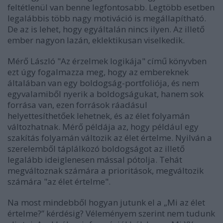
feltétlenül van benne legfontosabb. Legtöbb esetben
legalábbis több nagy motiváció is megállapítható.
De az is lehet, hogy egyáltalán nincs ilyen. Az illető
ember nagyon lazán, eklektikusan viselkedik.
Mérő László "Az érzelmek logikája" című könyvben
ezt úgy fogalmazza meg, hogy az embereknek
általában van egy boldogság-portfoliója, és nem
egyvalamiből nyerik a boldogságukat, hanem sok
forrása van, ezen források ráadásul
helyettesíthetőek lehetnek, és az élet folyamán
változhatnak. Mérő példája az, hogy például egy
szakítás folyamán változik az élet értelme. Nyilván a
szerelemből táplálkozó boldogságot az illető
legalább ideiglenesen mással pótolja. Tehát
megváltoznak számára a prioritások, megváltozik
számára "az élet értelme".
Na most mindebből hogyan jutunk el a „Mi az élet
értelme?” kérdésig? Véleményem szerint nem tudunk