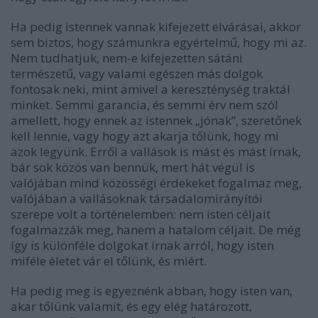
Ha pedig istennek vannak kifejezett elvárásai, akkor
sem biztos, hogy számunkra egyértelmű, hogy mi az.
Nem tudhatjuk, nem-e kifejezetten sátáni
természetű, vagy valami egészen más dolgok
fontosak neki, mint amivel a kereszténység traktál
minket. Semmi garancia, és semmi érv nem szól
amellett, hogy ennek az istennek „jónak”, szeretőnek
kell lennie, vagy hogy azt akarja tőlünk, hogy mi
azok legyünk. Erről a vallások is mást és mást írnak,
bár sok közös van bennük, mert hát végül is
valójában mind közösségi érdekeket fogalmaz meg,
valójában a vallásoknak társadalomirányítói
szerepe volt a történelemben: nem isten céljait
fogalmazzák meg, hanem a hatalom céljait. De még
így is különféle dolgokat írnak arról, hogy isten
miféle életet vár el tőlünk, és miért.
Ha pedig meg is egyeznénk abban, hogy isten van,
akar tőlünk valamit, és egy elég határozott,