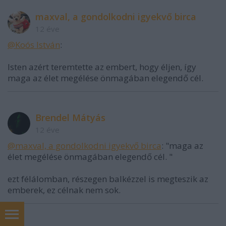
maxval, a gondolkodni igyekvő birca
12 éve
@Koós István
:
Isten azért teremtette az embert, hogy éljen, így
maga az élet megélése önmagában elegendő cél.
Brendel Mátyás
12 éve
@maxval, a gondolkodni igyekvő birca
: "maga az
élet megélése önmagában elegendő cél. "
ezt félálomban, részegen balkézzel is megteszik az
emberek, ez célnak nem sok.