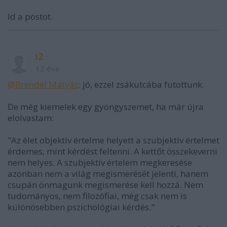
ld a postot.
i2
12 éve
@Brendel Mátyás
: jó, ezzel zsákutcába futottunk.
De még kiemelek egy gyöngyszemet, ha már újra
elolvastam:
"Az élet objektív értelme helyett a szubjektív értelmet
érdemes, mint kérdést feltenni. A kettőt összekeverni
nem helyes. A szubjektív értelem megkeresése
azonban nem a világ megismerését jelenti, hanem
csupán önmagunk megismerése kell hozzá. Nem
tudományos, nem filozófiai, még csak nem is
különösebben pszichológiai kérdés."