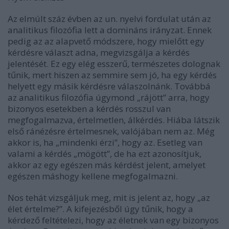
Az elmúlt száz évben az un. nyelvi fordulat után az
analitikus filozófia lett a domináns irányzat. Ennek
pedig az az alapvető módszere, hogy mielőtt egy
kérdésre választ adna, megvizsgálja a kérdés
jelentését. Ez egy elég esszerű, természetes dolognak
tűnik, mert hiszen az semmire sem jó, ha egy kérdés
helyett egy másik kérdésre válaszolnánk. Továbbá
az analitikus filozófia úgymond „rájött” arra, hogy
bizonyos esetekben a kérdés rosszul van
megfogalmazva, értelmetlen, álkérdés. Hiába látszik
első ránézésre értelmesnek, valójában nem az. Még
akkor is, ha „mindenki érzi”, hogy az. Esetleg van
valami a kérdés „mögött”, de ha ezt azonosítjuk,
akkor az egy egészen más kérdést jelent, amelyet
egészen máshogy kellene megfogalmazni.
Nos tehát vizsgáljuk meg, mit is jelent az, hogy „az
élet értelme?”. A kifejezésből úgy tűnik, hogy a
kérdező feltételezi, hogy az életnek van egy bizonyos