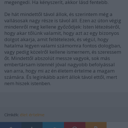
megengedi. Ha kényszerít, akkor lásd fentebb.
De hát mindettől távol állok, és szerintem még a
vallásosak nagy része is távol áll. Ezen az úton végig
mindenről meg kellene győződjek: Isten létezéséről,
hogy akar tőlünk valamit, hogy azt az egy bizonyos
dolgot akarja, amit feltételezek, és végül, hogy
hatalma legyen valami számomra fontos dologban,
vagy pedig közelről kellene ismernem, és szeressem
őt. Mindettől abszolút messze vagyok, sok más
embertársam istennél jóval nagyobb befolyással
van arra, hogy mi az én életem értelme a magam
számára. És leginkább azért állok távol ettől, mert
nem hiszek istenben.
Címkék:
élet értelme