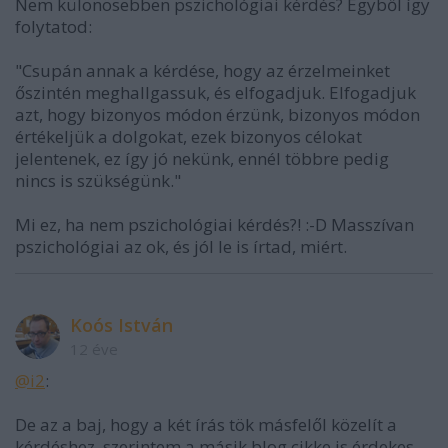
Nem különösebben pszichológiai kérdés? Egyből így
folytatod:
"Csupán annak a kérdése, hogy az érzelmeinket
őszintén meghallgassuk, és elfogadjuk. Elfogadjuk
azt, hogy bizonyos módon érzünk, bizonyos módon
értékeljük a dolgokat, ezek bizonyos célokat
jelentenek, ez így jó nekünk, ennél többre pedig
nincs is szükségünk."
Mi ez, ha nem pszichológiai kérdés?! :-D Masszívan
pszichológiai az ok, és jól le is írtad, miért.
Koós István
12 éve
@i2
:
De az a baj, hogy a két írás tök másfelől közelít a
kérdéshez, szerintem a másik blog cikke is érdekes,