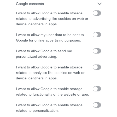
többre pedig nincs is szükségünk. Ehhez nem kell
Google consents
tudós pszichológus, ehhez még gyakorló
pszichológus sem kell, ezt mindenki józan paraszti
I want to allow Google to enable storage
észből meg tudja oldani magának. Merjük bátran
related to advertising like cookies on web or
device identifiers in apps.
felismerni és követni ezt a szubjektív értelmet, és
ezáltal beteljesíteni az életünket! Természetesen ez
I want to allow my user data to be sent to
sem kötelező, ha valaki úgy érzi, hogy nem kell
Google for online advertising purposes.
beteljesítenie az életét, akkor nem kell… Ez esetben
az egész kérdéskörnek számára semmi jelentősége.
I want to allow Google to send me
De ha úgy érzi, és ez a többség, hogy kell, akkor ez a
personalized advertising.
válasz kielégítő: szabad lények vagyunk, az
univerzum nem „ír elő” ebben semmit nekünk, éljünk
I want to allow Google to enable storage
tehát ezzel a szabadsággal!
related to analytics like cookies on web or
device identifiers in apps.
Mérő László így fogalmazza ezt meg "Az érzelmek
logikája" c. könyvben a 302. oldalon:
I want to allow Google to enable storage
related to functionality of the website or app.
"Alap- és kognitív érzelmeinknek önmagukban
ugyanúgy nincs semmi értelmük, mint ahogy
I want to allow Google to enable storage
magának az életnek sincs azon kívül, hogy ha jól
related to personalization.
működik, akkor jelen lesz a következő generációban