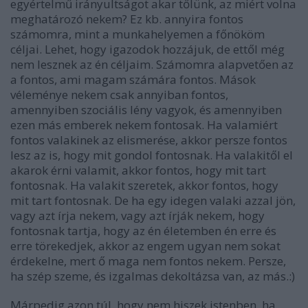
egyértelmű irányultságot akar tőlünk, az miért volna
meghatározó nekem? Ez kb. annyira fontos
számomra, mint a munkahelyemen a főnököm
céljai. Lehet, hogy igazodok hozzájuk, de ettől még
nem lesznek az én céljaim. Számomra alapvetően az
a fontos, ami magam számára fontos. Mások
véleménye nekem csak annyiban fontos,
amennyiben szociális lény vagyok, és amennyiben
ezen más emberek nekem fontosak. Ha valamiért
fontos valakinek az elismerése, akkor persze fontos
lesz az is, hogy mit gondol fontosnak. Ha valakitől el
akarok érni valamit, akkor fontos, hogy mit tart
fontosnak. Ha valakit szeretek, akkor fontos, hogy
mit tart fontosnak. De ha egy idegen valaki azzal jön,
vagy azt írja nekem, vagy azt írják nekem, hogy
fontosnak tartja, hogy az én életemben én erre és
erre törekedjek, akkor az engem ugyan nem sokat
érdekelne, mert ő maga nem fontos nekem. Persze,
ha szép szeme, és izgalmas dekoltázsa van, az más.:)
Márpedig azon túl, hogy nem hiszek istenben, ha