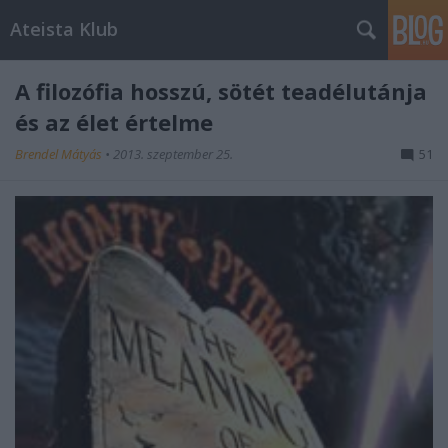
Ateista Klub
A filozófia hosszú, sötét teadélutánja
és az élet értelme
Brendel Mátyás
•
2013. szeptember 25.
51