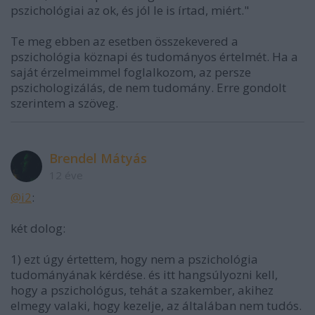
pszichológiai az ok, és jól le is írtad, miért."
Te meg ebben az esetben összekevered a
pszichológia köznapi és tudományos értelmét. Ha a
saját érzelmeimmel foglalkozom, az persze
pszichologizálás, de nem tudomány. Erre gondolt
szerintem a szöveg.
Brendel Mátyás
12 éve
@i2
:
két dolog:
1) ezt úgy értettem, hogy nem a pszichológia
tudományának kérdése. és itt hangsúlyozni kell,
hogy a pszichológus, tehát a szakember, akihez
elmegy valaki, hogy kezelje, az általában nem tudós.