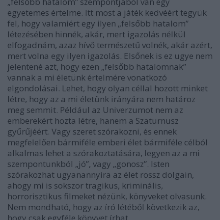
„felsőbb hatalom” szempontjából van egy
egyetemes értelme. Itt most a játék kedvéért tegyük
fel, hogy valamiért egy ilyen „felsőbb hatalom”
létezésében hinnék, akár, mert igazolás nélkül
elfogadnám, azaz hívő természetű volnék, akár azért,
mert volna egy ilyen igazolás. Elsőnek is ez ugye nem
jelentené azt, hogy ezen „felsőbb hatalomnak”
vannak a mi életünk értelmére vonatkozó
elgondolásai. Lehet, hogy olyan céllal hozott minket
létre, hogy az a mi életünk irányára nem határoz
meg semmit. Például az Univerzumot nem az
emberekért hozta létre, hanem a Szaturnusz
gyűrűjéért. Vagy szeret szórakozni, és ennek
megfelelően bármiféle emberi élet bármiféle célból
alkalmas lehet a szórakoztatására, legyen az a mi
szempontunkból „jó”, vagy „gonosz”. Isten
szórakozhat ugyanannyira az élet rossz dolgain,
ahogy mi is sokszor tragikus, kriminális,
horrorisztikus filmeket nézünk, könyveket olvasunk.
Nem mondható, hogy az író létéből következik az,
hogy csak egyféle könyvet írhat.