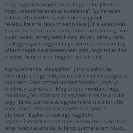
hogy nagyon bizonytalan az, hogy mit is jelent az,
hogy „valaminek ez és ez az értelme”. Így ha valaki
választ ad a kérdésre, akkor nem vagyunk
felkészülve arra, hogy miképp kezeljük a válaszokat.
Emiatt ezt is mindenki szubjektíven közelíti meg. Van
olyan válasz, amely tetszik neki, és van, amely nem.
Csak így végül is ugyebár egészen más kérdésre fog
választ kapni, nevezetesen nem arra, hogy mi az élet
értelme, hanem arra, hogy mi tetszik neki.
A problematika „lényegéhez” jutunk akkor, ha
felismerjük, hogy valójában csak ennyi lehetséges, és
több nem. Csak azt tudjuk megmondani, hogy „x
értelme y számára z”. Meg tudjuk mondani, hogy
mondjuk „Zoli számára az egyetem értelme a bulik”
vagy „János számára az egyetem értelme a tanulás”
vagy „Gábor számára az egyetem lényege a
diploma”. Ezeket is csak egy nagyfokú
egyszerűsítéssel mondhatjuk, hiszen Zoli számára is
lehet fontos a tanulás, és János számára sem biztos,