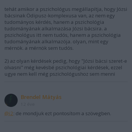
tehát amikor a pszichológus megállapítja, hogy Józsi
bácsinak Ödipusz-komplexusa van, az nem egy
tudományos kérdés, hanem a pszichológia
tudományának alkalmazása Józsi bácsira. a
pszichológus itt nem tudós, hanem a pszichológia
tudományának alkalmazója. olyan, mint egy
mérnök. a mérnök sem tudós.
2) az olyan kérdések pedig, hogy "Józsi bácsi szeret-e
olvasni" még kevésbé pszichológiai kérdések, ezzel
ugye nem kell még pszichológushoz sem menni
Brendel Mátyás
12 éve
@i2
: de mondjuk ezt pontosítom a szövegben.