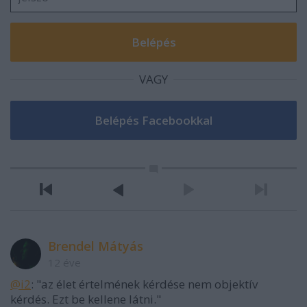
VAGY
Brendel Mátyás
12 éve
@i2
: "az élet értelmének kérdése nem objektív
kérdés. Ezt be kellene látni."