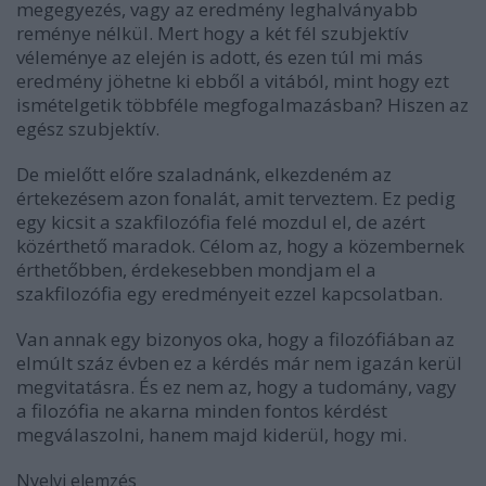
megegyezés, vagy az eredmény leghalványabb
reménye nélkül. Mert hogy a két fél szubjektív
véleménye az elején is adott, és ezen túl mi más
eredmény jöhetne ki ebből a vitából, mint hogy ezt
ismételgetik többféle megfogalmazásban? Hiszen az
egész szubjektív.
De mielőtt előre szaladnánk, elkezdeném az
értekezésem azon fonalát, amit terveztem. Ez pedig
egy kicsit a szakfilozófia felé mozdul el, de azért
közérthető maradok. Célom az, hogy a közembernek
érthetőbben, érdekesebben mondjam el a
szakfilozófia egy eredményeit ezzel kapcsolatban.
Van annak egy bizonyos oka, hogy a filozófiában az
elmúlt száz évben ez a kérdés már nem igazán kerül
megvitatásra. És ez nem az, hogy a tudomány, vagy
a filozófia ne akarna minden fontos kérdést
megválaszolni, hanem majd kiderül, hogy mi.
Nyelvi elemzés