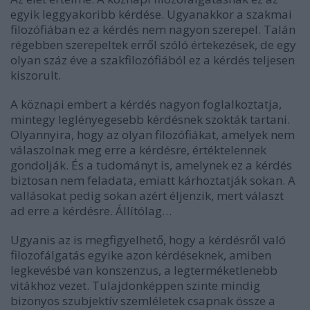
egyik leggyakoribb kérdése. Ugyanakkor a szakmai
filozófiában ez a kérdés nem nagyon szerepel. Talán
régebben szerepeltek erről szóló értekezések, de egy
olyan száz éve a szakfilozófiából ez a kérdés teljesen
kiszorult.
A köznapi embert a kérdés nagyon foglalkoztatja,
mintegy leglényegesebb kérdésnek szokták tartani.
Olyannyira, hogy az olyan filozófiákat, amelyek nem
válaszolnak meg erre a kérdésre, értéktelennek
gondolják. És a tudományt is, amelynek ez a kérdés
biztosan nem feladata, emiatt kárhoztatják sokan. A
vallásokat pedig sokan azért éljenzik, mert választ
ad erre a kérdésre. Állítólag…
Ugyanis az is megfigyelhető, hogy a kérdésről való
filozofálgatás egyike azon kérdéseknek, amiben
legkevésbé van konszenzus, a legterméketlenebb
vitákhoz vezet. Tulajdonképpen szinte mindig
bizonyos szubjektív szemléletek csapnak össze a