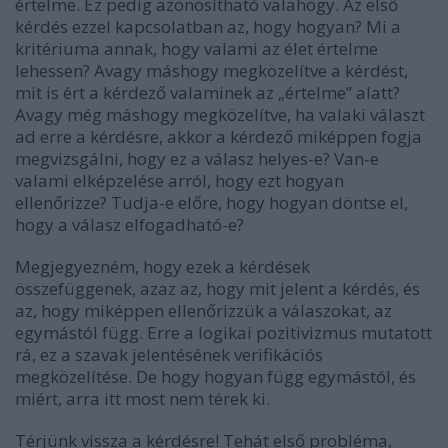
értelme. Ez pedig azonosítható valahogy. Az első
kérdés ezzel kapcsolatban az, hogy hogyan? Mi a
kritériuma annak, hogy valami az élet értelme
lehessen? Avagy máshogy megközelítve a kérdést,
mit is ért a kérdező valaminek az „értelme” alatt?
Avagy még máshogy megközelítve, ha valaki választ
ad erre a kérdésre, akkor a kérdező miképpen fogja
megvizsgálni, hogy ez a válasz helyes-e? Van-e
valami elképzelése arról, hogy ezt hogyan
ellenőrizze? Tudja-e előre, hogy hogyan döntse el,
hogy a válasz elfogadható-e?
Megjegyezném, hogy ezek a kérdések
összefüggenek, azaz az, hogy mit jelent a kérdés, és
az, hogy miképpen ellenőrizzük a válaszokat, az
egymástól függ. Erre a logikai pozitivizmus mutatott
rá, ez a szavak jelentésének verifikációs
megközelítése. De hogy hogyan függ egymástól, és
miért, arra itt most nem térek ki.
Térjünk vissza a kérdésre! Tehát első probléma,