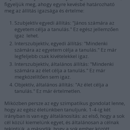
figyeljük meg, ahogy egyre kevésbé határozható
meg az állítás igazsága és értelme:
Szubjektív egyedi állítás: "János számára az
egyetem célja a tanulás." Ez egész jellemzően
igaz lehet.
Interszubjektív, egyedi állítás: "Mindenki
számára az egyetem célja a tanulás." Ez már
legfeljebb csak kivételekkel igaz.
Interszubjektív, általános állítás: "Mindenki
számára az élet célja a tanulás." Ez már
megközelítően sem igaz.
Objektív, általános állítás: "Az élet célja a
tanulás." Ez már értelmetlen.
Miközben persze az egy szimpatikus gondolat lenne,
hogy az egész életünkben tanuljunk. 1-4-ig két
irányban is van egy általánosítás: az első, hogy a sok
cél közül kiemelünk egyet, és általánosan a célnak
tekintjük, a második, hogy a sok ember között