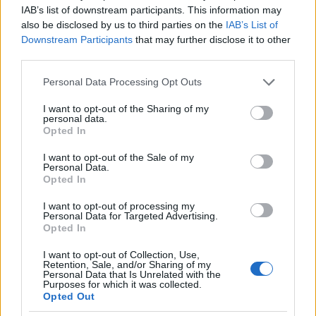
IAB’s list of downstream participants. This information may
szabadsága, színessége. A kötelesség kifejezetten
also be disclosed by us to third parties on the
IAB’s List of
unalmas, egysíkú, és erőltetett volna. Kifejezetten
Downstream Participants
that may further disclose it to other
rossz volna szerintem. Tehát nagyon is jól van ez így,
third parties.
hogy az életnek csak szubjektív értelme van, de azt
szabadon választhatjuk, és különféleképpen is
Please note that this website/app uses one or more Google
Personal Data Processing Opt Outs
szoktuk megválasztani.
services and may gather and store information including but
not limited to your visit or usage behaviour. You may click to
I want to opt-out of the Sharing of my
Összefoglalva: Az élet objektív értelme helyett a
personal data.
grant or deny consent to Google and its third-party tags to
Opted In
szubjektív értelmet érdemes, mint kérdést feltenni. A
use your data for below specified purposes in below Google
kettőt összekeverni nem helyes. A szubjektív értelem
consent section.
I want to opt-out of the Sale of my
megkeresése azonban nem a világ megismerését
Personal Data.
Opted In
jelenti, hanem csupán önmagunk megismerése kell
hozzá. Nem tudományos, nem filozófiai, még csak
I want to opt-out of processing my
nem is különösebben pszichológiai tudományos
Personal Data for Targeted Advertising.
kérdés, mert nem egy általános kérdés, hanem
Opted In
egyedi kérdés. Csupán annak a kérdése, hogy az
I want to opt-out of Collection, Use,
érzelmeinket őszintén meghallgassuk, és elfogadjuk.
Retention, Sale, and/or Sharing of my
Elfogadjuk azt, hogy bizonyos módon érzünk,
Personal Data that Is Unrelated with the
Purposes for which it was collected.
bizonyos módon értékeljük a dolgokat, ezek
Opted Out
bizonyos célokat jelentenek, ez így jó nekünk, ennél