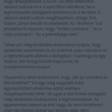
hogy lényegtelenek a bulik. De ettől eltekintve
választ tudunk erre a specifikus kérdésre, ha a
legfontosabb dologként értelmezzük a kérdést. A
választ abból tudjuk megállapítani, ahogy Zoli,
Gábor, János beszél és viselkedik. Az "értelme" szó
jelentése itt olyasmi, hogy "fontos számára", "ez a
célja számára", "ez a jelentősége neki".
Tehát azt még közelítően értelmezni tudjuk, hogy
valakinek valaminek mi az értelme, azaz számára mi
a legfontosabb abban a dologban. Csakhogy ez egy
reláció, két dolog közötti kapcsolat, és
szubjektivitáson alapul.
Olyasmit is lehet értelmezni, hogy „Mi xy számára az
élet értelme?” Ezt egy még nagyobb fokú
egyszerűsítést eltekintve adott esetben
megállapítható lehet. Itt ugye a sok fontos dologból
még nehezebb kiválasztani a legfontosabbat. Az
egyetemhez képest az élet nagy, és nem feltétlenül
csak egy fontos dolog van benne, vagy nem