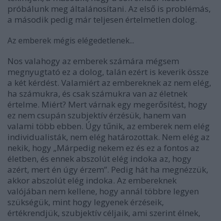
próbálunk meg általánosítani. Az első is problémás,
a második pedig már teljesen értelmetlen dolog.
Az emberek mégis elégedetlenek...
Nos valahogy az emberek számára mégsem
megnyugtató ez a dolog, talán ezért is keverik össze
a két kérdést. Valamiért az embereknek az nem elég,
ha számukra, és csak számukra van az életnek
értelme. Miért? Mert várnak egy megerősítést, hogy
ez nem csupán szubjektív érzésük, hanem van
valami több ebben. Úgy tűnik, az emberek nem elég
individualisták, nem elég határozottak. Nem elég az
nekik, hogy „Márpedig nekem ez és ez a fontos az
életben, és ennek abszolút elég indoka az, hogy
azért, mert én úgy érzem”. Pedig hát ha megnézzük,
akkor abszolút elég indoka. Az embereknek
valójában nem kellene, hogy annál többre legyen
szükségük, mint hogy legyenek érzéseik,
értékrendjük, szubjektív céljaik, ami szerint élnek,