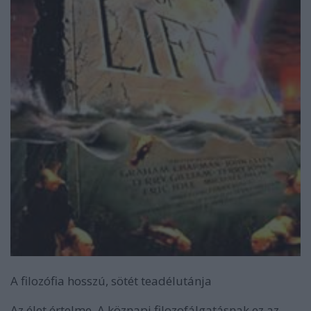
A filozófia hosszú, sötét teadélutánja
Az élet értelme. A köznapi filozofálgatásnak ez az