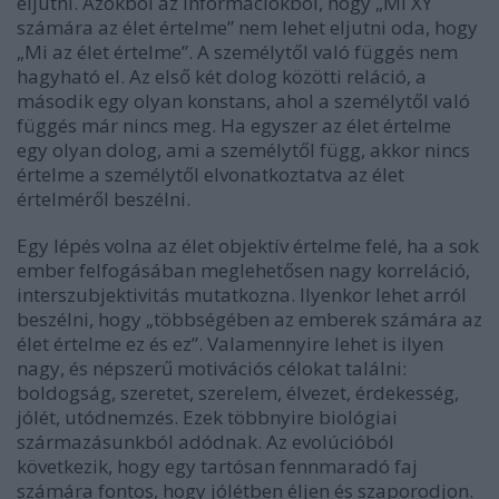
eljutni. Azokból az információkból, hogy „Mi XY
számára az élet értelme” nem lehet eljutni oda, hogy
„Mi az élet értelme”. A személytől való függés nem
hagyható el. Az első két dolog közötti reláció, a
második egy olyan konstans, ahol a személytől való
függés már nincs meg. Ha egyszer az élet értelme
egy olyan dolog, ami a személytől függ, akkor nincs
értelme a személytől elvonatkoztatva az élet
értelméről beszélni.
Egy lépés volna az élet objektív értelme felé, ha a sok
ember felfogásában meglehetősen nagy korreláció,
interszubjektivitás mutatkozna. Ilyenkor lehet arról
beszélni, hogy „többségében az emberek számára az
élet értelme ez és ez”. Valamennyire lehet is ilyen
nagy, és népszerű motivációs célokat találni:
boldogság, szeretet, szerelem, élvezet, érdekesség,
jólét, utódnemzés. Ezek többnyire biológiai
származásunkból adódnak. Az evolúcióból
következik, hogy egy tartósan fennmaradó faj
számára fontos, hogy jólétben éljen és szaporodjon.