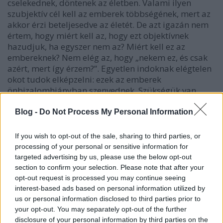
cselekednek, döntenek az életben. Valami ilyen
szubjektív cél kell az emberek többségének, mert az
akkor érzi beteljesedve az életét. De azt igazán nem
értem, hogy miért kell az, hogy ezt objektívnek
hazudjuk, ha egyszer nem az? Miért kell ez az
embereknek? Nem elég az, hogy „nekem ez, és csak
azért, mert így érzem?”. Egyetlen indoknak elégtelen
okot tudok elképzelni: ezek az emberek
önbizalomhiányban szenvednek. Szükségük van
külső megerősítésre.
Blog -
Do Not Process My Personal Information
Tulajdonképpen nem is látom, hogy mi volna a jó
abban, hogyha az életnek volna egy objektív célja. Ez
If you wish to opt-out of the sale, sharing to third parties, or
az objektív cél úgyis egy másik kérdés volna. Az
processing of your personal or sensitive information for
objektív és a szubjektív cél két független dolog volna,
targeted advertising by us, please use the below opt-out
és semmi nem garantálná, hogy egybeessen.
section to confirm your selection. Please note that after your
Mondjuk ha az objektív cél az volna, hogy
opt-out request is processed you may continue seeing
mindenkinek minél több bélyeget kell
interest-based ads based on personal information utilized by
összegyűjtenie, nekem pedig semmi kedvem ehhez,
us or personal information disclosed to third parties prior to
az miért jó? Konfliktusokhoz, rossz érzéshez, kognitív
your opt-out. You may separately opt-out of the further
disszonanciához vezetne. Oda lenne az ember
disclosure of your personal information by third parties on the