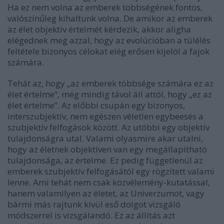
Ha ez nem volna az emberek többségének fontos,
valószínűleg kihaltunk volna. De amikor az emberek
az élet objektív értelmét kérdezik, akkor aligha
elégednek meg azzal, hogy az evolúcióban a túlélés
feltétele bizonyos célokat elég erősen kijelöl a fajok
számára.
Tehát az, hogy „az emberek többsége számára ez az
élet értelme”, még mindig távol áll attól, hogy „ez az
élet értelme”. Az előbbi csupán egy bizonyos,
interszubjektív, nem egészen véletlen egybeesés a
szubjektív felfogások között. Az utóbbi egy objektív
tulajdonságra utal. Valami olyasmire akar utalni,
hogy az életnek objektíven van egy megállapítható
tulajdonsága, az értelme. Ez pedig függetlenül az
emberek szubjektív felfogásától egy rögzített valami
lenne. Ami tehát nem csak közvélemény-kutatással,
hanem valamilyen az életet, az Univerzumot, vagy
bármi más rajtunk kívül eső dolgot vizsgáló
módszerrel is vizsgálandó. Ez az állítás azt