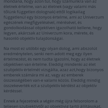
mondaná, hogy azon túl, hogy számunkra van az
életnek értelme, van az életnek (vagy valami más
tőlünk független dolognak) ettől logikailag
függetlenül egy bizonyos értelme, ami az Univerzum
egészének megfigyelésével, mérésével, és
gondolkodással objektíven igazolható kellene, hogy
legyen, akárcsak az Univerzum kora, mérete, és
hasonló objektív tulajdonságai.
Na most ez utóbbi egy olyan dolog, ami abszolút
eredménytelen, senki nem adott meg egy ilyen
értelmezést, és nem tudta igazolni, hogy az életnek
objektíven van értelme. Eleddig mindenki az élet
szubjektív értelmét vizsgálta, azaz azt,hogy bizonyos
emberek számára mi az, vagy az emberek
összességében van-e valami közös. Eleddig mindig
összekeverték ezt a szubjektív kérdést az objektív
kérdéssel.
Ennek a fejezetnek a végén még újra felsorolom a
teljesen szubjektívtől az objektívig tartó állításokat,