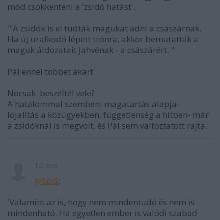
mód csökkenteni a 'zsidó hatást'.
'"A zsidók is el tudták magukat adni a császárnak.
Ha új uralkodó lépett trónra, akkor bemutatták a
maguk áldozatait Jahvénak - a császárért. "
Pál ennél többet akart'
Nocsak. beszéltél vele?
A hatalommal szembeni magatartás alapja-
lojalitás a közügyekben, függetlenség a hitben- már
a zsidóknál is megvolt, és Pál sem változtatott rajta.
12 éve
@$pi$
:
'Valamint az is, hogy nem mindentudó és nem is
mindenható. Ha egyetlen ember is valódi szabad