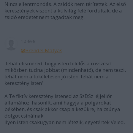
Nincs ellentmondás. A zsidók nem térítettek. Az első
keresztények viszont a külvilág felé fordultak, de a
zsidó eredetet nem tagadták meg.
12 éve
@Brendel Mátyás
:
'tehát elismered, hogy isten felelős a rosszésrt.
miközben tudna jobbat (mindenható), de nem teszi.
tehát nem a tökéletesen jó isten. tehát nem a
keresztény isten'
A Te fiktív keresztény istened az SzDSz 'éjjeliőr
államához' hasonlít, ami hagyja a polgárokat
békében, és csak akkor csap a kezükre, ha csúnya
dolgot csinálnak.
Ilyen isten csakugyan nem létezik, egyetértek Veled.