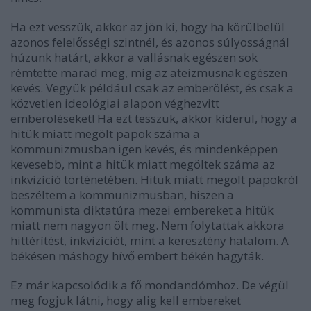
Ha ezt vesszük, akkor az jön ki, hogy ha körülbelül
azonos felelősségi szintnél, és azonos súlyosságnál
húzunk határt, akkor a vallásnak egészen sok
rémtette marad meg, míg az ateizmusnak egészen
kevés. Vegyük például csak az emberölést, és csak a
közvetlen ideológiai alapon véghezvitt
emberöléseket! Ha ezt tesszük, akkor kiderül, hogy a
hitük miatt megölt papok száma a
kommunizmusban igen kevés, és mindenképpen
kevesebb, mint a hitük miatt megöltek száma az
inkvizíció történetében. Hitük miatt megölt papokról
beszéltem a kommunizmusban, hiszen a
kommunista diktatúra mezei embereket a hitük
miatt nem nagyon ölt meg. Nem folytattak akkora
hittérítést, inkvizíciót, mint a keresztény hatalom. A
békésen máshogy hívő embert békén hagyták.
Ez már kapcsolódik a fő mondandómhoz. De végül
meg fogjuk látni, hogy alig kell embereket