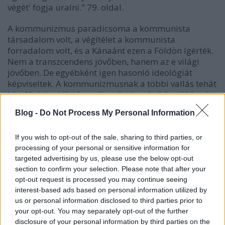
végét' fogja uralni."
79. oldal.
A kommunizmus paradicsoma a kommunista
társadalom volt, a végítélet a kommunista
forradalom volt, és a Kánaánt ezen a Földön ígérték.
Nem a transzcendens jövőben, hanem az e világi
jövőben. De egyébként igen hasonló ideológiát
képviseltek. A kommunizmusnak a többi vallás tehát
ideológiai vetélytárs volt, ezért is voltak legtöbbször
ellenségesek vele.
Blog -
Do Not Process My Personal Information
Ha valaki olyan erős elvi alapokon ateista, mint
például az
evidencializmus
(nem fogadok el a
If you wish to opt-out of the sale, sharing to third parties, or
valóságra vonatkozóan semmit igaznak, amíg nincs
processing of your personal or sensitive information for
targeted advertising by us, please use the below opt-out
empirikusan igazolva), akkor számára a
section to confirm your selection. Please note that after your
kommunista ideológia hasonlóan elfogadhatatlan
opt-out request is processed you may continue seeing
hit, mint a vallásos hit. Ha nem hiszünk istenben,
interest-based ads based on personal information utilized by
mert nincs rá igazolás, akkor miért hinnénk a lenini
us or personal information disclosed to third parties prior to
útban, vagy a kommunista jövő eljövetelében? Miért
your opt-out. You may separately opt-out of the further
hinnénk, ha kifejezetten empirikus történelmi bukás
disclosure of your personal information by third parties on the