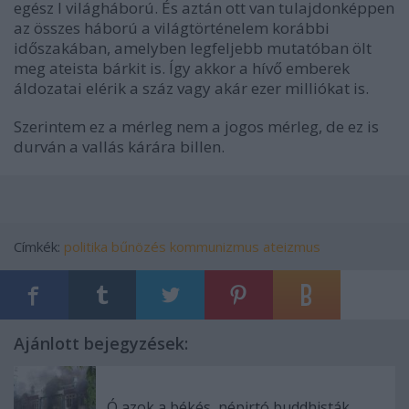
egész I
világháború
. És aztán ott van tulajdonképpen
az összes háború a világtörténelem korábbi
időszakában, amelyben legfeljebb mutatóban ölt
meg ateista bárkit is. Így akkor a hívő emberek
áldozatai elérik a száz vagy akár ezer milliókat is.
Szerintem ez a mérleg nem a jogos mérleg, de ez is
durván a vallás kárára billen.
Címkék:
politika
bűnözés
kommunizmus
ateizmus
Ajánlott bejegyzések:
Ó azok a békés, népirtó buddhisták...