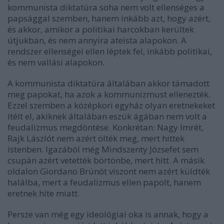
kommunista diktatúra soha nem volt ellenséges a
papsággal szemben, hanem inkább azt, hogy azért,
és akkor, amikor a politikai harcokban kerültek
útjukban, és nem annyira ateista alapokon. A
rendszer ellenségei ellen léptek fel, inkább politikai,
és nem vallási alapokon.
A kommunista diktatúra általában akkor támadott
meg papokat, ha azok a kommunizmust ellenezték.
Ezzel szemben a középkori egyház olyan eretnekeket
ítélt el, akiknek általában eszük ágában nem volt a
feudalizmus megdöntése. Konkrétan: Nagy Imrét,
Rajk Lászlót nem azért ölték meg, mert hittek
istenben. Igazából még Mindszenty Józsefet sem
csupán azért vetették börtönbe, mert hitt. A másik
oldalon Giordano Brúnót viszont nem azért küldték
halálba, mert a feudalizmus ellen papolt, hanem
eretnek hite miatt.
Persze van még egy ideológiai oka is annak, hogy a