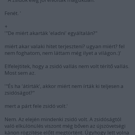
Fenét. '
+
'"De miért akarták 'eladni' egyáltalán?"
miért akar valaki hitet terjeszteni? ugyan miért? fel
nem foghatom, nem láttam még ilyet a világon.:)'
Elfelejtitek, hogy a zsidó vallás nem volt térítő vallás.
Most sem az.
'"És ha 'átírták', akkor miért nem írták ki teljesen a
zsidóságot?"
mert a párt fele zsidó volt.'
Nem. Az elején mindenki zsidó volt. A zsidóságtól
való elkülönülés viszont még bőven az újszövetségi
kánon rögzítése előtt megtörtént. Úgyhogy lett volna