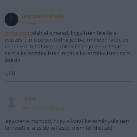
Brendel Mátyás
12 éve
@khamul
: tehát elismered, hogy isten felelős a
rosszésrt. miközben tudna jobbat (mindenható), de
nem teszi. tehát nem a tökéletesen jó isten. tehát
nem a keresztény isten. tehát a keresztény isten nem
létezik.
QED
12 éve
@Brendel Mátyás
:
'egyszerre mondod, hogy a korai kereszténység nem
térhetett el a zsidó vallástól (nem téríthettek)'