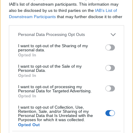
támasztja alá, hogy nem egy igazán reális eszme?
IAB’s list of downstream participants. This information may
also be disclosed by us to third parties on the
IAB’s List of
Ennek megfelelően én nem vagyok kommunista,
Downstream Participants
that may further disclose it to other
konkrétan nem ismerek kommunista ateistát, azok a
third parties.
szerzők, és gondolkodók, akiknek gondolataira
támaszkodok, nem kommunisták. Manapság a
Please note that this website/app uses one or more Google
Personal Data Processing Opt Outs
legtöbb ateista nem kommunista, és mivel a
services and may gather and store information including but
kommunizmus a világban leáldozóban van, a
not limited to your visit or usage behaviour. You may click to
I want to opt-out of the Sharing of my
personal data.
jövőben ez még inkább így lesz. A kommunizmus
grant or deny consent to Google and its third-party tags to
Opted In
egy átmeneti jelenség volt, az ateizmus viszont
use your data for below specified purposes in below Google
consent section.
túlélte.
I want to opt-out of the Sale of my
Personal Data.
Opted In
Az ateizmusnak valójában kevés köze van, a mai
ateistáknak általában igen kevés köze van, nekem
I want to opt-out of processing my
konkrétan pedig semmi közöm nincs a
Personal Data for Targeted Advertising.
Opted In
kommunizmushoz, és emiatt a kommunizmust
rajtam számon kérni esztelen dolog.
I want to opt-out of Collection, Use,
Retention, Sale, and/or Sharing of my
Personal Data that Is Unrelated with the
Amikor a hit ellen szólalok fel, akkor az mindenféle
Purposes for which it was collected.
hit ellen szól, és az a tény, hogy nem csak az istenbe
Opted Out
vetett hit, hanem másfajta, alaptalan, világmegváltó