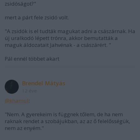
zsidóságot?"
mert a párt fele zsidó volt.
"A zsidók is el tudták magukat adni a császárnak. Ha
új uralkodó lépett trónra, akkor bemutatták a
maguk áldozatait Jahvénak - a császárért. "
Pál ennél többet akart
Brendel Mátyás
12 éve
@khamul
:
"Nem. A gyerekeim is függnek tőlem, de ha nem
raknak rendet a szobájukban, az az ő felelősségük,
nem az enyém."