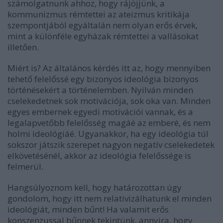
számolgatnunk ahhoz, hogy rájöjjünk, a
kommunizmus rémtettei az ateizmus kritikája
szempontjából egyáltalán nem olyan erős érvek,
mint a különféle egyházak rémtettei a vallásokat
illetően.
Miért is? Az általános kérdés itt az, hogy mennyiben
tehető felelőssé egy bizonyos ideológia bizonyos
történésekért a történelemben. Nyilván minden
cselekedetnek sok motivációja, sok oka van. Minden
egyes embernek egyedi motivációi vannak, és a
legalapvetőbb felelősség magáé az emberé, és nem
holmi ideológiáé. Ugyanakkor, ha egy ideológia túl
sokszor játszik szerepet nagyon negatív cselekedetek
elkövetésénél, akkor az ideológia felelőssége is
felmerül.
Hangsúlyoznom kell, hogy határozottan úgy
gondolom, hogy itt nem relativizálhatunk el minden
ideológiát, minden bűnt! Ha valamit erős
konszenzussal bűnnek tekintünk, annyira, hogy