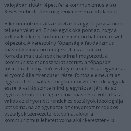
valójában ritkán lépett fel a kommunizmus alatt.
Kevés embert öltek meg ténylegesen a hitük miatt.
A kommunizmus és az ateizmus együtt járása nem
teljesen véletlen. Ennek egyik oka pont az, hogy a
vallások a középkorban az elnyomó hatalom részét
képezték. A keresztény főpapság a feudalizmus
második elnyomó rendje volt, és a polgári
forradalmak után sok hatalmat megőrzött, a
kommunista szóhasználat szerint, a főpapság
továbbra is elnyomó osztály maradt, és az egyház az
elnyomó államrendszer része, fontos eleme. (Itt az
egyházat és a vallást megkülönböztetem, de vegyük
észre, a vallás szinte mindig egyházzal járt, és az
egyház szinte mindig az elnyomás része volt. ) Ha a
vallás az elnyomott rendek és osztályok ideológiája
lett volna, ha az egyházak az elnyomott rendek és
osztályok szervezete lett volna, akkor a
kommunizmus lehetett volna akár keresztény is.