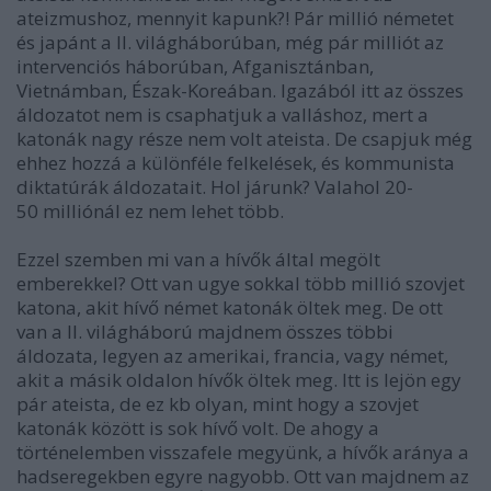
ateizmushoz, mennyit kapunk?! Pár millió németet
és japánt a II. világháborúban, még pár milliót az
intervenciós háborúban, Afganisztánban,
Vietnámban, Észak-Koreában. Igazából itt az összes
áldozatot nem is csaphatjuk a valláshoz, mert a
katonák nagy része nem volt ateista. De csapjuk még
ehhez hozzá a különféle felkelések, és kommunista
diktatúrák áldozatait. Hol járunk? Valahol 20-
50 milliónál ez nem lehet több.
Ezzel szemben mi van a hívők által megölt
emberekkel? Ott van ugye sokkal több millió szovjet
katona, akit hívő német katonák öltek meg. De ott
van a II.
világháború
majdnem összes többi
áldozata, legyen az amerikai, francia, vagy német,
akit a másik oldalon hívők öltek meg. Itt is lejön egy
pár ateista, de ez kb olyan, mint hogy a szovjet
katonák között is sok hívő volt. De ahogy a
történelemben visszafele megyünk, a hívők aránya a
hadseregekben egyre nagyobb. Ott van majdnem az