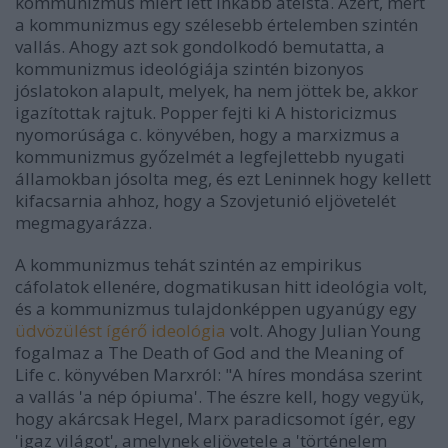
kommunizmus miért lett inkább ateista. Azért, mert
a kommunizmus egy szélesebb értelemben szintén
vallás. Ahogy azt sok gondolkodó bemutatta, a
kommunizmus ideológiája szintén bizonyos
jóslatokon alapult, melyek, ha nem jöttek be, akkor
igazítottak rajtuk. Popper fejti ki
A historicizmus
nyomorúsága
c. könyvében, hogy a marxizmus a
kommunizmus győzelmét a legfejlettebb nyugati
államokban jósolta meg, és ezt Leninnek hogy kellett
kifacsarnia ahhoz, hogy a Szovjetunió eljövetelét
megmagyarázza.
A kommunizmus tehát szintén az empirikus
cáfolatok ellenére, dogmatikusan hitt ideológia volt,
és a kommunizmus tulajdonképpen ugyanúgy egy
üdvözülést ígérő ideológia
volt. Ahogy Julian Young
fogalmaz a
The Death of God and the Meaning of
Life
c. könyvében Marxról:
"A híres mondása szerint
a vallás 'a nép ópiuma'. The észre kell, hogy vegyük,
hogy akárcsak Hegel, Marx paradicsomot ígér, egy
'igaz világot', amelynek eljövetele a 'történelem