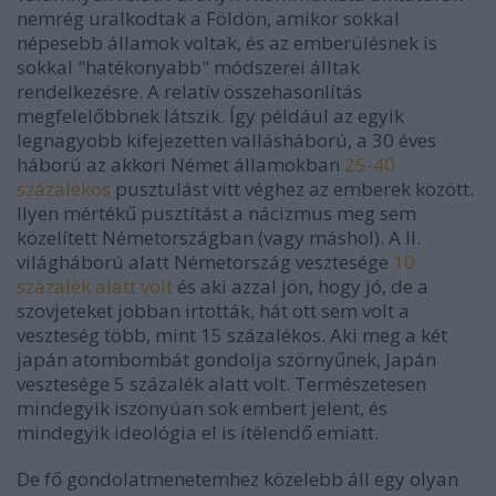
nemrég uralkodtak a Földön, amikor sokkal
népesebb államok voltak, és az emberülésnek is
sokkal "hatékonyabb" módszerei álltak
rendelkezésre. A relatív összehasonlítás
megfelelőbbnek látszik. Így például az egyik
legnagyobb kifejezetten vallásháború, a 30 éves
háború az akkori Német államokban
25-40
százalékos
pusztulást vitt véghez az emberek között.
Ilyen mértékű pusztítást a nácizmus meg sem
közelített Németországban (vagy máshol). A II.
világháború alatt Németország vesztesége
10
százalék alatt volt
és aki azzal jön, hogy jó, de a
szovjeteket jobban irtották, hát ott sem volt a
veszteség több, mint 15 százalékos. Aki meg a két
japán atombombát gondolja szörnyűnek, Japán
vesztesége 5 százalék alatt volt. Természetesen
mindegyik iszonyúan sok embert jelent, és
mindegyik ideológia el is ítélendő emiatt.
De fő gondolatmenetemhez közelebb áll egy olyan