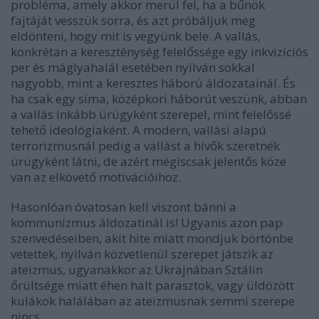
probléma, amely akkor merül fel, ha a bűnök
fajtáját vesszük sorra, és azt próbáljuk meg
eldönteni, hogy mit is vegyünk bele. A vallás,
konkrétan a kereszténység felelőssége egy inkvizíciós
per és máglyahalál esetében nyilván sokkal
nagyobb, mint a keresztes háború áldozatainál. És
ha csak egy sima, középkori háborút veszünk, abban
a vallás inkább ürügyként szerepel, mint felelőssé
tehető ideológiaként. A modern, vallási alapú
terrorizmusnál pedig a vallást a hívők szeretnék
ürügyként látni, de azért mégiscsak jelentős köze
van az elkövető motivációihoz.
Hasonlóan óvatosan kell viszont bánni a
kommunizmus áldozatinál is! Ugyanis azon pap
szenvedéseiben, akit hite miatt mondjuk börtönbe
vetettek, nyilván közvetlenül szerepet játszik az
ateizmus, ugyanakkor az Ukrajnában Sztálin
őrültsége miatt éhen halt parasztok, vagy üldözött
kulákok halálában az ateizmusnak semmi szerepe
nincs.