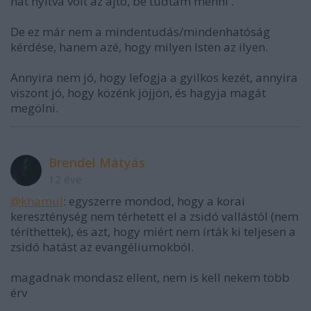
hát nyitva volt az ajtó, be tudtam menni'.
De ez már nem a mindentudás/mindenhatóság
kérdése, hanem azé, hogy milyen Isten az ilyen.
Annyira nem jó, hogy lefogja a gyilkos kezét, annyira
viszont jó, hogy közénk jöjjön, és hagyja magát
megölni.
Brendel Mátyás
12 éve
@khamul
: egyszerre mondod, hogy a korai
kereszténység nem térhetett el a zsidó vallástól (nem
téríthettek), és azt, hogy miért nem írták ki teljesen a
zsidó hatást az evangéliumokból.
magadnak mondasz ellent, nem is kell nekem több
érv