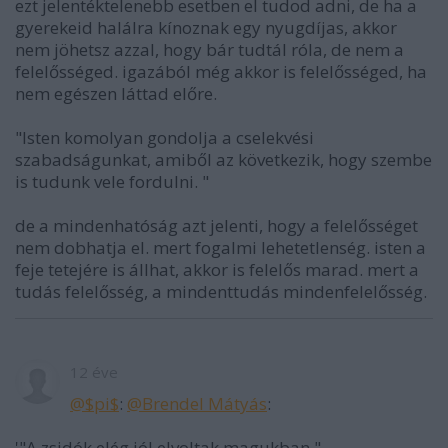
ezt jelentéktelenebb esetben el tudod adni, de ha a
gyerekeid halálra kínoznak egy nyugdíjas, akkor
nem jöhetsz azzal, hogy bár tudtál róla, de nem a
felelősséged. igazából még akkor is felelősséged, ha
nem egészen láttad előre.
"Isten komolyan gondolja a cselekvési
szabadságunkat, amiből az következik, hogy szembe
is tudunk vele fordulni. "
de a mindenhatóság azt jelenti, hogy a felelősséget
nem dobhatja el. mert fogalmi lehetetlenség. isten a
feje tetejére is állhat, akkor is felelős marad. mert a
tudás felelősség, a mindenttudás mindenfelelősség.
12 éve
@$pi$
:
@Brendel Mátyás
:
'"A zsidók elég jól elvoltak magukban."