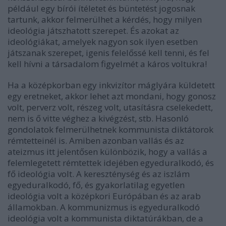
például egy bírói ítéletet és büntetést jogosnak
tartunk, akkor felmerülhet a kérdés, hogy milyen
ideológia játszhatott szerepet. És azokat az
ideológiákat, amelyek nagyon sok ilyen esetben
játszanak szerepet, igenis felelőssé kell tenni, és fel
kell hívni a társadalom figyelmét a káros voltukra!
Ha a középkorban egy inkvizítor máglyára küldetett
egy eretneket, akkor lehet azt mondani, hogy gonosz
volt, perverz volt, részeg volt, utasításra cselekedett,
nem is ő vitte véghez a kivégzést, stb. Hasonló
gondolatok felmerülhetnek kommunista diktátorok
rémtetteinél is. Amiben azonban vallás és az
ateizmus itt jelentősen különbözik, hogy a vallás a
felemlegetett rémtettek idejében egyeduralkodó, és
fő ideológia volt. A kereszténység és az iszlám
egyeduralkodó, fő, és gyakorlatilag egyetlen
ideológia volt a középkori Európában és az arab
államokban. A kommunizmus is egyeduralkodó
ideológia volt a kommunista diktatúrákban, de a