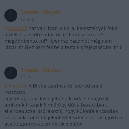
Brendel Mátyás
12 éve
@khamul
: hát van ilyan, a korai keresztények félig
tértek el a zsidó vallástól. mit szólsz hozzá?!
megdöbbentő, mi?! ilyenhez hasonlót még nem
láttál, mi?! ez nem fér be a buta kis fejecskédbe, mi?
Brendel Mátyás
12 éve
@khamul
: A Biblia szerint a te istened ennél
rosszabb.
egy lusta, szaralak éjjeliőr, aki oda se bagózik,
amikor kiírtanak 6 millió zsidót a barackban,
ellenben azzal szórakozik, hogy különféle ccsodák
útján sokszor totál jelentektelen kis baromságokban
avatkozzon be az emberek életébe