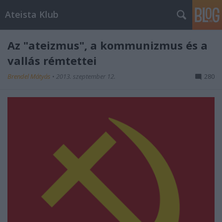
Ateista Klub
Az "ateizmus", a kommunizmus és a
vallás rémtettei
Brendel Mátyás
•
2013. szeptember 12.
280