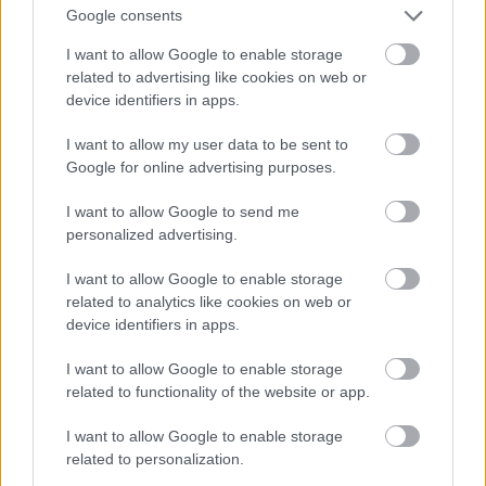
ideológiák is sok kegyetlenséget hoztak a világra,
Google consents
inkább alátámasztja az általános konklúziót:
I want to allow Google to enable storage
igazabb és jobb hit nélkül élni. Legyen az istenhit,
related to advertising like cookies on web or
ufóhit, aurahit, kommunizmus, nácizmus, vagy
device identifiers in apps.
akármilyen hit.
I want to allow my user data to be sent to
A hívők valahogy azt nehezen akarják felfogni, illetve
Google for online advertising purposes.
elismerni, hogy a kommunisták az ateizmusuk miatt
igen kevés papot öltek meg. Ők az ateizmust akarják
I want to allow Google to send me
hibáztatni a kommunisták összes rémtettéért, csak,
personalized advertising.
mert többnyire ateisták voltak, függetlenül attól,
hogy eme tettekben az ateizmus szerepet játszott-e,
I want to allow Google to enable storage
vagy sem. Ők nem akarják felfogni, hogy a
related to analytics like cookies on web or
kommunisták elsősorban kommunisták voltak, és
device identifiers in apps.
csak mellékesem voltak ateisták, már akik azok
voltak. Hogy rémtetteikben az ateizmusuk igen
I want to allow Google to enable storage
ritkán játszott szerepet, illetve általában igen csekély
related to functionality of the website or app.
mértékben játszott szerepet, annál inkább
I want to allow Google to enable storage
kommunizmusuk.
related to personalization.