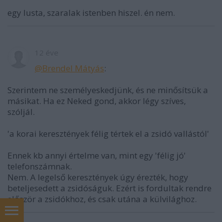
egy lusta, szaralak istenben hiszel. én nem.
12 éve
@Brendel Mátyás
:
Szerintem ne személyeskedjünk, és ne minősítsük a
másikat. Ha ez Neked gond, akkor légy szíves,
szóljál.
'a korai keresztények félig tértek el a zsidó vallástól'
Ennek kb annyi értelme van, mint egy 'félig jó'
telefonszámnak.
Nem. A legelső keresztények úgy érezték, hogy
beteljesedett a zsidóságuk. Ezért is fordultak rendre
először a zsidókhoz, és csak utána a külvilághoz.