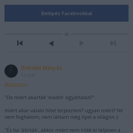
Brendel Mátyás
12 éve
@khamul
:
"De miért akarták 'eladni' egyáltalán?"
miért akar valaki hitet terjeszteni? ugyan miért? fel
nem foghatom, nem láttam még ilyet a világon.:)
"És ha 'átírták', akkor miért nem írták ki teljesen a