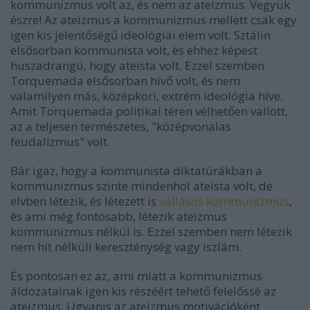
kommunizmus volt az, és nem az ateizmus. Vegyük
észre! Az ateizmus a kommunizmus mellett csak egy
igen kis jelentőségű ideológiai elem volt. Sztálin
elsősorban kommunista volt, és ehhez képest
huszadrangú, hogy ateista volt. Ezzel szemben
Torquemada elsősorban hívő volt, és nem
valamilyen más, középkori, extrém ideológia híve.
Amit Torquemada politikai téren vélhetően vallott,
az a teljesen természetes, "középvonalas
feudalizmus" volt.
Bár igaz, hogy a kommunista diktatúrákban a
kommunizmus szinte mindenhol ateista volt, de
elvben létezik, és létezett is
vallásos kommunizmus
,
és ami még fontosabb, létezik ateizmus
kommunizmus nélkül is. Ezzel szemben nem létezik
nem hit nélküli kereszténység vagy iszlám.
És pontosan ez az, ami miatt a kommunizmus
áldozatainak igen kis részéért tehető felelőssé az
ateizmus. Ugyanis az ateizmus motivációként