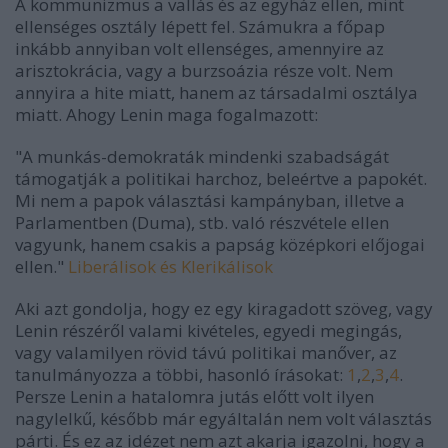
A kommunizmus a vallás és az egyház ellen, mint
ellenséges osztály lépett fel. Számukra a főpap
inkább annyiban volt ellenséges, amennyire az
arisztokrácia, vagy a burzsoázia része volt. Nem
annyira a hite miatt, hanem az társadalmi osztálya
miatt. Ahogy Lenin maga fogalmazott:
"A munkás-demokraták mindenki szabadságát
támogatják a politikai harchoz, beleértve a papokét.
Mi nem a papok választási kampányban, illetve a
Parlamentben (Duma), stb. való részvétele ellen
vagyunk, hanem csakis a papság középkori előjogai
ellen."
Liberálisok és Klerikálisok
Aki azt gondolja, hogy ez egy kiragadott szöveg, vagy
Lenin részéről valami kivételes, egyedi megingás,
vagy valamilyen rövid távú politikai manőver, az
tanulmányozza a többi, hasonló írásokat:
1
,
2
,
3
,
4
.
Persze Lenin a hatalomra jutás előtt volt ilyen
nagylelkű, később már egyáltalán nem volt választás
párti. És ez az idézet nem azt akarja igazolni, hogy a