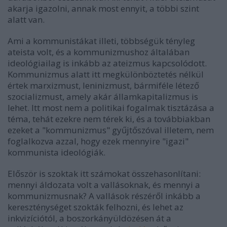
akarja igazolni, annak most ennyit, a többi szint
alatt van.
Ami a kommunistákat illeti, többségük tényleg
ateista volt, és a kommunizmushoz általában
ideológiailag is inkább az ateizmus kapcsolódott.
Kommunizmus alatt itt megkülönböztetés nélkül
értek marxizmust, leninizmust, bármiféle létező
szocializmust, amely akár államkapitalizmus is
lehet. Itt most nem a politikai fogalmak tisztázása a
téma, tehát ezekre nem térek ki, és a továbbiakban
ezeket a "kommunizmus" gyűjtőszóval illetem, nem
foglalkozva azzal, hogy ezek mennyire "igazi"
kommunista ideológiák.
Először is szoktak itt számokat összehasonlítani:
mennyi áldozata volt a vallásoknak, és mennyi a
kommunizmusnak? A vallások részéről inkább a
kereszténységet szokták felhozni, és lehet az
inkvizíciótól, a boszorkányüldözésen át a