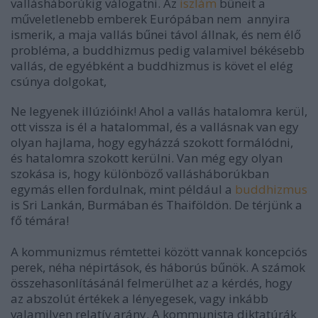
vallásháborúkig válogatni. Az
iszlám
bűneit a
műveletlenebb emberek Európában nem annyira
ismerik, a maja vallás bűnei távol állnak, és nem élő
probléma, a buddhizmus pedig valamivel békésebb
vallás, de egyébként a buddhizmus is követ el elég
csúnya dolgokat,
Ne legyenek illúzióink! Ahol a vallás hatalomra kerül,
ott vissza is él a hatalommal, és a vallásnak van egy
olyan hajlama, hogy egyházzá szokott formálódni,
és hatalomra szokott kerülni. Van még egy olyan
szokása is, hogy különböző vallásháborúkban
egymás ellen fordulnak, mint például a
buddhizmus
is Sri Lankán, Burmában és Thaiföldön. De térjünk a
fő témára!
A kommunizmus rémtettei között vannak koncepciós
perek, néha népirtások, és háborús bűnök. A számok
összehasonlításánál felmerülhet az a kérdés, hogy
az abszolút értékek a lényegesek, vagy inkább
valamilyen relatív arány. A kommunista diktatúrák