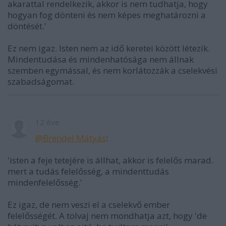
akarattal rendelkezik, akkor is nem tudhatja, hogy
hogyan fog dönteni és nem képes meghatározni a
döntését.'
Ez nem igaz. Isten nem az idő keretei között létezik.
Mindentudása és mindenhatósága nem állnak
szemben egymással, és nem korlátozzák a cselekvési
szabadságomat.
12 éve
@Brendel Mátyás
:
'isten a feje tetejére is állhat, akkor is felelős marad.
mert a tudás felelősség, a mindenttudás
mindenfelelősség.'
Ez igaz, de nem veszi el a cselekvő ember
felelősségét. A tolvaj nem mondhatja azt, hogy 'de