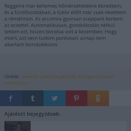
Reggelre már kellemes hőmérsékletekre ébredtem,
és a fürdőszobában, a tükör előtt már csak nevettem
a rémálmon. Az arcomra gyorsan szappant kentem
az ecsettel. Automatikusan, gondolkodás nélkül
tettem ezt, hiszen borotva volt a kezemben. Hogy
miért, azt nem tudom pontosan: aznap nem
akartam borotválkozni.
Címkék:
tanmese
szekta
pogányság
divergencia
occam
politeizmus
Ajánlott bejegyzések: