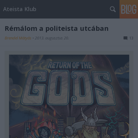
Ateista Klub
Rémálom a politeista utcában
Brendel Mátyás
•
2013. augusztus 20.
13