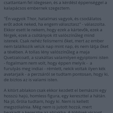
csattantam fel idegesen, és a kérdést éppenséggel a
kalapácsos embernek szegeztem.
"Én vagyok Thor, hatalmas vagyok, és csodálatos
erőt adok neked, ha engem választasz" - válaszolta.
Ekkor esett le nekem, hogy ezek a kártevők, ezek a
férgek, ezek a csótányok itt valószínűleg mind
istenek. Csak nehéz felismerni őket, mert az ember
nem találkozik velük nap mint nap, és nem látja őket
a tévében. A tollas lény valószínűleg a maja
Quetzalcoatl, a szakállas valamilyen egyiptomi isten
- fogalmam nem volt, hogy éppen melyik - a
furulyás meg indiai - rémlett, nekik voltak ilyen kék
avatarjaik - a perzsáról se tudtam pontosan, hogy ki,
de biztos az is valami isten.
A kitört ablakon csak ekkor kezdett el bemászni egy
hosszú hajú, homless figura, egy kereszttel a hátán.
Na jó, őróla tudtam, hogy ki. Nem is kellett
megszólalnia. Még nem is jutott hozzá, mert
beakadt a keresztje az ablakba. A többiek viszont