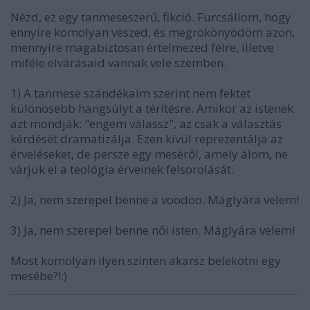
Nézd, ez egy tanmeseszerű, fikció. Furcsállom, hogy
ennyire komolyan veszed, és megrökönyödöm azon,
mennyire magabiztosan értelmezed félre, illetve
miféle elvárásaid vannak vele szemben.
1) A tanmese szándékaim szerint nem fektet
különösebb hangsúlyt a térítésre. Amikor az istenek
azt mondják: "engem válassz", az csak a választás
kérdését dramatizálja. Ezen kívül reprezentálja az
érveléseket, de persze egy meséről, amely álom, ne
várjuk el a teológia érveinek felsorolását.
2) Ja, nem szerepel benne a voodoo. Máglyára velem!
3) Ja, nem szerepel benne női isten. Máglyára velem!
Most komolyan ilyen szinten akarsz belekötni egy
mesébe?!:)