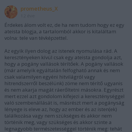
prometheus_X
12 éve
Érdekes álom volt ez, de ha nem tudom hogy ez egy
ateista blogja, a tartalomból akkor is kitaláltam
volna: tele van tévképzettel.
Az egyik ilyen dolog az istenek nyomulása rád. A
keresztényeken kívül csak egy ateista gondolja azt,
hogy a pogány vallások térítőek. A pogány vallások
(már amelyik egyáltalán felfogható annak és nem
csak valamilyen egyéni hitvilágról vagy
hitrendszerről beszélünk) zöme nem térítő ugyanis
és nem akarja magát ráerőltetni másokra. Egyrészt
mert ezzel azt gondolom kifejezi a kereszténységgel
való szembenállását is, másrészt mert a pogányság
lényege is eleve az, hogy az ember és az isten(ek)
találkozása vagy nem szükséges és akkor nem
történik meg, vagy szükséges és akkor szinte a
legnagyobb természetességgel történik meg: tehát