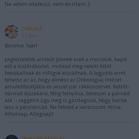
Ne velem vitatkozz, nem én írtam :)
tobias2
12 éve
Borotva. Ivar!
Legközelebb amikor jönnek ezek a mocskok, kapd
elő a tüdőrákodat, mutasd meg nekik! Attól
besokallnak és röfögve elszállnak. A legjobb amit
tehetsz az az, hogy elmész az Onkológiai Intézet
amulettboltjába és veszel pár rákkonzervet. Kettőt-
hármat éjszakára, félig felnyitva, beteszel a párnád
alá -- reggelre úgy meg is gazdagszol, hogy barna
lesz a pénztárcád. Ne feledd a varázsszót: Alma,
Alholnap, Altegnap!
Brendel Mátyás