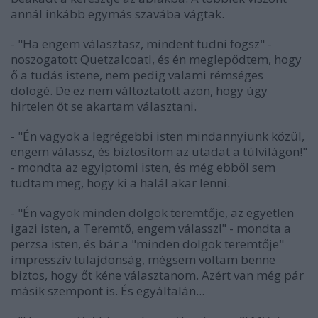
annál inkább egymás szavába vágtak.
- "Ha engem választasz, mindent tudni fogsz" -
noszogatott Quetzalcoatl, és én meglepődtem, hogy
ő a tudás istene, nem pedig valami rémséges
dologé. De ez nem változtatott azon, hogy úgy
hirtelen őt se akartam választani.
- "Én vagyok a legrégebbi isten mindannyiunk közül,
engem válassz, és biztosítom az utadat a túlvilágon!"
- mondta az egyiptomi isten, és még ebből sem
tudtam meg, hogy ki a halál akar lenni.
- "Én vagyok minden dolgok teremtője, az egyetlen
igazi isten, a Teremtő, engem válassz!" - mondta a
perzsa isten, és bár a "minden dolgok teremtője"
impresszív tulajdonság, mégsem voltam benne
biztos, hogy őt kéne választanom. Azért van még pár
másik szempont is. És egyáltalán...