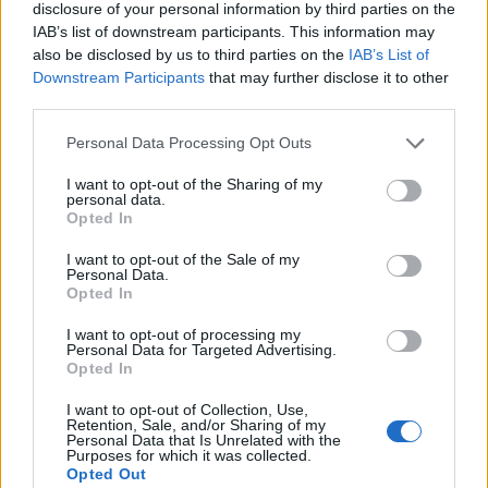
disclosure of your personal information by third parties on the
IAB’s list of downstream participants. This information may
also be disclosed by us to third parties on the
IAB’s List of
Downstream Participants
that may further disclose it to other
third parties.
maxval, a gondolkodni igyekvő birca
Please note that this website/app uses one or more Google
Personal Data Processing Opt Outs
12 éve
services and may gather and store information including but
A sok isten az ember képzeletének eredménye. Az
not limited to your visit or usage behaviour. You may click to
I want to opt-out of the Sharing of my
personal data.
emberek mindigis keresték az egyetlen igaz Istent, s
grant or deny consent to Google and its third-party tags to
Opted In
e keresés redménye a sokféle istenség.
use your data for below specified purposes in below Google
consent section.
I want to opt-out of the Sale of my
Personal Data.
Opted In
Brendel Mátyás
I want to opt-out of processing my
12 éve
Personal Data for Targeted Advertising.
Opted In
@maxval, a gondolkodni igyekvő birca
:
I want to opt-out of Collection, Use,
"Az emberek mindigis keresték az egyetlen igaz
Retention, Sale, and/or Sharing of my
Personal Data that Is Unrelated with the
Istent, s e keresés redménye a sokféle istenség."
Purposes for which it was collected.
Opted Out