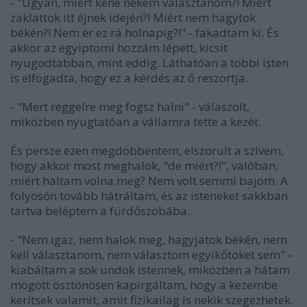
- "Ugyan, miért kéne nekem választanom?! Miért
zaklattok itt éjnek idején?! Miért nem hagytok
békén?! Nem ér ez rá holnapig?!" - fakadtam ki. És
akkor az egyiptomi hozzám lépett, kicsit
nyugodtabban, mint eddig. Láthatóan a többi isten
is elfogadta, hogy ez a kérdés az ő reszortja.
- "Mert reggelre meg fogsz halni" - válaszolt,
miközben nyugtatóan a vállamra tette a kezét.
És persze ezen megdöbbentem, elszorult a szívem,
hogy akkor most meghalok, "de miért?!", valóban,
miért haltam volna meg? Nem volt semmi bajom. A
folyosón tovább hátráltam, és az isteneket sakkban
tartva beléptem a fürdőszobába.
- "Nem igaz, nem halok meg, hagyjatok békén, nem
kell választanom, nem választom egyikőtöket sem" -
kiabáltam a sok undok istennek, miközben a hátam
mögött ösztönösen kapirgáltam, hogy a kezembe
kerítsek valamit, amit fizikailag is nekik szegezhetek.