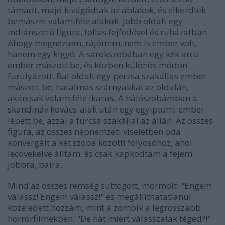
támadt, majd kivágódtak az ablakok, és elkezdtek
bemászni valamiféle alakok. Jobb oldalt egy
indiánszerű figura, tollas fejfedővel és ruházatban.
Ahogy megnéztem, rájöttem, nem is ember volt,
hanem egy kígyó. A sarokszobában egy kék arcú
ember mászott be, és közben különös módon
furulyázott. Bal oldalt egy perzsa szakállas ember
mászott be, hatalmas szárnyakkal az oldalán,
akárcsak valamiféle Ikarus. A hálószobámban a
skandináv kovács-alak után egy egyiptomi ember
lépett be, azzal a furcsa szakállal az állán. Az összes
figura, az összes népnemzeti viseletben oda
konvergált a két szoba közötti folyosóhoz, ahol
lecövekelve álltam, és csak kapkodtam a fejem
jobbra, balra.
Mind az összes rémség suttogott, mormolt: "Engem
válassz! Engem válassz!" és megállíthatatlanul
közeledett hozzám, mint a zombik a legrosszabb
horrorfilmekben. "De hát miért válasszalak téged?!"