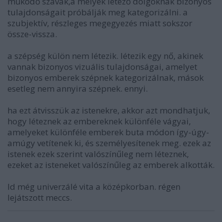
működő szavak,a melyek létező dolgoknak bizonyos
tulajdonságait próbálják meg kategorizálni. a
szubjektív, részleges megegyezés miatt sokszor
össze-vissza.
a szépség külön nem létezik. létezik egy nő, akinek
vannak bizonyos vizuális tulajdonságai, amelyet
bizonyos emberek szépnek kategorizálnak, mások
esetleg nem annyira szépnek. ennyi.
ha ezt átvisszük az istenekre, akkor azt mondhatjuk,
hogy léteznek az embereknek különféle vágyai,
amelyeket különféle emberek buta módon így-úgy-
amúgy vetítenek ki, és személyesítenek meg. ezek az
istenek ezek szerint valószínűleg nem léteznek,
ezeket az isteneket valószínűleg az emberek alkották.
ld még univerzálé vita a középkorban. régen
lejátszott meccs.