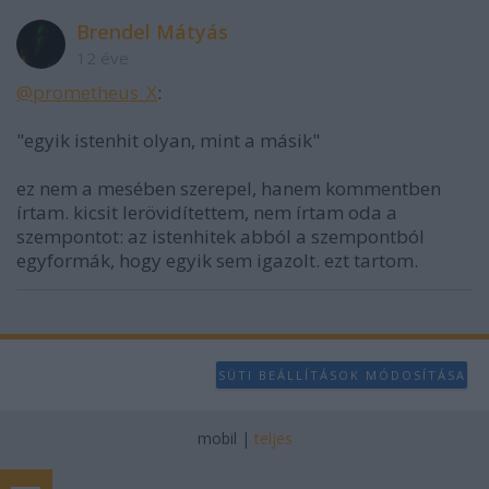
Brendel Mátyás
12 éve
@prometheus_X
:
"egyik istenhit olyan, mint a másik"
ez nem a mesében szerepel, hanem kommentben
írtam. kicsit lerövidítettem, nem írtam oda a
szempontot: az istenhitek abból a szempontból
egyformák, hogy egyik sem igazolt. ezt tartom.
SÜTI BEÁLLÍTÁSOK MÓDOSÍTÁSA
mobil
|
teljes