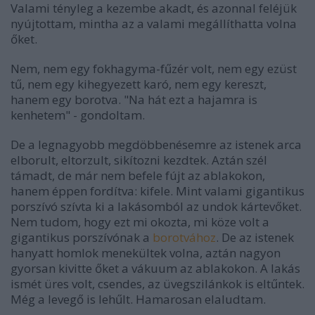
Valami tényleg a kezembe akadt, és azonnal feléjük
nyújtottam, mintha az a valami megállíthatta volna
őket.
Nem, nem egy fokhagyma-fűzér volt, nem egy ezüst
tű, nem egy kihegyezett karó, nem egy kereszt,
hanem egy borotva. "Na hát ezt a hajamra is
kenhetem" - gondoltam.
De a legnagyobb megdöbbenésemre az istenek arca
elborult, eltorzult, sikítozni kezdtek. Aztán szél
támadt, de már nem befele fújt az ablakokon,
hanem éppen fordítva: kifele. Mint valami gigantikus
porszívó szívta ki a lakásomból az undok kártevőket.
Nem tudom, hogy ezt mi okozta, mi köze volt a
gigantikus porszívónak a
borotvához
. De az istenek
hanyatt homlok menekültek volna, aztán nagyon
gyorsan kivitte őket a vákuum az ablakokon. A lakás
ismét üres volt, csendes, az üvegszilánkok is eltűntek.
Még a levegő is lehűlt. Hamarosan elaludtam.