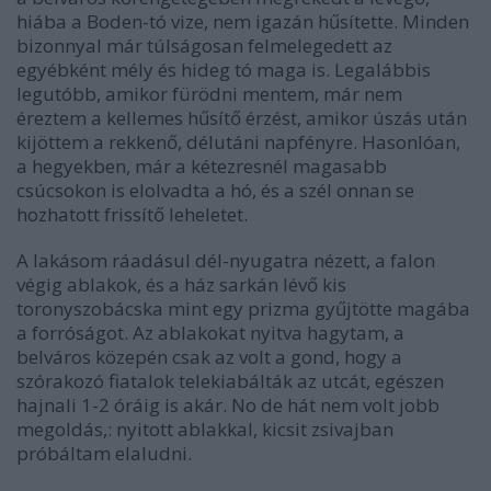
hiába a Boden-tó vize, nem igazán hűsítette. Minden
bizonnyal már túlságosan felmelegedett az
egyébként mély és hideg tó maga is. Legalábbis
legutóbb, amikor fürödni mentem, már nem
éreztem a kellemes hűsítő érzést, amikor úszás után
kijöttem a rekkenő, délutáni napfényre. Hasonlóan,
a hegyekben, már a kétezresnél magasabb
csúcsokon is elolvadta a hó, és a szél onnan se
hozhatott frissítő leheletet.
A lakásom ráadásul dél-nyugatra nézett, a falon
végig ablakok, és a ház sarkán lévő kis
toronyszobácska mint egy prizma gyűjtötte magába
a forróságot. Az ablakokat nyitva hagytam,
a
belváros közepén
csak az volt a gond, hogy a
szórakozó fiatalok telekiabálták az utcát, egészen
hajnali 1-2 óráig is akár. No de hát nem volt jobb
megoldás,: nyitott ablakkal, kicsit zsivajban
próbáltam elaludni.