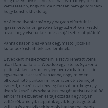
még büszkének is lenni rá... hát, ez már egy fokkal
kérdésesebb, hogy mi, de biztosan nem gondolnám
hogy konstruktív dolog.
Az álmod ilyenformán egy nagyon elferdült és
igazán ostoba önigazolás. Légy szkeptikus: kezdd
azzal, hogy elvonatkoztatsz a saját sztereotípiáidtól.
Vannak hasonló és vannak egymástól jócskán
különböző istenhitek, szellemhitek.
Egyébként megjegyezném, a kígyó lehetett volna
akár Damballa is, a Woodoo egy istene. Gyakorló
politeistaként aztán tényleg nem várhatom el, de
egyébként is ésszerűtlen lenne, hogy minden
elképzelhető panteon minden istenét/istennőjét
ismerd, de azért azt tényleg furcsállom, hogy egy
ilyen felkészült és szkeptikus magát ateistának állító
ember felkészületlen és tájékozatlan egy olyan
vallásról, amelyik napjaink egyik legrettegettebb
vallása és amelyiknek komoly hatása mai napig