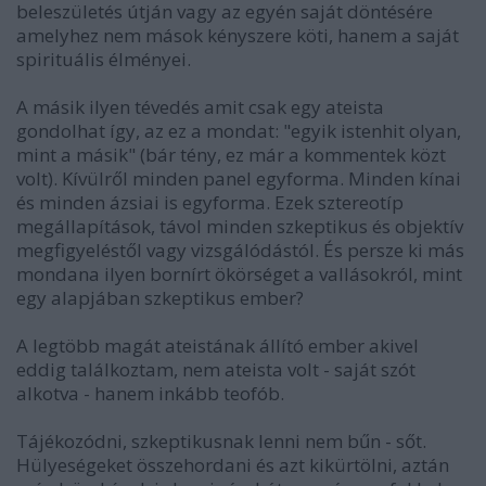
beleszületés útján vagy az egyén saját döntésére
amelyhez nem mások kényszere köti, hanem a saját
spirituális élményei.
A másik ilyen tévedés amit csak egy ateista
gondolhat így, az ez a mondat: "egyik istenhit olyan,
mint a másik" (bár tény, ez már a kommentek közt
volt). Kívülről minden panel egyforma. Minden kínai
és minden ázsiai is egyforma. Ezek sztereotíp
megállapítások, távol minden szkeptikus és objektív
megfigyeléstől vagy vizsgálódástól. És persze ki más
mondana ilyen bornírt ökörséget a vallásokról, mint
egy alapjában szkeptikus ember?
A legtöbb magát ateistának állító ember akivel
eddig találkoztam, nem ateista volt - saját szót
alkotva - hanem inkább teofób.
Tájékozódni, szkeptikusnak lenni nem bűn - sőt.
Hülyeségeket összehordani és azt kikürtölni, aztán