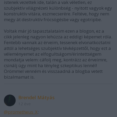
istenek vezettek ide, talán a vak véletlen, ez
szubjektív világnézeti különbség - nyitott vagyok egy
konstruktív vitára, eszmecserére. Feltéve, hogy nem
megy át destruktív fröcsögésbe vagy egotripbe.
Voltak már jó tapasztalataim ezen a blogon, ez a
cikk jelenleg nagyon lehúzza az eddigi képemet róla.
Fentebb vannak az érveim, tessenek elvonatkoztatni
attól a lehetséges szubjektív tévképzettől, hogy ezt a
véleményemet az elfogultságom/érintettségem
mondatja velem: cáfolj meg, kontrázz az érveimre,
csinálj úgy mint ha tényleg szkeptikus lennél!
Örömmel venném és visszaadná a blogba vetett
bizalmamat is.
Brendel Mátyás
12 éve
@prometheus_X
: