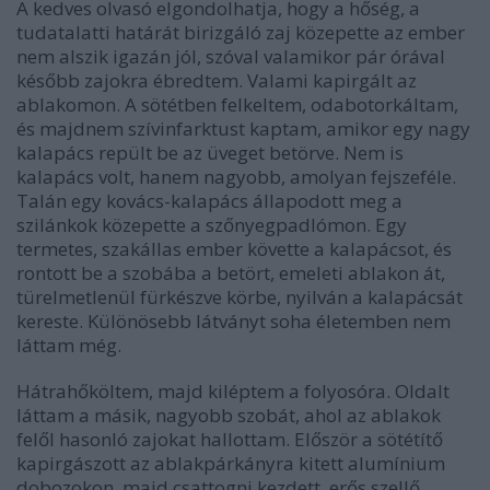
A kedves olvasó elgondolhatja, hogy a hőség, a
tudatalatti határát birizgáló zaj közepette az ember
nem alszik igazán jól, szóval valamikor pár órával
később zajokra ébredtem. Valami kapirgált az
ablakomon. A sötétben felkeltem, odabotorkáltam,
és majdnem szívinfarktust kaptam, amikor egy nagy
kalapács repült be az üveget betörve. Nem is
kalapács volt, hanem nagyobb, amolyan fejszeféle.
Talán egy kovács-kalapács állapodott meg a
szilánkok közepette a szőnyegpadlómon. Egy
termetes, szakállas ember követte a kalapácsot, és
rontott be a szobába a betört, emeleti ablakon át,
türelmetlenül fürkészve körbe, nyilván a kalapácsát
kereste. Különösebb látványt soha életemben nem
láttam még.
Hátrahőköltem, majd kiléptem a folyosóra. Oldalt
láttam a másik, nagyobb szobát, ahol az ablakok
felől hasonló zajokat hallottam. Először a sötétítő
kapirgászott az ablakpárkányra kitett alumínium
dobozokon, majd csattogni kezdett, erős szellő