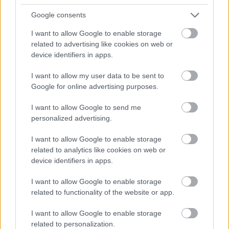
Az olyan dolgoknál, amelyek valóban léteznek, ez
nem szokott előfordulni. Nincs az, hogy "az emberek
Google consents
mindig is keresték a Déli Sarkot, és ezért egy csomó
I want to allow Google to enable storage
Déli Sark felfedezéséről számoltak be". Ezzel
related to advertising like cookies on web or
szemben, ami nincs, annál jellemző, hogy a
device identifiers in apps.
szélhámosok beszámolnak egy csomó fals
felfedezésről. Az emberek mindig is keresték az
I want to allow my user data to be sent to
aranycsinálás vegyi módját, és egy csomó hamis
Google for online advertising purposes.
felfedezésről számoltak be. Az emberek mindig is
keresték a perpeetum mobilét, és egy csomó hamis
I want to allow Google to send me
perpeetum mobiléről számoltak be.
personalized advertising.
A másik, hogy egyik istenhit olyan, mint a másik.
I want to allow Google to enable storage
Semmi alapja nincs kiválasztani közülük egyet. Nem
related to analytics like cookies on web or
lehet közöttük értelmesen választani.
device identifiers in apps.
I want to allow Google to enable storage
related to functionality of the website or app.
Violence is the last refuge of the
incompetent
I want to allow Google to enable storage
12 éve
related to personalization.