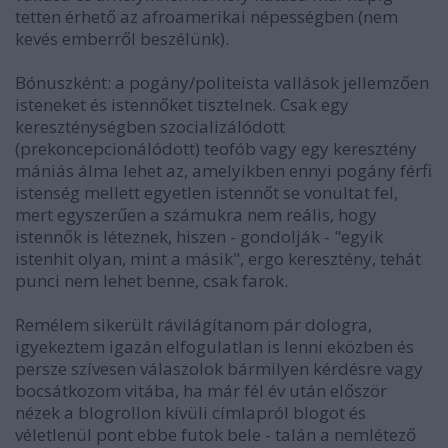
tetten érhető az afroamerikai népességben (nem
kevés emberről beszélünk).
Bónuszként: a pogány/politeista vallások jellemzően
isteneket és istennőket tisztelnek. Csak egy
kereszténységben szocializálódott
(prekoncepcionálódott) teofób vagy egy keresztény
mániás álma lehet az, amelyikben ennyi pogány férfi
istenség mellett egyetlen istennőt se vonultat fel,
mert egyszerűen a számukra nem reális, hogy
istennők is léteznek, hiszen - gondolják - "egyik
istenhit olyan, mint a másik", ergo keresztény, tehát
punci nem lehet benne, csak farok.
Remélem sikerült rávilágítanom pár dologra,
igyekeztem igazán elfogulatlan is lenni eközben és
persze szívesen válaszolok bármilyen kérdésre vagy
bocsátkozom vitába, ha már fél év után először
nézek a blogrollon kívüli címlapról blogot és
véletlenül pont ebbe futok bele - talán a nemlétező