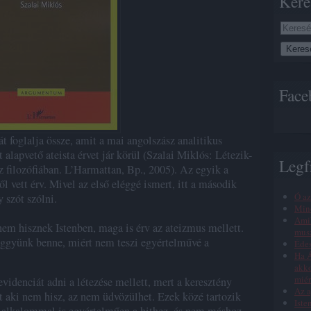
Kere
Face
t foglalja össze, amit a mai angolszász analitikus
ét alapvető ateista érvet jár körül (Szalai Miklós: Létezik-
Legf
z filozófiában. L’Harmattan, Bp., 2005). Az egyik a
ől vett érv. Mivel az első eléggé ismert, itt a második
Ó az
 szót szólni.
Min
Amik
em hisznek Istenben, maga is érv az ateizmus mellett.
musz
 higgyünk benne, miért nem teszi egyértelművé a
Éde
Ha Á
akko
miér
evidenciát adni a létezése mellett, mert a keresztény
Az a
nt aki nem hisz, az nem üdvözülhet. Ezek közé tartozik
Iste