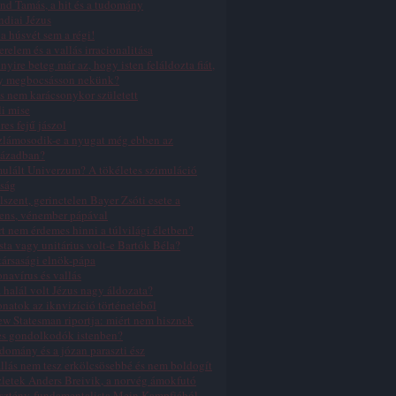
nd Tamás, a hit és a tudomány
ndiai Jézus
a húsvét sem a régi!
erelem és a vallás irracionalitása
yire beteg már az, hogy isten feláldozta fiát,
y megbocsásson nekünk?
s nem karácsonykor született
li mise
res fejű jászol
zlámosodik-e a nyugat még ebben az
zázadban?
ulált Univerzum? A tökéletes szimuláció
ság
lszent, gerinctelen Bayer Zsóti esete a
ens, vénember pápával
t nem érdemes hinni a túlvilági életben?
sta vagy unitárius volt-e Bartók Béla?
ársasági elnök-pápa
navírus és vallás
 halál volt Jézus nagy áldozata?
natok az iknvizíció történetéből
w Statesman riportja: miért nem hisznek
es gondolkodók istenben?
domány és a józan paraszti ész
llás nem tesz erkölcsösebbé és nem boldogít
letek Anders Breivik, a norvég ámokfutó
sztény-fundamentalista Mein Kampfjából