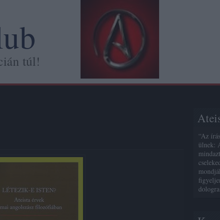
lub
ián túl!
Atei
“Az írá
ülnek: 
mindazt
cseleke
mondják
figyelj
dologra