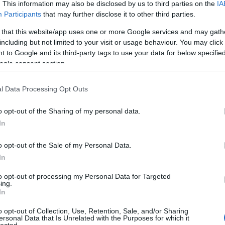
. This information may also be disclosed by us to third parties on the
IA
régi
álják a teista gondolkodók megvédeni Istent. Íme
Participants
that may further disclose it to other third parties.
Freu
 érv ellen, akárcsak a rosszból vett érv esetében, a
 that this website/app uses one or more Google services and may gath
 Swinburne pl. emellett érvel. Isten azért nem ad
including but not limited to your visit or usage behaviour. You may click 
azt szeretné, hogy az ember szabadon forduljon felé,
Álla
 to Google and its third-party tags to use your data for below specifi
 az alapja. Csakhogy a nézet ez a hitetlenségből vett
ogle consent section.
i, mint a rossz vonatkozásában, hiszen attól, hogy Isten
Élet
 embert, az ember még mindig dönthetne úgy, hogy nem
List
olatait. A Biblia explicit módon tud is számos olyan
l Data Processing Opt Outs
of c
ismerték Isten parancsait, és mégsem engedelmeskedtek
List
die 
o opt-out of the Sharing of my personal data.
List
In
elgondolást is Isten rejtőzködésének védelmére, ez
sépa
Miér
k elképzelése. Ha biztosan tudnánk, hogy Isten létezik
kön
 azért tennénk, hogy oda bejussunk, nem pedig magáért a
o opt-out of the Sale of my Personal Data.
Mod
ók, hiszen döntéseink meghozatalában és
In
Szek
nének minket. Ez olyan állítás, aminek az igazságát
egyh
to opt-out of processing my Personal Data for Targeted
l segítek a kollégámnak bútort cipelni a költözködésért,
ing.
yen ellenszolgáltatásért, az üzlet. Úgyhogy Swinburne-
In
obléma, hogy itt pont önmaga ellen beszél. Ezzel
Cím
k az igazán jó emberek, hiszen ők azok, akik ha jót
o opt-out of Collection, Use, Retention, Sale, and/or Sharing
ersonal Data that Is Unrelated with the Purposes for which it
k, nem pedig valamilyen túlvilági jutalom reményében,
1
(
1
)
ab
lected.