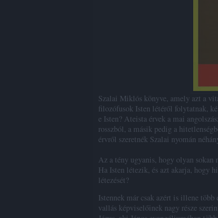
Szalai Miklós könyve, amely azt a vitá
filozófusok Isten létéről folytatnak, k
e Isten? Ateista érvek a mai angolszás
rosszból, a másik pedig a hitetlenségb
érvről szeretnék Szalai nyomán néhány
Az a tény ugyanis, hogy olyan sokan n
Ha Isten létezik, és azt akarja, hogy
létezését?
Istennek már csak azért is illene több 
vallás képviselőinek nagy része szeri