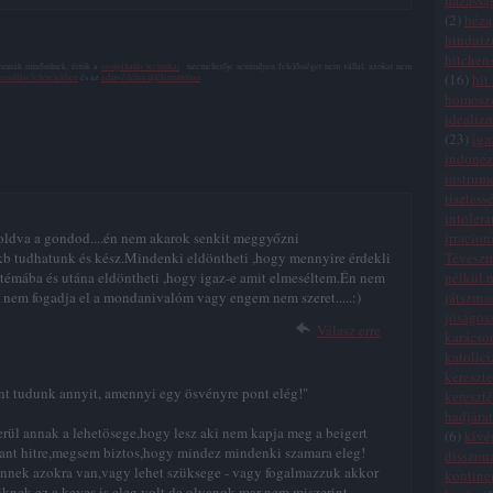
házassá
(
2
)
héza
hindui
hitchen
lomnak minősülnek, értük a
szolgáltatás technikai
üzemeltetője semmilyen felelősséget nem vállal, azokat nem
(
16
)
hit
sználási feltételekben
és az
adatvédelmi tájékoztatóban
.
homosze
idealiz
(
23
)
iga
indonéz
instrum
tisztess
intolera
irracion
 oldva a gondod....én nem akarok senkit meggyőzni
Tévesz
b tudhatunk és kész.Mindenki eldöntheti ,hogy mennyire érdekli
nélkül n
 témába és utána eldöntheti ,hogy igaz-e amit elmeséltem.Én nem
játszma
a nem fogadja el a mondanivalóm vagy engem nem szeret.....:)
jóságos
Válasz erre
karácso
katolic
kereszte
ont tudunk annyit, amennyi egy ösvényre pont elég!"
kereszt
hadjára
rül annak a lehetösege,hogy lesz aki nem kapja meg a beigert
(
6
)
kivé
ivant hitre,megsem biztos,hogy mindez mindenki szamara eleg!
disszon
ennek azokra van,vagy lehet szüksege - vagy fogalmazzuk akkor
kontinen
iknek ez a keves is eleg volt,de olyanok mar nem,miszerint