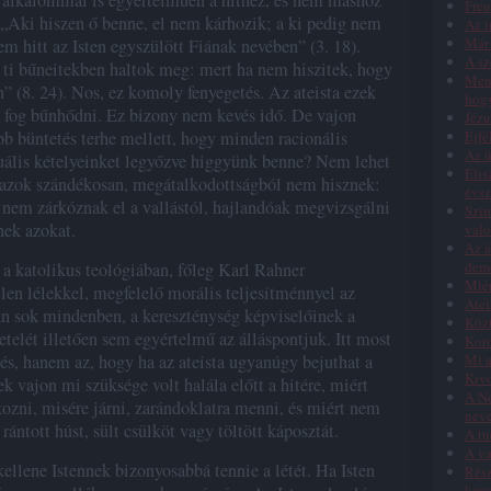
 alkalommal is egyértelműen a hithez, és nem máshoz
Freu
: „Aki hiszen ő benne, el nem kárhozik; a ki pedig nem
Az i
Már 
m hitt az Isten egyszülött Fiának nevében” (3. 18).
A sz
ti bűneitekben haltok meg: mert ha nem hiszitek, hogy
Menn
” (8. 24). Nos, ez komoly fenyegetés. Az ateista ezek
hog
g fog bűnhődni. Ez bizony nem kevés idő. De vajon
Jézu
bb büntetés terhe mellett, hogy minden racionális
Éjfé
Az ü
ktuális kételyeinket legyőzve higgyünk benne? Nem lehet
Elis
 azok szándékosan, megátalkodottságból nem hisznek:
évs
 nem zárkóznak el a vallástól, hajlandóak megvizsgálni
Szim
nek azokat.
való
Az á
dem
 a katolikus teológiában, főleg Karl Rahner
Miér
en lélekkel, megfelelő morális teljesítménnyel az
Atei
yan sok mindenben, a kereszténység képviselőinek a
Közt
netelét illetően sem egyértelmű az álláspontjuk. Itt most
Koro
és, hanem az, hogy ha az ateista ugyanúgy bejuthat a
Mi a
Kivo
k vajon mi szüksége volt halála előtt a hitére, miért
A Ne
ozni, misére járni, zarándoklatra menni, és miért nem
nev
ántott húst, sült csülköt vagy töltött káposztát.
A tu
A va
ellene Istennek bizonyosabbá tennie a létét. Ha Isten
Rész
kere