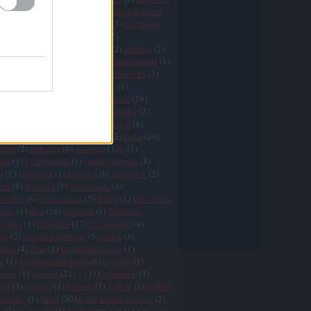
k
(
1
)
egyház
(
3
)
egyházadó
(
1
)
egyházállam
házkritika
(
5
)
egyháztörvény
(
3
)
egyiptom
ktság
(
1
)
egzisztencializmus
(
2
)
tswissenschaft
(
2
)
életfilozófia
(
2
)
életrajz
(
2
)
lélet
(
5
)
élet értelme
(
27
)
eliminativizmus
(
1
)
és
(
2
)
ellentmondások
(
2
)
elmefilozófia
(
3
)
(
1
)
élmény
(
3
)
elnyomás
(
3
)
elv
(
1
)
zmus
(
7
)
eq
(
1
)
eretnekek
(
3
)
erkölcs
(
29
)
 relativizmus
(
7
)
erőszak
(
11
)
erotika
(
2
)
nd
(
3
)
értelem
(
5
)
értelem és érzelem
(
8
)
 hiba
(
3
)
érzelem
(
7
)
esztétika
(
3
)
etika
(
26
)
atás
(
2
)
etikaóra
(
6
)
etiopia
(
1
)
eu
(
1
)
tia
(
1
)
evangelium
(
1
)
evangéliumok
(
8
)
ó
(
13
)
evolúcó
(
1
)
ezotéria
(
6
)
facebook
(
2
)
mus
(
8
)
fejlődés
(
1
)
feltámadás
(
4
)
gosodás
(
6
)
feminizmus
(
5
)
fenyő
(
1
)
fetisizmus
mann
(
1
)
film
(
16
)
filozófia
(
1
)
filozófiai
lizmus
(
1
)
filozófus
(
17
)
filozófusok
(
4
)
zág
(
2
)
finomhangoltság
(
5
)
fizika
(
3
)
zmus
(
4
)
flow
(
4
)
fogalomrendszer
(
1
)
g
(
1
)
fundamentalizmus
(
6
)
genezis
(
1
)
záció
(
1
)
gonosz
(
21
)
gy
(
1
)
gyerekek
(
3
)
ság
(
3
)
gyónás
(
1
)
háború
(
1
)
hadisz
(
1
)
hadith
yomány
(
1
)
halál
(
20
)
halál közeli élmény
(
2
)