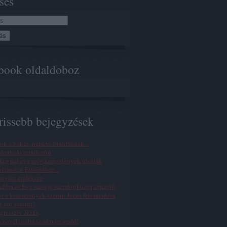
sés
book oldaldoboz
rissebb bejegyzések
ok a békés, népirtó buddhisták...
denható minden6ó
or pár éve még keresztények irtottak
limokat Európában...
snyám emlékére
dám és Éva meséje metaforikusan értendő,
r a keresztények szerint Jézus feltámadása
t szó szerint?
gresszív Jézus
n nevét hiába szádra ne vedd!