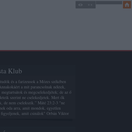
sta Klub
studók és a farizeusok a Mózes székében
Annakokáért a mit parancsolnak néktek,
 megtartsátok és megcselekedjétek; de az ő
deteik szerint ne cselekedjetek. Mert ők
, de nem cselekszik.” Máté 23:2-3 "ne
enek oda arra, amit mondok, egyetlen
 figyeljenek, amit csinálok" Orbán Viktor