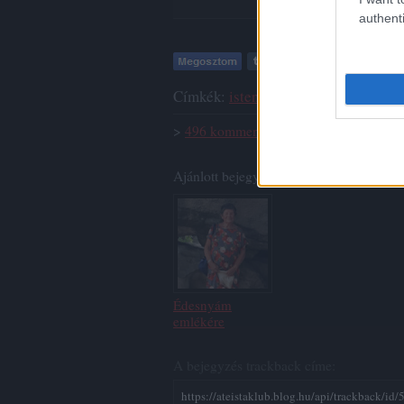
authenti
Címkék:
isten
hit
ateista
ateizmus
tú
>
496
komment
Ajánlott bejegyzések:
Édesnyám
emlékére
A bejegyzés trackback címe:
https://ateistaklub.blog.hu/api/trackback/id