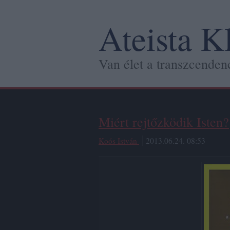
Ateista K
Van élet a transzcendenc
Miért rejtőzködik Isten?
Koós István
2013.06.24. 08:53