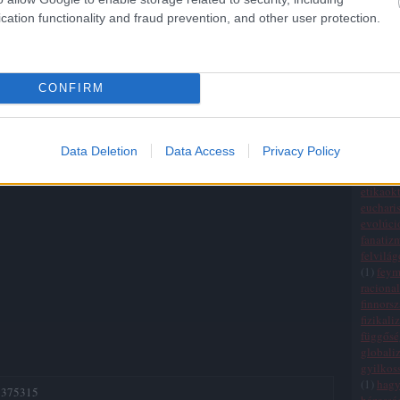
Államo
cation functionality and fraud prevention, and other user protection.
(
20
)
egy
(
1
)
egza
Tetszik
0
einchei
életszem
CONFIRM
lvilág
teodicea
bújkáló isten
ellenőrz
elmélet
empiri
erkölcsi
Data Deletion
Data Access
Privacy Policy
értékre
érvelési
etikaokt
eucharis
evolúci
fanatiz
felvilá
(
1
)
fey
raciona
finnors
fizikali
függősé
globali
gyilkos
(
1
)
hag
/5375315