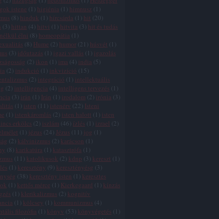
g
(
2
)
hazugság
(
1
)
hedonizmus
(
1
)
Heidegger
gok istene
(
1
)
higiénia
(
1
)
himnusz
(
1
)
zmus
(
8
)
hinduk
(
1
)
hírcsárda
(
1
)
hit
(
20
)
s
(
3
)
hittan
(
4
)
hitvi
(
1
)
hitvita
(
3
)
hit és tudás
 nélkül élni
(
8
)
homeopátia
(
1
)
xualitás
(
8
)
Hume
(
2
)
humor
(
21
)
húsvét
(
1
)
mus
(
3
)
időutazás
(
1
)
igazi vallás
(
1
)
igazolás
zságosság
(
2
)
ikon
(
1
)
ima
(
4
)
india
(
5
)
ia
(
2
)
indukció
(
1
)
inkvizíció
(
15
)
entalizmus
(
2
)
integráció
(
1
)
intellektuális
ég
(
2
)
intelligencia
(
4
)
intelligens tervezés
(
1
)
ncia
(
3
)
irán
(
1
)
Irán
(
1
)
irodalom
(
2
)
irónia
(
3
)
alitás
(
1
)
isten
(
11
)
istenérv
(
22
)
Isteni
me
(
1
)
istenkáromlás
(
2
)
isten halott
(
1
)
isten
incs erkölcs
(
2
)
iszlám
(
46
)
ízlés
(
1
)
izrael
(
2
)
elmélet
(
1
)
jézus
(
24
)
Jézus
(
11
)
jog
(
1
)
ság
(
2
)
kálvinizmus
(
2
)
karácson
(
1
)
ny
(
8
)
karikatúra
(
1
)
katasztrófa
(
1
)
izmus
(
11
)
katolikusok
(
2
)
kdnp
(
3
)
kereszt
(
1
)
lés
(
1
)
keresztény
(
9
)
keresztényésg
(
3
)
énység
(
38
)
keresztény isten
(
1
)
keresztes
tok
(
1
)
kettős mérce
(
1
)
Kierkegaard
(
1
)
kínzás
gzés
(
1
)
klerikalizmus
(
2
)
kognitív
ancia
(
1
)
kölcsey
(
1
)
kommunizmus
(
4
)
tális filozófia
(
1
)
könyv
(
53
)
könyvégetés
(
1
)