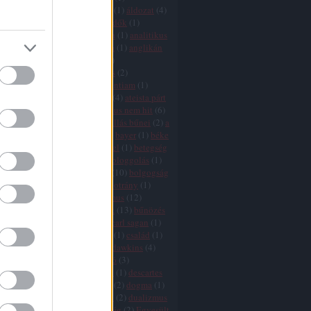
icizmus
(
9
)
agresszió
(
4
)
AIDS
(
1
)
áldozat
(
4
)
ány
(
1
)
államegyház
(
6
)
állatvédők
(
1
)
mus
(
2
)
áltudomány
(
3
)
Amerika
(
1
)
analitikus
ógia
(
1
)
anarchizmus
(
2
)
anglia
(
1
)
anglikán
(
1
)
angyalok
(
1
)
animizmus
(
1
)
mitizmus
(
1
)
antropocentrizmus
(
2
)
tika
(
1
)
argumentum ad ignorantiam
(
1
)
10
)
ateisták
(
1
)
ateista egyház
(
4
)
ateista párt
zmus
(
25
)
ausztria
(
1
)
az ateizmus nem hit
(
6
)
je
(
2
)
a vallások vége
(
11
)
a vallás bűnei
(
2
)
a
vége
(
8
)
babona
(
1
)
bátorság
(
2
)
bayer
(
1
)
béke
(
1
)
bergoglio
(
3
)
bertrand russel
(
1
)
betegség
ia
(
11
)
Biblia
(
16
)
bizalom
(
1
)
bloggolás
(
1
)
aram
(
1
)
boldog
(
1
)
boldogság
(
10
)
bolgogság
ön
(
2
)
boszorkányüldözés
(
2
)
botrány
(
1
)
(
2
)
búcsúcédulák
(
1
)
buddhizmus
(
12
)
isten
(
2
)
bűnkultusz
(
2
)
bűnök
(
13
)
bűnözés
ka
(
1
)
bűvészet
(
1
)
cáfolás
(
1
)
carl sagan
(
1
)
(
1
)
cenzúra
(
7
)
cherry picking
(
1
)
család
(
1
)
hamu
(
1
)
csoda
(
11
)
csodák
(
1
)
dawkins
(
4
)
s
(
7
)
dekadencia
(
1
)
demarkáció
(
3
)
fia
(
1
)
demokrácia
(
6
)
Dennett
(
1
)
descartes
rot
(
5
)
divergencia
(
16
)
djihad
(
2
)
dogma
(
1
)
 adams
(
1
)
dőzsölés
(
1
)
drogok
(
2
)
dualizmus
ihád
(
2
)
egészség
(
1
)
egyenlőség
(
2
)
Egyesült