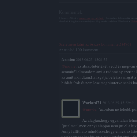
Kommentek:
A hozzászólások a
vonatkozó jogszabályok
értelmében felhasználói tarta
ellenőrzi. Kifogás esetén forduljon a blog szerkesztőjéhez. Részletek a
Felha
Szeretném látni az összes kommentet! (496)
Az utolsó 100 komment:
fermion
2013.06.25. 15:21:52
@movie
: az abszolútértékét vedd és megvan
semmiről.elmondom ami a tudomány szerint k
az amit mondtam.Ha izgatja beleássa magát a
bibliát írok és nem lesz megbüntetve senki h
Warlord71
2013.06.25. 15:22:40
@movie
: "azonban ne feledd, p
Az alapjan,hogy egyaltalan felme
"jutalmat",mert ennyi alapjan nem jut el a k
Annyi allithato mindössze,hogy ennek az Ist
ugy,hogy azokat kivanja csak jutalmazni -,ak