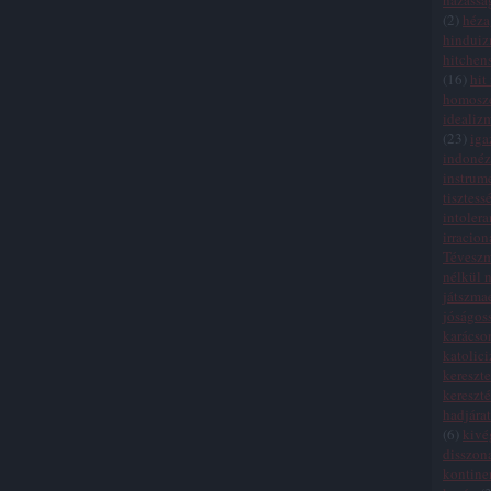
házassá
(
2
)
héza
hindui
hitchen
(
16
)
hit
homosze
idealiz
(
23
)
iga
indonéz
instrum
tisztess
intolera
irracion
Tévesz
nélkül n
játszma
jóságos
karácso
katolic
kereszte
kereszt
hadjára
(
6
)
kivé
disszon
kontinen