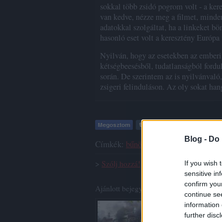
sokkal több zsidó pogrom volt - a ke
van kedve, nézze meg a filmet, minde
adatokkal szolgáltat, ha a linkeket b
hasonló eset volt a keresztény Európa
Nyilván, hogy az esetekben az emberi
kétségbeesésből, tudatlanságból fordul
során. De szerintem az is nyilvánvaló,
zsigeri felinduláson. Az oly sokat han
Blog -
Do 
Címkék:
bűnözés
kereszténység
zsid
>
Szólj hozzá!
If you wish 
sensitive in
confirm you
Ajánlott bejegyzések:
continue se
information 
further disc