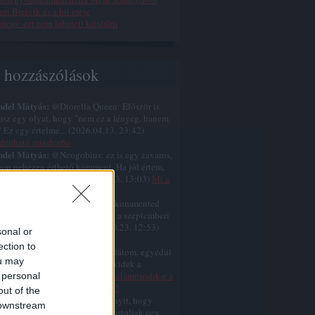
rs Breivik és a hit ereje
úció: ezt nem lehetett kitalálni
s hozzászólások
ndel Mátyás:
@Diorella Queen: Először is
tasz egy olyat, hogy "nem ez a lényeg, hanem
." Ez egy értelme...
(
2026.04.13. 23:42
)
denható minden6ó
ndel Mátyás:
@Neogobius: ez is egy zavaros,
on nehezen érthető komment. Ha jól értem,
mondod, hogy a k...
(
2025.10.23. 13:03
)
Mi a
l volt Jézus nagy áldozata?
ndel Mátyás:
@Neogobius: A kommented
 zavaros, nehezen érthető. Ami a szeptemberi
temberi születést ill...
(
2025.10.23. 12:53
)
sonal or
s nem karácsonykor született
ection to
ndel Mátyás:
@similarthings: látom, egyedül
ou may
cselsz a gumiszobádban, és rövidek a
amaid.
(
2025.07.12. 07:35
)
Eliszlámosodik-e a
 personal
gat még ebben az évszázadban?
out of the
ndel Mátyás:
@for: ja, még annyit, hogy
 downstream
ként eszembe jut, hogy újra postoljak egy