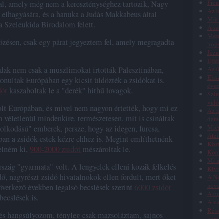
Freu
l, amely még nem a kereszténységhez tartozik, Nagy
Az i
k elhagyására, és a hanuka a Judás Makkabeus által
Már 
 a Szeleukida Birodalom felett.
A sz
Menn
zésen, csak egy párat jegyeztem fel, amely megragadta
hog
Jézu
Éjfé
adak nem csak a muszlimokat irtották Palesztinában,
Az ü
Elis
nultak Európában egy kicsit üldözték a zsidókat is.
évs
dót
kaszaboltak le a "derék" hithű lovagok.
Szim
való
olt Európában, és mivel nem nagyon értették, hogy mi ez
Az á
en véletlenül mindenkire, természetesen, mit is csináltak
dem
Miér
dolkodású" emberek, persze, hogy az idegen, furcsa,
Atei
ban a zsidók estek kézre ehhez is. Megint említhetnénk
Közt
elném ki,
900-2000 zsidót
mészároltak le.
Koro
Mi a
szág "gyarmata" volt. A lengyelek elleni kozák felkelés
Kivo
ő, nagyrészt zsidó hivatalnokok ellen fordult, mert őket
A Ne
nev
övetkező években legalsó becslések szerint
6000 zsidót
A tu
becslések is.
A va
Rész
- és hangsúlyozom, tényleg csak mazsoláztam, sajnos
kere