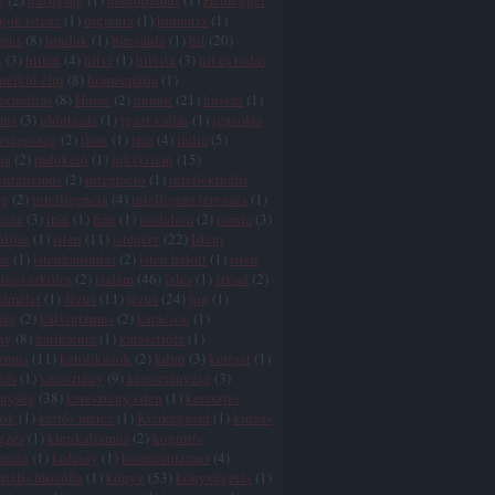
g
(
2
)
hazugság
(
1
)
hedonizmus
(
1
)
Heidegger
gok istene
(
1
)
higiénia
(
1
)
himnusz
(
1
)
zmus
(
8
)
hinduk
(
1
)
hírcsárda
(
1
)
hit
(
20
)
s
(
3
)
hittan
(
4
)
hitvi
(
1
)
hitvita
(
3
)
hit és tudás
 nélkül élni
(
8
)
homeopátia
(
1
)
xualitás
(
8
)
Hume
(
2
)
humor
(
21
)
húsvét
(
1
)
mus
(
3
)
időutazás
(
1
)
igazi vallás
(
1
)
igazolás
zságosság
(
2
)
ikon
(
1
)
ima
(
4
)
india
(
5
)
ia
(
2
)
indukció
(
1
)
inkvizíció
(
15
)
entalizmus
(
2
)
integráció
(
1
)
intellektuális
ég
(
2
)
intelligencia
(
4
)
intelligens tervezés
(
1
)
ncia
(
3
)
irán
(
1
)
Irán
(
1
)
irodalom
(
2
)
irónia
(
3
)
alitás
(
1
)
isten
(
11
)
istenérv
(
22
)
Isteni
me
(
1
)
istenkáromlás
(
2
)
isten halott
(
1
)
isten
incs erkölcs
(
2
)
iszlám
(
46
)
ízlés
(
1
)
izrael
(
2
)
elmélet
(
1
)
Jézus
(
11
)
jézus
(
24
)
jog
(
1
)
ság
(
2
)
kálvinizmus
(
2
)
karácson
(
1
)
ny
(
8
)
karikatúra
(
1
)
katasztrófa
(
1
)
izmus
(
11
)
katolikusok
(
2
)
kdnp
(
3
)
kereszt
(
1
)
lés
(
1
)
keresztény
(
9
)
keresztényésg
(
3
)
énység
(
38
)
keresztény isten
(
1
)
keresztes
tok
(
1
)
kettős mérce
(
1
)
Kierkegaard
(
1
)
kínzás
gzés
(
1
)
klerikalizmus
(
2
)
kognitív
ancia
(
1
)
kölcsey
(
1
)
kommunizmus
(
4
)
tális filozófia
(
1
)
könyv
(
53
)
könyvégetés
(
1
)