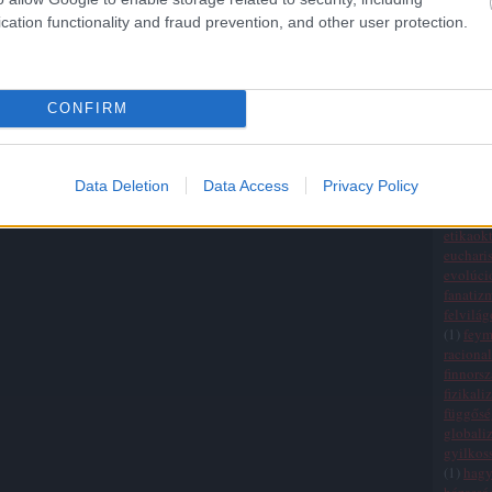
Államo
cation functionality and fraud prevention, and other user protection.
(
20
)
egy
(
1
)
egza
einchei
életszem
CONFIRM
ellenőrz
elmélet
empiri
erkölcsi
Data Deletion
Data Access
Privacy Policy
értékre
érvelési
etikaokt
eucharis
evolúci
fanatiz
felvilá
(
1
)
fey
raciona
finnors
fizikali
függősé
globali
gyilkos
(
1
)
hag