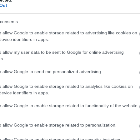
agnoszt
Out
alkotm
SÜTI BEÁLLÍTÁSOK MÓDOSÍTÁSA
altruiz
(
2
)
anal
consents
egyház
antisze
o allow Google to enable storage related to advertising like cookies on
apologe
evice identifiers in apps.
ateista
(
(
1
)
atei
o allow my user data to be sent to Google for online advertising
a hit ere
s.
vallás 
(
3
)
berg
to allow Google to send me personalized advertising.
(
9
)
Bibl
boko h
(
1
)
bört
o allow Google to enable storage related to analytics like cookies on
breivik
evice identifiers in apps.
bújkáló 
(
37
)
bur
celebek
o allow Google to enable storage related to functionality of the website
csillag
deizmu
demográ
o allow Google to enable storage related to personalization.
(
8
)
dide
douglas
(
10
)
dzs
o allow Google to enable storage related to security, including