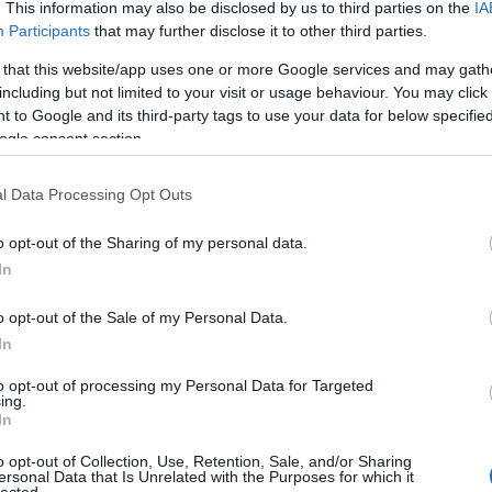
. This information may also be disclosed by us to third parties on the
IA
régi
Participants
that may further disclose it to other third parties.
Freu
 that this website/app uses one or more Google services and may gath
including but not limited to your visit or usage behaviour. You may click 
Álla
 to Google and its third-party tags to use your data for below specifi
ogle consent section.
Élet
List
l Data Processing Opt Outs
of c
/4964508
List
die 
o opt-out of the Sharing of my personal data.
List
In
sépa
Miér
lomnak minősülnek, értük a
szolgáltatás technikai
üzemeltetője semmilyen felelősséget nem vállal, azokat nem
sználási feltételekben
és az
adatvédelmi tájékoztatóban
.
kön
o opt-out of the Sale of my Personal Data.
Mod
In
Szek
egyh
to opt-out of processing my Personal Data for Targeted
ing.
In
Cím
épés Facebookkal
o opt-out of Collection, Use, Retention, Sale, and/or Sharing
ersonal Data that Is Unrelated with the Purposes for which it
1
(
1
)
ab
lected.