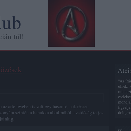
lub
ián túl!
dözések
Atei
“Az írá
ülnek: 
mindazt
cseleke
mondják
 az arte tévében is volt egy hasonló, sok részes
figyelj
zonyára szintén a hanukka alkalmából a zsidóság teljes
dologra
jainkig.