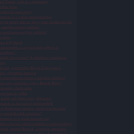
nd Tamás, a hit és a tudomány
ndiai Jézus
a húsvét sem a régi!
erelem és a vallás irracionalitása
yire beteg már az, hogy isten feláldozta fiát,
y megbocsásson nekünk?
s nem karácsonykor született
li mise
res fejű jászol
zlámosodik-e a nyugat még ebben az
zázadban?
ulált Univerzum? A tökéletes szimuláció
ság
lszent, gerinctelen Bayer Zsóti esete a
ens, vénember pápával
t nem érdemes hinni a túlvilági életben?
sta vagy unitárius volt-e Bartók Béla?
ársasági elnök-pápa
navírus és vallás
 halál volt Jézus nagy áldozata?
natok az iknvizíció történetéből
w Statesman riportja: miért nem hisznek
es gondolkodók istenben?
domány és a józan paraszti ész
llás nem tesz erkölcsösebbé és nem boldogít
letek Anders Breivik, a norvég ámokfutó
sztény-fundamentalista Mein Kampfjából