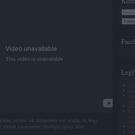
Kere
Face
Legf
Ó az
Min
Amik
musz
Éde
Ha Á
akko
óban, milyen sok üldözésben volt részük, és, hogy
miér
történt a keresztény ideológia égisze alatt.
Az a
Iste