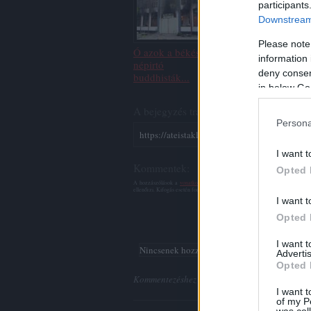
participants
Downstream 
Please note
Ó azok a békés,
information 
népirtó
deny consent
buddhisták...
in below Go
A bejegyzés trackback címe:
Persona
https://ateistaklub.blog.hu/api/trackback/id
I want t
Kommentek:
Opted 
A hozzászólások a
vonatkozó jogszabályok
értelmében felhasználói tarta
ellenőrzi. Kifogás esetén forduljon a blog szerkesztőjéhez. Részletek a
Felha
I want t
Opted 
I want 
Nincsenek hozzászólások.
Advertis
Opted 
Kommentezéshez
lépj be
, vagy
regisztrálj
! ‐
Bel
I want t
of my P
was col