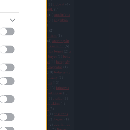
icizmus
(
9
)
agresszió
(
4
)
AIDS
(
1
)
áldozat
(
4
)
ány
(
1
)
államegyház
(
6
)
állatvédők
(
1
)
mus
(
2
)
áltudomány
(
3
)
Amerika
(
1
)
analitikus
ógia
(
1
)
anarchizmus
(
2
)
anglia
(
1
)
anglikán
(
1
)
angyalok
(
1
)
animizmus
(
1
)
mitizmus
(
1
)
antropocentrizmus
(
2
)
tika
(
1
)
argumentum ad ignorantiam
(
1
)
10
)
ateisták
(
1
)
ateista egyház
(
4
)
ateista párt
zmus
(
25
)
ausztria
(
1
)
az ateizmus nem hit
(
6
)
je
(
2
)
a vallások vége
(
11
)
a vallás bűnei
(
2
)
a
vége
(
8
)
babona
(
1
)
bátorság
(
2
)
bayer
(
1
)
béke
(
1
)
bergoglio
(
3
)
bertrand russel
(
1
)
betegség
ia
(
16
)
biblia
(
11
)
bizalom
(
1
)
bloggolás
(
1
)
aram
(
1
)
boldog
(
1
)
boldogság
(
10
)
bolgogság
ön
(
2
)
boszorkányüldözés
(
2
)
botrány
(
1
)
(
2
)
búcsúcédulák
(
1
)
buddhizmus
(
12
)
isten
(
2
)
bűnkultusz
(
2
)
bűnök
(
13
)
bűnözés
ka
(
1
)
bűvészet
(
1
)
cáfolás
(
1
)
carl sagan
(
1
)
(
1
)
cenzúra
(
7
)
cherry picking
(
1
)
család
(
1
)
hamu
(
1
)
csoda
(
11
)
csodák
(
1
)
dawkins
(
4
)
s
(
7
)
dekadencia
(
1
)
demarkáció
(
3
)
fia
(
1
)
demokrácia
(
6
)
Dennett
(
1
)
descartes
rot
(
5
)
divergencia
(
16
)
djihad
(
2
)
dogma
(
1
)
 adams
(
1
)
dőzsölés
(
1
)
drogok
(
2
)
dualizmus
ihád
(
2
)
egészség
(
1
)
egyenlőség
(
2
)
Egyesült