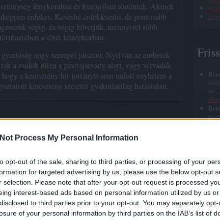
reszténység fénykorában és Európában történtek. Akinek
Ande
nképpen érdekes. Kevésbé érdekfeszítő, de pontosabb
Evol
öngésszük végig, és végig követjük, mennyivel több
 történetében a sötét középkorban.
Fris
 gyarlóság nagy szerepet játszott. Nyilván az emberek
tak a zsidók ellen a pestisjárvány alatt, vagy vérvádak
Bre
 hogy a keresztény hit jottányit sem tudott enyhíteni a
állí
goztatott keresztény szeretet gyakorlatilag hatástalan.
az..
Min
Bre
nagy
Tetszik
0
azt 
halá
Not Process My Personal Information
ók
pogrom
üldözés
Bre
elég
szep
to opt-out of the sale, sharing to third parties, or processing of your per
Jézu
formation for targeted advertising by us, please use the below opt-out s
Bre
r selection. Please note that after your opt-out request is processed y
röhé
roh
eing interest-based ads based on personal information utilized by us or
nyu
disclosed to third parties prior to your opt-out. You may separately opt-
Bre
losure of your personal information by third parties on the IAB’s list of
időn