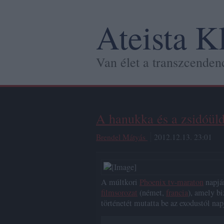
Ateista K
Van élet a transzcendenc
A hanukka és a zsidóül
Brendel Mátyás
2012.12.13. 23:01
A múltkori
Phoenix tv-maraton
napján
filmsorozat
(német,
francia
), amely bi
történetét mutatta be az exodustól nap