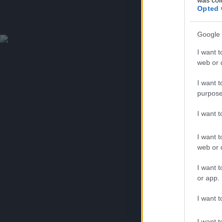
Opted 
Google 
I want t
web or d
I want t
purpose
I want 
I want t
web or d
I want t
or app.
I want t
I want t