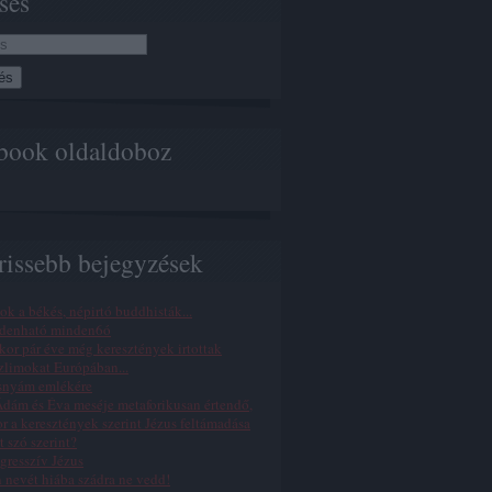
sés
book oldaldoboz
rissebb bejegyzések
ok a békés, népirtó buddhisták...
denható minden6ó
or pár éve még keresztények irtottak
limokat Európában...
snyám emlékére
dám és Éva meséje metaforikusan értendő,
r a keresztények szerint Jézus feltámadása
t szó szerint?
gresszív Jézus
n nevét hiába szádra ne vedd!