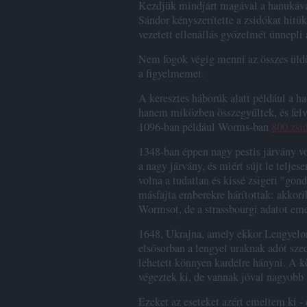
Kezdjük mindjárt magával a hanukáva
Sándor kényszerítette a zsidókat hitü
vezetett ellenállás győzelmét ünnepli
Nem fogok végig menni az összes üldö
a figyelmemet.
A keresztes háborúk alatt például a h
hanem miközben összegyűltek, és felvo
1096-ban például Worms-ban
800 zsi
1348-ban éppen nagy pestis járvány v
a nagy járvány, és miért sújt le teljes
volna a tudatlan és kissé zsigeri "gon
másfajta emberekre hárítottak: akkori
Wormsot, de a strassbourgi adatot em
1648, Ukrajna, amely ekkor Lengyelor
elsősorban a lengyel uraknak adót szed
lehetett könnyen kardélre hányni. A k
végeztek ki, de vannak jóval nagyobb 
Ezeket az eseteket azért emeltem ki 