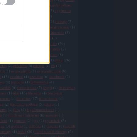
k
(
1
)
egyház
(
3
)
egyházadó
(
1
)
egyházállam
házkritika
(
5
)
egyháztörvény
(
3
)
egyiptom
ktság
(
1
)
egzisztencializmus
(
2
)
tswissenschaft
(
2
)
életfilozófia
(
2
)
életrajz
(
2
)
lélet
(
5
)
élet értelme
(
27
)
eliminativizmus
(
1
)
és
(
2
)
ellentmondások
(
2
)
elmefilozófia
(
3
)
(
1
)
élmény
(
3
)
elnyomás
(
3
)
elv
(
1
)
zmus
(
7
)
eq
(
1
)
eretnekek
(
3
)
erkölcs
(
29
)
 relativizmus
(
7
)
erőszak
(
11
)
erotika
(
2
)
nd
(
3
)
értelem
(
5
)
értelem és érzelem
(
8
)
 hiba
(
3
)
érzelem
(
7
)
esztétika
(
3
)
etika
(
26
)
atás
(
2
)
etikaóra
(
6
)
etiopia
(
1
)
eu
(
1
)
tia
(
1
)
evangelium
(
1
)
evangéliumok
(
8
)
ó
(
13
)
evolúcó
(
1
)
ezotéria
(
6
)
facebook
(
2
)
mus
(
8
)
fejlődés
(
1
)
feltámadás
(
4
)
gosodás
(
6
)
feminizmus
(
5
)
fenyő
(
1
)
fetisizmus
mann
(
1
)
film
(
16
)
filozófia
(
1
)
filozófiai
lizmus
(
1
)
filozófus
(
17
)
filozófusok
(
4
)
zág
(
2
)
finomhangoltság
(
5
)
fizika
(
3
)
zmus
(
4
)
flow
(
4
)
fogalomrendszer
(
1
)
g
(
1
)
fundamentalizmus
(
6
)
genezis
(
1
)
záció
(
1
)
gonosz
(
21
)
gy
(
1
)
gyerekek
(
3
)
ság
(
3
)
gyónás
(
1
)
háború
(
1
)
hadisz
(
1
)
hadith
yomány
(
1
)
halál
(
20
)
halál közeli élmény
(
2
)