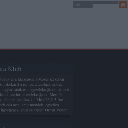
sta Klub
studók és a farizeusok a Mózes székében
Annakokáért a mit parancsolnak néktek,
 megtartsátok és megcselekedjétek; de az ő
deteik szerint ne cselekedjetek. Mert ők
, de nem cselekszik.” Máté 23:2-3 "ne
enek oda arra, amit mondok, egyetlen
 figyeljenek, amit csinálok" Orbán Viktor